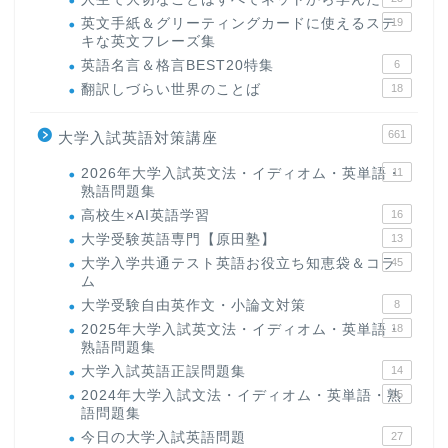
英文手紙＆グリーティングカードに使えるステ
19
キな英文フレーズ集
英語名言＆格言BEST20特集
6
翻訳しづらい世界のことば
18
661
大学入試英語対策講座
2026年大学入試英文法・イディオム・英単語・
11
熟語問題集
高校生×AI英語学習
16
大学受験英語専門【原田塾】
13
大学入学共通テスト英語お役立ち知恵袋＆コラ
45
ム
大学受験自由英作文・小論文対策
8
2025年大学入試英文法・イディオム・英単語・
18
熟語問題集
大学入試英語正誤問題集
14
2024年大学入試文法・イディオム・英単語・熟
15
語問題集
今日の大学入試英語問題
27