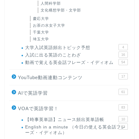
人間科学部
文化構想学部・文学部
慶応大学
お茶の水女子大学
千葉大学
埼玉大学
大学入試英語頻出トピック予想
4
入試に出る英語のことわざ
16
動画で覚える英会話フレーズ・イディオム
54
17
YouTube動画連動コンテンツ
61
AIで英語学習
83
VOAで英語学習！
【時事英単語】ニュース頻出英単語帳
10
English in a minute （今日の使える英会話フレ
63
ーズ・イディオム）