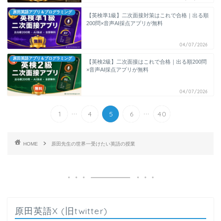
原田英語アプリ＆プログラミング
【英検準1級】二次面接対策はこれで合格｜出る順
200問×音声AI採点アプリが無料
04/07/2026
原田英語アプリ＆プログラミング
【英検2級】二次面接はこれで合格｜出る順200問
×音声AI採点アプリが無料
04/07/2026
...
...
1
4
5
6
40
HOME
原田先生の世界一受けたい英語の授業
原田英語X (旧twitter)