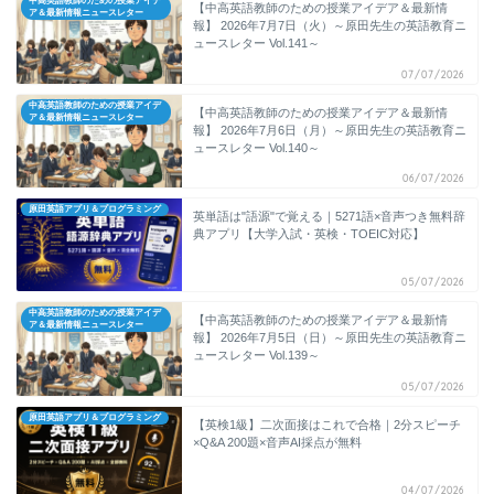
中高英語教師のための授業アイデ
【中高英語教師のための授業アイデア＆最新情
ア＆最新情報ニュースレター
報】 2026年7月7日（火）～原田先生の英語教育ニ
ュースレター Vol.141～
07/07/2026
中高英語教師のための授業アイデ
【中高英語教師のための授業アイデア＆最新情
ア＆最新情報ニュースレター
報】 2026年7月6日（月）～原田先生の英語教育ニ
ュースレター Vol.140～
06/07/2026
原田英語アプリ＆プログラミング
英単語は"語源"で覚える｜5271語×音声つき無料辞
典アプリ【大学入試・英検・TOEIC対応】
05/07/2026
中高英語教師のための授業アイデ
【中高英語教師のための授業アイデア＆最新情
ア＆最新情報ニュースレター
報】 2026年7月5日（日）～原田先生の英語教育ニ
ュースレター Vol.139～
05/07/2026
原田英語アプリ＆プログラミング
【英検1級】二次面接はこれで合格｜2分スピーチ
×Q&A 200題×音声AI採点が無料
04/07/2026