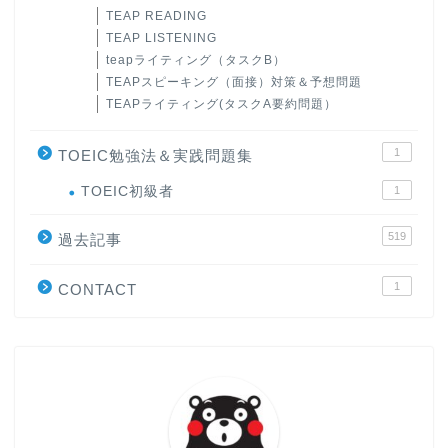
TEAP READING
TEAP LISTENING
teapライティング（タスクB）
TEAPスピーキング（面接）対策＆予想問題
TEAPライティング(タスクA要約問題）
1
TOEIC勉強法＆実践問題集
ホーム
TOEIC初級者
1
519
原田高志の”ほぼ日刊”英語
過去記事
学習＆大学入試英語コラム
1
CONTACT
“シン”・英会話スピード表
現
大学入試英語対策講座