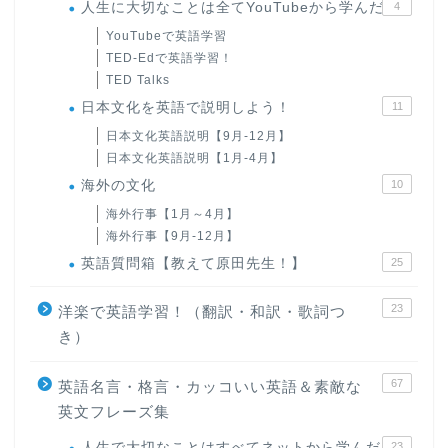
人生に大切なことは全てYouTubeから学んだ
4
YouTubeで英語学習
TED-Edで英語学習！
TED Talks
日本文化を英語で説明しよう！
11
日本文化英語説明【9月-12月】
日本文化英語説明【1月-4月】
海外の文化
10
海外行事【1月～4月】
海外行事【9月-12月】
英語質問箱【教えて原田先生！】
25
23
洋楽で英語学習！（翻訳・和訳・歌詞つ
き）
67
英語名言・格言・カッコいい英語＆素敵な
英文フレーズ集
人生で大切なことはすべてネットから学んだ
23