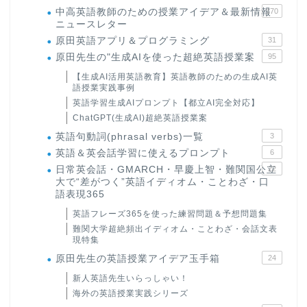
中高英語教師のための授業アイデア＆最新情報
170
ニュースレター
原田英語アプリ＆プログラミング
31
原田先生の"生成AIを使った超絶英語授業案
95
【生成AI活用英語教育】英語教師のための生成AI英
語授業実践事例
英語学習生成AIプロンプト【都立AI完全対応】
ChatGPT(生成AI)超絶英語授業案
英語句動詞(phrasal verbs)一覧
3
英語＆英会話学習に使えるプロンプト
6
日常英会話・GMARCH・早慶上智・難関国公立
22
大で“差がつく”英語イディオム・ことわざ・口
語表現365
英語フレーズ365を使った練習問題＆予想問題集
難関大学超絶頻出イディオム・ことわざ・会話文表
現特集
原田先生の英語授業アイデア玉手箱
24
新人英語先生いらっしゃい！
海外の英語授業実践シリーズ