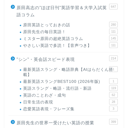
647
原田高志の"ほぼ日刊"英語学習＆大学入試英
語コラム
原田英語とっておきの話
280
原田先生の毎日英語！
111
ミスター原田の超絶英語コラム
145
やさしい英語で多読！【音声つき】
111
214
"シン"・英会話スピード表現
最新英語スラング・略語辞典【AIはらだくん搭
1
載】
最新英語スラングBEST100 (2026年版)
1
英語スラング・略語・流行語・新語
119
英語のことわざ・成句
62
日常生活の表現
28
恋愛英語表現・フレーズ集
3
399
原田先生の世界一受けたい英語の授業