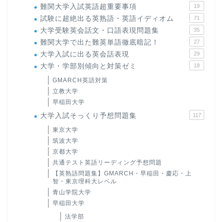
難関大学入試英語超重要事項
19
試験に超絶出る英熟語・英語イディオム
71
大学受験英会話文・口語表現問題集
35
難関大学で出た難英単語徹底暗記！
27
大学入試に出る英会話表現
29
大学・学部別傾向と対策ゼミ
18
GMARCH英語対策
立教大学
早稲田大学
大学入試そっくり予想問題集
117
東京大学
筑波大学
京都大学
共通テスト英語リーディング予想問題
【英熟語問題集】GMARCH・早稲田・慶応・上
智・東京理科大レベル
青山学院大学
早稲田大学
法学部