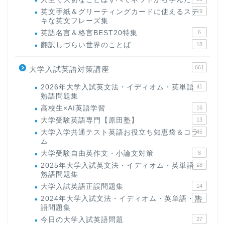
英文手紙＆グリーティングカードに使えるステ
19
キな英文フレーズ集
英語名言＆格言BEST20特集
6
翻訳しづらい世界のことば
18
661
大学入試英語対策講座
2026年大学入試英文法・イディオム・英単語・
11
熟語問題集
高校生×AI英語学習
16
大学受験英語専門【原田塾】
13
大学入学共通テスト英語お役立ち知恵袋＆コラ
45
ム
大学受験自由英作文・小論文対策
8
2025年大学入試英文法・イディオム・英単語・
18
熟語問題集
大学入試英語正誤問題集
14
2024年大学入試文法・イディオム・英単語・熟
15
語問題集
今日の大学入試英語問題
27