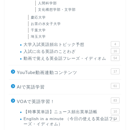
人間科学部
文化構想学部・文学部
慶応大学
お茶の水女子大学
千葉大学
埼玉大学
大学入試英語頻出トピック予想
4
入試に出る英語のことわざ
16
動画で覚える英会話フレーズ・イディオム
54
17
YouTube動画連動コンテンツ
61
AIで英語学習
83
VOAで英語学習！
【時事英単語】ニュース頻出英単語帳
10
English in a minute （今日の使える英会話フレ
63
ーズ・イディオム）