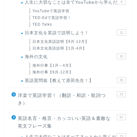
人生に大切なことは全てYouTubeから学んだ
4
YouTubeで英語学習
TED-Edで英語学習！
TED Talks
日本文化を英語で説明しよう！
11
日本文化英語説明【9月-12月】
日本文化英語説明【1月-4月】
海外の文化
10
海外行事【1月～4月】
海外行事【9月-12月】
英語質問箱【教えて原田先生！】
25
23
洋楽で英語学習！（翻訳・和訳・歌詞つ
き）
67
英語名言・格言・カッコいい英語＆素敵な
英文フレーズ集
人生で大切なことはすべてネットから学んだ
23