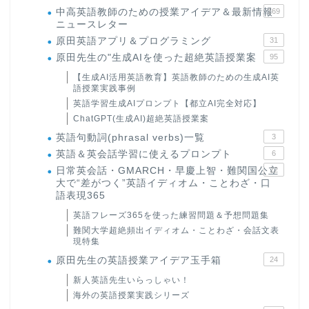
中高英語教師のための授業アイデア＆最新情報
169
ニュースレター
原田英語アプリ＆プログラミング
31
原田先生の"生成AIを使った超絶英語授業案
95
【生成AI活用英語教育】英語教師のための生成AI英
語授業実践事例
英語学習生成AIプロンプト【都立AI完全対応】
ChatGPT(生成AI)超絶英語授業案
英語句動詞(phrasal verbs)一覧
3
英語＆英会話学習に使えるプロンプト
6
日常英会話・GMARCH・早慶上智・難関国公立
22
大で“差がつく”英語イディオム・ことわざ・口
語表現365
英語フレーズ365を使った練習問題＆予想問題集
難関大学超絶頻出イディオム・ことわざ・会話文表
現特集
原田先生の英語授業アイデア玉手箱
24
新人英語先生いらっしゃい！
海外の英語授業実践シリーズ