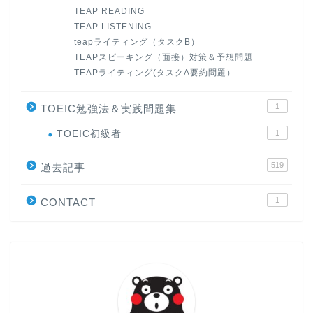
TEAP READING
TEAP LISTENING
teapライティング（タスクB）
TEAPスピーキング（面接）対策＆予想問題
TEAPライティング(タスクA要約問題）
1
TOEIC勉強法＆実践問題集
ホーム
TOEIC初級者
1
519
原田高志の”ほぼ日刊”英語
過去記事
学習＆大学入試英語コラム
1
CONTACT
“シン”・英会話スピード表
現
大学入試英語対策講座