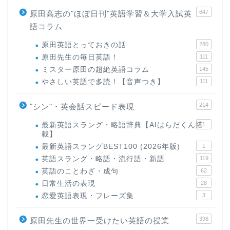
647
原田高志の"ほぼ日刊"英語学習＆大学入試英
語コラム
原田英語とっておきの話
280
原田先生の毎日英語！
111
ミスター原田の超絶英語コラム
145
やさしい英語で多読！【音声つき】
111
214
"シン"・英会話スピード表現
最新英語スラング・略語辞典【AIはらだくん搭
1
載】
最新英語スラングBEST100 (2026年版)
1
英語スラング・略語・流行語・新語
119
英語のことわざ・成句
62
日常生活の表現
28
恋愛英語表現・フレーズ集
3
398
原田先生の世界一受けたい英語の授業