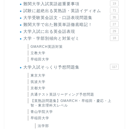
難関大学入試英語超重要事項
19
試験に超絶出る英熟語・英語イディオム
71
大学受験英会話文・口語表現問題集
35
難関大学で出た難英単語徹底暗記！
27
大学入試に出る英会話表現
29
大学・学部別傾向と対策ゼミ
18
GMARCH英語対策
立教大学
早稲田大学
大学入試そっくり予想問題集
117
東京大学
筑波大学
京都大学
共通テスト英語リーディング予想問題
【英熟語問題集】GMARCH・早稲田・慶応・上
智・東京理科大レベル
青山学院大学
早稲田大学
法学部