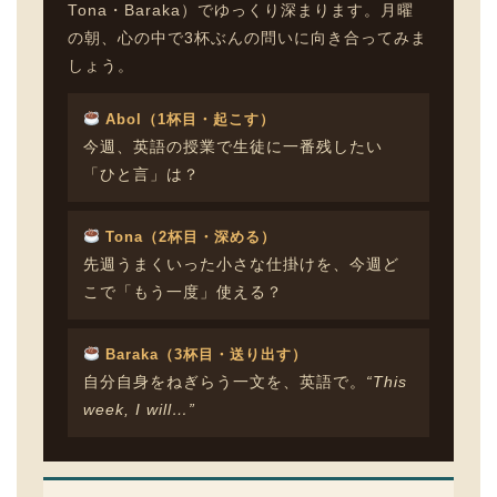
Tona・Baraka）でゆっくり深まります。月曜
の朝、心の中で3杯ぶんの問いに向き合ってみま
しょう。
Abol（1杯目・起こす）
今週、英語の授業で生徒に一番残したい
「ひと言」は？
Tona（2杯目・深める）
先週うまくいった小さな仕掛けを、今週ど
こで「もう一度」使える？
Baraka（3杯目・送り出す）
自分自身をねぎらう一文を、英語で。
“This
week, I will…”