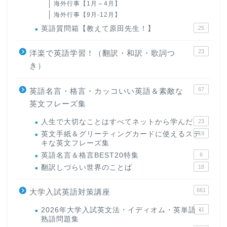
海外行事【1月～4月】
海外行事【9月-12月】
英語質問箱【教えて原田先生！】
25
23
洋楽で英語学習！（翻訳・和訳・歌詞つ
き）
67
英語名言・格言・カッコいい英語＆素敵な
英文フレーズ集
人生で大切なことはすべてネットから学んだ
23
英文手紙＆グリーティングカードに使えるステ
19
キな英文フレーズ集
英語名言＆格言BEST20特集
6
翻訳しづらい世界のことば
18
661
大学入試英語対策講座
2026年大学入試英文法・イディオム・英単語・
11
熟語問題集