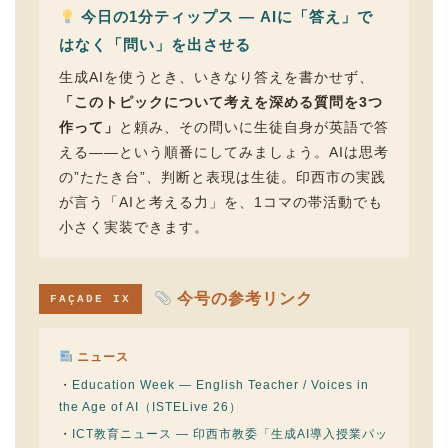
今日の1分ティップス — AIに「答え」で
はなく「問い」を出させる
生成AIを使うとき、いきなり答えを書かせず、
「このトピックについて考えを深める質問を3つ
作って」
と頼み、その問いに生徒自身が英語で答
える——という順番にしてみましょう。AIは思考
の”たたき台”、判断と表現は生徒。印西市の実践
が言う「AIと考える力」を、1コマの帯活動でも
小さく実装できます。
今号の参考リンク
FAÇADE IX
ニュース
・
Education Week — English Teacher / Voices in
the Age of AI（ISTELive 26）
・
ICT教育ニュース — 印西市教委「生成AI導入授業パッ