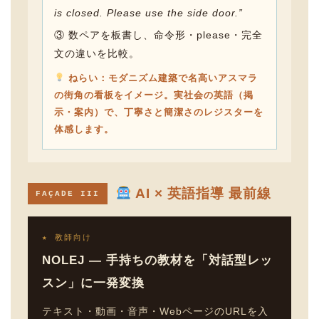
is closed. Please use the side door.”
③ 数ペアを板書し、命令形・please・完全
文の違いを比較。
ねらい：モダニズム建築で名高いアスマラ
の街角の看板をイメージ。実社会の英語（掲
示・案内）で、丁寧さと簡潔さのレジスターを
体感します。
AI × 英語指導 最前線
FAÇADE III
★ 教師向け
NOLEJ — 手持ちの教材を「対話型レッ
スン」に一発変換
テキスト・動画・音声・WebページのURLを入