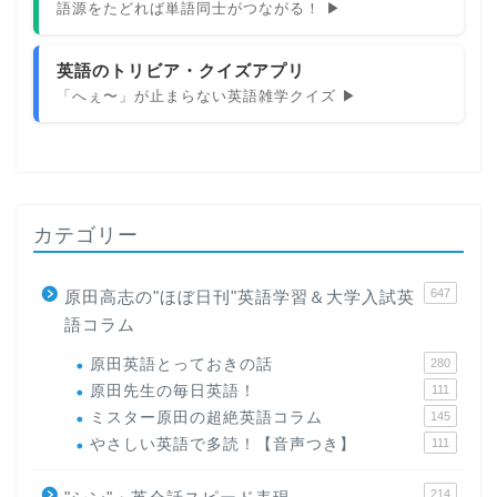
語源をたどれば単語同士がつながる！ ▶
英語のトリビア・クイズアプリ
「へぇ〜」が止まらない英語雑学クイズ ▶
カテゴリー
647
原田高志の"ほぼ日刊"英語学習＆大学入試英
語コラム
原田英語とっておきの話
280
原田先生の毎日英語！
111
ミスター原田の超絶英語コラム
145
やさしい英語で多読！【音声つき】
111
214