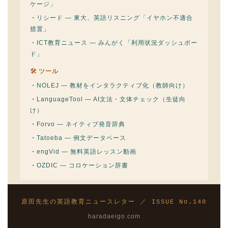
ケージ」
・
リシード — 東大、英語リスニング「イヤホン不適合
措置」
・
ICT教育ニュース — みんがく「利用状況ダッシュボー
ド」
🛠 ツール
・
NOLEJ — 教材をインタラクティブ化（教師向け）
・
LanguageTool — AI文法・文体チェック（生徒向
け）
・
Forvo — ネイティブ発音辞典
・
Tatoeba — 例文データベース
・
engVid — 無料英語レッスン動画
・
OZDIC — コロケーション辞書
原田先生の英語教育ニュースレター ／ ISSUE No.140
haradaeigo.com