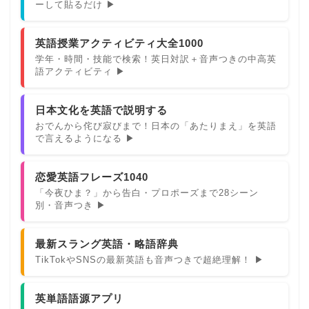
ーして貼るだけ ▶
英語授業アクティビティ大全1000
学年・時間・技能で検索！英日対訳＋音声つきの中高英
語アクティビティ ▶
日本文化を英語で説明する
おでんから侘び寂びまで！日本の「あたりまえ」を英語
で言えるようになる ▶
恋愛英語フレーズ1040
「今夜ひま？」から告白・プロポーズまで28シーン
別・音声つき ▶
最新スラング英語・略語辞典
TikTokやSNSの最新英語も音声つきで超絶理解！ ▶
英単語語源アプリ