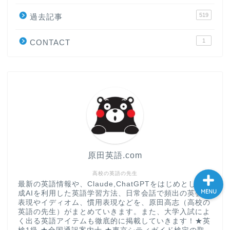
大学入試英語対策講座
519
過去記事
1
CONTACT
英語名言・格言・カッコい
い英語＆素敵な英文フレー
ズ集
過去記事
CONTACT
原田英語.com
高校の英語の先生
最新の英語情報や、Claude,ChatGPTをはじめとした生
MENU
成AIを利用した英語学習方法、日常会話で頻出の英会話
表現やイディオム、慣用表現などを、原田高志（高校の
英語の先生）がまとめていきます。また、大学入試によ
く出る英語アイテムも徹底的に掲載していきます！★英