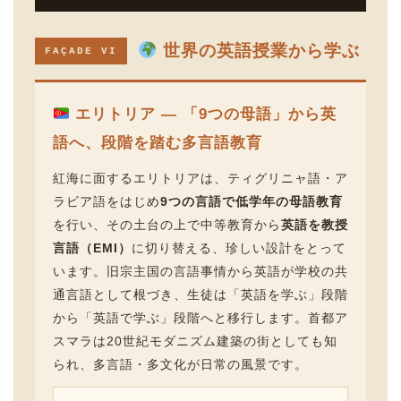
世界の英語授業から学ぶ
FAÇADE VI
エリトリア — 「9つの母語」から英
語へ、段階を踏む多言語教育
紅海に面するエリトリアは、ティグリニャ語・ア
ラビア語をはじめ
9つの言語で低学年の母語教育
を行い、その土台の上で中等教育から
英語を教授
言語（EMI）
に切り替える、珍しい設計をとって
います。旧宗主国の言語事情から英語が学校の共
通言語として根づき、生徒は「英語を学ぶ」段階
から「英語で学ぶ」段階へと移行します。首都ア
スマラは20世紀モダニズム建築の街としても知
られ、多言語・多文化が日常の風景です。