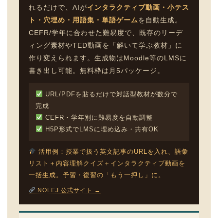
れるだけで、AIが
インタラクティブ動画・小テス
ト・穴埋め・用語集・単語ゲーム
を自動生成。
CEFR/学年に合わせた難易度で、既存のリーデ
ィング素材やTED動画を「解いて学ぶ教材」に
作り変えられます。生成物はMoodle等のLMSに
書き出し可能。無料枠は月5パッケージ。
URL/PDFを貼るだけで対話型教材が数分で
完成
CEFR・学年別に難易度を自動調整
H5P形式でLMSに埋め込み・共有OK
活用例：授業で扱う英文記事のURLを入れ、語彙
リスト＋内容理解クイズ＋インタラクティブ動画を
一括生成。予習・復習の「もう一押し」に。
NOLEJ 公式サイト →