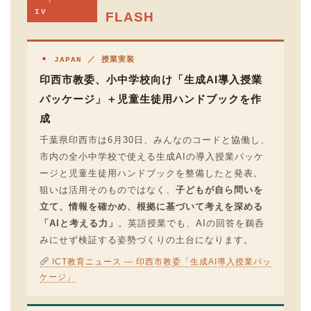
IV
FLASH
JAPAN ／ 授業実装
印西市教委、小中学校向け「生成AI導入授業
パッケージ」＋児童生徒用ハンドブックを作
成
千葉県印西市は6月30日、みんなのコードと協働し、
市内の全小中学校で使える生成AIの導入授業パッケ
ージと児童生徒用ハンドブックを整備したと発表。
狙いは活用そのものではなく、
子どもが自ら問いを
立て、情報を確かめ、根拠に基づいて考えを深める
「AIと考える力」
。英語授業でも、AIの回答を鵜呑
みにせず検証する姿勢づくりの土台になります。
ICT教育ニュース — 印西市教委「生成AI導入授業パッ
ケージ」