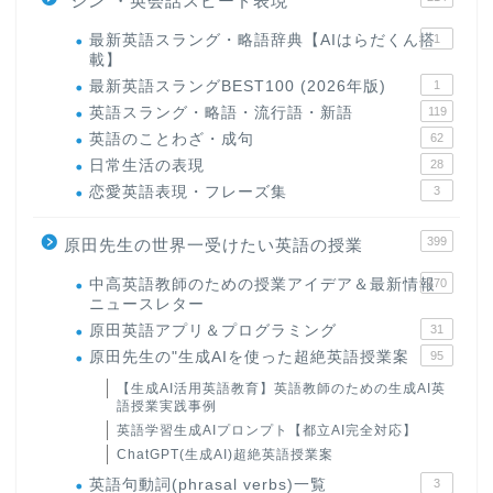
"シン"・英会話スピード表現
最新英語スラング・略語辞典【AIはらだくん搭
1
載】
最新英語スラングBEST100 (2026年版)
1
英語スラング・略語・流行語・新語
119
英語のことわざ・成句
62
日常生活の表現
28
恋愛英語表現・フレーズ集
3
399
原田先生の世界一受けたい英語の授業
中高英語教師のための授業アイデア＆最新情報
170
ニュースレター
原田英語アプリ＆プログラミング
31
原田先生の"生成AIを使った超絶英語授業案
95
【生成AI活用英語教育】英語教師のための生成AI英
語授業実践事例
英語学習生成AIプロンプト【都立AI完全対応】
ChatGPT(生成AI)超絶英語授業案
英語句動詞(phrasal verbs)一覧
3