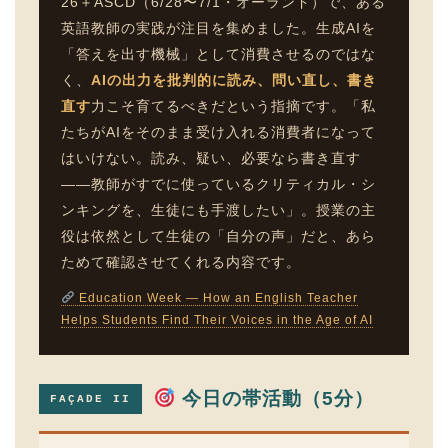
26＋ASCD（6/28〜7/1・オーランド）で、ある
英語教師の実践が注目を集めました。生成AIを
「答えを出す機械」として消費させるのではな
く、
AIの出力を批判的に読み、問い直し、書き
直す
力こそ育てるべきだという指摘です。「私
たちがAIをそのまま受け入れる消費者になって
はいけない。読み、疑い、必要なら書き直す
——教師がすでに使っているクリティカル・シ
ンキングを、生徒にも手渡したい」。授業の主
役は依然として生徒の「自分の声」だと、あら
ためて確認させてくれる内容です。
Education Week — How an English Teacher
Helps Students Find Their Voices in the Age of AI
今日の帯活動（5分）
FAÇADE II