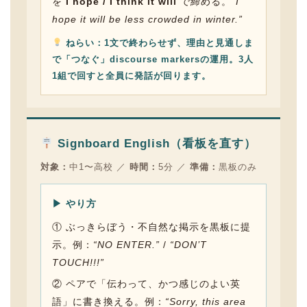
を
I hope / I think it will
で締める。
“I
hope it will be less crowded in winter.”
ねらい：1文で終わらせず、理由と見通しま
で「つなぐ」discourse markersの運用。3人
1組で回すと全員に発話が回ります。
Signboard English（看板を直す）
対象：
中1〜高校 ／
時間：
5分 ／
準備：
黒板のみ
▶ やり方
① ぶっきらぼう・不自然な掲示を黒板に提
示。例：
“NO ENTER.”
/
“DON’T
TOUCH!!!”
② ペアで「伝わって、かつ感じのよい英
語」に書き換える。例：
“Sorry, this area