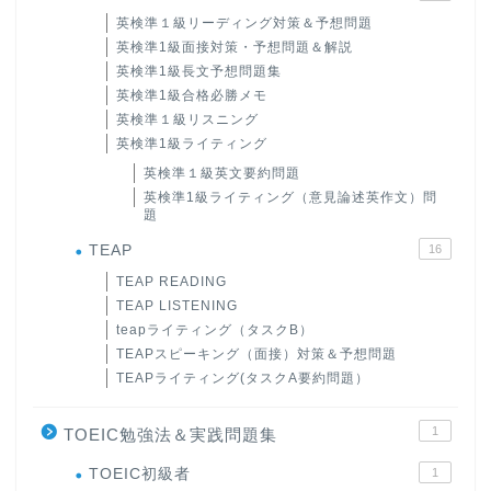
英検準１級リーディング対策＆予想問題
英検準1級面接対策・予想問題＆解説
英検準1級長文予想問題集
英検準1級合格必勝メモ
英検準１級リスニング
英検準1級ライティング
英検準１級英文要約問題
英検準1級ライティング（意見論述英作文）問
題
TEAP
16
TEAP READING
ホーム
TEAP LISTENING
teapライティング（タスクB）
TEAPスピーキング（面接）対策＆予想問題
原田高志の”ほぼ日刊”英語
学習＆大学入試英語コラム
TEAPライティング(タスクA要約問題）
1
TOEIC勉強法＆実践問題集
“シン”・英会話スピード表
現
TOEIC初級者
1