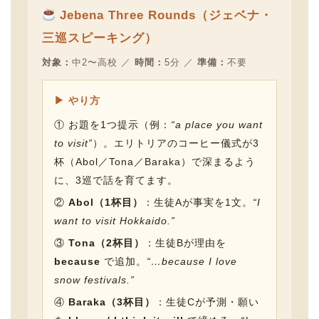
Jebena Three Rounds（ジェベナ・
三巡スピーキング）
対象：
中2〜高校 ／
時間：
5分 ／
準備：
不要
▶ やり方
① お題を1つ提示（例：
“a place you want
to visit”
）。エリトリアのコーヒー儀式が3
杯（Abol／Tona／Baraka）で深まるよう
に、3巡で話を育てます。
②
Abol（1杯目）
：生徒Aが事実を1文。
“I
want to visit Hokkaido.”
③
Tona（2杯目）
：生徒Bが理由を
because
で追加。
“…because I love
snow festivals.”
④
Baraka（3杯目）
：生徒Cが予測・願い