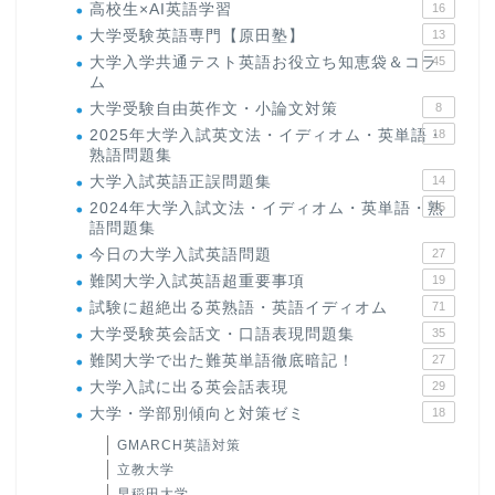
高校生×AI英語学習
16
大学受験英語専門【原田塾】
13
大学入学共通テスト英語お役立ち知恵袋＆コラ
45
ム
大学受験自由英作文・小論文対策
8
2025年大学入試英文法・イディオム・英単語・
18
熟語問題集
大学入試英語正誤問題集
14
2024年大学入試文法・イディオム・英単語・熟
15
語問題集
今日の大学入試英語問題
27
難関大学入試英語超重要事項
19
試験に超絶出る英熟語・英語イディオム
71
大学受験英会話文・口語表現問題集
35
難関大学で出た難英単語徹底暗記！
27
大学入試に出る英会話表現
29
大学・学部別傾向と対策ゼミ
18
GMARCH英語対策
立教大学
早稲田大学