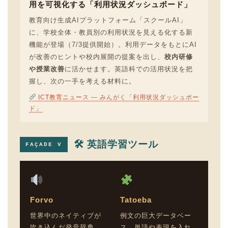
用を可視化する「利用状況ダッシュボード」
教育向け生成AIプラットフォーム「スクールAI」
に、学校全体・教員別の利用状況を見える化する新
機能が登場（7/3提供開始）。利用データをもとにAI
が改善のヒントや校内展開の提案を出し、
校内研修
や授業改善
に活かせます。英語科での活用状況を把
握し、次の一手を考える材料に。
ICT教育ニュース — みんがく「利用状況ダッシュボー
ド」
🛠 英語学習ツール
FAÇADE V
Forvo
Tatoeba
世界中のネイティブが
例文の巨大データベー
吹き込んだ発音辞典。
ス。単語や表現を入れ