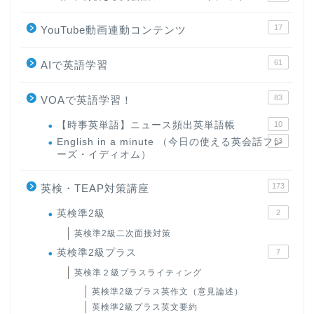
17
YouTube動画連動コンテンツ
61
AIで英語学習
83
VOAで英語学習！
【時事英単語】ニュース頻出英単語帳
10
English in a minute （今日の使える英会話フレ
63
ーズ・イディオム）
173
英検・TEAP対策講座
英検準2級
2
英検準2級二次面接対策
英検準2級プラス
7
英検準２級プラスライティング
英検準2級プラス英作文（意見論述）
英検準2級プラス英文要約