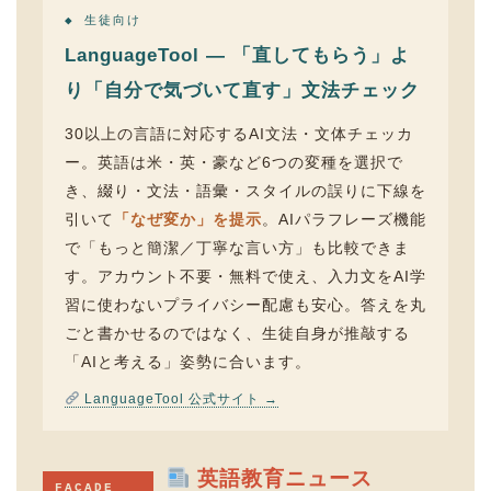
◆ 生徒向け
LanguageTool — 「直してもらう」よ
り「自分で気づいて直す」文法チェック
30以上の言語に対応するAI文法・文体チェッカ
ー。英語は米・英・豪など6つの変種を選択で
き、綴り・文法・語彙・スタイルの誤りに下線を
引いて
「なぜ変か」を提示
。AIパラフレーズ機能
で「もっと簡潔／丁寧な言い方」も比較できま
す。アカウント不要・無料で使え、入力文をAI学
習に使わないプライバシー配慮も安心。答えを丸
ごと書かせるのではなく、生徒自身が推敲する
「AIと考える」姿勢に合います。
LanguageTool 公式サイト →
英語教育ニュース
FAÇADE