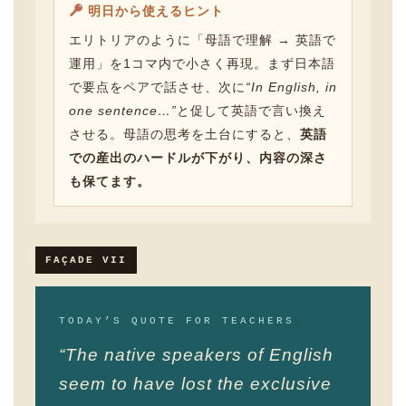
明日から使えるヒント
エリトリアのように「母語で理解 → 英語で
運用」を1コマ内で小さく再現。まず日本語
で要点をペアで話させ、次に
“In English, in
one sentence…”
と促して英語で言い換え
させる。母語の思考を土台にすると、
英語
での産出のハードルが下がり、内容の深さ
も保てます。
FAÇADE VII
TODAY’S QUOTE FOR TEACHERS
“The native speakers of English
seem to have lost the exclusive