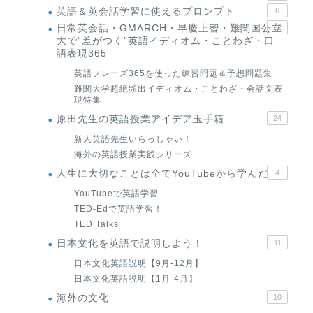
英語＆英会話学習に使えるプロンプト
6
日常英会話・GMARCH・早慶上智・難関国公立
22
大で“差がつく”英語イディオム・ことわざ・口
語表現365
英語フレーズ365を使った練習問題＆予想問題集
難関大学超絶頻出イディオム・ことわざ・会話文表
現特集
原田先生の英語授業アイデア玉手箱
24
新人英語先生いらっしゃい！
海外の英語授業実践シリーズ
人生に大切なことは全てYouTubeから学んだ
4
YouTubeで英語学習
TED-Edで英語学習！
TED Talks
日本文化を英語で説明しよう！
11
日本文化英語説明【9月-12月】
日本文化英語説明【1月-4月】
海外の文化
10