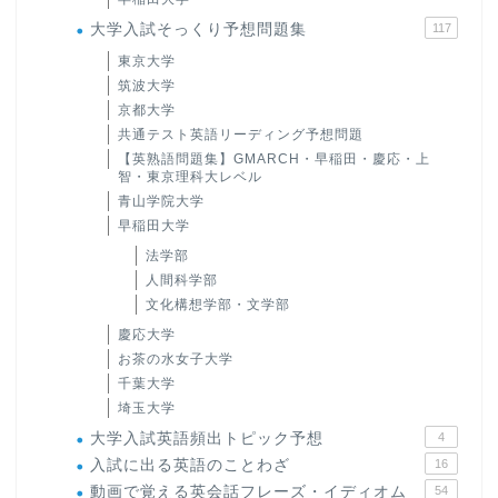
大学入試そっくり予想問題集
117
東京大学
筑波大学
京都大学
共通テスト英語リーディング予想問題
【英熟語問題集】GMARCH・早稲田・慶応・上
智・東京理科大レベル
青山学院大学
早稲田大学
法学部
人間科学部
文化構想学部・文学部
慶応大学
お茶の水女子大学
千葉大学
埼玉大学
大学入試英語頻出トピック予想
4
入試に出る英語のことわざ
16
動画で覚える英会話フレーズ・イディオム
54