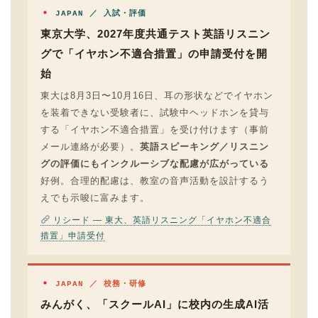
JAPAN ／ 入試・評価
東京大学、2027年度共通テスト英語リスニン
グで「イヤホン不適合措置」の申請受付を開
始
東大は8月3日〜10月16日、耳の形状などでイヤホン
を装着できない受験者に、試験中ヘッドホンを貸与
する「イヤホン不適合措置」を受け付けます（事前
メール連絡が必要）。
英語スピーキング／リスニン
グの評価にもインクルーシブな配慮が広がっている
好例。合理的配慮は、教室の音声活動を設計するう
えでも示唆に富みます。
リシード — 東大、英語リスニング「イヤホン不適合
措置」申請受付
JAPAN ／ 校務・研修
みんがく、「スクールAI」に校内の生成AI活