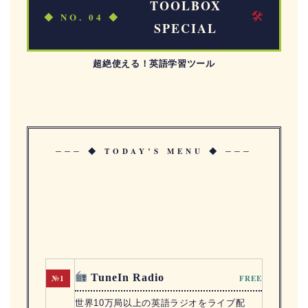
TOOLBOX
🛠
◆ NO. 04 ◆
SPECIAL
超絶使える！英語学習ツール
─── ◆ TODAY’S MENU ◆ ───
TuneIn Radio
№1
FREE
世界10万局以上の英語ラジオをライブ配