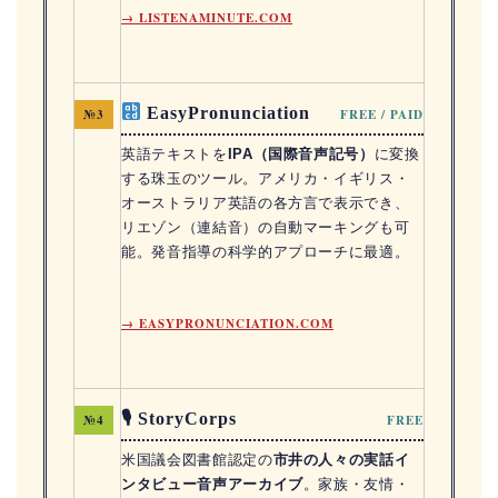
→ LISTENAMINUTE.COM
EasyPronunciation
№3
FREE / PAID
英語テキストを
IPA（国際音声記号）
に変換
する珠玉のツール。アメリカ・イギリス・
オーストラリア英語の各方言で表示でき、
リエゾン（連結音）の自動マーキングも可
能。発音指導の科学的アプローチに最適。
→ EASYPRONUNCIATION.COM
🎙 StoryCorps
№4
FREE
米国議会図書館認定の
市井の人々の実話イ
ンタビュー音声アーカイブ
。家族・友情・