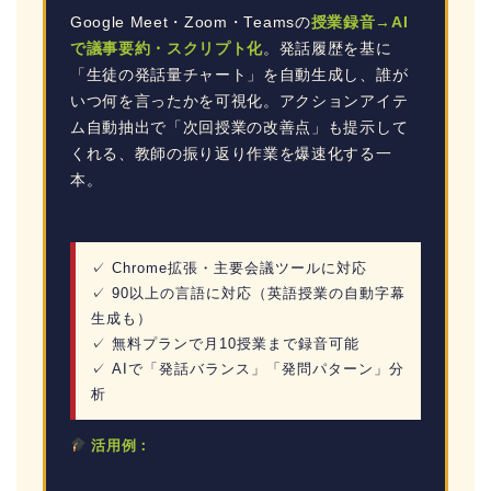
Google Meet・Zoom・Teamsの
授業録音→AI
で議事要約・スクリプト化
。発話履歴を基に
「生徒の発話量チャート」を自動生成し、誰が
いつ何を言ったかを可視化。アクションアイテ
ム自動抽出で「次回授業の改善点」も提示して
くれる、教師の振り返り作業を爆速化する一
本。
✓ Chrome拡張・主要会議ツールに対応
✓ 90以上の言語に対応（英語授業の自動字幕
生成も）
✓ 無料プランで月10授業まで録音可能
✓ AIで「発話バランス」「発問パターン」分
析
活用例：