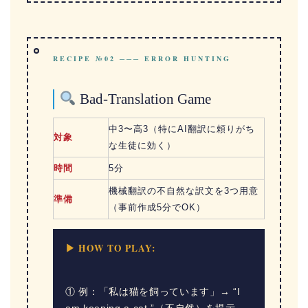
RECIPE №02 ─── ERROR HUNTING
Bad-Translation Game
中3〜高3（特にAI翻訳に頼りがち
対象
な生徒に効く）
時間
5分
機械翻訳の不自然な訳文を3つ用意
準備
（事前作成5分でOK）
▶ HOW TO PLAY:
① 例：「私は猫を飼っています」→ “I