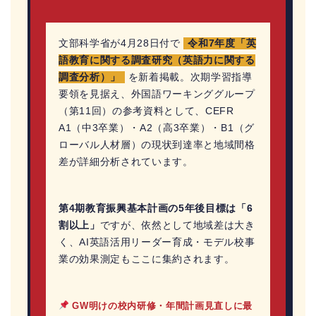
文部科学省が4月28日付で
令和7年度「英
語教育に関する調査研究（英語力に関する
調査分析）」
を新着掲載。次期学習指導
要領を見据え、外国語ワーキンググループ
（第11回）の参考資料として、CEFR
A1（中3卒業）・A2（高3卒業）・B1（グ
ローバル人材層）の現状到達率と地域間格
差が詳細分析されています。
第4期教育振興基本計画の5年後目標は「6
割以上」
ですが、依然として地域差は大き
く、AI英語活用リーダー育成・モデル校事
業の効果測定もここに集約されます。
GW明けの校内研修・年間計画見直しに最