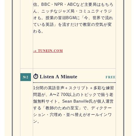
信。BBC・NPR・ABCなど主要局はもちろ
ん、ニッチなジャズ局・コミュニティラジ
オも。授業の冒頭BGMに「今、世界で流れ
ている英語」を流すだけで教室の空気が変
わる。
→ TUNEIN.COM
⏱ Listen A Minute
№2
FREE
1分間の英語音声＋スクリプト＋多彩な練習
問題が、A〜Z 700以上のトピックで揃う老
舗無料サイト。Sean Banville氏が個人運営
する「教師のための至宝」で、ディクテー
ション・穴埋め・並べ替えがオールインワ
ン。