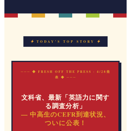
TODAY’S TOP STORY
─── ◆ FRESH OFF THE PRESS · 4/28発
表 ◆ ───
文科省、最新「英語力に関す
る調査分析」
— 中高生のCEFR到達状況、
ついに公表！