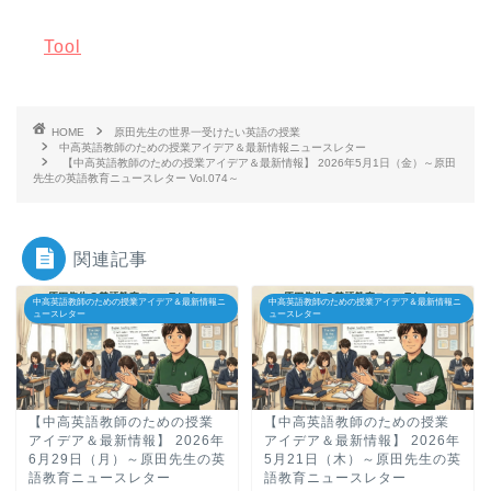
Tool
HOME
原田先生の世界一受けたい英語の授業
中高英語教師のための授業アイデア＆最新情報ニュースレター
【中高英語教師のための授業アイデア＆最新情報】 2026年5月1日（金）～原田
先生の英語教育ニュースレター Vol.074～
関連記事
ホーム
中高英語教師のための授業アイデア＆最新情報ニ
中高英語教師のための授業アイデア＆最新情報ニ
ュースレター
ュースレター
原田高志の”ほぼ日刊”英語
学習＆大学入試英語コラム
【中高英語教師のための授業
【中高英語教師のための授業
“シン”・英会話スピード表
アイデア＆最新情報】 2026年
アイデア＆最新情報】 2026年
6月29日（月）～原田先生の英
5月21日（木）～原田先生の英
現
語教育ニュースレター
語教育ニュースレター