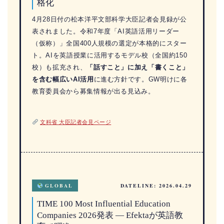
格化
4月28日付の松本洋平文部科学大臣記者会見録が公
表されました。令和7年度「AI英語活用リーダー
（仮称）」全国400人規模の選定が本格的にスター
ト。AIを英語授業に活用するモデル校（全国約150
校）も拡充され、
「話すこと」に加え「書くこと」
を含む幅広いAI活用
に進む方針です。GW明けに各
教育委員会から募集情報が出る見込み。
文科省 大臣記者会見ページ
GLOBAL
DATELINE: 2026.04.29
TIME 100 Most Influential Education
Companies 2026発表 — Efektaが英語教