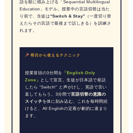
語を順に積み上げる「Sequential Multilingual
Education」モデル。授業中の言語切替は当た
り前で、生徒は
“Switch & Stay”
（一度切り替
えたらその言語で最後まで話しきる）を訓練さ
れます。
明日から使えるテクニック
授業冒頭の3分間を
「English Only
Zone」
として宣言。生徒が日本語で発話
したら “Switch!” と声がけし、英語で言い
直してもらう。3分間で
言語切替の意識の
スイッチ
を体に刻み込む。これを毎時間続
けると、All Englishの定着が劇的に速まり
ます。