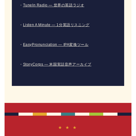
・
TuneIn Radio — 世界の英語ラジオ
・
Listen A Minute — 1分英語リスニング
・
EasyPronunciation — IPA変換ツール
・
StoryCorps — 米国実話音声アーカイブ
★ ★ ★