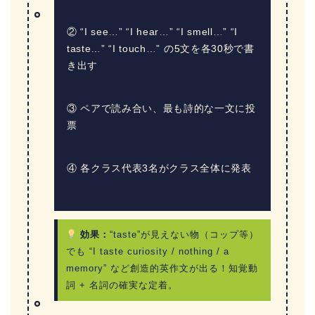
② “I see…” “I hear…” “I smell…” “I
taste…” “I touch…” の5文を各30秒で書
き出す
③ ペアで読み合い、最も詩的な一文に投
票
④ 各クラス代表3名がクラス全体に発表
効果：
“taste”が見えない物（コップ等）
でも “I taste curiosity / nothing / a
memory” など創造的英作文が出る！知覚動
詞 + 名詞の確実な定着。