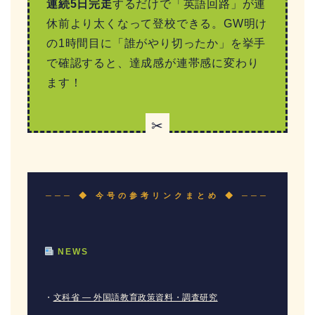
連続5日完走
するだけで「英語回路」が連
休前より太くなって登校できる。GW明け
の1時間目に「誰がやり切ったか」を挙手
で確認すると、達成感が連帯感に変わり
ます！
✂
─── ◆ 今号の参考リンクまとめ ◆ ───
NEWS
・
文科省 — 外国語教育政策資料・調査研究