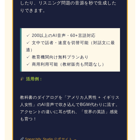
したり、リスニング問題の音源を秒で生成した
りできます。
✓ 200以上のAI音声・60+言語対応
✓ 文中で話者・速度を切替可能（対話文に最
適）
✓ 教育機関向け無料プランあり
✓ 商用利用可能（教材販売も問題なし）
活用例：
教科書のダイアログを「アメリカ人男性 + イギリス
人女性」のAI音声で吹き込んでBGM代わりに流す。
アクセントの違いに耳が慣れ、「世界の英語」感覚
も育つ！
Speechify Studio 公式サイト →