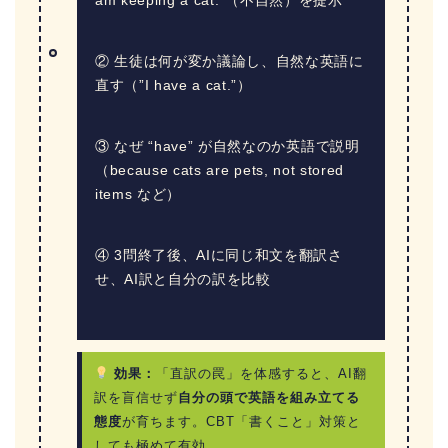
am keeping a cat.”（不自然）を提示
② 生徒は何が変か議論し、自然な英語に
直す（”I have a cat.”）
③ なぜ “have” が自然なのか英語で説明
（because cats are pets, not stored
items など）
④ 3問終了後、AIに同じ和文を翻訳さ
せ、AI訳と自分の訳を比較
効果：
「直訳の罠」を体感すると、AI翻
訳を盲信せず
自分の頭で英語を組み立てる
態度
が育ちます。CBT「書くこと」対策と
しても極めて有効。