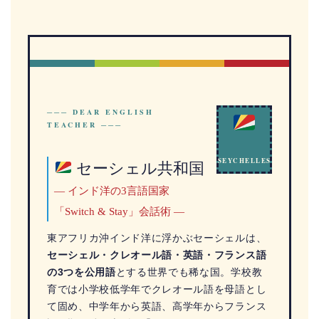
POSTAGE
─── DEAR ENGLISH
TEACHER ───
SEYCHELLES
セーシェル共和国
— インド洋の3言語国家
★ 5•1•26 ★
「Switch & Stay」会話術 —
東アフリカ沖インド洋に浮かぶセーシェルは、
セーシェル・クレオール語・英語・フランス語
の3つを公用語
とする世界でも稀な国。学校教
育では小学校低学年でクレオール語を母語とし
て固め、中学年から英語、高学年からフランス