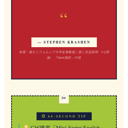
“
— STEPHEN KRASHEN
米国・南カリフォルニア大学名誉教授／第二言語習得「i+1理
論」「Input仮説」の祖
✂
⏱ 60-SECOND TIP
GW後半「Mini-Sprint English」