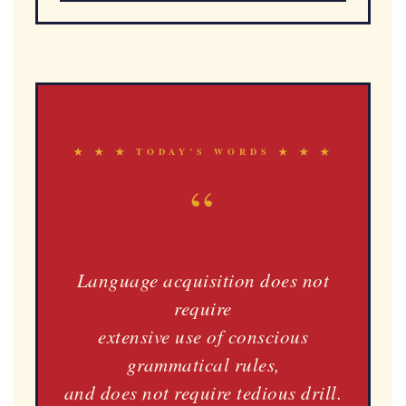
★ ★ ★ TODAY’S WORDS ★ ★ ★
“
Language acquisition does not
require
extensive use of conscious
grammatical rules,
and does not require tedious drill.