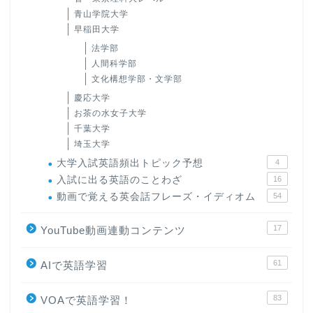
青山学院大学
早稲田大学
法学部
人間科学部
文化構想学部・文学部
慶応大学
お茶の水女子大学
千葉大学
埼玉大学
大学入試英語頻出トピック予想
4
入試に出る英語のことわざ
16
動画で覚える英会話フレーズ・イディオム
54
17
YouTube動画連動コンテンツ
61
AIで英語学習
83
VOAで英語学習！