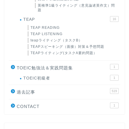
英検準1級ライティング（意見論述英作文）問
題
TEAP
16
TEAP READING
TEAP LISTENING
teapライティング（タスクB）
TEAPスピーキング（面接）対策＆予想問題
TEAPライティング(タスクA要約問題）
1
TOEIC勉強法＆実践問題集
ホーム
TOEIC初級者
1
519
過去記事
原田高志の”ほぼ日刊”英語
学習＆大学入試英語コラム
1
CONTACT
“シン”・英会話スピード表
現