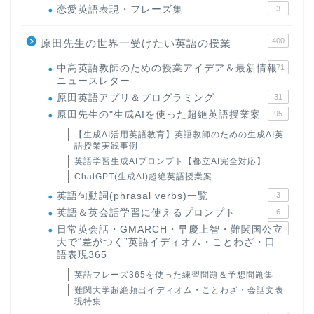
恋愛英語表現・フレーズ集
3
400
原田先生の世界一受けたい英語の授業
中高英語教師のための授業アイデア＆最新情報
171
ニュースレター
原田英語アプリ＆プログラミング
31
原田先生の"生成AIを使った超絶英語授業案
95
【生成AI活用英語教育】英語教師のための生成AI英
語授業実践事例
英語学習生成AIプロンプト【都立AI完全対応】
ChatGPT(生成AI)超絶英語授業案
英語句動詞(phrasal verbs)一覧
3
英語＆英会話学習に使えるプロンプト
6
日常英会話・GMARCH・早慶上智・難関国公立
22
大で“差がつく”英語イディオム・ことわざ・口
語表現365
英語フレーズ365を使った練習問題＆予想問題集
難関大学超絶頻出イディオム・ことわざ・会話文表
現特集