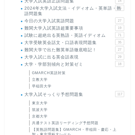
大学入試英語正誤問題集
14
2024年大学入試文法・イディオム・英単語・熟
15
語問題集
今日の大学入試英語問題
27
難関大学入試英語超重要事項
19
試験に超絶出る英熟語・英語イディオム
71
大学受験英会話文・口語表現問題集
35
難関大学で出た難英単語徹底暗記！
27
大学入試に出る英会話表現
29
大学・学部別傾向と対策ゼミ
18
GMARCH英語対策
立教大学
早稲田大学
大学入試そっくり予想問題集
117
東京大学
筑波大学
京都大学
共通テスト英語リーディング予想問題
【英熟語問題集】GMARCH・早稲田・慶応・上
智・東京理科大レベル