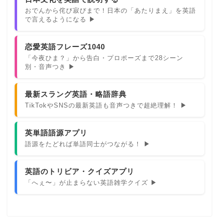
おでんから侘び寂びまで！日本の「あたりまえ」を英語
で言えるようになる ▶
恋愛英語フレーズ1040
「今夜ひま？」から告白・プロポーズまで28シーン
別・音声つき ▶
最新スラング英語・略語辞典
TikTokやSNSの最新英語も音声つきで超絶理解！ ▶
英単語語源アプリ
語源をたどれば単語同士がつながる！ ▶
英語のトリビア・クイズアプリ
「へぇ〜」が止まらない英語雑学クイズ ▶