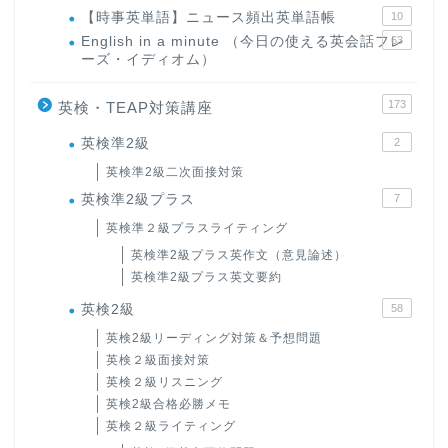
【時事英単語】ニュース頻出英単語帳
10
English in a minute （今日の使える英会話フレ
63
ーズ・イディオム）
173
英検・TEAP対策講座
英検準2級
2
英検準2級二次面接対策
英検準2級プラス
7
英検準２級プラスライティング
英検準2級プラス英作文（意見論述）
英検準2級プラス英文要約
英検2級
58
英検2級リーディング対策＆予想問題
英検２級面接対策
英検２級リスニング
英検2級合格必勝メモ
英検２級ライティング