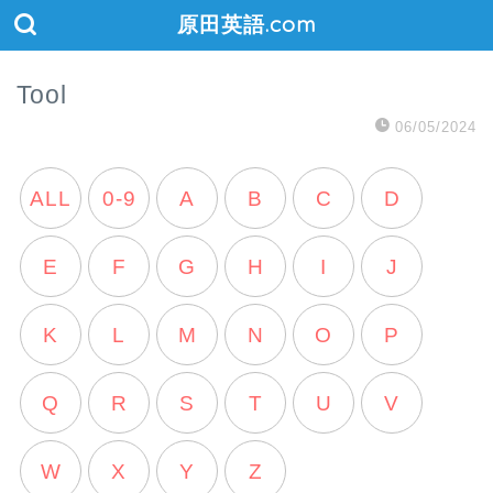
原田英語.com
Tool
06/05/2024
ALL
0-9
A
B
C
D
E
F
G
H
I
J
K
L
M
N
O
P
Q
R
S
T
U
V
W
X
Y
Z