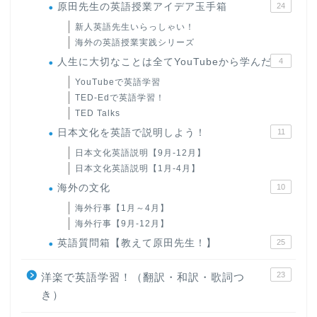
原田先生の英語授業アイデア玉手箱
24
新人英語先生いらっしゃい！
海外の英語授業実践シリーズ
人生に大切なことは全てYouTubeから学んだ
4
YouTubeで英語学習
TED-Edで英語学習！
TED Talks
日本文化を英語で説明しよう！
11
日本文化英語説明【9月-12月】
日本文化英語説明【1月-4月】
海外の文化
10
海外行事【1月～4月】
海外行事【9月-12月】
英語質問箱【教えて原田先生！】
25
23
洋楽で英語学習！（翻訳・和訳・歌詞つ
き）