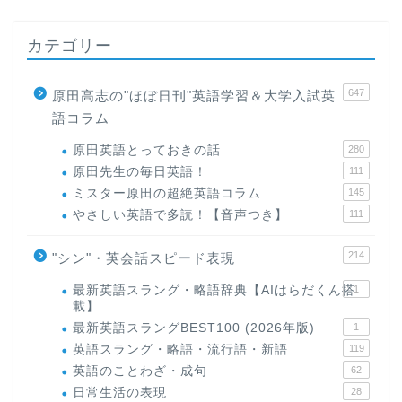
カテゴリー
647
原田高志の"ほぼ日刊"英語学習＆大学入試英
語コラム
原田英語とっておきの話
280
原田先生の毎日英語！
111
ミスター原田の超絶英語コラム
145
やさしい英語で多読！【音声つき】
111
214
"シン"・英会話スピード表現
最新英語スラング・略語辞典【AIはらだくん搭
1
載】
最新英語スラングBEST100 (2026年版)
1
英語スラング・略語・流行語・新語
119
英語のことわざ・成句
62
日常生活の表現
28