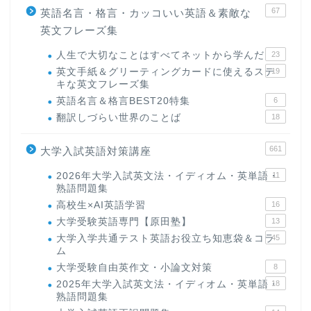
67
英語名言・格言・カッコいい英語＆素敵な
英文フレーズ集
人生で大切なことはすべてネットから学んだ
23
英文手紙＆グリーティングカードに使えるステ
19
キな英文フレーズ集
英語名言＆格言BEST20特集
6
翻訳しづらい世界のことば
18
661
大学入試英語対策講座
2026年大学入試英文法・イディオム・英単語・
11
熟語問題集
高校生×AI英語学習
16
大学受験英語専門【原田塾】
13
大学入学共通テスト英語お役立ち知恵袋＆コラ
45
ム
大学受験自由英作文・小論文対策
8
2025年大学入試英文法・イディオム・英単語・
18
熟語問題集