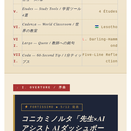
Études — Study Tools / 学習ツール
V.
4 Études
4選
Cadenza — World Classroom / 世
VI.
Lesotho
界の教室
VI
L
. Darling-Hamm
Largo — Quote / 教師への銘句
I.
ond
Coda — 60-Second Tip / 1分ティッ
VII
Five-Line Refle
プス
I.
ction
♩ I. OVERTURE / 序曲
FORTISSIMO ◆ 5/12 発表
コニカミノルタ「先生×AI
アシスト AIダッシュボー