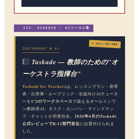
♩ III. SCHERZO / AIツール2選
★ ALL-IN-ONE
INSTRUMENT № 01
Taskade — 教師のための”オ
ーケストラ指揮台”
Taskade for Teachers
は、レッスンプラン・座席
表・出席簿・ルーブリック・生徒向けAIチュータ
1つのワークスペース
ーを
で扱えるオールインワ
ン教師用AI。タスク・カンバン・マインドマッ
2026年4月のTaskade
プ・チャットが切替自在。
公式レビューでK-12部門首位
に位置付けられま
した。