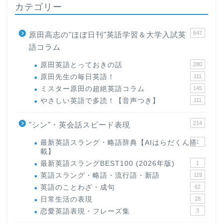
カテゴリー
647
原田高志の"ほぼ日刊"英語学習＆大学入試英
語コラム
原田英語とっておきの話
280
原田先生の毎日英語！
111
ミスター原田の超絶英語コラム
145
やさしい英語で多読！【音声つき】
111
214
"シン"・英会話スピード表現
最新英語スラング・略語辞典【AIはらだくん搭
1
載】
最新英語スラングBEST100 (2026年版)
1
英語スラング・略語・流行語・新語
119
英語のことわざ・成句
62
日常生活の表現
28
恋愛英語表現・フレーズ集
3