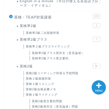
English in a minute （今日の使える英会話フレ
63
ーズ・イディオム）
大学入試英語対策講座
172
英検・TEAP対策講座
英語名言・格言・カッコい
い英語＆素敵な英文フレー
英検準2級
2
ズ集
英検準2級二次面接対策
英検準2級プラス
7
過去記事
英検準２級プラスライティング
英検準2級プラス英作文（意見論述）
CONTACT
英検準2級プラス英文要約
英検2級
58
英検2級リーディング対策＆予想問題
英検２級面接対策
英検２級リスニング
英検2級合格必勝メモ
MENU
英検２級ライティング
英検2級英文要約問題
英検2級英作文（意見論述）問題