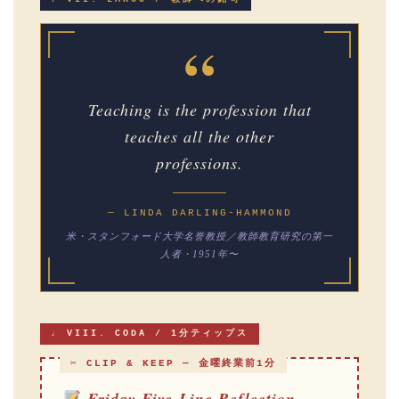
“
Teaching is the profession that
teaches all the other
professions.
— LINDA DARLING-HAMMOND
米・スタンフォード大学名誉教授／教師教育研究の第一
人者・1951年〜
♩ VIII. CODA / 1分ティップス
✂ CLIP & KEEP — 金曜終業前1分
Friday Five-Line Reflection —