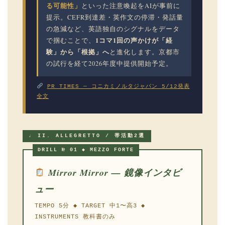
る可能性」
といった注意喚起をAIが事前に
提示。CEFR到達差・英作文の停滞・発話量
の急減など、英語独自のシグナルをデータ
1コマ1回の声かけが「経
で掴むことで、
験」から「根拠」へ
と進化します。京都市
の試行を経て2026年度中提供開始予定。
PR TIMES — コニカミノルタジャパン 5/12発表
全文
♩ II. ALLEGRETTO / 帯活動2選
DRILL № 01 ◆ MEZZO FORTE
Mirror Mirror — 鏡像インタビ
ュー
TEMPO 5分 ◆ TARGET 中1〜高3 ◆
INSTRUMENTS 教科書のみ