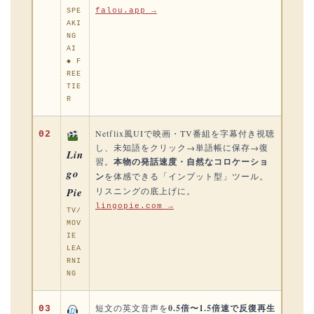
falou.app →
SPE
AKI
NG
AI
◆ F
REE
TIE
R
Netflix風UIで映画・TV番組を字幕付き視聴
02
し、未知語をクリック→単語帳に保存→復
Lin
習。
本物の発話速度・自然なコロケーショ
go
ン
を体感できる「インプット型」ツール。
Pie
リスニングの底上げに。
lingopie.com →
TV/
MOV
IE
LEA
RNI
NG
短文の英文音声を
0.5倍〜1.5倍速で反復再生
03