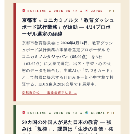
DATELINE ◆ 2026.05.12 ◆
JAPAN
№ I
京都市 × コニカミノルタ「教育ダッシュ
ボード試行業務」が始動 — 4/24プロポ
ーザル選定の経緯
2026年4月24日
京都市教育委員会は
、教育ダッシ
ュボード試行業務の事業者選定プロポーザルで
コニカミノルタジャパン（85.00点）
をA社
（63.62点）に大差で選定。出欠・学習・心の状
態のデータを統合し、生成AIが「気づきカード」
として教員に提示する仕組みを一部小中学校で検
証する。EDIX東京2026会場でも展示中。
京都市公式 — 事業者選定結果 →
DATELINE ◆ 2026.05.13 ◆
GLOBAL
№ II
50カ国の外国人が見た日本の教育 — 強
みは「規律」、課題は「生徒の自信・発