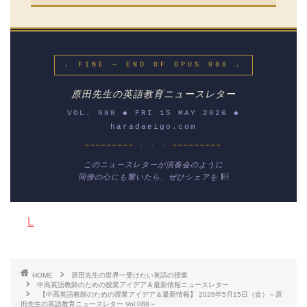
♩ FINE — END OF OPUS 088 ♩
原田先生の英語教育ニュースレター
VOL. 088 ◆ FRI 15 MAY 2026 ◆
haradaeigo.com
━━━━━━━━━ ♩ ♩ ♩ ━━━━━━━━━
このニュースレターが演奏会のように
同僚の心にも響いたら、ぜひシェアを
L
HOME
原田先生の世界一受けたい英語の授業
中高英語教師のための授業アイデア＆最新情報ニュースレター
【中高英語教師のための授業アイデア＆最新情報】 2026年5月15日（金）～原
田先生の英語教育ニュースレター Vol.088～