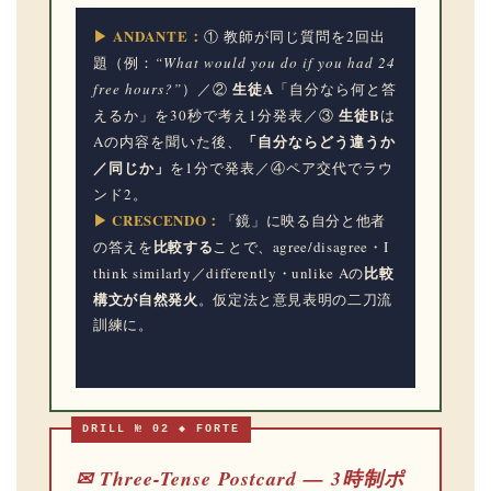
▶ ANDANTE：
① 教師が同じ質問を2回出
題（例：
“What would you do if you had 24
生徒A
free hours?”
）／②
「自分なら何と答
生徒B
えるか」を30秒で考え1分発表／③
は
「自分ならどう違うか
Aの内容を聞いた後、
／同じか」
を1分で発表／④ペア交代でラウ
ンド2。
▶ CRESCENDO：
「鏡」に映る自分と他者
比較する
の答えを
ことで、agree/disagree・I
比較
think similarly／differently・unlike Aの
構文が自然発火
。仮定法と意見表明の二刀流
訓練に。
DRILL № 02 ◆ FORTE
✉ Three-Tense Postcard — 3時制ポ