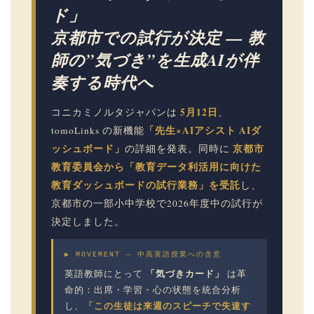
ド」
京都市での試行が決定 — 教
師の”気づき”を生成AIが伴
奏する時代へ
5月12日
コニカミノルタジャパンは
、
「先生×AIアシスト AIダ
tomoLinks の新機能
ッシュボード」
京都市
の詳細を発表。同時に
教育委員会から「教育データ利活用に向けた
教育ダッシュボードの試行業務」を受託
し、
京都市の一部小中学校で2026年度中の試行が
決定しました。
▶ MOVEMENT — 中高英語授業への含意
「気づきカード」
英語教師にとって
は革
命的：出席・学習・心の状態を統合分析
「この生徒は来週のスピーチで失速す
し、