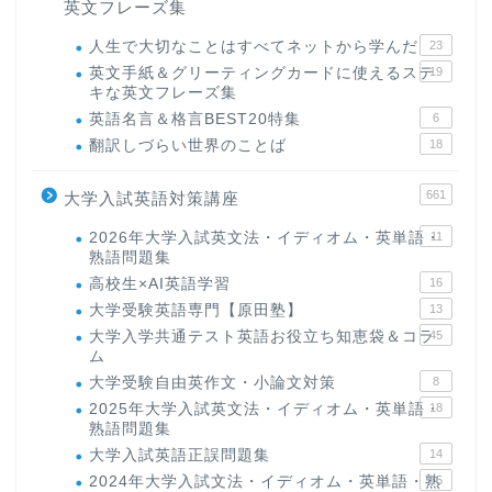
英文フレーズ集
人生で大切なことはすべてネットから学んだ
23
英文手紙＆グリーティングカードに使えるステ
19
キな英文フレーズ集
英語名言＆格言BEST20特集
6
翻訳しづらい世界のことば
18
661
大学入試英語対策講座
2026年大学入試英文法・イディオム・英単語・
11
熟語問題集
高校生×AI英語学習
16
大学受験英語専門【原田塾】
13
大学入学共通テスト英語お役立ち知恵袋＆コラ
45
ム
大学受験自由英作文・小論文対策
8
2025年大学入試英文法・イディオム・英単語・
18
熟語問題集
大学入試英語正誤問題集
14
2024年大学入試文法・イディオム・英単語・熟
15