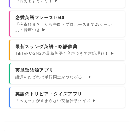
で言えるようになる ▶
恋愛英語フレーズ1040
「今夜ひま？」から告白・プロポーズまで28シーン
別・音声つき ▶
最新スラング英語・略語辞典
TikTokやSNSの最新英語も音声つきで超絶理解！ ▶
英単語語源アプリ
語源をたどれば単語同士がつながる！ ▶
英語のトリビア・クイズアプリ
「へぇ〜」が止まらない英語雑学クイズ ▶