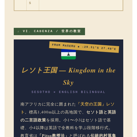
S
♩ VI. CADENZA / 世界の教室
FROM MASERU ◆ -29.31°S 27.48°E
レソト王国 — Kingdom in the
Sky
SESOTHO ✕ ENGLISH BILINGUAL
「天空の王国」レソ
南アフリカに完全に囲まれた
ト
セソト語と英語
。標高1,400m以上の高地国で、
の二言語政策
を採用。小1〜小3はセソト語で基
礎、小4以降は英語で全教科を学ぶ段階移行式。
「Pitso教授法」
伝統的村落集
教育省は
と呼ばれる