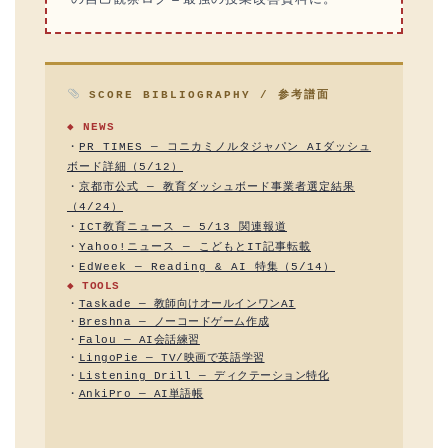
SCORE BIBLIOGRAPHY / 参考譜面
◆ NEWS
・
PR TIMES — コニカミノルタジャパン AIダッシュ
ボード詳細（5/12）
・
京都市公式 — 教育ダッシュボード事業者選定結果
（4/24）
・
ICT教育ニュース — 5/13 関連報道
・
Yahoo!ニュース — こどもとIT記事転載
・
EdWeek — Reading & AI 特集（5/14）
◆ TOOLS
・
Taskade — 教師向けオールインワンAI
・
Breshna — ノーコードゲーム作成
・
Falou — AI会話練習
・
LingoPie — TV/映画で英語学習
・
Listening Drill — ディクテーション特化
・
AnkiPro — AI単語帳