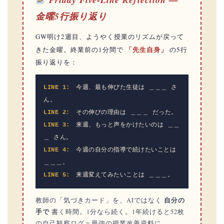
金曜5行振り返り
GW明け2週目、ようやく授業のリズムが戻って
「先生自身」
きた金曜。終業前の1分間で
の5行
振り返りを：
LINE 1:
今週、最も伸びた生徒は ＿＿＿ さ
ん。
LINE 2:
その伸びの理由は ＿＿＿ だった。
LINE 3:
来週、もっと声をかけたいのは ＿＿
＿ さん。
LINE 4:
今週の自分の指導で続けたいことは
＿＿＿。
LINE 5:
来週変えてみたいことは ＿＿＿。
自分の
教師の「気づきカード」を、AIではなく
手で
書く時間。1分なら続く。1年続けると52枚
の自己観察ログ＝最強の授業改善資料に。