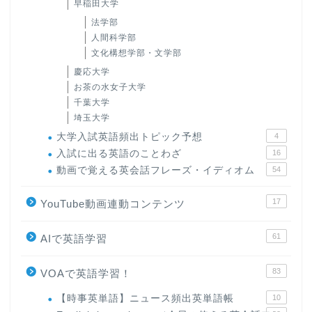
早稲田大学
法学部
人間科学部
文化構想学部・文学部
慶応大学
お茶の水女子大学
千葉大学
埼玉大学
大学入試英語頻出トピック予想
4
入試に出る英語のことわざ
16
動画で覚える英会話フレーズ・イディオム
54
ホーム
17
YouTube動画連動コンテンツ
原田高志の”ほぼ日刊”英語
61
AIで英語学習
学習＆大学入試英語コラム
83
VOAで英語学習！
“シン”・英会話スピード表
現
【時事英単語】ニュース頻出英単語帳
10