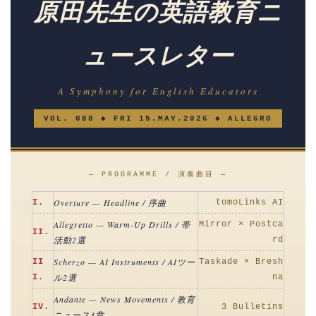
原田先生の英語教育ニ
ュースレター
A Symphony for English Educators
VOL. 088 ◆ FRI 15.MAY.2026 ◆ ALLEGRO
— PROGRAMME / 演奏曲目 —
Overture — Headline / 序曲
I.
tomoLinks AI
Allegretto — Warm-Up Drills / 帯
Mirror × Postca
II.
活動2選
rd
Scherzo — AI Instruments / AIツー
II
Taskade × Bresh
ル2選
I.
na
Andante — News Movements / 教育
IV.
3 Bulletins
ニュース3章