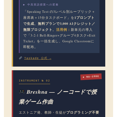
▶ 中高英語授業への変奏
「Speaking Test の3レベル別ルーブリック＋
1プロンプト
座席表＋15分タスクボード」を
で生成
無料プランで3,000 AIクレジット／
。
無限プロジェクト
活用例：
。
新単元の導入
で「3-2-1 Bell-Ringer×グループ4タスク×Exit
Ticket」を一括生成し、Google Classroomに
即配布。
Taskade 公式 →
◆ NO-CODE
INSTRUMENT № 02
Breshna — ノーコードで授
業ゲーム作曲
プログラミング不要
エストニア発、教師・生徒が