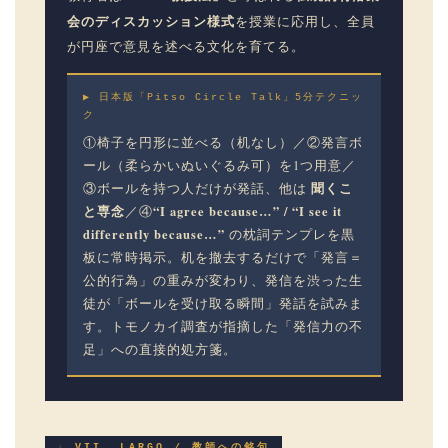
会のディスカッション様式
を授業に応用し、全員
が円座で意見を述べる文化を育てる。
▶ 日本版「Pitso Circle Talk」5分テクニッ
ク
①椅子を円形に並べる（机なし）／②発言ボ
ール（柔らかいぬいぐるみ可）を1つ用意／
聞くこ
③ボールを持つ人だけが発話、他は
と専念
“I agree because…” / “I see it
／④
differently because…”
の枕詞テンプレを黒
板に常時掲示。机を撤去するだけで「発言＝
公的行為」の重みが変わり、発信を渋った生
徒が「ボールを受け取る瞬間」発話を試みま
す。トモノカイ調査が指摘した「発信力の不
足」への直接的処方箋。
♩ VII. LARGO / 教師への銘句