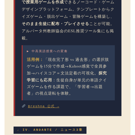
で授業用ゲームを作成
できるノーコード・ゲーム
デザインプラットフォーム。テンプレートからク
イズゲーム・脱出ゲーム・冒険ゲームを構築し、
そのまま生徒に配布・プレイさせる
ことが可能。
アルバータ州教師協会のESL推奨ツール集にも掲
載。
▶ 中高英語授業への変奏
活用例：
「現在完了形 vs 過去形」の選択肢
ゲームを15分で作成→Kahoot感覚で全員参
探究
加→ハイスコア＝文法定着の可視化。
学習にも応用
：生徒自身が単元の単語クイ
ズゲームを作る課題で、「学習者→出題
者」の視点逆転を体験。
Breshna 公式 →
♩ IV. ANDANTE / ニュース3章