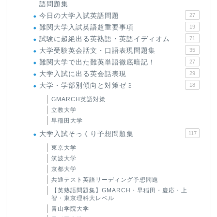
語問題集
今日の大学入試英語問題
27
難関大学入試英語超重要事項
19
試験に超絶出る英熟語・英語イディオム
71
大学受験英会話文・口語表現問題集
35
難関大学で出た難英単語徹底暗記！
27
大学入試に出る英会話表現
29
大学・学部別傾向と対策ゼミ
18
GMARCH英語対策
立教大学
早稲田大学
大学入試そっくり予想問題集
117
東京大学
筑波大学
京都大学
共通テスト英語リーディング予想問題
【英熟語問題集】GMARCH・早稲田・慶応・上
智・東京理科大レベル
青山学院大学