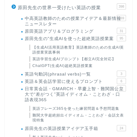
398
原田先生の世界一受けたい英語の授業
中高英語教師のための授業アイデア＆最新情報
169
ニュースレター
原田英語アプリ＆プログラミング
31
原田先生の"生成AIを使った超絶英語授業案
95
【生成AI活用英語教育】英語教師のための生成AI英
語授業実践事例
英語学習生成AIプロンプト【都立AI完全対応】
ChatGPT(生成AI)超絶英語授業案
英語句動詞(phrasal verbs)一覧
3
英語＆英会話学習に使えるプロンプト
6
日常英会話・GMARCH・早慶上智・難関国公立
22
大で“差がつく”英語イディオム・ことわざ・口
語表現365
英語フレーズ365を使った練習問題＆予想問題集
難関大学超絶頻出イディオム・ことわざ・会話文表
現特集
原田先生の英語授業アイデア玉手箱
24