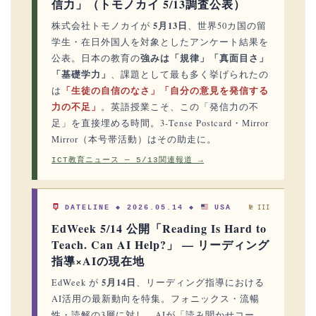
信力」（トモノカイ 5/13調査公表）
5月13日
株式会社トモノカイが
、世界50カ国の留
学生・在日外国人を対象としたアンケート結果を
強みは「規律」「真面目さ」
公表。日本の教育の
「基礎学力」
、課題として最も多く挙げられたの
「生徒の自信のなさ」「自分の意見を発信する
は
力の不足」
。英語授業こそ、この「発信力の不
足」を直接埋める時間。3-Tense Postcard・Mirror
Mirror（本号帯活動）はその助走に。
ICT教育ニュース — 5/13関連報道 →
DATELINE ◆ 2026.05.14 ◆
USA
№ III
EdWeek 5/14 公開「Reading Is Hard to
Teach. Can AI Help?」 — リーディング
指導×AIの現在地
5月14日
EdWeek が
、リーディング指導における
AI活用の最新動向を特集。フォニックス・流暢
性・読解の3層に対し、AIが「読み聞かせコー