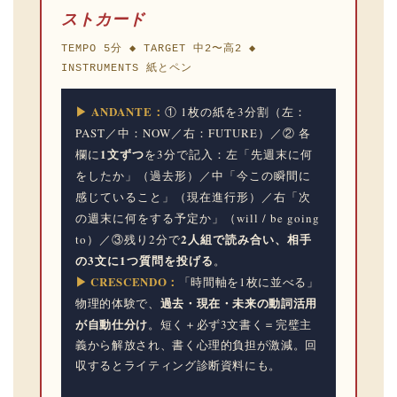
ストカード
TEMPO 5分 ◆ TARGET 中2〜高2 ◆
INSTRUMENTS 紙とペン
▶ ANDANTE：
① 1枚の紙を3分割（左：
PAST／中：NOW／右：FUTURE）／② 各
1文ずつ
欄に
を3分で記入：左「先週末に何
をしたか」（過去形）／中「今この瞬間に
感じていること」（現在進行形）／右「次
の週末に何をする予定か」（will / be going
2人組で読み合い、相手
to）／③残り2分で
の3文に1つ質問を投げる
。
▶ CRESCENDO：
「時間軸を1枚に並べる」
過去・現在・未来の動詞活用
物理的体験で、
が自動仕分け
。短く＋必ず3文書く＝完璧主
義から解放され、書く心理的負担が激減。回
収するとライティング診断資料にも。