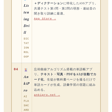
＋ディクテーション
に特化したiOSアプリ。
Lis
共通テスト第1問・第2問の弱形・連結音の
ten
聞き取り訓練に最適。
ing
App Store →
Dri
ll
DIC
TAT
ION
ROL
OOP
忘却曲線アルゴリズム搭載の単語帳アプ
04
リ。
テキスト・写真・PDFをAIが自動でカ
An
ード化
。生徒が教科書ページを撮るだけで
kiP
単語カードが生成。語彙学習の宿題に組み
ro
込める。
ankipro.net →
AI
FLA
SHC
ARD