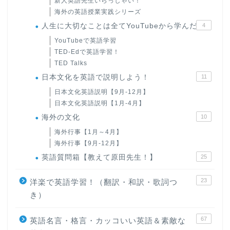
新人英語先生いらっしゃい！
海外の英語授業実践シリーズ
人生に大切なことは全てYouTubeから学んだ
4
YouTubeで英語学習
TED-Edで英語学習！
TED Talks
日本文化を英語で説明しよう！
11
日本文化英語説明【9月-12月】
日本文化英語説明【1月-4月】
海外の文化
10
海外行事【1月～4月】
海外行事【9月-12月】
英語質問箱【教えて原田先生！】
25
23
洋楽で英語学習！（翻訳・和訳・歌詞つ
き）
67
英語名言・格言・カッコいい英語＆素敵な