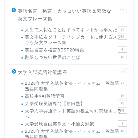
67
英語名言・格言・カッコいい英語＆素敵な
英文フレーズ集
人生で大切なことはすべてネットから学んだ
23
英文手紙＆グリーティングカードに使えるステ
19
キな英文フレーズ集
英語名言＆格言BEST20特集
6
翻訳しづらい世界のことば
18
661
大学入試英語対策講座
2026年大学入試英文法・イディオム・英単語・
11
熟語問題集
高校生×AI英語学習
16
大学受験英語専門【原田塾】
13
大学入学共通テスト英語お役立ち知恵袋＆コラ
45
ム
大学受験自由英作文・小論文対策
8
2025年大学入試英文法・イディオム・英単語・
18
熟語問題集