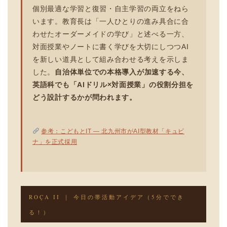
個別最適な学習と復習・自主学習の両立をねら
います。教育長は「一人ひとりの進み具合に合
わせたオーダーメイドの学び」と述べる一方、
対面授業やノートに書く学びを大切にしつつAI
を新しい道具として組み合わせる考えを示しま
した。
自治体単位での本格導入が加速する今、
英語科でも「AIドリル×対面授業」の役割分担を
どう設計するかが問われます。
参考：こどもとIT — 北九州市がAI型教材「キュビ
ナ」を正式採用
ROÇA II ｜ 今日の帯活動アイデア（5分ででき
る！）