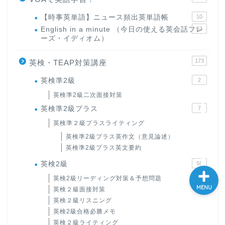
大学入試英語対策講座
【時事英単語】ニュース頻出英単語帳
10
English in a minute （今日の使える英会話フレ
63
ーズ・イディオム）
英語名言・格言・カッコい
い英語＆素敵な英文フレー
173
英検・TEAP対策講座
ズ集
英検準2級
2
過去記事
英検準2級二次面接対策
英検準2級プラス
7
CONTACT
英検準２級プラスライティング
英検準2級プラス英作文（意見論述）
英検準2級プラス英文要約
英検2級
58
英検2級リーディング対策＆予想問題
MENU
英検２級面接対策
英検２級リスニング
英検2級合格必勝メモ
英検２級ライティング