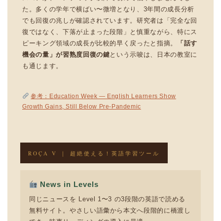
た。多くの学年で横ばい〜微増となり、3年間の成長分析
でも回復の兆しが確認されています。研究者は「完全な回
復ではなく、下落が止まった段階」と慎重ながら、特にス
ピーキング領域の成長が比較的早く戻ったと指摘。
「話す
機会の量」が習熟度回復の鍵
という示唆は、日本の教室に
も通じます。
参考：Education Week — English Learners Show
Growth Gains, Still Below Pre-Pandemic
ROÇA V ｜ 超絶使える！英語学習ツール
News in Levels
同じニュースを Level 1〜3 の3段階の英語で読める
無料サイト。やさしい語彙から本文へ段階的に橋渡し