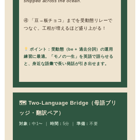
shipped across the ocean.”
④ 「豆→板チョコ」までを受動態リレーで
つなぐ。工程が増えるほど盛り上がる！
ポイント：受動態（be + 過去分詞）の運用
練習に最適。「モノの一生」を英語で語らせる
と、身近な語彙で長い発話が引き出せます。
🗺 Two-Language Bridge（母語ブリ
ッジ・翻訳ペア）
対象：
中1〜 ｜
時間：
5分 ｜
準備：
不要