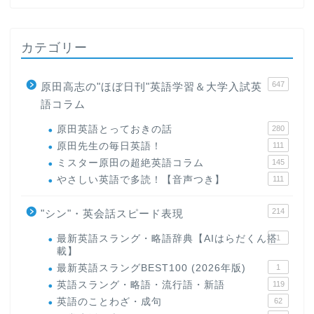
カテゴリー
647
原田高志の"ほぼ日刊"英語学習＆大学入試英
語コラム
原田英語とっておきの話
280
原田先生の毎日英語！
111
ミスター原田の超絶英語コラム
145
やさしい英語で多読！【音声つき】
111
214
"シン"・英会話スピード表現
最新英語スラング・略語辞典【AIはらだくん搭
1
載】
最新英語スラングBEST100 (2026年版)
1
英語スラング・略語・流行語・新語
119
英語のことわざ・成句
62