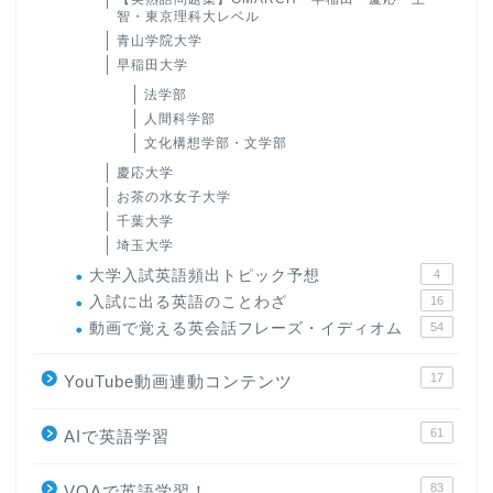
智・東京理科大レベル
青山学院大学
早稲田大学
法学部
人間科学部
文化構想学部・文学部
慶応大学
お茶の水女子大学
千葉大学
埼玉大学
大学入試英語頻出トピック予想
4
ホーム
入試に出る英語のことわざ
16
動画で覚える英会話フレーズ・イディオム
54
原田高志の”ほぼ日刊”英語
学習＆大学入試英語コラム
17
YouTube動画連動コンテンツ
61
AIで英語学習
“シン”・英会話スピード表
現
83
VOAで英語学習！