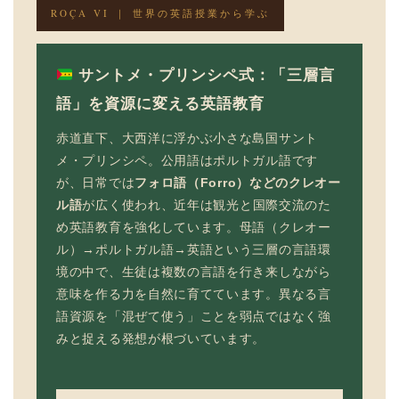
ROÇA VI ｜ 世界の英語授業から学ぶ
サントメ・プリンシペ式：「三層言
語」を資源に変える英語教育
赤道直下、大西洋に浮かぶ小さな島国サント
メ・プリンシペ。公用語はポルトガル語です
が、日常では
フォロ語（Forro）などのクレオー
ル語
が広く使われ、近年は観光と国際交流のた
め英語教育を強化しています。母語（クレオー
ル）→ポルトガル語→英語という三層の言語環
境の中で、生徒は複数の言語を行き来しながら
意味を作る力を自然に育てています。異なる言
語資源を「混ぜて使う」ことを弱点ではなく強
みと捉える発想が根づいています。