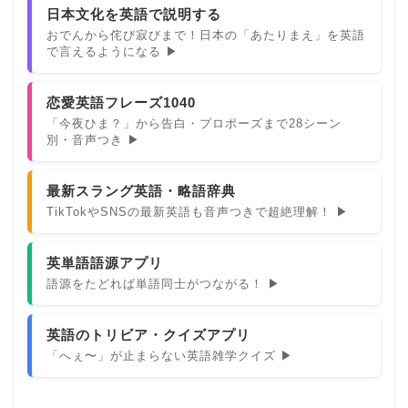
日本文化を英語で説明する
おでんから侘び寂びまで！日本の「あたりまえ」を英語
で言えるようになる ▶
恋愛英語フレーズ1040
「今夜ひま？」から告白・プロポーズまで28シーン
別・音声つき ▶
最新スラング英語・略語辞典
TikTokやSNSの最新英語も音声つきで超絶理解！ ▶
英単語語源アプリ
語源をたどれば単語同士がつながる！ ▶
英語のトリビア・クイズアプリ
「へぇ〜」が止まらない英語雑学クイズ ▶