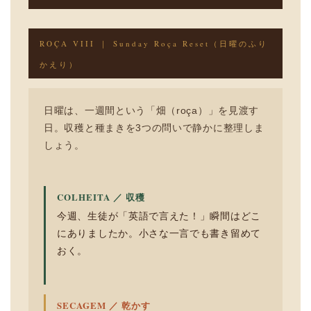
ROÇA VIII ｜ Sunday Roça Reset（日曜のふり
かえり）
日曜は、一週間という「畑（roça）」を見渡す
日。収穫と種まきを3つの問いで静かに整理しま
しょう。
COLHEITA ／ 収穫
今週、生徒が「英語で言えた！」瞬間はどこ
にありましたか。小さな一言でも書き留めて
おく。
SECAGEM ／ 乾かす