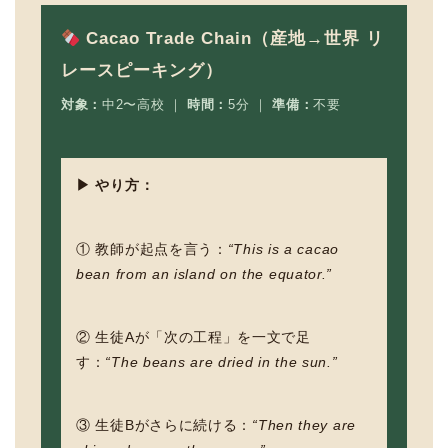
Cacao Trade Chain（産地→世界 リ
レースピーキング）
対象：
中2〜高校 ｜
時間：
5分 ｜
準備：
不要
▶ やり方：
① 教師が起点を言う：
“This is a cacao
bean from an island on the equator.”
② 生徒Aが「次の工程」を一文で足
す：
“The beans are dried in the sun.”
③ 生徒Bがさらに続ける：
“Then they are