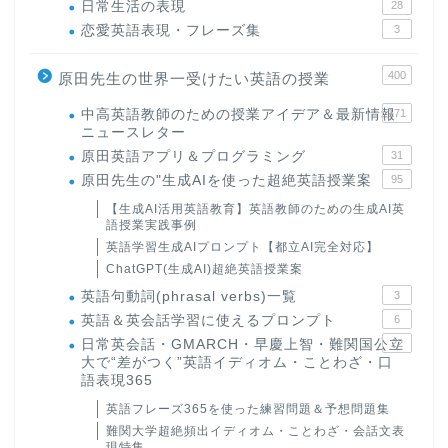
日常生活の表現
28
恋愛英語表現・フレーズ集
3
400
原田先生の世界一受けたい英語の授業
中高英語教師のための授業アイデア＆最新情報
171
ニュースレター
原田英語アプリ＆プログラミング
31
原田先生の"生成AIを使った超絶英語授業案
95
【生成AI活用英語教育】英語教師のための生成AI英
語授業実践事例
英語学習生成AIプロンプト【都立AI完全対応】
ChatGPT(生成AI)超絶英語授業案
英語句動詞(phrasal verbs)一覧
3
英語＆英会話学習に使えるプロンプト
6
日常英会話・GMARCH・早慶上智・難関国公立
22
大で“差がつく”英語イディオム・ことわざ・口
語表現365
英語フレーズ365を使った練習問題＆予想問題集
難関大学超絶頻出イディオム・ことわざ・会話文表
現特集