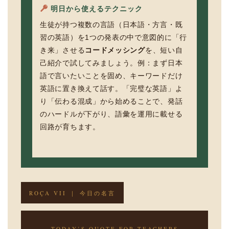
明日から使えるテクニック
生徒が持つ複数の言語（日本語・方言・既
習の英語）を1つの発表の中で意図的に「行
き来」させる
コードメッシング
を、短い自
己紹介で試してみましょう。例：まず日本
語で言いたいことを固め、キーワードだけ
英語に置き換えて話す。「完璧な英語」よ
り「伝わる混成」から始めることで、発話
のハードルが下がり、語彙を運用に載せる
回路が育ちます。
ROÇA VII ｜ 今日の名言
TODAY’S QUOTE FOR TEACHERS