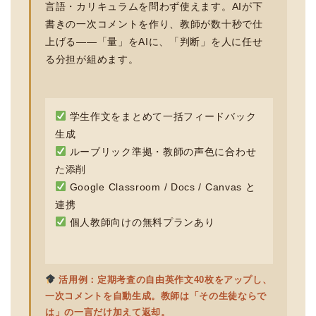
言語・カリキュラムを問わず使えます。AIが下
書きの一次コメントを作り、教師が数十秒で仕
上げる——「量」をAIに、「判断」を人に任せ
る分担が組めます。
学生作文をまとめて一括フィードバック
生成
ルーブリック準拠・教師の声色に合わせ
た添削
Google Classroom / Docs / Canvas と
連携
個人教師向けの無料プランあり
活用例：定期考査の自由英作文40枚をアップし、
一次コメントを自動生成。教師は「その生徒ならで
は」の一言だけ加えて返却。