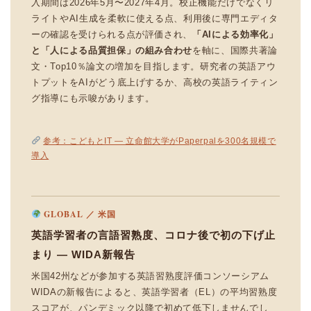
入期間は2026年5月〜2027年4月。校正機能だけでなくリ
ライトやAI生成を柔軟に使える点、利用後に専門エディタ
ーの確認を受けられる点が評価され、
「AIによる効率化」
と「人による品質担保」の組み合わせ
を軸に、国際共著論
文・Top10％論文の増加を目指します。研究者の英語アウ
トプットをAIがどう底上げするか、高校の英語ライティン
グ指導にも示唆があります。
参考：こどもとIT — 立命館大学がPaperpalを300名規模で
導入
GLOBAL ／ 米国
英語学習者の言語習熟度、コロナ後で初の下げ止
まり — WIDA新報告
米国42州などが参加する英語習熟度評価コンソーシアム
WIDAの新報告によると、英語学習者（EL）の平均習熟度
スコアが、パンデミック以降で初めて低下しませんでし