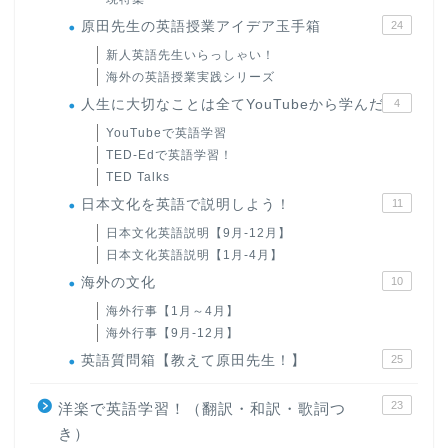
原田先生の英語授業アイデア玉手箱
24
新人英語先生いらっしゃい！
海外の英語授業実践シリーズ
人生に大切なことは全てYouTubeから学んだ
4
YouTubeで英語学習
TED-Edで英語学習！
TED Talks
日本文化を英語で説明しよう！
11
日本文化英語説明【9月-12月】
日本文化英語説明【1月-4月】
海外の文化
10
海外行事【1月～4月】
海外行事【9月-12月】
英語質問箱【教えて原田先生！】
25
23
洋楽で英語学習！（翻訳・和訳・歌詞つ
き）