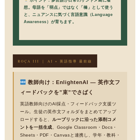
ポイント：多言語が日常のサントメ島に着
想。母語を「弱点」ではなく「橋」として使う
と、ニュアンスに気づく言語意識（Language
Awareness）が育ちます。
ROÇA III ｜ AI × 英語指導 最前線
教師向け：EnlightenAI — 英作文フ
ィードバックを”束”でさばく
英語教師向けのAI採点・フィードバック支援ツ
ール。生徒の英作文フォルダをまとめてアップ
ロードすると、
ルーブリックに沿った添削コメ
ントを一括生成
。Google Classroom・Docs・
Sheets・PDF・Canvasと連携し、学年・教科・