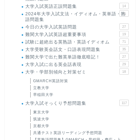
大学入試英語正誤問題集
14
2024年大学入試文法・イディオム・英単語・熟
15
語問題集
今日の大学入試英語問題
27
難関大学入試英語超重要事項
19
試験に超絶出る英熟語・英語イディオム
71
大学受験英会話文・口語表現問題集
35
難関大学で出た難英単語徹底暗記！
27
大学入試に出る英会話表現
29
大学・学部別傾向と対策ゼミ
18
GMARCH英語対策
立教大学
早稲田大学
大学入試そっくり予想問題集
117
東京大学
筑波大学
京都大学
共通テスト英語リーディング予想問題
【英熟語問題集】GMARCH・早稲田・慶応・上