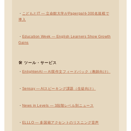
・
こどもとIT — 立命館大学がPaperpalを300名規模で
導入
・
Education Week — English Learners Show Growth
Gains
🛠 ツール・サービス
・
EnlightenAI — AI英作文フィードバック（教師向け）
・
Sensay — AIスピーキング課題（生徒向け）
・
News in Levels — 3段階レベル別ニュース
・
ELLLO — 多国籍アクセントのリスニング音声