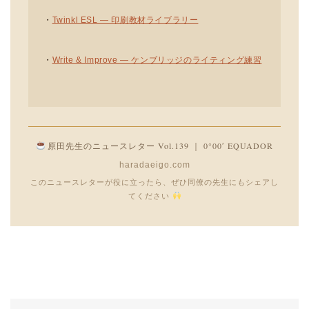
・
Twinkl ESL — 印刷教材ライブラリー
・
Write & Improve — ケンブリッジのライティング練習
原田先生のニュースレター Vol.139 ｜ 0°00′ EQUADOR
haradaeigo.com
このニュースレターが役に立ったら、ぜひ同僚の先生にもシェアし
てください