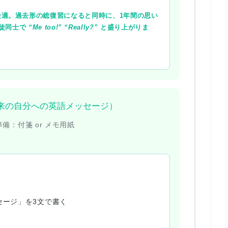
適。過去形の総復習になると同時に、1年間の思い
生徒同士で
“Me too!”
“Really?”
と盛り上がりま
ge”（未来の自分への英語メッセージ）
準備：
付箋 or メモ用紙
セージ」を3文で書く