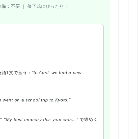
準備：
不要 ｜
修了式にぴったり！
英語1文で言う：
“In April, we had a new
 went on a school trip to Kyoto.”
に
“My best memory this year was…”
で締めく