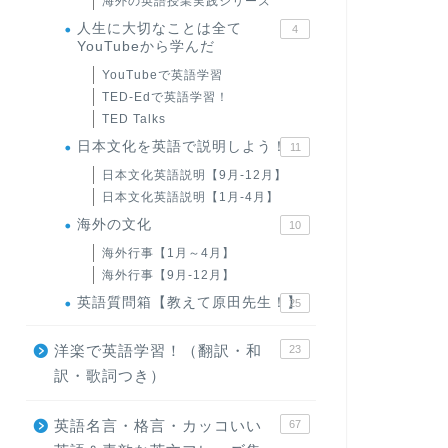
海外の英語授業実践シリーズ
人生に大切なことは全て
4
YouTubeから学んだ
YouTubeで英語学習
TED-Edで英語学習！
TED Talks
日本文化を英語で説明しよう！
11
日本文化英語説明【9月-12月】
日本文化英語説明【1月-4月】
海外の文化
10
海外行事【1月～4月】
海外行事【9月-12月】
英語質問箱【教えて原田先生！】
25
洋楽で英語学習！（翻訳・和
23
訳・歌詞つき）
英語名言・格言・カッコいい
67