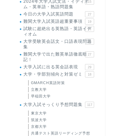
2024年大学入試文法・イディオ
15
ム・英単語・熟語問題集
今日の大学入試英語問題
27
難関大学入試英語超重要事項
19
試験に超絶出る英熟語・英語イデ
71
ィオム
大学受験英会話文・口語表現問題
35
集
難関大学で出た難英単語徹底暗
27
記！
大学入試に出る英会話表現
29
大学・学部別傾向と対策ゼミ
18
GMARCH英語対策
立教大学
早稲田大学
大学入試そっくり予想問題集
117
東京大学
筑波大学
京都大学
共通テスト英語リーディング予想