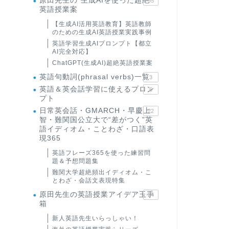
原田先生の"生成AIを使った超絶
95
英語授業案
【生成AI活用英語教育】英語教師
のための生成AI英語授業実践事例
英語学習生成AIプロンプト【都立
AI完全対応】
ChatGPT(生成AI)超絶英語授業案
英語句動詞(phrasal verbs)一覧
3
英語＆英会話学習に使えるプロン
6
プト
日常英会話・GMARCH・早慶上
22
智・難関国公立大で“差がつく”英
語イディオム・ことわざ・口語表
現365
英語フレーズ365を使った練習問
題＆予想問題集
難関大学超絶頻出イディオム・こ
とわざ・会話文表現特集
原田先生の英語授業アイデア玉手
24
箱
新人英語先生いらっしゃい！