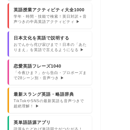
英語授業アクティビティ大全1000
学年・時間・技能で検索！英日対訳＋音
声つきの中高英語アクティビティ ▶
日本文化を英語で説明する
おでんから侘び寂びまで！日本の「あた
りまえ」を英語で言えるようになる ▶
恋愛英語フレーズ1040
「今夜ひま？」から告白・プロポーズま
で28シーン別・音声つき ▶
最新スラング英語・略語辞典
TikTokやSNSの最新英語も音声つきで
超絶理解！ ▶
英単語語源アプリ
語源をたどれば単語同士がつながる！