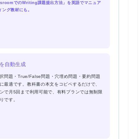
ssroomでのWriting課題提出方法」を英語でマニュア
ィング教材にも。
問題を自動生成
択問題・True/False問題・穴埋め問題・要約問題
に最適です。教科書の本文をコピペするだけで、
ンで月5回まで利用可能
で、有料プランでは無制限
りです。