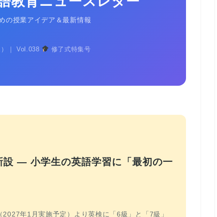
語教育ニュースレター
めの授業アイデア＆最新情報
）｜ Vol.038
修了式特集号
に新設 — 小学生の英語学習に「最初の一
（2027年1月実施予定）より英検に「6級」と「7級」