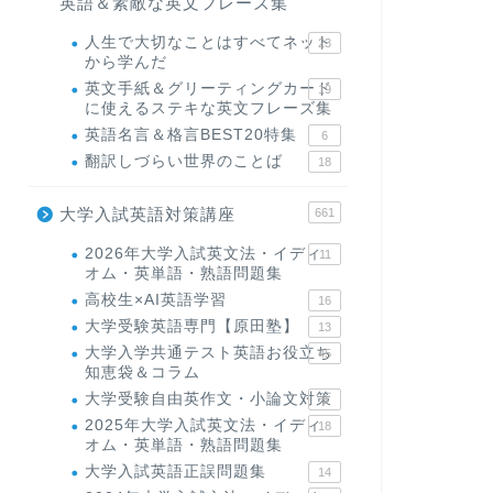
英語＆素敵な英文フレーズ集
人生で大切なことはすべてネット
23
から学んだ
英文手紙＆グリーティングカード
19
に使えるステキな英文フレーズ集
英語名言＆格言BEST20特集
6
翻訳しづらい世界のことば
18
大学入試英語対策講座
661
2026年大学入試英文法・イディ
11
オム・英単語・熟語問題集
高校生×AI英語学習
16
大学受験英語専門【原田塾】
13
大学入学共通テスト英語お役立ち
45
知恵袋＆コラム
大学受験自由英作文・小論文対策
8
2025年大学入試英文法・イディ
18
オム・英単語・熟語問題集
大学入試英語正誤問題集
14