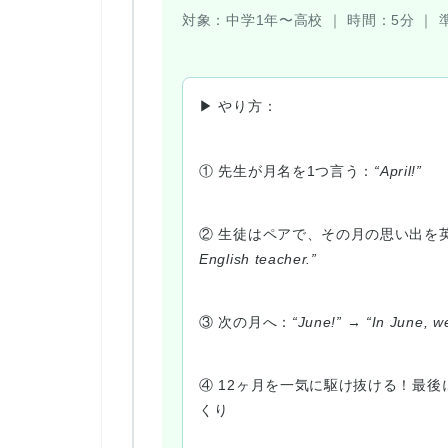
対象：
中学1年〜高校 ｜
時間：
5分 ｜
▶ やり方：
① 先生が月名を1つ言う：
“April!”
② 生徒はペアで、その月の思い出を
English teacher.”
③ 次の月へ：
“June!” → “In June, we
④ 12ヶ月を一気に駆け抜ける！最後
くり