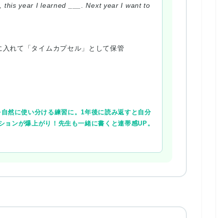
 this year I learned ___. Next year I want to
に入れて「タイムカプセル」として保管
自然に使い分ける練習に。1年後に読み返すと自分
ションが爆上がり！先生も一緒に書くと連帯感UP。