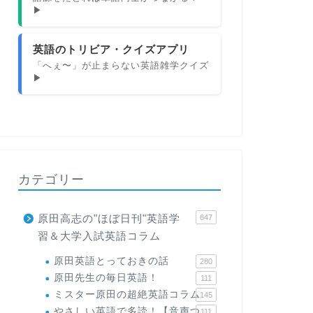
▶
英語のトリビア・クイズアプリ
「へぇ〜」が止まらない英語雑学クイズ
▶
カテゴリー
原田高志の"ほぼ日刊"英語学
647
習＆大学入試英語コラム
原田英語とっておきの話
280
原田先生の毎日英語！
111
ミスター原田の超絶英語コラム
145
やさしい英語で多読！【音声つ
111