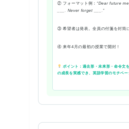
② フォーマット例：
“Dear future me,
___. Never forget ___.”
③ 希望者は発表。全員の付箋を封筒
④ 来年4月の最初の授業で開封！
ポイント：過去形・未来形・命令文を
の成長を実感でき、英語学習のモチベー