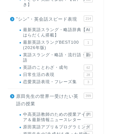
き】
"シン"・英会話スピード表現
214
最新英語スラング・略語辞典【AI
1
はらだくん搭載】
最新英語スラングBEST100
1
(2026年版)
英語スラング・略語・流行語・新
119
語
英語のことわざ・成句
62
日常生活の表現
28
恋愛英語表現・フレーズ集
3
原田先生の世界一受けたい英
399
語の授業
中高英語教師のための授業アイデ
170
ア＆最新情報ニュースレター
原田英語アプリ＆プログラミング
31