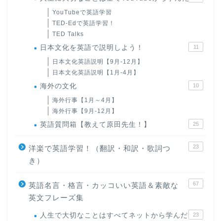
YouTubeで英語学習
TED-Edで英語学習！
TED Talks
日本文化を英語で説明しよう！
11
日本文化英語説明【9月-12月】
日本文化英語説明【1月-4月】
海外の文化
10
海外行事【1月～4月】
海外行事【9月-12月】
英語質問箱【教えて原田先生！】
25
23
洋楽で英語学習！（翻訳・和訳・歌詞つ
き）
67
英語名言・格言・カッコいい英語＆素敵な
英文フレーズ集
人生で大切なことはすべてネットから学んだ
23