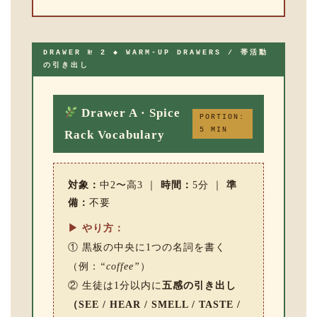
DRAWER № 2 ◆ WARM-UP DRAWERS / 帯活動
の引き出し
Drawer A · Spice
PORTION:
5 MIN
Rack Vocabulary
対象：
中2〜高3 ｜
時間：
5分 ｜
準
備：
不要
▶ やり方：
① 黒板の中央に1つの名詞を書く
（例：
“coffee”
）
② 生徒は1分以内に
五感の引き出し
（SEE / HEAR / SMELL / TASTE /