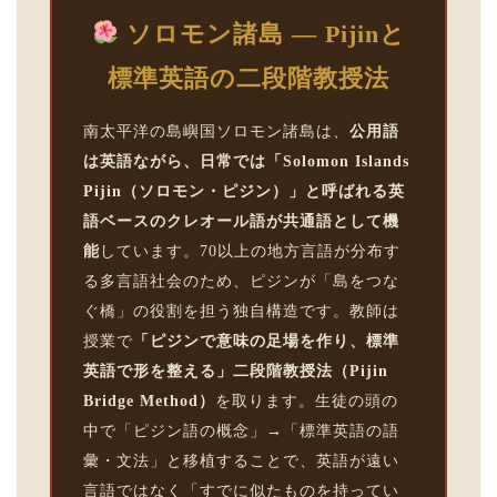
ソロモン諸島 — Pijinと
標準英語の二段階教授法
南太平洋の島嶼国ソロモン諸島は、
公用語
は英語ながら、日常では「Solomon Islands
Pijin（ソロモン・ピジン）」と呼ばれる英
語ベースのクレオール語が共通語として機
能
しています。70以上の地方言語が分布す
る多言語社会のため、ピジンが「島をつな
ぐ橋」の役割を担う独自構造です。教師は
授業で
「ピジンで意味の足場を作り、標準
英語で形を整える」二段階教授法（Pijin
Bridge Method）
を取ります。生徒の頭の
中で「ピジン語の概念」→「標準英語の語
彙・文法」と移植することで、英語が遠い
言語ではなく「すでに似たものを持ってい