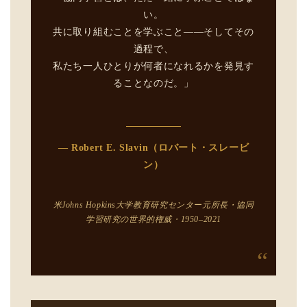
い。
共に取り組むことを学ぶこと——そしてその
過程で、
私たち一人ひとりが何者になれるかを発見す
ることなのだ。」
— Robert E. Slavin（ロバート・スレービ
ン）
米Johns Hopkins大学教育研究センター元所長・協同
学習研究の世界的権威・1950–2021
“