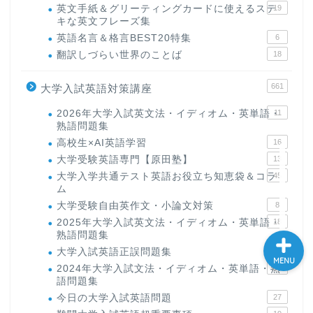
英文手紙＆グリーティングカードに使えるステ
19
キな英文フレーズ集
英語名言＆格言BEST20特集
6
翻訳しづらい世界のことば
18
661
大学入試英語対策講座
2026年大学入試英文法・イディオム・英単語・
11
熟語問題集
高校生×AI英語学習
16
大学受験英語専門【原田塾】
13
大学入学共通テスト英語お役立ち知恵袋＆コラ
45
ム
大学受験自由英作文・小論文対策
8
2025年大学入試英文法・イディオム・英単語・
18
熟語問題集
大学入試英語正誤問題集
14
MENU
2024年大学入試文法・イディオム・英単語・熟
15
語問題集
今日の大学入試英語問題
27