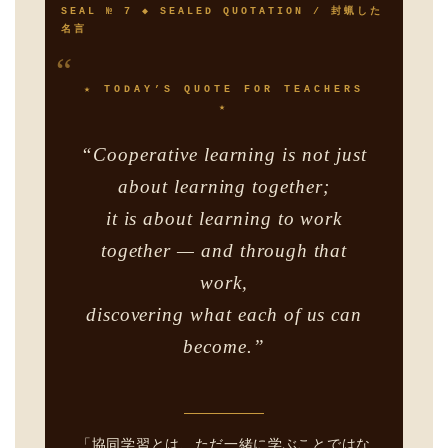
SEAL № 7 ◆ SEALED QUOTATION / 封蝋した
名言
“
★ TODAY’S QUOTE FOR TEACHERS
★
“Cooperative learning is not just
about learning together;
it is about learning to work
together — and through that
work,
discovering what each of us can
become.”
「協同学習とは、ただ一緒に学ぶことではな