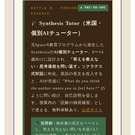
◆ ONE-ON-ONE
BOTTLE B · PERSONAL-TUTOR
ESSENCE
Synthesis Tutor（米国・
個別AIチューター）
元SpaceX教育プログラムから派生した
Synthesisの
AI個別チューター
。8〜14
歳向けに設計され、
「答えを教えな
い・思考過程を問い返す」ソクラテス
式対話
に特化。英語の長文を投入する
と、AIが生徒に
“What do you think
the author wants you to feel here?”
の
ように問い続け、自己説明を促しま
す。授業内の「読解の独習補習」とし
て使える、無料体験あり。
公式サイト
活用例：
教科書の長文をペースト
し、答えを与えない問いを生徒1人1