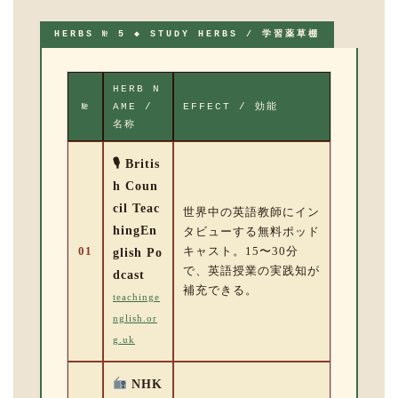
HERBS № 5 ◆ STUDY HERBS / 学習薬草棚
HERB N
№
AME /
EFFECT / 効能
名称
🎙 Britis
h Coun
cil Teac
世界中の英語教師にイン
hingEn
タビューする無料ポッド
01
キャスト。15〜30分
glish Po
で、英語授業の実践知が
dcast
補充できる。
teachinge
nglish.or
g.uk
NHK