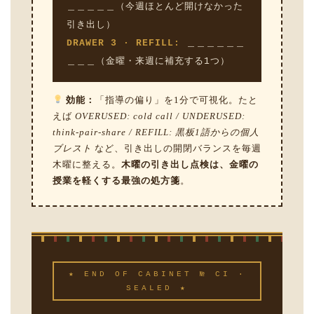
＿＿＿＿＿（今週ほとんど開けなかった
引き出し）
DRAWER 3 · REFILL:
＿＿＿＿＿＿
＿＿＿（金曜・来週に補充する1つ）
効能：
「指導の偏り」を1分で可視化。たと
えば
OVERUSED: cold call / UNDERUSED:
think-pair-share / REFILL: 黒板1語からの個人
ブレスト
など、引き出しの開閉バランスを毎週
木曜に整える。
木曜の引き出し点検は、金曜の
授業を軽くする最強の処方箋
。
★ END OF CABINET № CI ·
SEALED ★