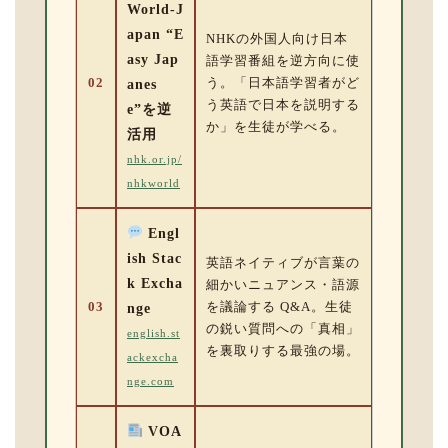
World-J
apan “E
NHKの外国人向け日本
asy Jap
語学習番組を逆方向に使
02
う。「日本語学習者がど
anes
う英語で日本を説明する
e”を逆
か」を生徒が学べる。
活用
nhk.or.jp/
nhkworld
Engl
ish Stac
英語ネイティブが言葉の
k Excha
細かいニュアンス・語源
03
を議論する Q&A。生徒
nge
の鋭い質問への「真相」
english.st
を裏取りする最強の場。
ackexcha
nge.com
VOA