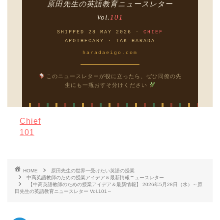
原田先生の英語教育ニュースレター
Vol.
101
SHIPPED 28 MAY 2026 ·
CHIEF
APOTHECARY · TAK HARADA
haradaeigo.com
このニュースレターが役に立ったら、ぜひ同僚の先
生にも一瓶おすそ分けください
Chief
101
HOME
原田先生の世界一受けたい英語の授業
中高英語教師のための授業アイデア＆最新情報ニュースレター
【中高英語教師のための授業アイデア＆最新情報】 2026年5月28日（水）～原
田先生の英語教育ニュースレター Vol.101～