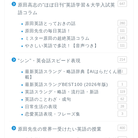
647
原田高志の"ほぼ日刊"英語学習＆大学入試英
語コラム
原田英語とっておきの話
280
原田先生の毎日英語！
111
ミスター原田の超絶英語コラム
145
やさしい英語で多読！【音声つき】
111
214
"シン"・英会話スピード表現
最新英語スラング・略語辞典【AIはらだくん搭
1
載】
最新英語スラングBEST100 (2026年版)
1
英語スラング・略語・流行語・新語
119
英語のことわざ・成句
62
日常生活の表現
28
恋愛英語表現・フレーズ集
3
400
原田先生の世界一受けたい英語の授業