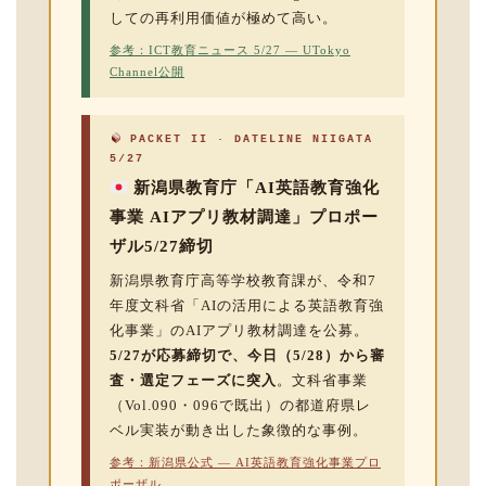
しての再利用価値が極めて高い。
参考：ICT教育ニュース 5/27 — UTokyo
Channel公開
PACKET II · DATELINE NIIGATA
5/27
新潟県教育庁「AI英語教育強化
事業 AIアプリ教材調達」プロポー
ザル5/27締切
新潟県教育庁高等学校教育課が、令和7
年度文科省「AIの活用による英語教育強
化事業」のAIアプリ教材調達を公募。
5/27が応募締切で、今日（5/28）から審
査・選定フェーズに突入
。文科省事業
（Vol.090・096で既出）の都道府県レ
ベル実装が動き出した象徴的な事例。
参考：新潟県公式 — AI英語教育強化事業プロ
ポーザル