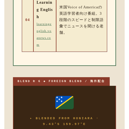
Learnin
米国Voice of Americaの
g Englis
英語学習者向け番組。3
h
04
段階のスピードと制限語
learninge
彙でニュースを聞ける老
nglish.vo
舗。
anews.co
m
BLEND № 6 ◆ FOREIGN BLEND / 海外配合
▸ BLENDED FROM HONIARA ·
9.43°S 159.97°E