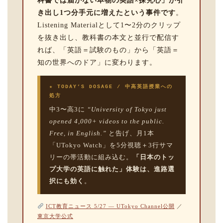
科書では届かない本物の英語×探究心」が引
き出し1つ分手元に増えたという事件です
。
Listening Materialとして1〜2分のクリップ
を抜き出し、教科書の本文と並行で配信す
れば、「英語＝試験のもの」から「英語＝
知の世界へのドア」に変わります。
★ TODAY’S DOSAGE / 中高英語授業への
処方
中3〜高3に
“University of Tokyo just
opened 4,000+ videos to the public.
Free, in English.”
と告げ、月1本
「UTokyo Watch」を5分視聴＋3行サマ
リーの帯活動に組み込む。
「日本のトッ
プ大学の英語に触れた」体験は、進路選
択にも効く
。
ICT教育ニュース 5/27 — UTokyo Channel公開
／
東京大学公式