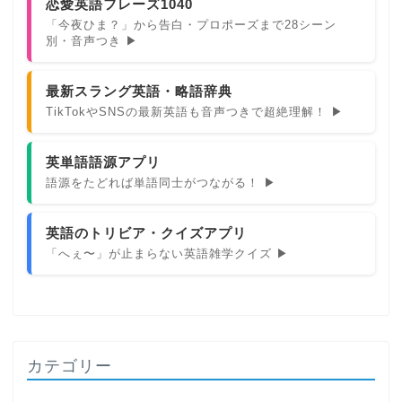
恋愛英語フレーズ1040
「今夜ひま？」から告白・プロポーズまで28シーン
別・音声つき ▶
最新スラング英語・略語辞典
TikTokやSNSの最新英語も音声つきで超絶理解！ ▶
英単語語源アプリ
語源をたどれば単語同士がつながる！ ▶
英語のトリビア・クイズアプリ
「へぇ〜」が止まらない英語雑学クイズ ▶
カテゴリー