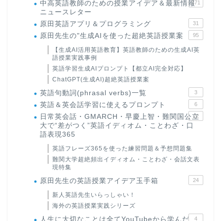
中高英語教師のための授業アイデア＆最新情報
171
ニュースレター
原田英語アプリ＆プログラミング
31
原田先生の"生成AIを使った超絶英語授業案
95
【生成AI活用英語教育】英語教師のための生成AI英
語授業実践事例
英語学習生成AIプロンプト【都立AI完全対応】
ChatGPT(生成AI)超絶英語授業案
英語句動詞(phrasal verbs)一覧
3
英語＆英会話学習に使えるプロンプト
6
日常英会話・GMARCH・早慶上智・難関国公立
22
大で“差がつく”英語イディオム・ことわざ・口
語表現365
英語フレーズ365を使った練習問題＆予想問題集
難関大学超絶頻出イディオム・ことわざ・会話文表
現特集
原田先生の英語授業アイデア玉手箱
24
新人英語先生いらっしゃい！
海外の英語授業実践シリーズ
人生に大切なことは全てYouTubeから学んだ
4