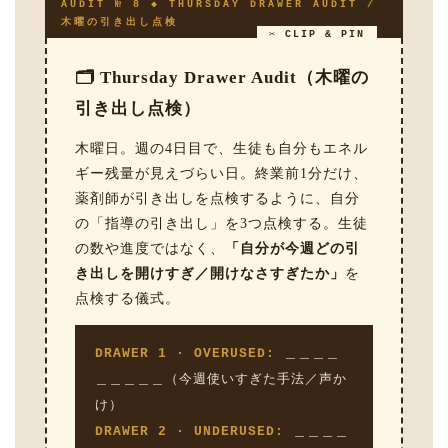
AUDIT № 8 ◆ THURSDAY DRAWER AUDIT /
木曜の引き出し点検
✂ CLIP & PIN
🗂 Thursday Drawer Audit（木曜の
引き出し点検）
木曜日。週の4日目で、生徒も自分もエネル
ギー残量が見えづらい日。終業前1分だけ、
薬剤師が引き出しを点検するように、自分
の「指導の引き出し」を3つ点検する。生徒
の数や進度ではなく、
「自分が今週どの引
き出しを開けすぎ／開けなさすぎたか」
を
点検する儀式。
DRAWER 1 · OVERUSED:
＿＿＿＿
＿＿＿＿＿（今週使いすぎた手法／声か
け）
DRAWER 2 · UNDERUSED:
＿＿＿＿