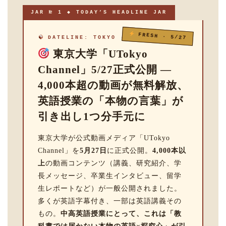
JAR № 1 ◆ TODAY’S HEADLINE JAR
FRESH · 5/27
DATELINE: TOKYO · 2026.05.27
東京大学「UTokyo
Channel」5/27正式公開 —
4,000本超の動画が無料解放、
英語授業の「本物の言葉」が
引き出し1つ分手元に
東京大学が公式動画メディア「UTokyo
Channel」を
5月27日
に正式公開。
4,000本以
上
の動画コンテンツ（講義、研究紹介、学
長メッセージ、卒業生インタビュー、留学
生レポートなど）が一般公開されました。
多くが英語字幕付き、一部は英語講義その
もの。
中高英語授業にとって、これは「教