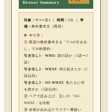
5 MIN
Drawer Summary
対象：
中3〜高3 ｜
時間：
5分 ｜
準
備：
教科書本文（既習）
▶ やり方：
① 既習の教科書本文を「3つの引き出
し」で30秒要約：
引き出し1 · WHO:
誰の話か（1語〜3
語）
引き出し2 · WHAT:
何が起きたか（5
語以内）
引き出し3 · SO-WHAT:
私たちに何
を残すか（5語以内）
② ペアで読み上げ、互いの「SO-
WHAT」を比較
③ 余裕があればクラスで一番鋭い