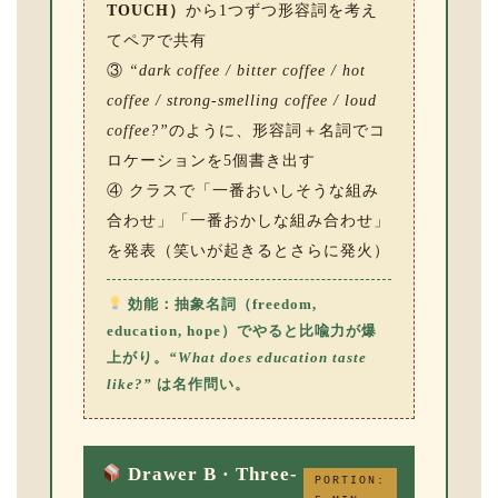
TOUCH）
から1つずつ形容詞を考え
てペアで共有
③
“dark coffee / bitter coffee / hot
coffee / strong-smelling coffee / loud
coffee?”
のように、形容詞＋名詞でコ
ロケーションを5個書き出す
④ クラスで「一番おいしそうな組み
合わせ」「一番おかしな組み合わせ」
を発表（笑いが起きるとさらに発火）
効能：抽象名詞（freedom,
education, hope）でやると比喩力が爆
上がり。
“What does education taste
like?”
は名作問い。
Drawer B · Three-
PORTION: