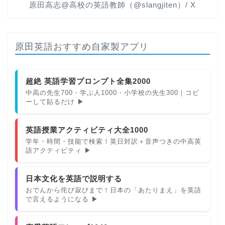
原田高志@高校の英語教師（@slangjiten）/ X
原田英語おすすめ自家製アプリ
超絶 英語学習プロンプト全集2000
中高の先生700・学ぶ人1000・小学校の先生300｜コピ
ーして貼るだけ ▶
英語授業アクティビティ大全1000
学年・時間・技能で検索！英日対訳＋音声つきの中高英
語アクティビティ ▶
日本文化を英語で説明する
おでんから侘び寂びまで！日本の「あたりまえ」を英語
で言えるようになる ▶