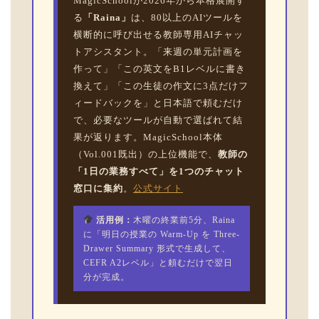
MagicSchoolが2026年から本格展開す
る
「Raina」
は、80以上のAIツールを
横断的に呼び出せる教師専用AIチャッ
トアシスタント。「来週の単元計画を
作って」「この英文をB1レベルに書き
換えて」「この生徒の作文に3点だけフ
ィードバックを」と日本語で頼むだけ
で、必要なツールが自動で選ばれて結
果が返ります。MagicSchool本体
（Vol.001既出）の上位機能で、
教師の
「1日の業務すべて」を1つのチャット
窓口に集約
。
公式サイト
活用例：
木曜の終業前5分、Raina
に「明日の授業の Warm-Up を Three-
Drawer Summary 形式で生成して、
CEFR A2レベル」と頼むだけで翌日
分が完成。