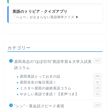
英語のトリビア・クイズアプリ
「へぇ〜」が止まらない英語雑学クイズ ▶
カテゴリー
647
原田高志の"ほぼ日刊"英語学習＆大学入試英
語コラム
原田英語とっておきの話
280
原田先生の毎日英語！
111
ミスター原田の超絶英語コラム
145
やさしい英語で多読！【音声つき】
111
214
"シン"・英会話スピード表現