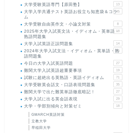
大学受験英語専門【原田塾】
13
大学入学共通テスト英語お役立ち知恵袋＆コラ
45
ム
大学受験自由英作文・小論文対策
8
2025年大学入試英文法・イディオム・英単語・
18
熟語問題集
大学入試英語正誤問題集
14
2024年大学入試文法・イディオム・英単語・熟
15
語問題集
今日の大学入試英語問題
27
難関大学入試英語超重要事項
19
試験に超絶出る英熟語・英語イディオム
71
ホーム
大学受験英会話文・口語表現問題集
35
難関大学で出た難英単語徹底暗記！
27
原田高志の”ほぼ日刊”英語
大学入試に出る英会話表現
29
学習＆大学入試英語コラム
大学・学部別傾向と対策ゼミ
18
GMARCH英語対策
“シン”・英会話スピード表
立教大学
現
早稲田大学