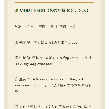
Cedar Rings（杉の年輪センテンス）
対象：
中1〜 ｜
時間：
5分 ｜
準備：
不要
① 先生が「芯」になる1語を出す：
dog
② 生徒Aが年輪を1周足す：
A dog runs.
→ 生徒
B：
A big dog runs fast.
③ 生徒C：
A big dog runs fast in the park
every morning.
…と、1人1要素ずつ木を太らせ
る
④ 文が「倒れた」（文法が崩れた）らその輪で