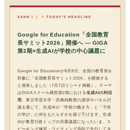
SAHN I ｜
TODAY’S HEADLINE
Google for Education「全国教育
長サミット2026」開催へ — GIGA
第2期×生成AIが学校の中心議題に
Google for Educationが8月8日、全国の教育長を
対象に「全国教育長サミット2026」を開催する
と発表しました（7月7日リシード掲載）。テーマ
はGIGAスクール構想第2期における
生成AIの利活
用
。東京学芸大学・高橋純教授の講演やパネル討
議を通じて、生成AIが「学校の働き方」と「子供
の学び」に何をもたらすかを掘り下げます。生成
AIが教育行政トップの共通議題になったいま、ス
ピーキング練習・ライティング添削で先行してき