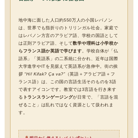
地中海に面した人口約550万人の小国レバノン
は、世界でも指折りのトリリンガル社会。家庭で
はレバノン方言のアラビア語、学校の国語として
は正則アラビア語、そして
数学や理科は小学校か
らフランス語か英語で学びます
。学校自体が「仏
語系」「英語系」の二系統に分かれ、近年は国際
大学進学やITを見据えて英語系が急伸中。街の挨
拶
“Hi! Kifak? Ça va?”
（英語＋アラビア語＋フ
ランス語）は、この国の言語生活そのものを3語
で表すアイコンです。教室では3言語を行き来す
る
トランスランゲージング
が日常で、「言語を混
ぜること」は乱れではなく資源として扱われま
す。