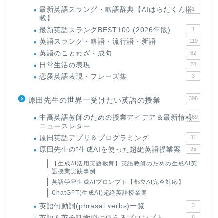
最新英語スラング・略語辞典【AIはらだくん搭
1
載】
最新英語スラングBEST100 (2026年版)
1
英語スラング・略語・流行語・新語
119
英語のことわざ・成句
62
日常生活の表現
28
恋愛英語表現・フレーズ集
3
398
原田先生の世界一受けたい英語の授業
中高英語教師のための授業アイデア＆最新情報
169
ニュースレター
原田英語アプリ＆プログラミング
31
原田先生の"生成AIを使った超絶英語授業案
95
【生成AI活用英語教育】英語教師のための生成AI英
語授業実践事例
英語学習生成AIプロンプト【都立AI完全対応】
ChatGPT(生成AI)超絶英語授業案
英語句動詞(phrasal verbs)一覧
3
英語＆英会話学習に使えるプロンプト
6