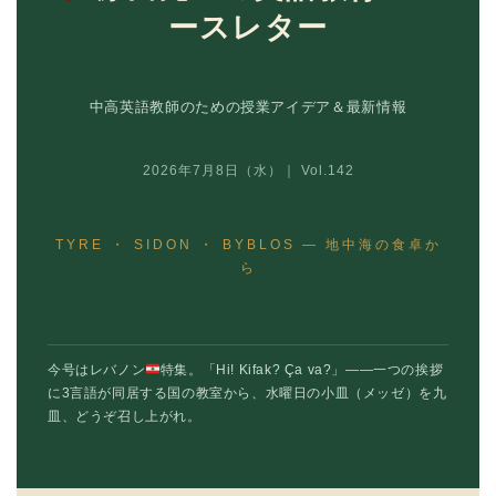
ースレター
中高英語教師のための授業アイデア＆最新情報
2026年7月8日（水）｜ Vol.142
TYRE ・ SIDON ・ BYBLOS — 地中海の食卓か
ら
今号はレバノン
特集。「Hi! Kifak? Ça va?」——一つの挨拶
に3言語が同居する国の教室から、水曜日の小皿（メッゼ）を九
皿、どうぞ召し上がれ。