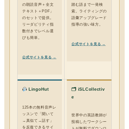
の朗読音声＋全文
踏む語まで一発検
テキスト＋PDF」
索。ライティングの
のセットで提供。
語彙アップグレード
リーダビリティ指
指導の強い味方。
数付きでレベル選
びも簡単。
公式サイトを見る →
公式サイトを見る →
LingoHut
🗂 iSLCollectiv
e
125本の無料音声レ
ッスンで「聞いて
世界中の英語教師が
→真似て→話す」
投稿したワークシー
を反復できるサイ
トが無料でダウンロ