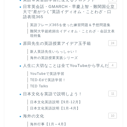
日常英会話・GMARCH・早慶上智・難関国公立
22
大で“差がつく”英語イディオム・ことわざ・口
語表現365
英語フレーズ365を使った練習問題＆予想問題集
難関大学超絶頻出イディオム・ことわざ・会話文表
現特集
原田先生の英語授業アイデア玉手箱
24
新人英語先生いらっしゃい！
海外の英語授業実践シリーズ
人生に大切なことは全てYouTubeから学んだ
4
YouTubeで英語学習
TED-Edで英語学習！
TED Talks
日本文化を英語で説明しよう！
11
日本文化英語説明【9月-12月】
日本文化英語説明【1月-4月】
海外の文化
10
海外行事【1月～4月】