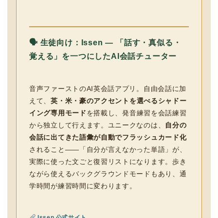
🗣 生徒向け：Issen — 「話す・真似る・
覚える」を一つにしたAI会話チューター
音声ファーストのAI英会話アプリ。自由会話に加
えて、
英・米・豪のアクセントを選べるシャドー
イング専用モード
を搭載し、発音練習を会話練習
から独立して行えます。ユニークなのは、
自分の
会話に出てきた語彙が自動でフラッシュカード化
されること——「自分が言えなかった単語」が、
実際に使った文ごと復習リストになります。歩き
ながら使えるバックグラウンドモードもあり、通
学時間が練習時間に変わります。
Issen 公式サイト →