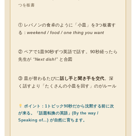
つを板書
① レバノンの食卓のように「小皿」を3つ板書す
る：
weekend / food / one thing you want
② ペアで1皿90秒ずつ英語で話す。90秒経ったら
先生が
“Next dish!”
と合図
③ 皿が替わるたびに
話し手と聞き手を交代
。深
く話すより「たくさんの小皿を回す」のがルール
ポイント：1トピック90秒だから沈黙する前に次
が来る。「話題転換の英語」(By the way /
Speaking of…) が自然に育ちます。