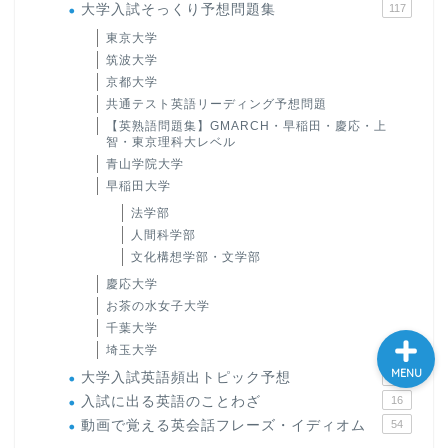
大学入試そっくり予想問題集
117
大学入試英語対策講座
東京大学
筑波大学
京都大学
英語名言・格言・カッコい
い英語＆素敵な英文フレー
共通テスト英語リーディング予想問題
ズ集
【英熟語問題集】GMARCH・早稲田・慶応・上
智・東京理科大レベル
青山学院大学
過去記事
早稲田大学
法学部
人間科学部
CONTACT
文化構想学部・文学部
慶応大学
お茶の水女子大学
千葉大学
埼玉大学
MENU
大学入試英語頻出トピック予想
4
入試に出る英語のことわざ
16
動画で覚える英会話フレーズ・イディオム
54