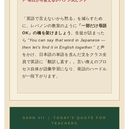
明日から使えるレバノン式ヒント
「英語で言えないから黙る」を減らすため
に、レバノンの教室のように
「一部だけ母語
OK」の橋を架けましょう
。生徒が詰まった
ら
“You can say that word in Japanese —
then let’s find it in English together.”
と声
をかけ、日本語の単語を含んだ文をクラス全
員で英語に「翻訳し直す」。言い換えのプロ
セス自体が語彙学習になり、発話のハードル
が一段下がります。
SAHN VII ｜ TODAY’S QUOTE FOR
TEACHERS