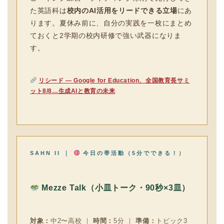
た英語科は
校内のAI活用をリードできる立場
にあ
ります。夏休み前に、自分の実践を一枚にまとめ
ておくと2学期の校内研修で強い武器になりま
す。
リシード — Google for Education、全国教育長サミ
ット8/8…生成AIと教育の未来
SAHN II ｜
今日の帯活動（5分でできる！）
Mezze Talk（小皿トーク・90秒×3皿）
対象：
中2〜高校 ｜
時間：
5分 ｜
準備：
トピック3