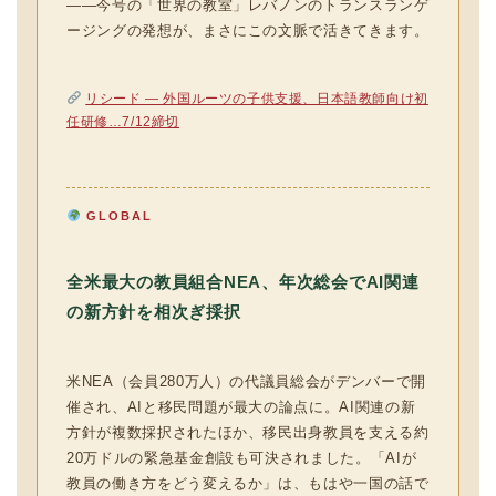
——今号の「世界の教室」レバノンのトランスランゲ
ージングの発想が、まさにこの文脈で活きてきます。
リシード — 外国ルーツの子供支援、日本語教師向け初
任研修…7/12締切
GLOBAL
全米最大の教員組合NEA、年次総会でAI関連
の新方針を相次ぎ採択
米NEA（会員280万人）の代議員総会がデンバーで開
催され、AIと移民問題が最大の論点に。AI関連の新
方針が複数採択されたほか、移民出身教員を支える約
20万ドルの緊急基金創設も可決されました。「AIが
教員の働き方をどう変えるか」は、もはや一国の話で