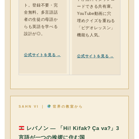
ト。登録不要・完
ードできる共有庫。
全無料。多言語話
YouTube動画に穴
者の生徒の母語か
埋めクイズを重ねる
らも英語を学べる
「ビデオレッスン」
設計が◎。
機能も人気。
公式サイトを見る →
公式サイトを見る →
SAHN VI ｜
世界の教室から
レバノン — 「Hi! Kifak? Ça va?」3
言語が一つの挨拶に住む国