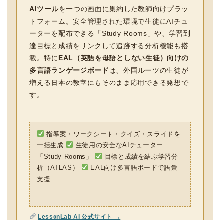
AIツール
を一つの画面に集約した教師向けプラッ
トフォーム。安全管理された環境で生徒にAIチュ
ーターを配布できる「Study Rooms」や、学習到
達目標と成績をリンクして追跡する分析機能も搭
載。特に
EAL（英語を母語としない生徒）向けの
多言語ランゲージボード
は、外国ルーツの生徒が
増える日本の教室にもそのまま応用できる発想で
す。
指導案・ワークシート・クイズ・スライドを
一括生成
生徒用の安全なAIチューター
「Study Rooms」
目標と成績を結ぶ学習分
析（ATLAS）
EAL向け多言語ボードで語彙
支援
LessonLab AI 公式サイト →