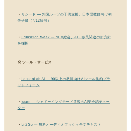
・
リシード — 外国ルーツの子供支援、日本語教師向け初
任研修（7/12締切）
・
Education Week — NEA総会、AI・移民関連の新方針
を採択
🛠 ツール・サービス
・
LessonLab AI — 90以上の教師向けAIツール集約プラ
ットフォーム
・
Issen — シャドーイングモード搭載のAI英会話チュー
ター
・
Lit2Go — 無料オーディオブック＋全文テキスト