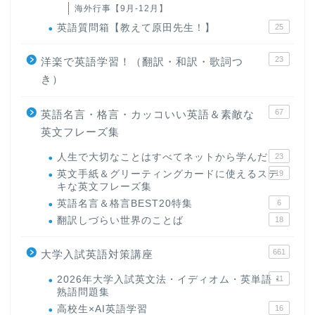
海外行事【9月-12月】
英語質問箱【教えて原田先生！】
25
23
洋楽で英語学習！（翻訳・和訳・歌詞つ
き）
67
英語名言・格言・カッコいい英語＆素敵な
英文フレーズ集
人生で大切なことはすべてネットから学んだ
23
英文手紙＆グリーティングカードに使えるステ
19
キな英文フレーズ集
英語名言＆格言BEST20特集
6
翻訳しづらい世界のことば
18
661
大学入試英語対策講座
2026年大学入試英文法・イディオム・英単語・
11
熟語問題集
高校生×AI英語学習
16