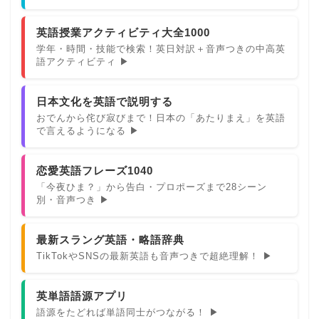
英語授業アクティビティ大全1000
学年・時間・技能で検索！英日対訳＋音声つきの中高英
語アクティビティ ▶
日本文化を英語で説明する
おでんから侘び寂びまで！日本の「あたりまえ」を英語
で言えるようになる ▶
恋愛英語フレーズ1040
「今夜ひま？」から告白・プロポーズまで28シーン
別・音声つき ▶
最新スラング英語・略語辞典
TikTokやSNSの最新英語も音声つきで超絶理解！ ▶
英単語語源アプリ
語源をたどれば単語同士がつながる！ ▶