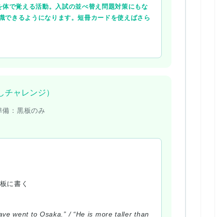
を体で覚える活動。入試の並べ替え問題対策にもな
識できるようになります。短冊カードを使えばさら
違い探しチャレンジ）
準備：
黒板のみ
黒板に書く
 have went to Osaka.” / “He is more taller than