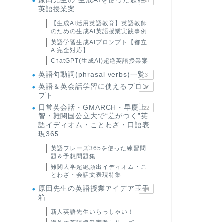
原田先生の"生成AIを使った超絶
95
英語授業案
【生成AI活用英語教育】英語教師
のための生成AI英語授業実践事例
英語学習生成AIプロンプト【都立
AI完全対応】
ChatGPT(生成AI)超絶英語授業案
英語句動詞(phrasal verbs)一覧
3
英語＆英会話学習に使えるプロン
6
プト
日常英会話・GMARCH・早慶上
22
智・難関国公立大で“差がつく”英
語イディオム・ことわざ・口語表
現365
英語フレーズ365を使った練習問
題＆予想問題集
難関大学超絶頻出イディオム・こ
とわざ・会話文表現特集
原田先生の英語授業アイデア玉手
24
箱
新人英語先生いらっしゃい！