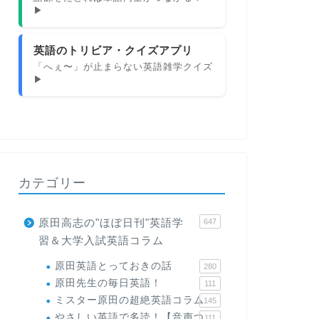
▶
英語のトリビア・クイズアプリ
「へぇ〜」が止まらない英語雑学クイズ
▶
カテゴリー
原田高志の"ほぼ日刊"英語学
647
習＆大学入試英語コラム
原田英語とっておきの話
280
原田先生の毎日英語！
111
ミスター原田の超絶英語コラム
145
やさしい英語で多読！【音声つ
111