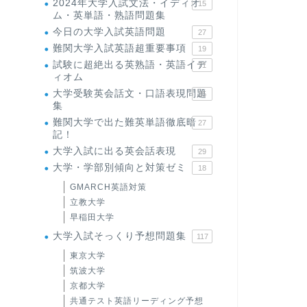
2024年大学入試文法・イディオ
15
ム・英単語・熟語問題集
今日の大学入試英語問題
27
難関大学入試英語超重要事項
19
試験に超絶出る英熟語・英語イデ
71
ィオム
大学受験英会話文・口語表現問題
35
集
難関大学で出た難英単語徹底暗
27
記！
大学入試に出る英会話表現
29
大学・学部別傾向と対策ゼミ
18
GMARCH英語対策
立教大学
早稲田大学
大学入試そっくり予想問題集
117
東京大学
筑波大学
京都大学
共通テスト英語リーディング予想