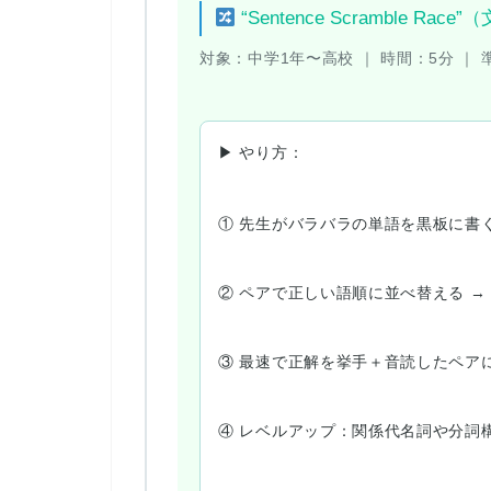
“Sentence Scramble R
対象：
中学1年〜高校 ｜
時間：
5分 ｜
▶ やり方：
① 先生がバラバラの単語を黒板に書
② ペアで正しい語順に並べ替える 
③ 最速で正解を挙手＋音読したペア
④ レベルアップ：関係代名詞や分詞