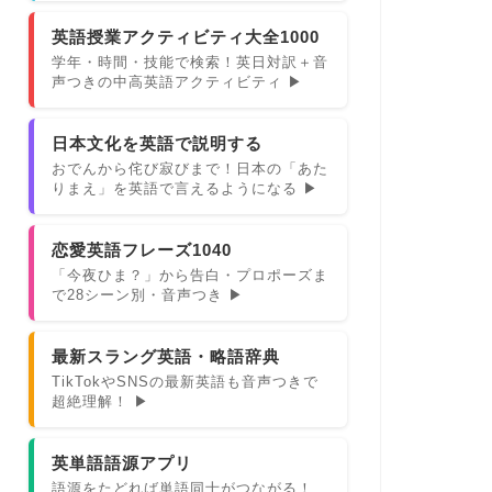
英語授業アクティビティ大全1000
学年・時間・技能で検索！英日対訳＋音
声つきの中高英語アクティビティ ▶
日本文化を英語で説明する
おでんから侘び寂びまで！日本の「あた
りまえ」を英語で言えるようになる ▶
恋愛英語フレーズ1040
「今夜ひま？」から告白・プロポーズま
で28シーン別・音声つき ▶
最新スラング英語・略語辞典
TikTokやSNSの最新英語も音声つきで
超絶理解！ ▶
英単語語源アプリ
語源をたどれば単語同士がつながる！