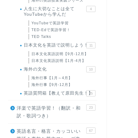
海外の英語授業実践シリーズ
人生に大切なことは全て
4
YouTubeから学んだ
YouTubeで英語学習
TED-Edで英語学習！
TED Talks
日本文化を英語で説明しよう！
11
日本文化英語説明【9月-12月】
日本文化英語説明【1月-4月】
海外の文化
10
海外行事【1月～4月】
海外行事【9月-12月】
英語質問箱【教えて原田先生！】
25
洋楽で英語学習！（翻訳・和
23
訳・歌詞つき）
英語名言・格言・カッコいい
67