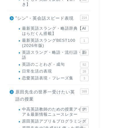
き】
"シン"・英会話スピード表現
214
最新英語スラング・略語辞典【AI
1
はらだくん搭載】
最新英語スラングBEST100
1
(2026年版)
英語スラング・略語・流行語・新
119
語
英語のことわざ・成句
62
日常生活の表現
28
恋愛英語表現・フレーズ集
3
原田先生の世界一受けたい英
399
語の授業
中高英語教師のための授業アイデ
170
ア＆最新情報ニュースレター
原田英語アプリ＆プログラミング
31