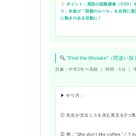
ポイント：英語の語順感覚（SVO）
り、生徒が「語順のルール」を自然に意
に動きのある活動に！
“Find the Mistake”（間
対象：
中学2年〜高校 ｜
時間：
5分 ｜
▶ やり方：
① 先生が文法ミスを含む英文を3つ
② 例：
“She don’t like coffee.” / “I