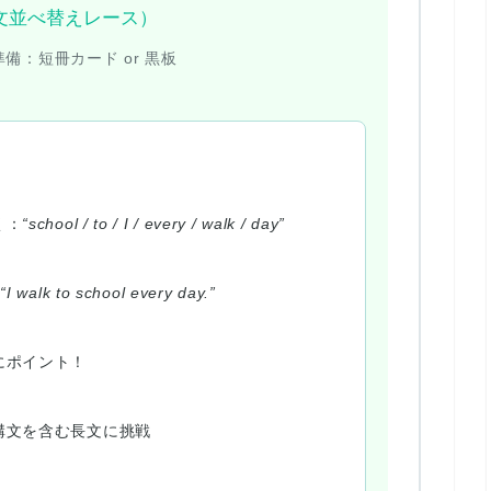
ace”（文並べ替えレース）
準備：
短冊カード or 黒板
く：
“school / to / I / every / walk / day”
→
“I walk to school every day.”
にポイント！
構文を含む長文に挑戦