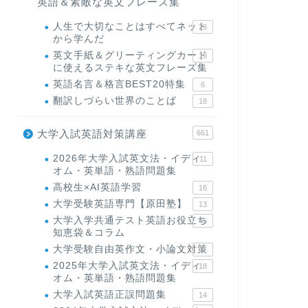
英語＆素敵な英文フレーズ集
人生で大切なことはすべてネット
23
から学んだ
英文手紙＆グリーティングカード
19
に使えるステキな英文フレーズ集
英語名言＆格言BEST20特集
6
翻訳しづらい世界のことば
18
大学入試英語対策講座
661
2026年大学入試英文法・イディ
11
オム・英単語・熟語問題集
高校生×AI英語学習
16
大学受験英語専門【原田塾】
13
大学入学共通テスト英語お役立ち
45
知恵袋＆コラム
大学受験自由英作文・小論文対策
8
2025年大学入試英文法・イディ
18
オム・英単語・熟語問題集
大学入試英語正誤問題集
14