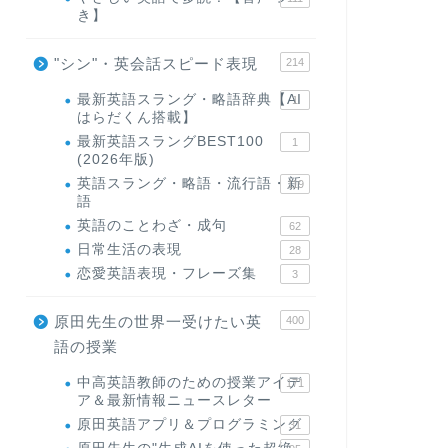
き】
"シン"・英会話スピード表現
214
最新英語スラング・略語辞典【AI
1
はらだくん搭載】
最新英語スラングBEST100
1
(2026年版)
英語スラング・略語・流行語・新
119
語
英語のことわざ・成句
62
日常生活の表現
28
恋愛英語表現・フレーズ集
3
原田先生の世界一受けたい英
400
語の授業
中高英語教師のための授業アイデ
171
ア＆最新情報ニュースレター
原田英語アプリ＆プログラミング
31