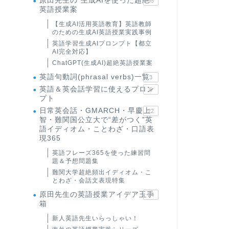
原田先生の"生成AIを使った超絶
95
英語授業案
【生成AI活用英語教育】英語教師
のための生成AI英語授業実践事例
英語学習生成AIプロンプト【都立
AI完全対応】
ChatGPT(生成AI)超絶英語授業案
英語句動詞(phrasal verbs)一覧
3
英語＆英会話学習に使えるプロン
6
プト
日常英会話・GMARCH・早慶上
22
智・難関国公立大で“差がつく”英
語イディオム・ことわざ・口語表
現365
英語フレーズ365を使った練習問
題＆予想問題集
難関大学超絶頻出イディオム・こ
とわざ・会話文表現特集
原田先生の英語授業アイデア玉手
24
箱
新人英語先生いらっしゃい！