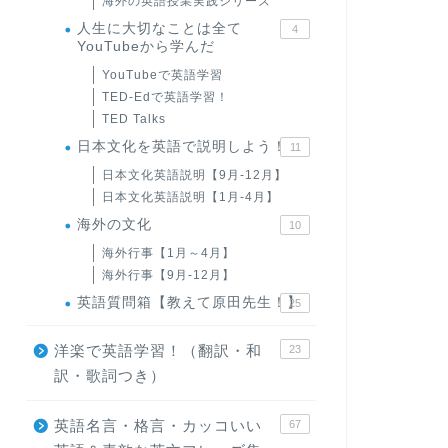
海外の英語授業実践シリーズ
人生に大切なことは全て
4
YouTubeから学んだ
YouTubeで英語学習
TED-Edで英語学習！
TED Talks
日本文化を英語で説明しよう！
11
日本文化英語説明【9月-12月】
日本文化英語説明【1月-4月】
海外の文化
10
海外行事【1月～4月】
海外行事【9月-12月】
英語質問箱【教えて原田先生！】
25
洋楽で英語学習！（翻訳・和
23
訳・歌詞つき）
英語名言・格言・カッコいい
67