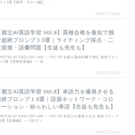
プト3選【雑学・モチベ編】 …
18/07/2026
【都立AI英語学習 Vol.9】英検合格を最短で掴
む超絶プロンプト3選｜ライティング採点・二
次面接・語彙問題【生徒も先生も】
ORITSU AI ENGLISH LAB — VOL.09 合格を最短距離で掴む 超絶プロン
ト3選【英検対策編】 ― 採 …
18/07/2026
【都立AI英語学習 Vol.8】単語力を爆発させる
超絶プロンプト3選｜語源ネットワーク・コロ
ケーション・紛らわしい単語【生徒も先生も】
ORITSU AI ENGLISH LAB — VOL.08 単語力を爆発させる 超絶プロンプ
3選【語彙編】 ― 1語ずつ …
18/07/2026