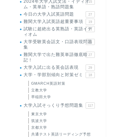
2024年大学入試文法・イディオ
15
ム・英単語・熟語問題集
今日の大学入試英語問題
27
難関大学入試英語超重要事項
19
試験に超絶出る英熟語・英語イデ
71
ィオム
大学受験英会話文・口語表現問題
35
集
難関大学で出た難英単語徹底暗
27
記！
大学入試に出る英会話表現
29
大学・学部別傾向と対策ゼミ
18
GMARCH英語対策
立教大学
早稲田大学
大学入試そっくり予想問題集
117
東京大学
筑波大学
京都大学
共通テスト英語リーディング予想