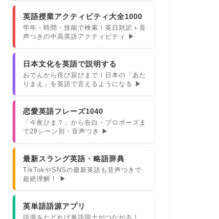
英語授業アクティビティ大全1000
学年・時間・技能で検索！英日対訳＋音
声つきの中高英語アクティビティ ▶
日本文化を英語で説明する
おでんから侘び寂びまで！日本の「あた
りまえ」を英語で言えるようになる ▶
恋愛英語フレーズ1040
「今夜ひま？」から告白・プロポーズま
で28シーン別・音声つき ▶
最新スラング英語・略語辞典
TikTokやSNSの最新英語も音声つきで
超絶理解！ ▶
英単語語源アプリ
語源をたどれば単語同士がつながる！