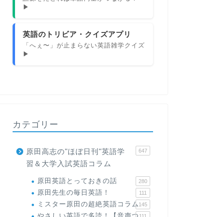
▶
英語のトリビア・クイズアプリ
「へぇ〜」が止まらない英語雑学クイズ
▶
カテゴリー
原田高志の"ほぼ日刊"英語学
647
習＆大学入試英語コラム
原田英語とっておきの話
280
原田先生の毎日英語！
111
ミスター原田の超絶英語コラム
145
やさしい英語で多読！【音声つ
111