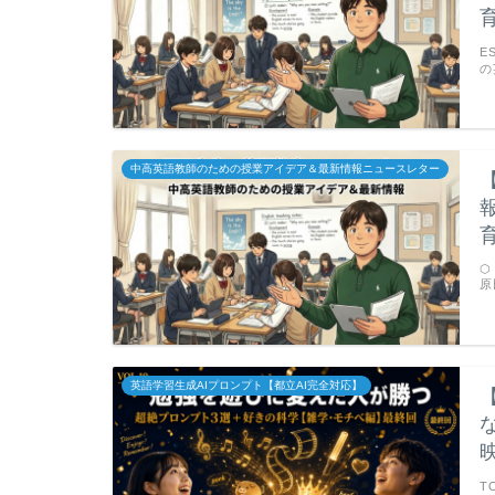
E
の
中高英語教師のための授業アイデア＆最新情報ニュースレター
⬡
原
英語学習生成AIプロンプト【都立AI完全対応】
T