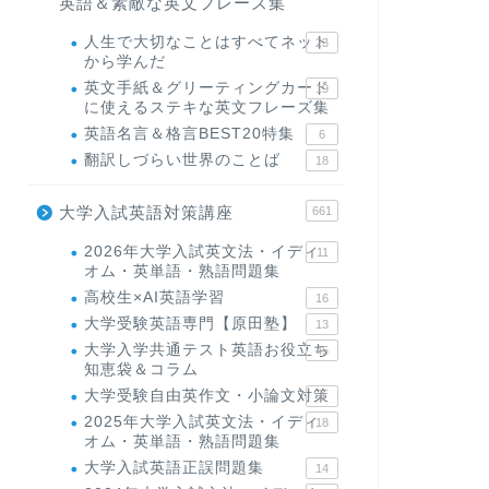
英語＆素敵な英文フレーズ集
人生で大切なことはすべてネット
23
から学んだ
英文手紙＆グリーティングカード
19
に使えるステキな英文フレーズ集
英語名言＆格言BEST20特集
6
翻訳しづらい世界のことば
18
大学入試英語対策講座
661
2026年大学入試英文法・イディ
11
オム・英単語・熟語問題集
高校生×AI英語学習
16
大学受験英語専門【原田塾】
13
大学入学共通テスト英語お役立ち
45
知恵袋＆コラム
大学受験自由英作文・小論文対策
8
2025年大学入試英文法・イディ
18
オム・英単語・熟語問題集
大学入試英語正誤問題集
14