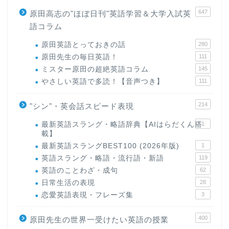
647
原田高志の"ほぼ日刊"英語学習＆大学入試英
語コラム
原田英語とっておきの話
280
原田先生の毎日英語！
111
ミスター原田の超絶英語コラム
145
やさしい英語で多読！【音声つき】
111
214
"シン"・英会話スピード表現
最新英語スラング・略語辞典【AIはらだくん搭
1
載】
最新英語スラングBEST100 (2026年版)
1
英語スラング・略語・流行語・新語
119
英語のことわざ・成句
62
日常生活の表現
28
恋愛英語表現・フレーズ集
3
400
原田先生の世界一受けたい英語の授業