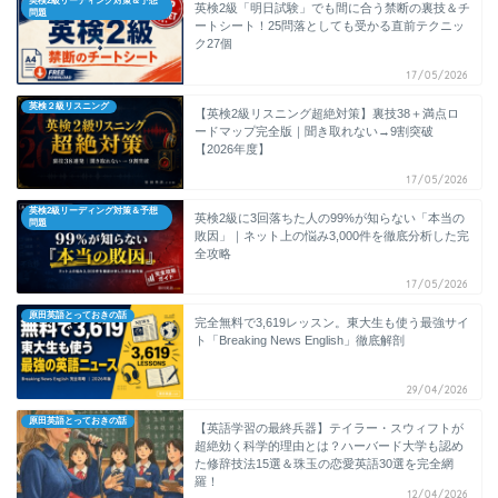
英検2級リーディング対策＆予想
英検2級「明日試験」でも間に合う禁断の裏技＆チ
問題
ートシート！25問落としても受かる直前テクニッ
ク27個
17/05/2026
英検２級リスニング
【英検2級リスニング超絶対策】裏技38＋満点ロ
ードマップ完全版｜聞き取れない→9割突破
【2026年度】
17/05/2026
英検2級リーディング対策＆予想
英検2級に3回落ちた人の99%が知らない「本当の
問題
敗因」｜ネット上の悩み3,000件を徹底分析した完
全攻略
17/05/2026
原田英語とっておきの話
完全無料で3,619レッスン。東大生も使う最強サイ
ト「Breaking News English」徹底解剖
29/04/2026
原田英語とっておきの話
【英語学習の最終兵器】テイラー・スウィフトが
超絶効く科学的理由とは？ハーバード大学も認め
た修辞技法15選＆珠玉の恋愛英語30選を完全網
羅！
12/04/2026