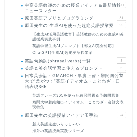
中高英語教師のための授業アイデア＆最新情報
171
ニュースレター
原田英語アプリ＆プログラミング
31
原田先生の"生成AIを使った超絶英語授業案
95
【生成AI活用英語教育】英語教師のための生成AI英
語授業実践事例
英語学習生成AIプロンプト【都立AI完全対応】
ChatGPT(生成AI)超絶英語授業案
英語句動詞(phrasal verbs)一覧
3
英語＆英会話学習に使えるプロンプト
6
日常英会話・GMARCH・早慶上智・難関国公立
22
大で“差がつく”英語イディオム・ことわざ・口
語表現365
英語フレーズ365を使った練習問題＆予想問題集
難関大学超絶頻出イディオム・ことわざ・会話文表
現特集
原田先生の英語授業アイデア玉手箱
24
新人英語先生いらっしゃい！
海外の英語授業実践シリーズ