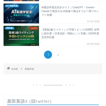
AIで英語学習
AI英語学習法完全ガイド｜ChatGPT・Gemini・
Claudeで英語力を10倍速で伸ばすコピペ用プロン
プト30選
11/04/2026
英検1級
【英検1級ライティング予想トピック150問】全問
に頻出度＋日本語訳＋理由ヒント完備｜2026年度
完全対応版
29/03/2026
1
2
HOME
英検対策
原田英語X (旧twitter)