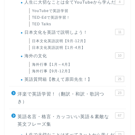
人生に大切なことは全てYouTubeから学んだ
4
YouTubeで英語学習
TED-Edで英語学習！
TED Talks
日本文化を英語で説明しよう！
11
日本文化英語説明【9月-12月】
日本文化英語説明【1月-4月】
海外の文化
10
海外行事【1月～4月】
海外行事【9月-12月】
英語質問箱【教えて原田先生！】
25
23
洋楽で英語学習！（翻訳・和訳・歌詞つ
き）
67
英語名言・格言・カッコいい英語＆素敵な
英文フレーズ集
人生で大切なことはすべてネットから学んだ
23