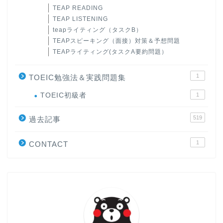
TEAP READING
TEAP LISTENING
teapライティング（タスクB）
TEAPスピーキング（面接）対策＆予想問題
TEAPライティング(タスクA要約問題）
1
TOEIC勉強法＆実践問題集
ホーム
TOEIC初級者
1
519
原田高志の”ほぼ日刊”英語
過去記事
学習＆大学入試英語コラム
1
CONTACT
“シン”・英会話スピード表
現
大学入試英語対策講座