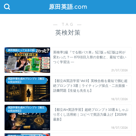
原田英語.com
― TAG ―
英検対策
原田英語とっておきの話
英検準1級『でる順パス単』5訂版→6訂版は何が
変わった？― 870項目入替の全貌と、最短で追い
つく学習法 ―
21/07/2026
英語学習生成AIプロンプト【都立
【都立AI英語学習 Vol.9】英検合格を最短で掴む超
AI完全対応】
絶プロンプト3選｜ライティング採点・二次面接・
語彙問題【生徒も先生も】
18/07/2026
英語学習生成AIプロンプト【都立
【都立AI×英語学習】超絶プロンプト10選＆しゃぶ
AI完全対応】
り尽くし活用術｜コピペで英語力爆上げ【2026年
最新】
18/07/2026