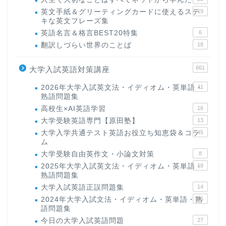
英文手紙＆グリーティングカードに使えるステ
19
キな英文フレーズ集
英語名言＆格言BEST20特集
6
翻訳しづらい世界のことば
18
661
大学入試英語対策講座
2026年大学入試英文法・イディオム・英単語・
11
熟語問題集
高校生×AI英語学習
16
大学受験英語専門【原田塾】
13
大学入学共通テスト英語お役立ち知恵袋＆コラ
45
ム
大学受験自由英作文・小論文対策
8
2025年大学入試英文法・イディオム・英単語・
18
熟語問題集
大学入試英語正誤問題集
14
2024年大学入試文法・イディオム・英単語・熟
15
語問題集
今日の大学入試英語問題
27