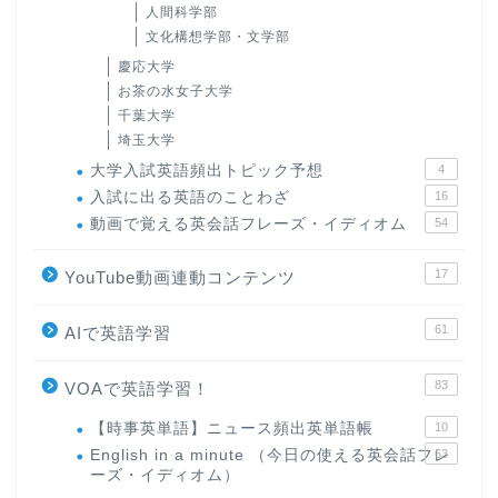
人間科学部
文化構想学部・文学部
慶応大学
お茶の水女子大学
千葉大学
埼玉大学
大学入試英語頻出トピック予想
4
入試に出る英語のことわざ
16
動画で覚える英会話フレーズ・イディオム
54
17
YouTube動画連動コンテンツ
61
AIで英語学習
83
VOAで英語学習！
【時事英単語】ニュース頻出英単語帳
10
English in a minute （今日の使える英会話フレ
63
ーズ・イディオム）