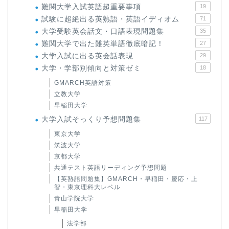
難関大学入試英語超重要事項
19
試験に超絶出る英熟語・英語イディオム
71
大学受験英会話文・口語表現問題集
35
難関大学で出た難英単語徹底暗記！
27
大学入試に出る英会話表現
29
大学・学部別傾向と対策ゼミ
18
GMARCH英語対策
立教大学
早稲田大学
大学入試そっくり予想問題集
117
東京大学
筑波大学
京都大学
共通テスト英語リーディング予想問題
【英熟語問題集】GMARCH・早稲田・慶応・上
智・東京理科大レベル
青山学院大学
早稲田大学
法学部