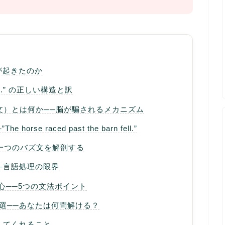
何が起きたのか
 cried.” の正しい構造と訳
e（袋小路文）とは何か──脳が騙されるメカニズム
orse raced past the barn fell.”
 ──もう一つのバズ文を解剖する
─言語処理の限界
の核心──5つの文法ポイント
ce 10選──あなたは何問解ける？
えてくれること