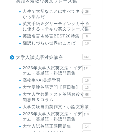
英語＆素敵な英文フレーズ集
人生で大切なことはすべてネット
23
から学んだ
英文手紙＆グリーティングカード
19
に使えるステキな英文フレーズ集
英語名言＆格言BEST20特集
6
翻訳しづらい世界のことば
18
大学入試英語対策講座
661
2026年大学入試英文法・イディ
11
オム・英単語・熟語問題集
高校生×AI英語学習
16
大学受験英語専門【原田塾】
13
大学入学共通テスト英語お役立ち
45
知恵袋＆コラム
大学受験自由英作文・小論文対策
8
2025年大学入試英文法・イディ
18
オム・英単語・熟語問題集
大学入試英語正誤問題集
14