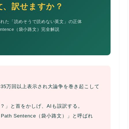
文、訳せますか？
表示された「読めそうで読めない英文」の正体
h Sentence（袋小路文）完全解説
”
で
35万回以上
表示され大論争を巻き起こして
？」と首をかしげ、AIも誤訳する。
Path Sentence（袋小路文）」と呼ばれ