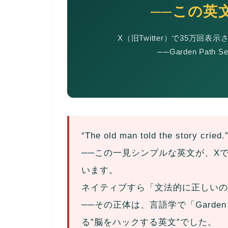
──この英
X（旧Twitter）で35万回
──Garden Pat
“The old man told the story cried.
──この一見シンプルな英文が、X
います。
ネイティブすら「文法的に正しいの
──その正体は、言語学で「Garden 
る”脳をハックする英文”でした。