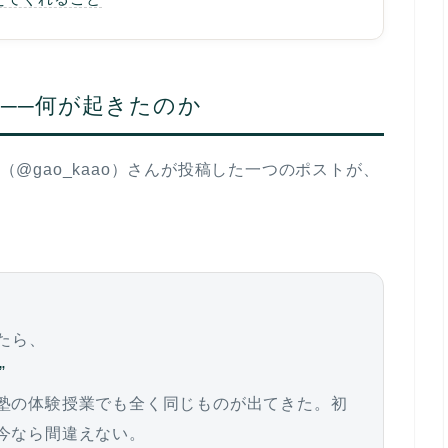
表示──何が起きたのか
オ（@gao_kaao）さんが投稿した一つのポストが、
。
たら、
”
塾の体験授業でも全く同じものが出てきた。初
今なら間違えない。