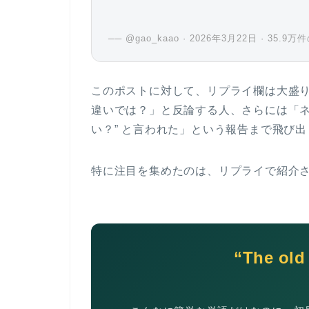
── @gao_kaao · 2026年3月22日 · 35.9
このポストに対して、リプライ欄は大盛
違いでは？」と反論する人、さらには
「
い？” と言われた」
という報告まで飛び出
特に注目を集めたのは、リプライで紹介され
“The old