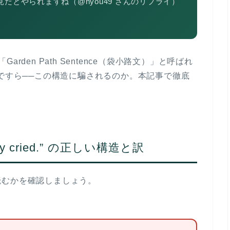
だとやられますね（@hyou49 さんのリプライ）
「Garden Path Sentence（袋小路文）」
と呼ばれ
Iですら──この構造に騙されるのか。本記事で徹底
 story cried.” の正しい構造と訳
読むかを確認しましょう。