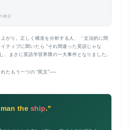
万件の表示
り上がり。正しく構造を分析する人、「文法的に間
ネイティブに聞いたら “それ間違った英語じゃな
し、まさに英語学習界隈の一大事件となりました。
たもう一つの “罠文”──
 man the
ship
.”