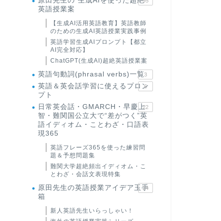
原田先生の"生成AIを使った超絶
95
英語授業案
【生成AI活用英語教育】英語教師
のための生成AI英語授業実践事例
英語学習生成AIプロンプト【都立
AI完全対応】
ChatGPT(生成AI)超絶英語授業案
英語句動詞(phrasal verbs)一覧
3
英語＆英会話学習に使えるプロン
6
プト
日常英会話・GMARCH・早慶上
22
智・難関国公立大で“差がつく”英
語イディオム・ことわざ・口語表
現365
英語フレーズ365を使った練習問
題＆予想問題集
難関大学超絶頻出イディオム・こ
とわざ・会話文表現特集
原田先生の英語授業アイデア玉手
24
箱
新人英語先生いらっしゃい！