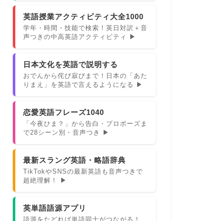
英語授業アクティビティ大全1000
学年・時間・技能で検索！英日対訳＋音
声つきの中高英語アクティビティ ▶
日本文化を英語で説明する
おでんから侘び寂びまで！日本の「あた
りまえ」を英語で言えるようになる ▶
恋愛英語フレーズ1040
「今夜ひま？」から告白・プロポーズま
で28シーン別・音声つき ▶
最新スラング英語・略語辞典
TikTokやSNSの最新英語も音声つきで
超絶理解！ ▶
英単語語源アプリ
語源をたどれば単語同士がつながる！