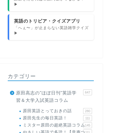
▶
英語のトリビア・クイズアプリ
「へぇ〜」が止まらない英語雑学クイズ
▶
カテゴリー
原田高志の"ほぼ日刊"英語学
647
習＆大学入試英語コラム
原田英語とっておきの話
280
原田先生の毎日英語！
111
ミスター原田の超絶英語コラム
145
やさしい英語で多読！【音声つ
111