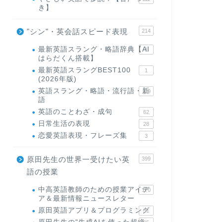
き】
"シン"・英会話スピード表現
214
最新英語スラング・略語辞典【AI
1
はらだくん搭載】
最新英語スラングBEST100
1
(2026年版)
英語スラング・略語・流行語・新
119
語
英語のことわざ・成句
62
日常生活の表現
28
恋愛英語表現・フレーズ集
3
原田先生の世界一受けたい英
399
語の授業
中高英語教師のための授業アイデ
170
ア＆最新情報ニュースレター
原田英語アプリ＆プログラミング
31