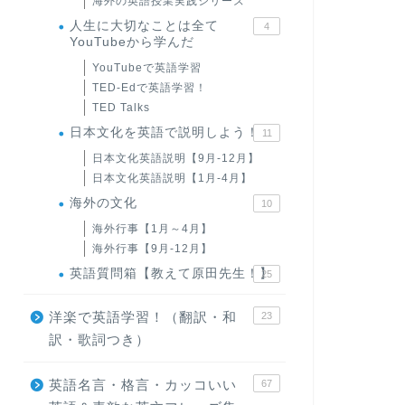
海外の英語授業実践シリーズ
人生に大切なことは全て
4
YouTubeから学んだ
YouTubeで英語学習
TED-Edで英語学習！
TED Talks
日本文化を英語で説明しよう！
11
日本文化英語説明【9月-12月】
日本文化英語説明【1月-4月】
海外の文化
10
海外行事【1月～4月】
海外行事【9月-12月】
英語質問箱【教えて原田先生！】
25
洋楽で英語学習！（翻訳・和
23
訳・歌詞つき）
英語名言・格言・カッコいい
67