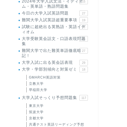
2024年大学入試文法・イディオ
15
ム・英単語・熟語問題集
今日の大学入試英語問題
27
難関大学入試英語超重要事項
19
試験に超絶出る英熟語・英語イデ
71
ィオム
大学受験英会話文・口語表現問題
35
集
難関大学で出た難英単語徹底暗
27
記！
大学入試に出る英会話表現
29
大学・学部別傾向と対策ゼミ
18
GMARCH英語対策
立教大学
早稲田大学
大学入試そっくり予想問題集
117
東京大学
筑波大学
京都大学
共通テスト英語リーディング予想