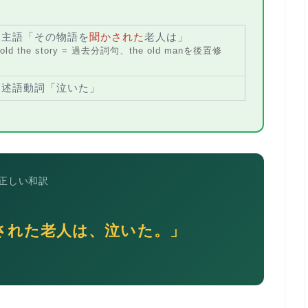
→
主語
「その物語を
聞かされた
老人は」
old the story = 過去分詞句、the old manを後置修
）
→
述語動詞
「泣いた」
正しい和訳
された老人は、泣いた。」