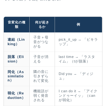
音変化の種
何が起き
例
類
るか
子音＋母
連結（Lin
pick_it_up → 「ピキラ
音がつな
king）
ップ」
がる
脱落（Eli
子音が消
last time → 「ラスタ
sion）
える
イム」（tが脱落）
隣の音に
同化（As
Did you → 「ディジ
similatio
引きずら
ュ」
n）
れて変化
機能語が
I can do it → 「アイク
弱化（Re
弱く発音
ンドゥーイッ」（can
duction）
される
が弱化）