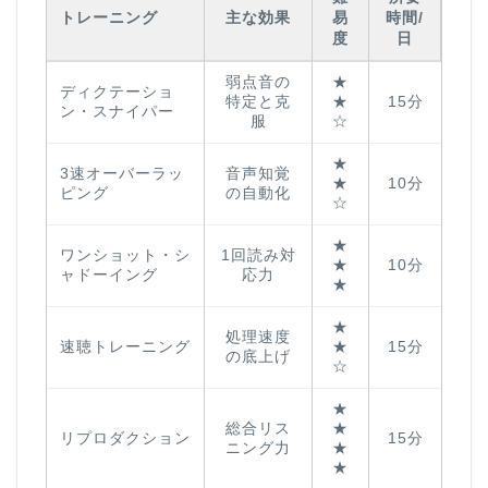
トレーニング
主な効果
易
時間/
度
日
弱点音の
★
ディクテーショ
特定と克
★
15分
ン・スナイパー
服
☆
★
3速オーバーラッ
音声知覚
★
10分
ピング
の自動化
☆
★
ワンショット・シ
1回読み対
★
10分
ャドーイング
応力
★
★
処理速度
速聴トレーニング
★
15分
の底上げ
☆
★
総合リス
★
リプロダクション
15分
ニング力
★
★