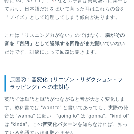
特に /s/、/θ/（th）、/
f
/ などの子音は高周波帯に集中し
ており、日本語だけを聴いて育った耳はこれらの音を
「ノイズ」として処理してしまう傾向があります。
これは「リスニング力がない」のではなく、
脳がその
音を「言語」として認識する回路がまだ開いていない
だけです。訓練によって回路は開きます。
原因②：音変化（リエゾン・リダクション・フ
ラッピング）への未対応
英語では単語と単語がつながると音が大きく変化しま
す。教科書では “want to” と書いてあっても、実際の発
音は “wanna” に近い。”going to” は “gonna”、”kind of”
は “kinda”。この
音変化パターン
を知らなければ、知っ
ている単語すら聴き取れません。