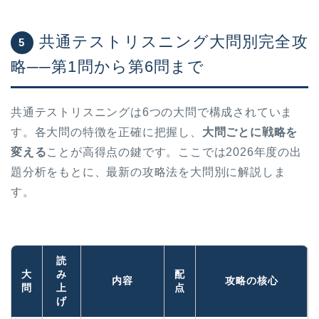
共通テストリスニング大問別完全攻
5
略──第1問から第6問まで
共通テストリスニングは6つの大問で構成されていま
す。各大問の特徴を正確に把握し、
大問ごとに戦略を
変える
ことが高得点の鍵です。ここでは2026年度の出
題分析をもとに、最新の攻略法を大問別に解説しま
す。
読
大
み
配
内容
攻略の核心
問
上
点
げ