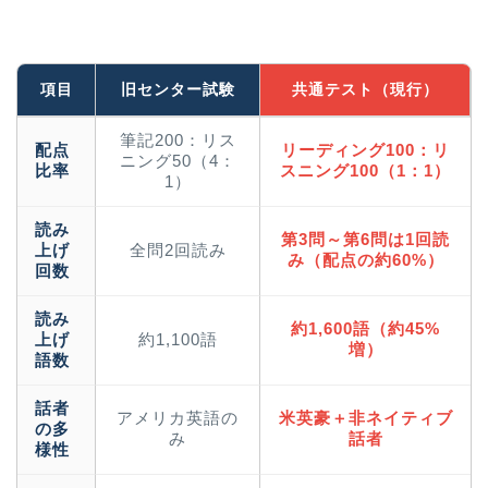
項目
旧センター試験
共通テスト（現行）
筆記200：リス
配点
リーディング100：リ
ニング50（4：
比率
スニング100（1：1）
1）
読み
第3問～第6問は1回読
上げ
全問2回読み
み（配点の約60%）
回数
読み
約1,600語（約45%
上げ
約1,100語
増）
語数
話者
アメリカ英語の
米英豪＋非ネイティブ
の多
み
話者
様性