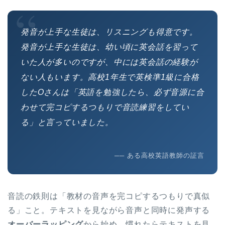
“
発音が上手な生徒は、リスニングも得意です。
発音が上手な生徒は、幼い頃に英会話を習って
いた人が多いのですが、中には英会話の経験が
ない人もいます。高校1年生で英検準1級に合格
したOさんは「英語を勉強したら、必ず音源に合
わせて完コピするつもりで音読練習をしてい
る」と言っていました。
── ある高校英語教師の証言
音読の鉄則は「教材の音声を完コピするつもりで真似
る」こと。テキストを見ながら音声と同時に発声する
オーバーラッピング
から始め、慣れたらテキストを見