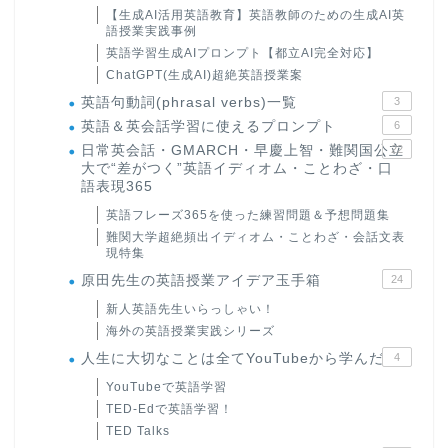
【生成AI活用英語教育】英語教師のための生成AI英
語授業実践事例
英語学習生成AIプロンプト【都立AI完全対応】
ChatGPT(生成AI)超絶英語授業案
英語句動詞(phrasal verbs)一覧
3
英語＆英会話学習に使えるプロンプト
6
日常英会話・GMARCH・早慶上智・難関国公立
22
大で“差がつく”英語イディオム・ことわざ・口
語表現365
英語フレーズ365を使った練習問題＆予想問題集
難関大学超絶頻出イディオム・ことわざ・会話文表
現特集
原田先生の英語授業アイデア玉手箱
24
新人英語先生いらっしゃい！
海外の英語授業実践シリーズ
人生に大切なことは全てYouTubeから学んだ
4
YouTubeで英語学習
TED-Edで英語学習！
TED Talks