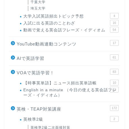
千葉大学
埼玉大学
大学入試英語頻出トピック予想
4
入試に出る英語のことわざ
16
動画で覚える英会話フレーズ・イディオム
54
17
YouTube動画連動コンテンツ
61
AIで英語学習
83
VOAで英語学習！
【時事英単語】ニュース頻出英単語帳
10
English in a minute （今日の使える英会話フレ
63
ーズ・イディオム）
172
英検・TEAP対策講座
英検準2級
2
英検準2級二次面接対策