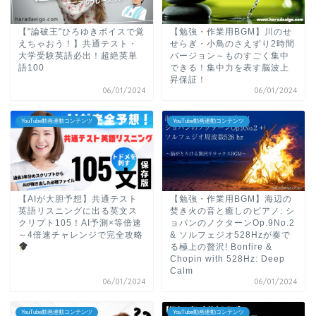
【"論破王"ひろゆきボイスで覚
【勉強・作業用BGM】川のせ
えちゃおう！】共通テスト・
せらぎ・小鳥のさえずり2時間
大学受験英語必出！超絶英単
バージョン～ものすごく集中
語100
できる！集中力を表す脳波上
昇保証！
06/01/2024
06/01/2024
YouTube動画連動コンテンツ
YouTube動画連動コンテンツ
【AIが大胆予想】共通テスト
【勉強・作業用BGM】海辺の
英語リスニングに出る英文ス
焚き火の音と癒しのピアノ: シ
クリプト105！AI予測×等倍速
ョパンのノクターンOp.9No.2
～4倍速チャレンジで完全攻略
& ソルフェジオ528Hzが奏で
る極上の贅沢! Bonfire &
Chopin with 528Hz: Deep
Calm
06/01/2024
06/01/2024
YouTube動画連動コンテンツ
YouTube動画連動コンテンツ