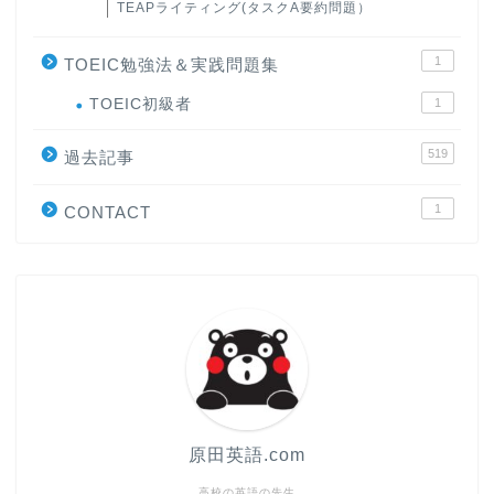
TEAPライティング(タスクA要約問題）
1
TOEIC勉強法＆実践問題集
ホーム
TOEIC初級者
1
519
過去記事
原田高志の”ほぼ日刊”英語
学習＆大学入試英語コラム
1
CONTACT
“シン”・英会話スピード表
現
大学入試英語対策講座
英語名言・格言・カッコい
い英語＆素敵な英文フレー
ズ集
原田英語.com
高校の英語の先生