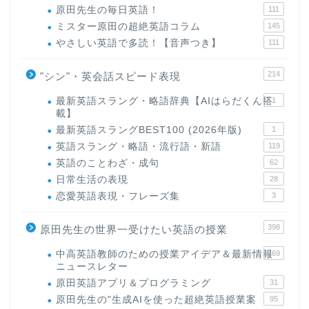
原田先生の毎日英語！
111
ミスター原田の超絶英語コラム
145
やさしい英語で多読！【音声つき】
111
214
"シン"・英会話スピード表現
最新英語スラング・略語辞典【AIはらだくん搭
1
載】
最新英語スラングBEST100 (2026年版)
1
英語スラング・略語・流行語・新語
119
英語のことわざ・成句
62
日常生活の表現
28
恋愛英語表現・フレーズ集
3
398
原田先生の世界一受けたい英語の授業
中高英語教師のための授業アイデア＆最新情報
169
ニュースレター
原田英語アプリ＆プログラミング
31
原田先生の"生成AIを使った超絶英語授業案
95