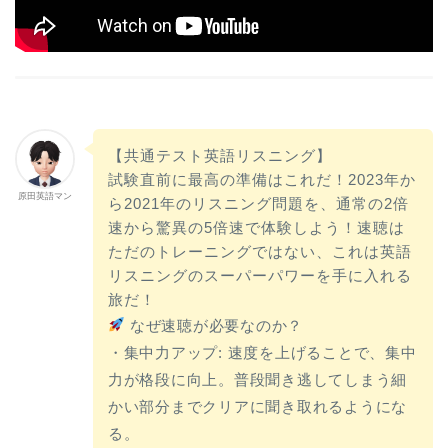
【共通テスト英語リスニング】
試験直前に最高の準備はこれだ！2023年か
原田英語マン
ら2021年のリスニング問題を、通常の2倍
速から驚異の5倍速で体験しよう！速聴は
ただのトレーニングではない、これは英語
リスニングのスーパーパワーを手に入れる
旅だ！
なぜ速聴が必要なのか？
・集中力アップ: 速度を上げることで、集中
力が格段に向上。普段聞き逃してしまう細
かい部分までクリアに聞き取れるようにな
る。