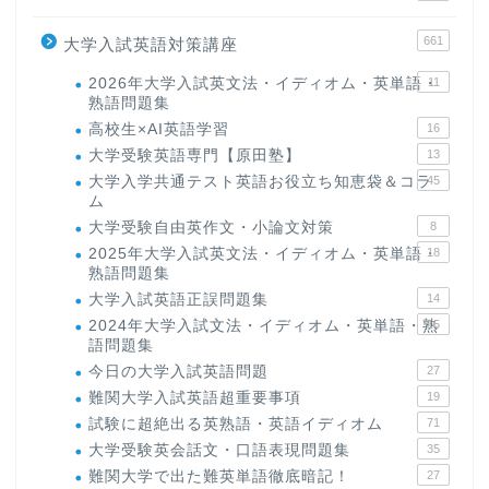
661
大学入試英語対策講座
2026年大学入試英文法・イディオム・英単語・
11
熟語問題集
高校生×AI英語学習
16
大学受験英語専門【原田塾】
13
大学入学共通テスト英語お役立ち知恵袋＆コラ
45
ム
大学受験自由英作文・小論文対策
8
2025年大学入試英文法・イディオム・英単語・
18
熟語問題集
大学入試英語正誤問題集
14
2024年大学入試文法・イディオム・英単語・熟
15
語問題集
今日の大学入試英語問題
27
難関大学入試英語超重要事項
19
試験に超絶出る英熟語・英語イディオム
71
大学受験英会話文・口語表現問題集
35
難関大学で出た難英単語徹底暗記！
27