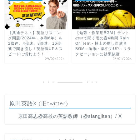
【共通テスト】英語リスニン
【勉強・作業用BGM】テント
グ問題(2024年・令和6年）を
の中で聞く雨の音4時間 Rain
2倍速、4倍速、8倍速、16倍
On Tent・極上の癒し自然音
速で聞き流し！英語脳UP＆ス
BGM～睡眠・集中力UP・リラ
ピードに慣れよう！
クゼーションに効果抜群
29/09/2024
06/01/2024
原田英語X (旧twitter)
原田高志@高校の英語教師（@slangjiten）/ X