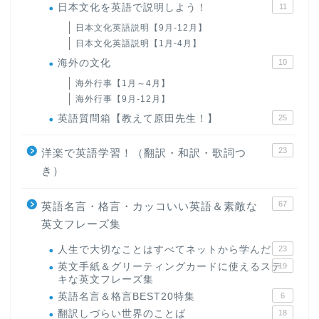
日本文化を英語で説明しよう！
11
日本文化英語説明【9月-12月】
日本文化英語説明【1月-4月】
海外の文化
10
海外行事【1月～4月】
海外行事【9月-12月】
英語質問箱【教えて原田先生！】
25
23
洋楽で英語学習！（翻訳・和訳・歌詞つ
き）
67
英語名言・格言・カッコいい英語＆素敵な
英文フレーズ集
人生で大切なことはすべてネットから学んだ
23
英文手紙＆グリーティングカードに使えるステ
19
キな英文フレーズ集
英語名言＆格言BEST20特集
6
翻訳しづらい世界のことば
18