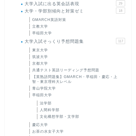
大学入試に出る英会話表現
29
大学・学部別傾向と対策ゼミ
18
GMARCH英語対策
立教大学
早稲田大学
大学入試そっくり予想問題集
117
東京大学
筑波大学
京都大学
共通テスト英語リーディング予想問題
【英熟語問題集】GMARCH・早稲田・慶応・上
智・東京理科大レベル
青山学院大学
早稲田大学
法学部
人間科学部
文化構想学部・文学部
慶応大学
お茶の水女子大学