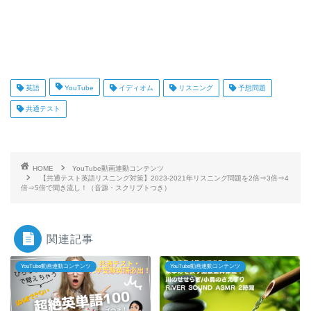
英語
YouTube
イディオム
リスニング
予想問題
共通テスト
HOME
YouTube動画連動コンテンツ
【共通テスト英語リスニング対策】2023-2021年リスニング問題を2倍⇒3倍⇒4
倍⇒5倍で聞き流し！（音源・スクリプトつき）
関連記事
YouTube動画連動コンテンツ
YouTube動画連動コンテンツ