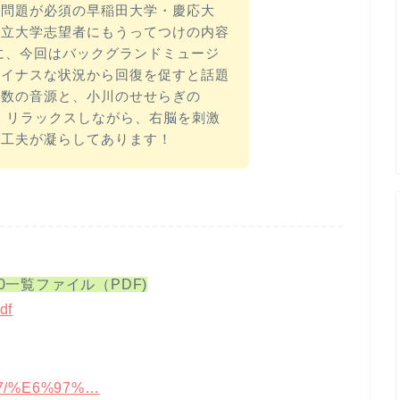
話問題が必須の早稲田大学・慶応大
国立大学志望者にもうってつけの内容
に、今回はバックグランドミュージ
マイナスな状況から回復を促すと話題
周波数の音源と、小川のせせらぎの
。リラックスしながら、右脳を刺激
る工夫が凝らしてあります！
0一覧ファイル（PDF)
df
1317/%E6%97%…