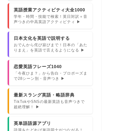
英語授業アクティビティ大全1000
学年・時間・技能で検索！英日対訳＋音
声つきの中高英語アクティビティ ▶
日本文化を英語で説明する
おでんから侘び寂びまで！日本の「あた
りまえ」を英語で言えるようになる ▶
恋愛英語フレーズ1040
「今夜ひま？」から告白・プロポーズま
で28シーン別・音声つき ▶
最新スラング英語・略語辞典
TikTokやSNSの最新英語も音声つきで
超絶理解！ ▶
英単語語源アプリ
語源をたどれば単語同士がつながる！