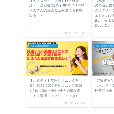
【エクセルデータ編】日常英会
【勉強・作
話・口語定番"短め表現"BEST200
火の音と癒
～大学入試英語会話問題にも超絶
のノクターンO
出る！～
ェジオ528
Bonfire & 
Deep Calm
03/12/2023
YouTube動画連動コンテンツ
YouTube動画連動
【共通テスト英語リスニング対
【"論破王
策】2023-2021年リスニング問題
ちゃおう！
を2倍⇒3倍⇒4倍⇒5倍で聞き流
験英語必出
し！（音源・スクリプトつき）
06/01/2024