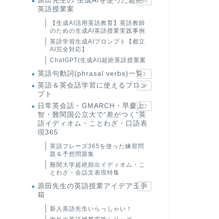
原田先生の"生成AIを使った超絶
95
英語授業案
【生成AI活用英語教育】英語教師
のための生成AI英語授業実践事例
英語学習生成AIプロンプト【都立
AI完全対応】
ChatGPT(生成AI)超絶英語授業案
英語句動詞(phrasal verbs)一覧
3
英語＆英会話学習に使えるプロン
6
プト
日常英会話・GMARCH・早慶上
22
智・難関国公立大で“差がつく”英
語イディオム・ことわざ・口語表
現365
英語フレーズ365を使った練習問
題＆予想問題集
難関大学超絶頻出イディオム・こ
とわざ・会話文表現特集
原田先生の英語授業アイデア玉手
24
箱
新人英語先生いらっしゃい！