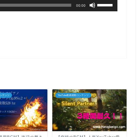
ボ
調
00:00
下
リ
節
矢
ュ
に
印
ー
は
キ
ム
上
ー
調
下
を
節
矢
使
に
印
っ
は
キ
て
上
ー
く
下
を
だ
コンテンツ
YouTube動画連動コンテンツ
矢
使
さ
印
っ
い。
キ
て
ー
く
を
だ