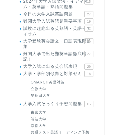
2024年大学入試文法・イディオ
15
ム・英単語・熟語問題集
今日の大学入試英語問題
27
難関大学入試英語超重要事項
19
試験に超絶出る英熟語・英語イデ
71
ィオム
大学受験英会話文・口語表現問題
35
集
難関大学で出た難英単語徹底暗
27
記！
大学入試に出る英会話表現
29
大学・学部別傾向と対策ゼミ
18
GMARCH英語対策
立教大学
早稲田大学
大学入試そっくり予想問題集
117
東京大学
筑波大学
京都大学
共通テスト英語リーディング予想