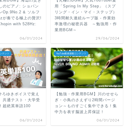
業用BGM】海辺の焚き
【究極のBGM】人気YouTuber愛
使
さ
しのピアノ: ショパン
用「Spring In My Step」（スプ
っ
p.9No.2 & ソルフ
リング・イン・マイ・ステップ）
い。
Hzが奏でる極上の贅沢!
3時間耐久連続ループ版 - 作業効
て
Chopin with 528Hz:
率激増の秘密兵器 ～勉強用・作
く
業用BGM～
だ
06/01/2024
29/06/2024
さ
い。
コンテンツ
YouTube動画連動コンテンツ
"ひろゆきボイスで覚え
【勉強・作業用BGM】川のせせら
】共通テスト・大学受
ぎ・小鳥のさえずり2時間バージ
！超絶英単語100
ョン～ものすごく集中できる！集
中力を表す脳波上昇保証！
06/01/2024
06/01/2024