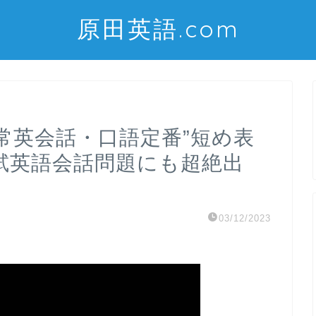
原田英語.com
常英会話・口語定番”短め表
学入試英語会話問題にも超絶出
03/12/2023