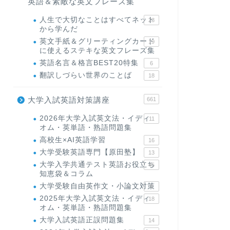
英語＆素敵な英文フレーズ集
人生で大切なことはすべてネット
23
から学んだ
英文手紙＆グリーティングカード
19
に使えるステキな英文フレーズ集
英語名言＆格言BEST20特集
6
翻訳しづらい世界のことば
18
大学入試英語対策講座
661
2026年大学入試英文法・イディ
11
オム・英単語・熟語問題集
高校生×AI英語学習
16
大学受験英語専門【原田塾】
13
大学入学共通テスト英語お役立ち
45
知恵袋＆コラム
大学受験自由英作文・小論文対策
8
2025年大学入試英文法・イディ
18
オム・英単語・熟語問題集
大学入試英語正誤問題集
14