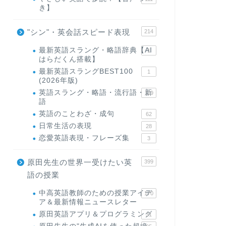
き】
"シン"・英会話スピード表現
214
最新英語スラング・略語辞典【AI
1
はらだくん搭載】
最新英語スラングBEST100
1
(2026年版)
英語スラング・略語・流行語・新
119
語
英語のことわざ・成句
62
日常生活の表現
28
恋愛英語表現・フレーズ集
3
原田先生の世界一受けたい英
399
語の授業
中高英語教師のための授業アイデ
170
ア＆最新情報ニュースレター
原田英語アプリ＆プログラミング
31