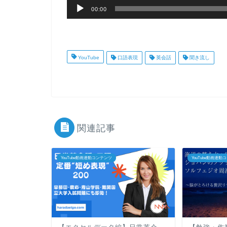
音
ヤ
00:00
声
ー
プ
レ
YouTube
口語表現
英会話
聞き流し
ー
ヤ
ー
関連記事
YouTube動画連動コンテンツ
YouTube動画連動