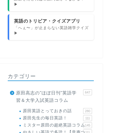
▶
英語のトリビア・クイズアプリ
「へぇ〜」が止まらない英語雑学クイズ
▶
カテゴリー
原田高志の"ほぼ日刊"英語学
647
習＆大学入試英語コラム
原田英語とっておきの話
280
原田先生の毎日英語！
111
ミスター原田の超絶英語コラム
145
やさしい英語で多読！【音声つ
111