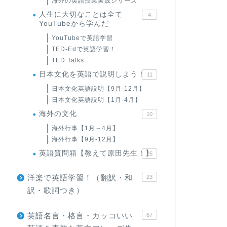
海外の英語授業実践シリーズ
人生に大切なことは全て
4
YouTubeから学んだ
YouTubeで英語学習
TED-Edで英語学習！
TED Talks
日本文化を英語で説明しよう！
11
日本文化英語説明【9月-12月】
日本文化英語説明【1月-4月】
海外の文化
10
海外行事【1月～4月】
海外行事【9月-12月】
英語質問箱【教えて原田先生！】
25
洋楽で英語学習！（翻訳・和
23
訳・歌詞つき）
英語名言・格言・カッコいい
67