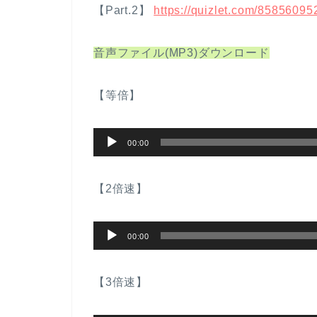
【Part.2】
https://quizlet.com/85856
音声ファイル(MP3)ダウンロード
【等倍】
音
00:00
声
プ
【2倍速】
レ
ー
音
ヤ
00:00
声
ー
プ
【3倍速】
レ
ー