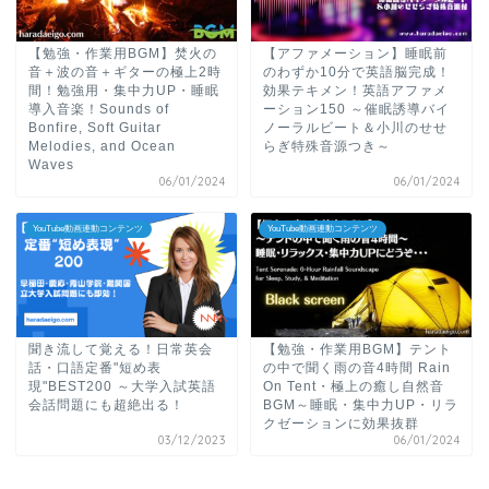
【勉強・作業用BGM】焚火の
【アファメーション】睡眠前
音＋波の音＋ギターの極上2時
のわずか10分で英語脳完成！
間！勉強用・集中力UP・睡眠
効果テキメン！英語アファメ
導入音楽！Sounds of
ーション150 ～催眠誘導バイ
Bonfire, Soft Guitar
ノーラルビート＆小川のせせ
Melodies, and Ocean
らぎ特殊音源つき～
Waves
06/01/2024
06/01/2024
YouTube動画連動コンテンツ
YouTube動画連動コンテンツ
聞き流して覚える！日常英会
【勉強・作業用BGM】テント
話・口語定番"短め表
の中で聞く雨の音4時間 Rain
現"BEST200 ～大学入試英語
On Tent・極上の癒し自然音
会話問題にも超絶出る！
BGM～睡眠・集中力UP・リラ
クゼーションに効果抜群
03/12/2023
06/01/2024