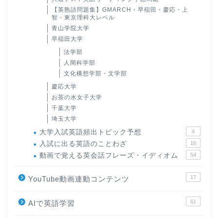
【英熟語問題集】GMARCH・早稲田・慶応・上
智・東京理科大レベル
青山学院大学
早稲田大学
法学部
人間科学部
文化構想学部・文学部
慶応大学
お茶の水女子大学
千葉大学
埼玉大学
大学入試英語頻出トピック予想
4
入試に出る英語のことわざ
16
動画で覚える英会話フレーズ・イディオム
54
17
YouTube動画連動コンテンツ
61
AIで英語学習