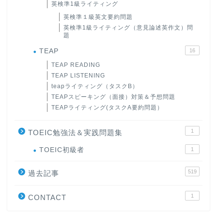
英検準1級ライティング
英検準１級英文要約問題
英検準1級ライティング（意見論述英作文）問
題
TEAP
16
TEAP READING
TEAP LISTENING
teapライティング（タスクB）
TEAPスピーキング（面接）対策＆予想問題
TEAPライティング(タスクA要約問題）
1
TOEIC勉強法＆実践問題集
ホーム
TOEIC初級者
1
519
過去記事
原田高志の”ほぼ日刊”英語
学習＆大学入試英語コラム
1
CONTACT
“シン”・英会話スピード表