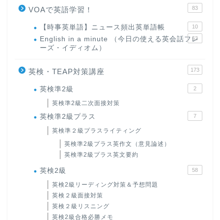
83
VOAで英語学習！
【時事英単語】ニュース頻出英単語帳
10
English in a minute （今日の使える英会話フレ
63
ーズ・イディオム）
173
英検・TEAP対策講座
英検準2級
2
英検準2級二次面接対策
英検準2級プラス
7
英検準２級プラスライティング
英検準2級プラス英作文（意見論述）
英検準2級プラス英文要約
英検2級
58
英検2級リーディング対策＆予想問題
英検２級面接対策
英検２級リスニング
英検2級合格必勝メモ