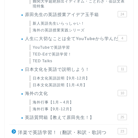
難関大学超絶頻出イディオム・ことわざ・会話文表
現特集
原田先生の英語授業アイデア玉手箱
24
新人英語先生いらっしゃい！
海外の英語授業実践シリーズ
人生に大切なことは全てYouTubeから学んだ
4
YouTubeで英語学習
TED-Edで英語学習！
TED Talks
日本文化を英語で説明しよう！
11
日本文化英語説明【9月-12月】
日本文化英語説明【1月-4月】
海外の文化
10
海外行事【1月～4月】
海外行事【9月-12月】
英語質問箱【教えて原田先生！】
25
23
洋楽で英語学習！（翻訳・和訳・歌詞つ