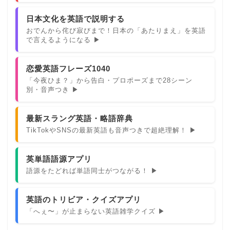
日本文化を英語で説明する
おでんから侘び寂びまで！日本の「あたりまえ」を英語
で言えるようになる ▶
恋愛英語フレーズ1040
「今夜ひま？」から告白・プロポーズまで28シーン
別・音声つき ▶
最新スラング英語・略語辞典
TikTokやSNSの最新英語も音声つきで超絶理解！ ▶
英単語語源アプリ
語源をたどれば単語同士がつながる！ ▶
英語のトリビア・クイズアプリ
「へぇ〜」が止まらない英語雑学クイズ ▶