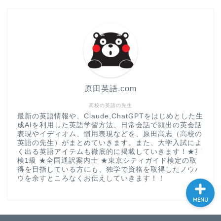
現
大学入試英語対策講座
英語名言・格言・カッコい
い英語＆素敵な英文フレー
ズ集
原田英語.com
過去記事
高校の英語の先生
最新の英語情報や、Claude,ChatGPTをはじめとした生
成AIを利用した英語学習方法、日常会話で頻出の英会話
CONTACT
表現やイディオム、慣用表現などを、原田高志（高校の
英語の先生）がまとめていきます。また、大学入試によ
く出る英語アイテムも徹底的に掲載していきます！★英
検1級 ★全国通訳案内士 ★東京シティガイド検定の取
得を目指している方にも、独学で資格を取得したノウハ
ウを余すところなくお伝えしていきます！！
MENU