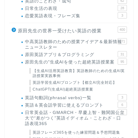
英語のことわざ・成句
62
日常生活の表現
28
恋愛英語表現・フレーズ集
3
400
原田先生の世界一受けたい英語の授業
中高英語教師のための授業アイデア＆最新情報
171
ニュースレター
原田英語アプリ＆プログラミング
31
原田先生の"生成AIを使った超絶英語授業案
95
【生成AI活用英語教育】英語教師のための生成AI英
語授業実践事例
英語学習生成AIプロンプト【都立AI完全対応】
ChatGPT(生成AI)超絶英語授業案
英語句動詞(phrasal verbs)一覧
3
英語＆英会話学習に使えるプロンプト
6
日常英会話・GMARCH・早慶上智・難関国公立
22
大で“差がつく”英語イディオム・ことわざ・口
語表現365
英語フレーズ365を使った練習問題＆予想問題集