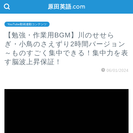
原田英語.com
YouTube動画連動コンテンツ
【勉強・作業用BGM】川のせせら
ぎ・小鳥のさえずり2時間バージョン
～ものすごく集中できる！集中力を表
す脳波上昇保証！
06/01/2024