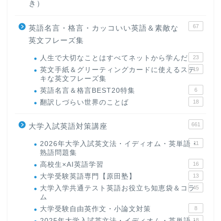
き）
67
英語名言・格言・カッコいい英語＆素敵な
英文フレーズ集
人生で大切なことはすべてネットから学んだ
23
英文手紙＆グリーティングカードに使えるステ
19
キな英文フレーズ集
英語名言＆格言BEST20特集
6
翻訳しづらい世界のことば
18
661
大学入試英語対策講座
2026年大学入試英文法・イディオム・英単語・
11
熟語問題集
高校生×AI英語学習
16
大学受験英語専門【原田塾】
13
大学入学共通テスト英語お役立ち知恵袋＆コラ
45
ム
大学受験自由英作文・小論文対策
8
2025年大学入試英文法・イディオム・英単語・
18