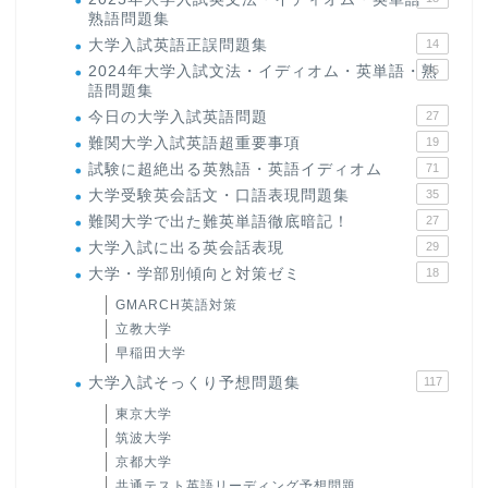
熟語問題集
大学入試英語正誤問題集
14
2024年大学入試文法・イディオム・英単語・熟
15
語問題集
今日の大学入試英語問題
27
難関大学入試英語超重要事項
19
試験に超絶出る英熟語・英語イディオム
71
大学受験英会話文・口語表現問題集
35
難関大学で出た難英単語徹底暗記！
27
大学入試に出る英会話表現
29
大学・学部別傾向と対策ゼミ
18
GMARCH英語対策
立教大学
早稲田大学
大学入試そっくり予想問題集
117
東京大学
筑波大学
京都大学
共通テスト英語リーディング予想問題