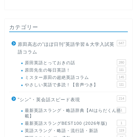
カテゴリー
647
原田高志の"ほぼ日刊"英語学習＆大学入試英
語コラム
原田英語とっておきの話
280
原田先生の毎日英語！
111
ミスター原田の超絶英語コラム
145
やさしい英語で多読！【音声つき】
111
214
"シン"・英会話スピード表現
最新英語スラング・略語辞典【AIはらだくん搭
1
載】
最新英語スラングBEST100 (2026年版)
1
英語スラング・略語・流行語・新語
119