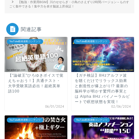
【勉強・作業用BGM】川のせせらぎ・小鳥のさえずり2時間バージョン～ものす
ごく集中できる！集中力を表す脳波上昇保証！
関連記事
YouTube動画連動コンテンツ
YouTube動画連動コンテンツ
【"論破王"ひろゆきボイスで覚
【ガチ検証】8Hzアルファ波
えちゃおう！】共通テスト・
を聴くだけでリラックス効果
大学受験英語必出！超絶英単
と創造性が爆上がり!? 最新の
語100
脳科学が明かす驚愕の事実と
は Alpha 8Hz バイノーラルビ
ートで瞑想状態を実現！
06/01/2024
02/06/2024
YouTube動画連動コンテンツ
YouTube動画連動コンテンツ