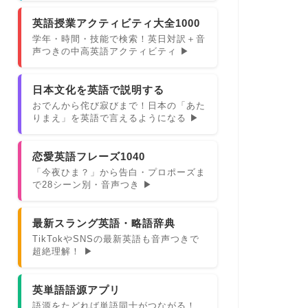
英語授業アクティビティ大全1000
学年・時間・技能で検索！英日対訳＋音
声つきの中高英語アクティビティ ▶
日本文化を英語で説明する
おでんから侘び寂びまで！日本の「あた
りまえ」を英語で言えるようになる ▶
恋愛英語フレーズ1040
「今夜ひま？」から告白・プロポーズま
で28シーン別・音声つき ▶
最新スラング英語・略語辞典
TikTokやSNSの最新英語も音声つきで
超絶理解！ ▶
英単語語源アプリ
語源をたどれば単語同士がつながる！