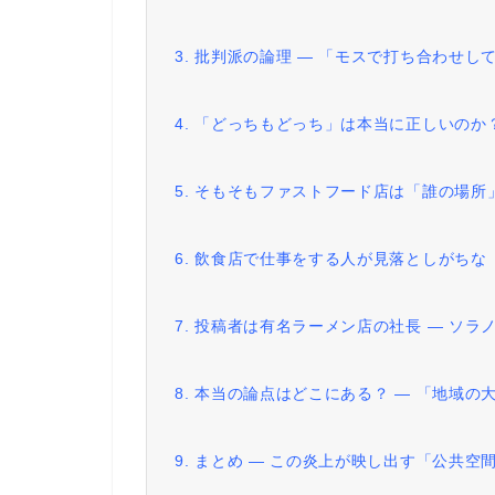
3. 批判派の論理 ― 「モスで打ち合わせ
4. 「どっちもどっち」は本当に正しいのか？
5. そもそもファストフード店は「誰の場所
6. 飲食店で仕事をする人が見落としがち
7. 投稿者は有名ラーメン店の社長 ― ソ
8. 本当の論点はどこにある？ ― 「地域
9. まとめ ― この炎上が映し出す「公共空