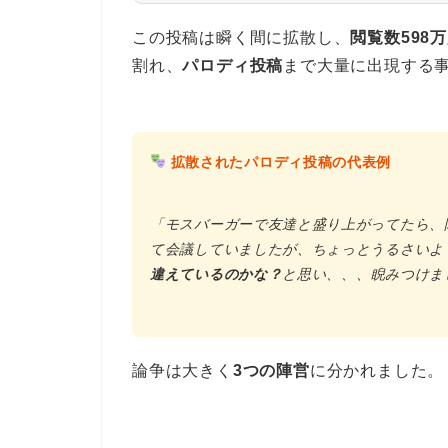
この投稿は瞬く間に拡散し、
閲覧数598
割れ、
パロディ投稿
まで大量に出現する
拡散されたパロディ投稿の代表例
「モスバーガーで友達と盛り上がってたら、
て会議していましたが、ちょっとうるさいよ
違えているのかな？
と思い、、、睨みつけま
論争は大きく
3つの陣営
に分かれました。