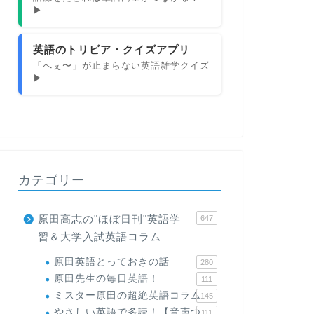
▶
英語のトリビア・クイズアプリ
「へぇ〜」が止まらない英語雑学クイズ
▶
カテゴリー
原田高志の"ほぼ日刊"英語学
647
習＆大学入試英語コラム
原田英語とっておきの話
280
原田先生の毎日英語！
111
ミスター原田の超絶英語コラム
145
やさしい英語で多読！【音声つ
111