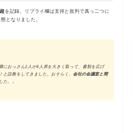
万超
を記録。リプライ欄は支持と批判で真っ二つに
事態となりました。
隣におっさん2人が4人席を大きく取って、書類を広げ
！と説教をしてきました。おそらく、
会社の会議室と間
した。」