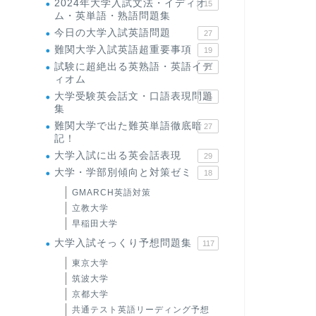
2024年大学入試文法・イディオ
15
ム・英単語・熟語問題集
今日の大学入試英語問題
27
難関大学入試英語超重要事項
19
試験に超絶出る英熟語・英語イデ
71
ィオム
大学受験英会話文・口語表現問題
35
集
難関大学で出た難英単語徹底暗
27
記！
大学入試に出る英会話表現
29
大学・学部別傾向と対策ゼミ
18
GMARCH英語対策
立教大学
早稲田大学
大学入試そっくり予想問題集
117
東京大学
筑波大学
京都大学
共通テスト英語リーディング予想