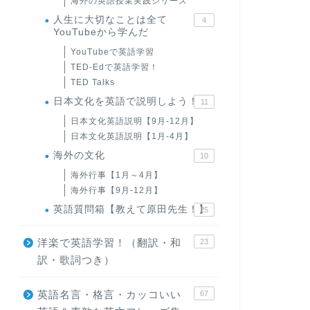
海外の英語授業実践シリーズ
人生に大切なことは全て
4
YouTubeから学んだ
YouTubeで英語学習
TED-Edで英語学習！
TED Talks
日本文化を英語で説明しよう！
11
日本文化英語説明【9月-12月】
日本文化英語説明【1月-4月】
海外の文化
10
海外行事【1月～4月】
海外行事【9月-12月】
英語質問箱【教えて原田先生！】
25
洋楽で英語学習！（翻訳・和
23
訳・歌詞つき）
英語名言・格言・カッコいい
67