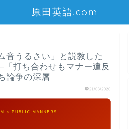
原田英語.com
ム音うるさい」と説教した
上―「打ち合わせもマナー違反
ち論争の深層
21/03/2026
RM × PUBLIC MANNERS