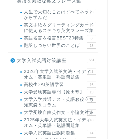
英語＆素敵な英文フレーズ集
人生で大切なことはすべてネット
23
から学んだ
英文手紙＆グリーティングカード
19
に使えるステキな英文フレーズ集
英語名言＆格言BEST20特集
6
翻訳しづらい世界のことば
18
大学入試英語対策講座
661
2026年大学入試英文法・イディ
11
オム・英単語・熟語問題集
高校生×AI英語学習
16
大学受験英語専門【原田塾】
13
大学入学共通テスト英語お役立ち
45
知恵袋＆コラム
大学受験自由英作文・小論文対策
8
2025年大学入試英文法・イディ
18
オム・英単語・熟語問題集
大学入試英語正誤問題集
14