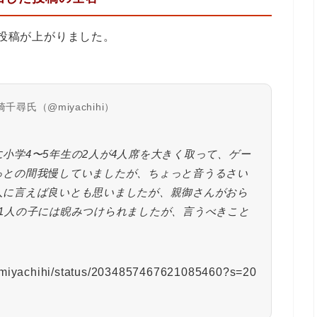
1本の投稿が上がりました。
尋氏（@miyachihi）
小学4〜5年生の2人が4人席を大きく取って、ゲー
っとの間我慢していましたが、ちょっと音うるさい
人に言えば良いとも思いましたが、親御さんがおら
1人の子には睨みつけられましたが、言うべきこと
m/miyachihi/status/2034857467621085460?s=20