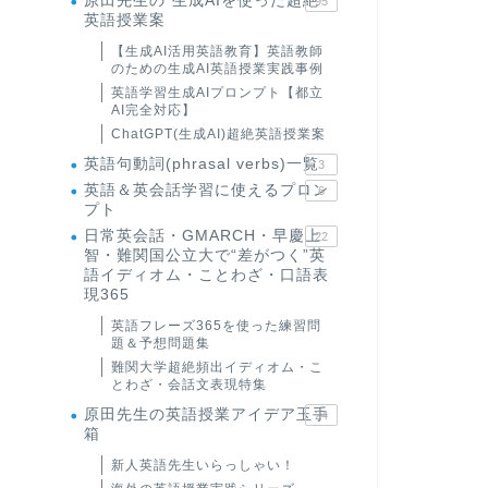
原田先生の"生成AIを使った超絶
95
英語授業案
【生成AI活用英語教育】英語教師
のための生成AI英語授業実践事例
英語学習生成AIプロンプト【都立
AI完全対応】
ChatGPT(生成AI)超絶英語授業案
英語句動詞(phrasal verbs)一覧
3
英語＆英会話学習に使えるプロン
6
プト
日常英会話・GMARCH・早慶上
22
智・難関国公立大で“差がつく”英
語イディオム・ことわざ・口語表
現365
英語フレーズ365を使った練習問
題＆予想問題集
難関大学超絶頻出イディオム・こ
とわざ・会話文表現特集
原田先生の英語授業アイデア玉手
24
箱
新人英語先生いらっしゃい！