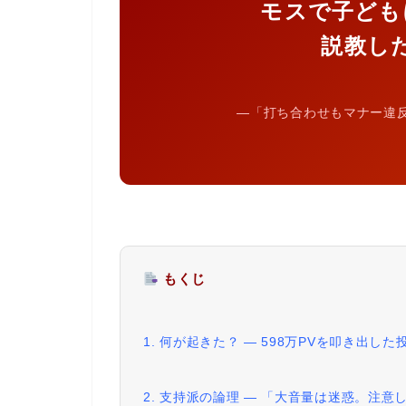
モスで子ども
説教し
―「打ち合わせもマナー違
もくじ
1. 何が起きた？ ― 598万PVを叩き出し
2. 支持派の論理 ― 「大音量は迷惑。注意