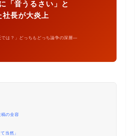
に「音うるさい」と
た社長が大炎上
反では？」どっちもどっち論争の深層―
た投稿の全容
して当然」