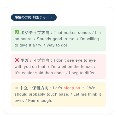
感情の方向 判別チャート
ポジティブ方向：
That makes sense. / I’m
on board. / Sounds good to me. / I’m willing
to give it a try. / Way to go!
ネガティブ方向：
I don’t see eye to eye
with you on that. / I’m a bit on the fence. /
It’s easier said than done. / I beg to differ.
⏸ 中立・保留方向：
Let’s
sleep on
it. / We
should probably touch base. / Let me think it
over. / Fair enough.