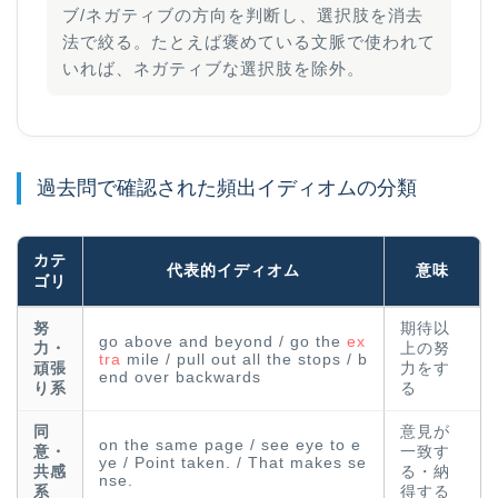
ブ/ネガティブの方向を判断し、選択肢を消去
法で絞る。たとえば褒めている文脈で使われて
いれば、ネガティブな選択肢を除外。
過去問で確認された頻出イディオムの分類
カテ
代表的イディオム
意味
ゴリ
努
期待以
go above and beyond / go the
ex
力・
上の努
tra
mile / pull out all the stops / b
頑張
力をす
end over backwards
り系
る
同
意見が
on the same page / see eye to e
意・
一致す
ye / Point taken. / That makes se
共感
る・納
nse.
系
得する