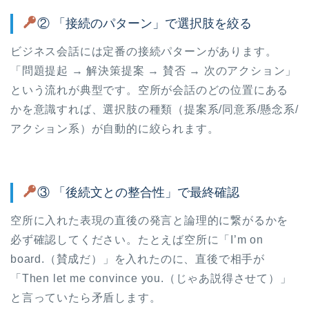
② 「接続のパターン」で選択肢を絞る
ビジネス会話には定番の接続パターンがあります。
「問題提起 → 解決策提案 → 賛否 → 次のアクション」
という流れが典型です。空所が会話のどの位置にある
かを意識すれば、選択肢の種類（提案系/同意系/懸念系/
アクション系）が自動的に絞られます。
③ 「後続文との整合性」で最終確認
空所に入れた表現の直後の発言と論理的に繋がるかを
必ず確認してください。たとえば空所に「I’m on
board.（賛成だ）」を入れたのに、直後で相手が
「Then let me convince you.（じゃあ説得させて）」
と言っていたら矛盾します。