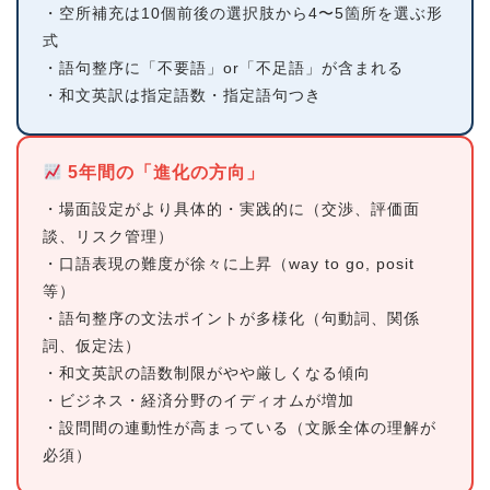
・空所補充は10個前後の選択肢から4〜5箇所を選ぶ形
式
・語句整序に「不要語」or「不足語」が含まれる
・和文英訳は指定語数・指定語句つき
5年間の「進化の方向」
・場面設定がより具体的・実践的に（交渉、評価面
談、リスク管理）
・口語表現の難度が徐々に上昇（way to go, posit
等）
・語句整序の文法ポイントが多様化（句動詞、関係
詞、仮定法）
・和文英訳の語数制限がやや厳しくなる傾向
・ビジネス・経済分野のイディオムが増加
・設問間の連動性が高まっている（文脈全体の理解が
必須）