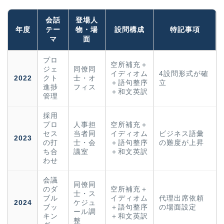
会話
登場人
年度
テー
物・場
設問構成
特記事項
マ
面
プロ
空所補充＋
ジェ
同僚同
イディオム
4設問形式が確
2022
クト
士・オ
＋語句整序
立
進捗
フィス
＋和文英訳
管理
採用
プロ
人事担
空所補充＋
セス
当者同
イディオム
ビジネス語彙
2023
の打
士・会
＋語句整序
の難度が上昇
ち合
議室
＋和文英訳
わせ
会議
同僚同
のダ
空所補充＋
士・ス
ブル
イディオム
代理出席依頼
2024
ケジュ
ブッ
＋語句整序
の場面設定
ール調
キン
＋和文英訳
整