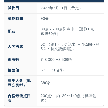
試験日
2027年2月21日（予定）
試験時間
90分
80点 / 200点満点中（国語60点・
配点
選択60点）
5題（第1問：会話文 ＋ 第2問〜第
大問構成
5問：長文読解4題）
総語数
約3,300〜3,500語
偏差値
67.5（河合塾）
募集人数（地
390名
歴公民型）
合格最低点目
200点中 約130〜140点（標準化
安
後）