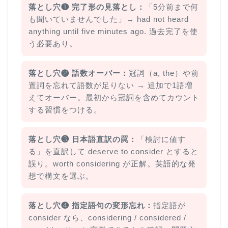
落とし穴❶ 完了形の見落とし：
「5分前まで何
も聞いていませんでした」→ had not heard
anything until five minutes ago. 過去完了を使
う必要あり。
落とし穴❷ 語数オーバー：
冠詞（a, the）や前
置詞を忘れて語数が足りない → 追加で1語増
えてオーバー。最初から冠詞を含めてカウント
する習慣をつける。
落とし穴❸ 日本語直訳の罠：
「検討に値す
る」を直訳して deserve to consider とすると
誤り。worth considering が正解。英語的な発
想で構文を選ぶ。
落とし穴❹ 指定語句の変形忘れ：
指定語が
consider なら、considering / considered /