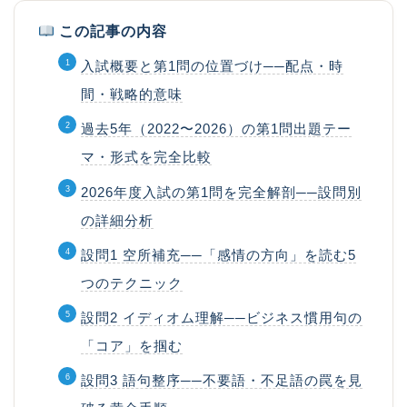
この記事の内容
入試概要と第1問の位置づけ──配点・時
間・戦略的意味
過去5年（2022〜2026）の第1問出題テー
マ・形式を完全比較
2026年度入試の第1問を完全解剖──設問別
の詳細分析
設問1 空所補充──「感情の方向」を読む5
つのテクニック
設問2 イディオム理解──ビジネス慣用句の
「コア」を掴む
設問3 語句整序──不要語・不足語の罠を見