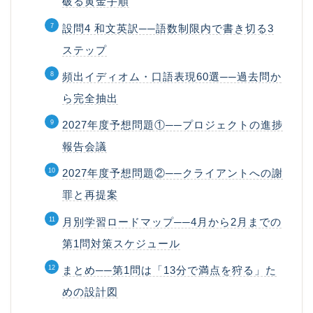
破る黄金手順
設問4 和文英訳──語数制限内で書き切る3
ステップ
頻出イディオム・口語表現60選──過去問か
ら完全抽出
2027年度予想問題①──プロジェクトの進捗
報告会議
2027年度予想問題②──クライアントへの謝
罪と再提案
月別学習ロードマップ──4月から2月までの
第1問対策スケジュール
まとめ──第1問は「13分で満点を狩る」た
めの設計図