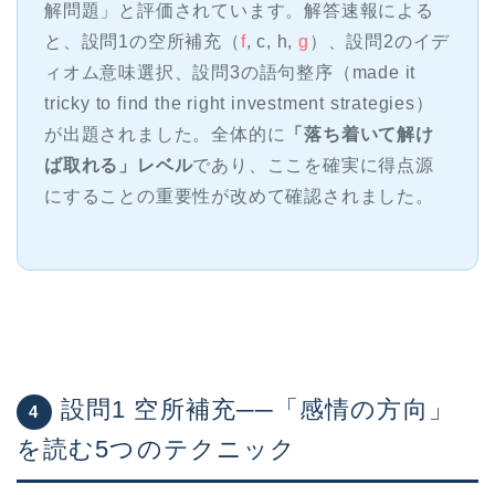
解問題」と評価されています。解答速報による
と、設問1の空所補充（
f
, c, h,
g
）、設問2のイデ
ィオム意味選択、設問3の語句整序（made it
tricky to find the right investment strategies）
が出題されました。全体的に
「落ち着いて解け
ば取れる」レベル
であり、ここを確実に得点源
にすることの重要性が改めて確認されました。
設問1 空所補充──「感情の方向」
4
を読む5つのテクニック