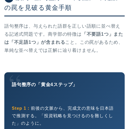
の罠を見破る黄金手順
語句整序は、与えられた語群を正しい語順に並べ替え
る記述式問題です。商学部の特徴は
「不要語1つ」また
は「不足語1つ」が含まれる
こと。この罠があるため、
単純な並べ替えでは正解に辿り着けません。
“
語句整序の「黄金4ステップ」
Step 1：
前後の文脈から、完成文の意味を日本語
で推測する。「投資戦略を見つけるのを難しくし
た」のように。