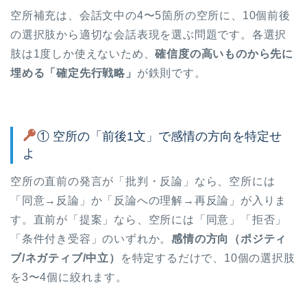
空所補充は、会話文中の4〜5箇所の空所に、10個前後
の選択肢から適切な会話表現を選ぶ問題です。各選択
肢は1度しか使えないため、
確信度の高いものから先に
埋める「確定先行戦略」
が鉄則です。
① 空所の「前後1文」で感情の方向を特定せ
よ
空所の直前の発言が「批判・反論」なら、空所には
「同意→反論」か「反論への理解→再反論」が入りま
す。直前が「提案」なら、空所には「同意」「拒否」
「条件付き受容」のいずれか。
感情の方向（ポジティ
ブ/ネガティブ/中立）
を特定するだけで、10個の選択肢
を3〜4個に絞れます。