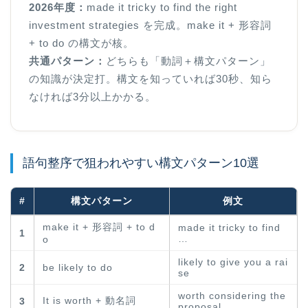
2026年度：
made it tricky to find the right
investment strategies を完成。make it + 形容詞
+ to do の構文が核。
共通パターン：
どちらも「動詞＋構文パターン」
の知識が決定打。構文を知っていれば30秒、知ら
なければ3分以上かかる。
語句整序で狙われやすい構文パターン10選
#
構文パターン
例文
make it + 形容詞 + to d
made it tricky to find
1
…
o
likely to give you a rai
2
be likely to do
se
worth considering the
It is worth + 動名詞
3
proposal