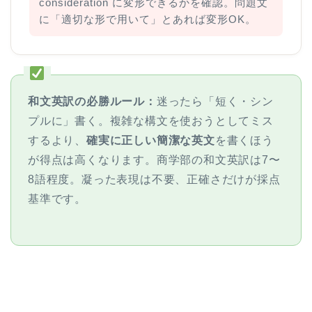
consideration に変形できるかを確認。問題文
に「適切な形で用いて」とあれば変形OK。
和文英訳の必勝ルール：
迷ったら「短く・シン
プルに」書く。複雑な構文を使おうとしてミス
するより、
確実に正しい簡潔な英文
を書くほう
が得点は高くなります。商学部の和文英訳は7〜
8語程度。凝った表現は不要、正確さだけが採点
ホーム
基準です。
原田高志の”ほぼ日刊”英語
学習＆大学入試英語コラム
“シン”・英会話スピード表
現