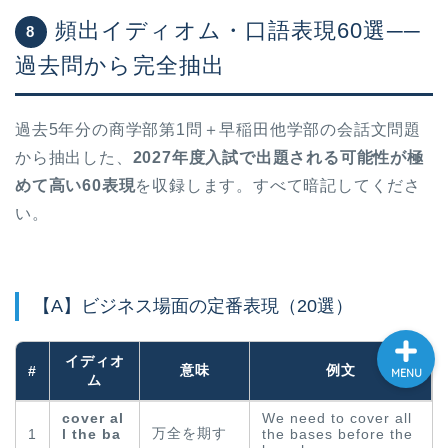
頻出イディオム・口語表現60選──
大学入試英語対策講座
8
過去問から完全抽出
英語名言・格言・カッコい
い英語＆素敵な英文フレー
ズ集
過去5年分の商学部第1問＋早稲田他学部の会話文問題
から抽出した、
2027年度入試で出題される可能性が極
過去記事
めて高い60表現
を収録します。すべて暗記してくださ
い。
CONTACT
【A】ビジネス場面の定番表現（20選）
イディオ
意味
例文
#
MENU
ム
cover al
We need to cover all
万全を期す
1
l the ba
the bases before the