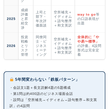
グ
成績
上司と
空所補充＋
評価
way to go
等
部下・
イディオム
2025
と昇
の口語表現が
年次評
＋語句整序
給交
出題
価面談
＋和文英訳
渉
投資
同僚同
全体的に「や
空所補充＋
戦略
士・ビ
や易〜標準」
イディオム
2026
とリ
ジネス
の評価。4設問
＋語句整序
スク
ミーテ
形式は完全定
＋和文英訳
管理
ィング
着
5年間変わらない「鉄板パターン」
・会話文1題＋長文読解4題の5題構成
・第1問は約400語のビジネス場面会話
・設問は「空所補充→イディオム→語句整序→和文英
訳」の4設問