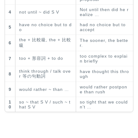
Not until then did he r
4
not until ~ did S V
ealize …
have no choice but to d
had no choice but to
5
o
accept
the + 比較級, the + 比較
The sooner, the bette
6
級
r.
too complex to explai
too + 形容詞 + to do
7
n briefly
think through / talk ove
have thought this thro
8
r 等の句動詞
ugh
would rather postpon
9
would rather ~ than …
e than rush
1
so ~ that S V / such ~ t
so tight that we could
0
hat S V
n’t …