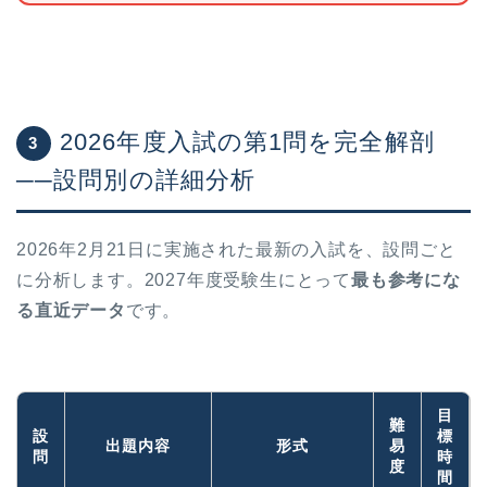
2026年度入試の第1問を完全解剖
3
──設問別の詳細分析
2026年2月21日に実施された最新の入試を、設問ごと
に分析します。2027年度受験生にとって
最も参考にな
る直近データ
です。
目
難
設
標
出題内容
形式
易
問
時
度
間