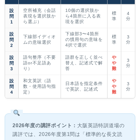
空所補充（会話
10個の選択肢か
設
標
4
表現を選択肢か
ら4箇所に入る表
問
分
準
ら選ぶ）
現を選択
1
下線部3〜4箇所
設
下線部イディオ
標
3
の慣用句の意味を
問
分
ムの意味選択
準
4択で選択
2
語句整序（不要
語群を正しく並べ
や
設
3
語or不足語あ
替え、記述式で解
や
問
分
り）
答
難
3
和文英訳（語
や
設
日本語を指定条件
3
数・使用語句指
や
問
分
で英訳、記述式
定）
難
4
2026年度の講評ポイント：
大阪英語特訓道場の
講評では、2026年度第1問は「標準的な長文読