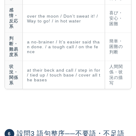
感
喜び・
情・
over the moon / Don’t sweat it! /
安心・
反応
Way to go! / in hot water
困難
系
判
簡単・
a no-brainer / It’s easier said tha
断・
困難の
n done. / a tough call / on the fe
難易
nce
判断
度系
状
人間関
at their beck and call / step in for
況・
係・状
/ tied up / touch base / cover all t
関係
況の描
he bases
系
写
設問3 語句整序──不要語・不足語
6