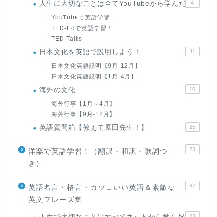
人生に大切なことは全てYouTubeから学んだ
4
YouTubeで英語学習
TED-Edで英語学習！
TED Talks
日本文化を英語で説明しよう！
11
日本文化英語説明【9月-12月】
日本文化英語説明【1月-4月】
海外の文化
10
海外行事【1月～4月】
海外行事【9月-12月】
英語質問箱【教えて原田先生！】
25
23
洋楽で英語学習！（翻訳・和訳・歌詞つ
き）
67
英語名言・格言・カッコいい英語＆素敵な
英文フレーズ集
人生で大切なことはすべてネットから学んだ
23