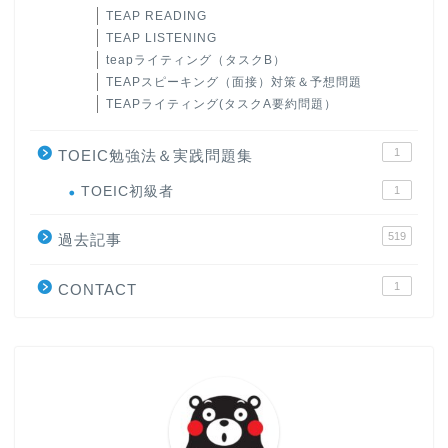
TEAP READING
TEAP LISTENING
teapライティング（タスクB）
TEAPスピーキング（面接）対策＆予想問題
TEAPライティング(タスクA要約問題）
1
TOEIC勉強法＆実践問題集
ホーム
TOEIC初級者
1
519
原田高志の”ほぼ日刊”英語
過去記事
学習＆大学入試英語コラム
1
CONTACT
“シン”・英会話スピード表
現
大学入試英語対策講座