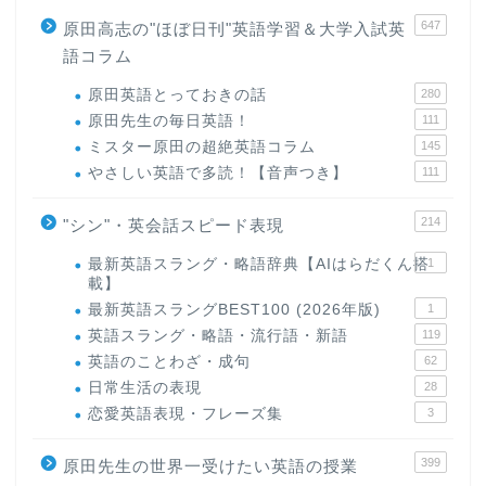
647
原田高志の"ほぼ日刊"英語学習＆大学入試英
語コラム
原田英語とっておきの話
280
原田先生の毎日英語！
111
ミスター原田の超絶英語コラム
145
やさしい英語で多読！【音声つき】
111
214
"シン"・英会話スピード表現
最新英語スラング・略語辞典【AIはらだくん搭
1
載】
最新英語スラングBEST100 (2026年版)
1
英語スラング・略語・流行語・新語
119
英語のことわざ・成句
62
日常生活の表現
28
恋愛英語表現・フレーズ集
3
399
原田先生の世界一受けたい英語の授業