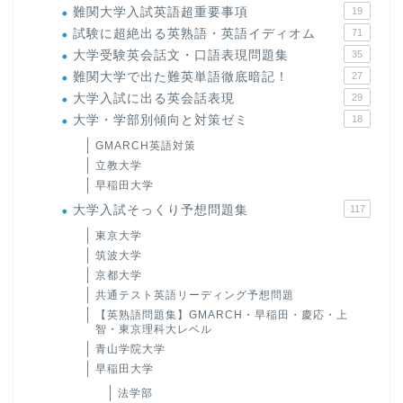
難関大学入試英語超重要事項
19
試験に超絶出る英熟語・英語イディオム
71
大学受験英会話文・口語表現問題集
35
難関大学で出た難英単語徹底暗記！
27
大学入試に出る英会話表現
29
大学・学部別傾向と対策ゼミ
18
GMARCH英語対策
立教大学
早稲田大学
大学入試そっくり予想問題集
117
東京大学
筑波大学
京都大学
共通テスト英語リーディング予想問題
【英熟語問題集】GMARCH・早稲田・慶応・上
智・東京理科大レベル
青山学院大学
早稲田大学
法学部