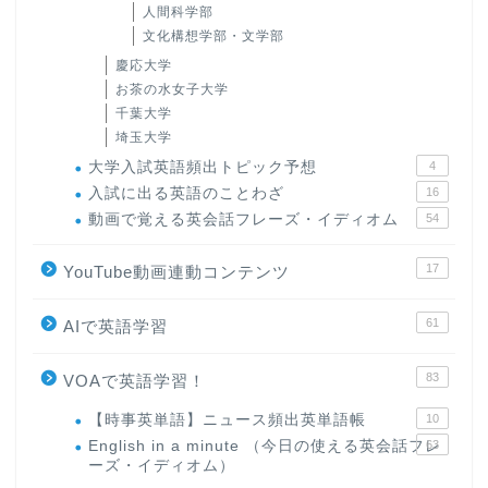
人間科学部
文化構想学部・文学部
慶応大学
お茶の水女子大学
千葉大学
埼玉大学
大学入試英語頻出トピック予想
4
入試に出る英語のことわざ
16
動画で覚える英会話フレーズ・イディオム
54
17
YouTube動画連動コンテンツ
61
AIで英語学習
83
VOAで英語学習！
【時事英単語】ニュース頻出英単語帳
10
English in a minute （今日の使える英会話フレ
63
ーズ・イディオム）