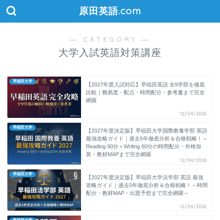
原田英語.com
― CATEGORY ―
大学入試英語対策講座
早稲田大学
【2027年度入試対応】早稲田英語 全9学部を徹底
比較｜難易度・配点・時間配分・参考書まで完全
網羅
12/04/2026
早稲田大学
【2027年度決定版】早稲田大学国際教養学部 英語
最強攻略ガイド｜過去5年徹底分析＆合格戦略！～
Reading 90分＋Writing 60分の時間配分・外検加
算・教材MAPまで完全網羅
12/04/2026
早稲田大学
【2027年度決定版】早稲田大学法学部 英語 最強
攻略ガイド｜過去5年徹底分析＆合格戦略！～時間
配分・教材MAP・出題予想まで完全網羅～
12/04/2026