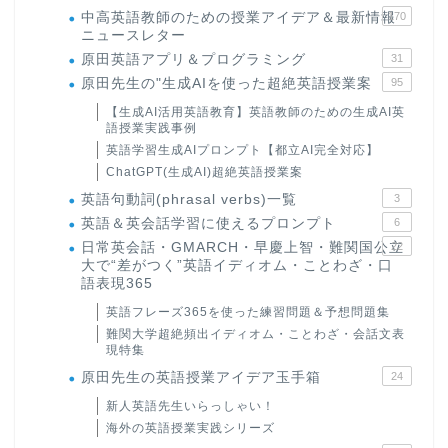
中高英語教師のための授業アイデア＆最新情報
170
ニュースレター
原田英語アプリ＆プログラミング
31
原田先生の"生成AIを使った超絶英語授業案
95
【生成AI活用英語教育】英語教師のための生成AI英
語授業実践事例
英語学習生成AIプロンプト【都立AI完全対応】
ChatGPT(生成AI)超絶英語授業案
英語句動詞(phrasal verbs)一覧
3
英語＆英会話学習に使えるプロンプト
6
日常英会話・GMARCH・早慶上智・難関国公立
22
大で“差がつく”英語イディオム・ことわざ・口
語表現365
英語フレーズ365を使った練習問題＆予想問題集
難関大学超絶頻出イディオム・ことわざ・会話文表
現特集
原田先生の英語授業アイデア玉手箱
24
新人英語先生いらっしゃい！
海外の英語授業実践シリーズ