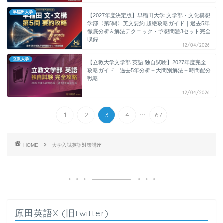
早稲田大学
【2027年度決定版】早稲田大学 文学部・文化構想
学部〈第5問〉英文要約 超絶攻略ガイド｜過去5年
徹底分析＆解法テクニック・予想問題3セット完全
収録
12/04/2026
立教大学
【立教大学文学部 英語 独自試験】2027年度完全
攻略ガイド｜過去5年分析＋大問別解法＋時間配分
戦略
12/04/2026
...
1
2
3
4
67
HOME
大学入試英語対策講座
原田英語X (旧twitter)