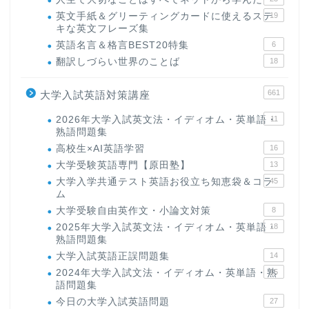
英文手紙＆グリーティングカードに使えるステ
19
キな英文フレーズ集
英語名言＆格言BEST20特集
6
翻訳しづらい世界のことば
18
661
大学入試英語対策講座
2026年大学入試英文法・イディオム・英単語・
11
熟語問題集
高校生×AI英語学習
16
大学受験英語専門【原田塾】
13
大学入学共通テスト英語お役立ち知恵袋＆コラ
45
ム
大学受験自由英作文・小論文対策
8
2025年大学入試英文法・イディオム・英単語・
18
熟語問題集
大学入試英語正誤問題集
14
2024年大学入試文法・イディオム・英単語・熟
15
語問題集
今日の大学入試英語問題
27