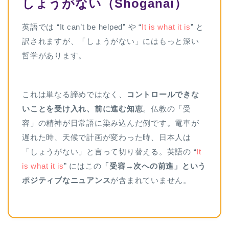
しょうがない（Shoganai）
英語では “It can’t be helped” や “
It is what it is
” と
訳されますが、「しょうがない」にはもっと深い
哲学があります。
これは単なる諦めではなく、
コントロールできな
いことを受け入れ、前に進む知恵
。仏教の「受
容」の精神が日常語に染み込んだ例です。電車が
遅れた時、天候で計画が変わった時、日本人は
「しょうがない」と言って切り替える。英語の “
It
is what it is
” にはこの
「受容→次への前進」という
ポジティブなニュアンス
が含まれていません。