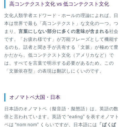
高コンテクスト文化 vs 低コンテクスト文化
文化人類学者エドワード・ホールの理論によれば、日
本は世界で最も「高コンテクスト」な文化の一つ。つ
まり、
言葉にしない部分に多くの意味が含まれる
社会
です。「お疲れ様です」が万能フレーズとして機能す
るのも、話者と聞き手が共有する「文脈」が極めて豊
かだから。低コンテクスト文化（アメリカなど）で
は、すべてを言葉で明示する必要があるため、この
「文脈依存型」の表現は翻訳しにくいのです。
オノマトペ大国・日本
日本語のオノマトペ（擬音語・擬態語）は、英語の数
倍と言われています。英語で “eating” を表すオノマト
ペは “nom nom” くらいですが、日本語には
「ぱくぱ