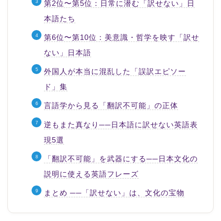
第2位〜第5位：日常に潜む「訳せない」日
本語たち
第6位〜第10位：美意識・哲学を映す「訳せ
ない」日本語
外国人が本当に混乱した「誤訳エピソー
ド」集
言語学から見る「翻訳不可能」の正体
逆もまた真なり──日本語に訳せない英語表
現5選
「翻訳不可能」を武器にする──日本文化の
説明に使える英語フレーズ
まとめ ──「訳せない」は、文化の宝物