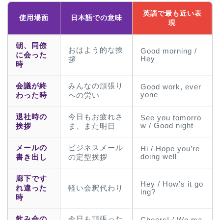
英語で最も近い表
使用場面
日本語での意味
現
朝、同僚
おはよう的な挨
Good morning /
に会った
Hey
拶
時
会議が終
みんなの頑張り
Good work, ever
yone
わった時
への労い
退社時の
今日もお疲れさ
See you tomorro
w / Good night
挨拶
ま、また明日
メールの
ビジネスメール
Hi / Hope you’re
doing well
書き出し
の定型挨拶
廊下です
Hey / How’s it go
れ違った
軽い会釈代わり
ing?
時
飲み会の
今日も頑張った