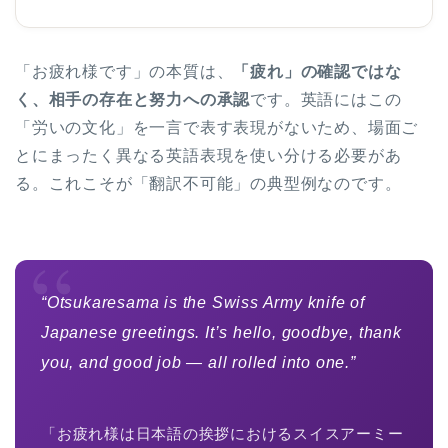
「お疲れ様です」の本質は、
「疲れ」の確認ではな
く、相手の存在と努力への承認
です。英語にはこの
「労いの文化」を一言で表す表現がないため、場面ご
とにまったく異なる英語表現を使い分ける必要があ
る。これこそが「翻訳不可能」の典型例なのです。
“
“Otsukaresama is the Swiss Army knife of
Japanese greetings. It’s hello, goodbye, thank
you, and good job — all rolled into one.”
「お疲れ様は日本語の挨拶におけるスイスアーミー