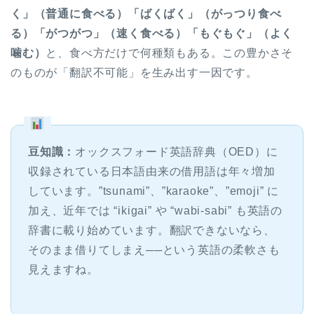
く」（普通に食べる）「ばくばく」（がっつり食べ
る）「がつがつ」（速く食べる）「もぐもぐ」（よく
噛む）
と、食べ方だけで何種類もある。この豊かさそ
のものが「翻訳不可能」を生み出す一因です。
豆知識：
オックスフォード英語辞典（OED）に
収録されている日本語由来の借用語は年々増加
ホーム
しています。”tsunami”、”karaoke”、”emoji” に
加え、近年では “ikigai” や “wabi-sabi” も英語の
原田高志の”ほぼ日刊”英語
辞書に載り始めています。翻訳できないなら、
学習＆大学入試英語コラム
そのまま借りてしまえ──という英語の柔軟さも
見えますね。
“シン”・英会話スピード表
現