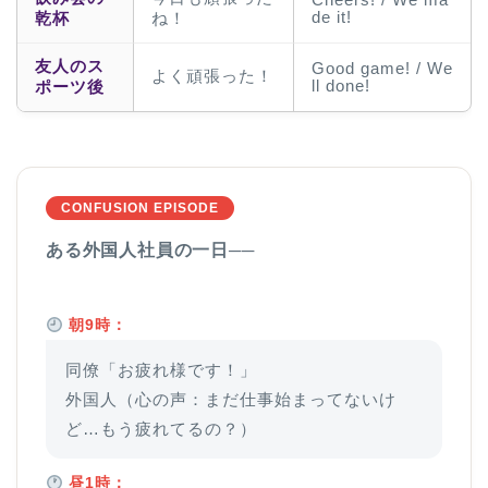
Cheers! / We ma
de it!
乾杯
ね！
友人のス
Good game! / We
よく頑張った！
ll done!
ポーツ後
CONFUSION EPISODE
ある外国人社員の一日──
朝9時：
同僚「お疲れ様です！」
外国人（心の声：まだ仕事始まってないけ
ど…もう疲れてるの？）
昼1時：