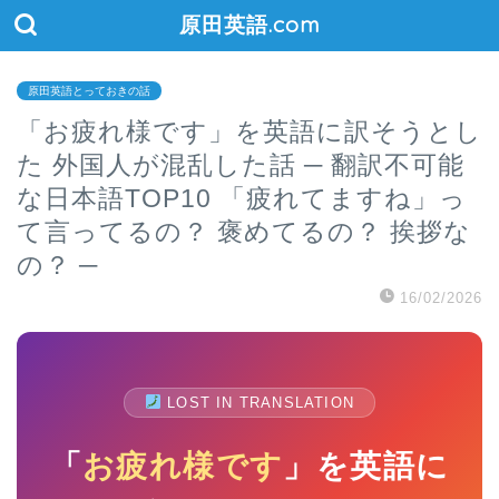
原田英語.com
原田英語とっておきの話
「お疲れ様です」を英語に訳そうとし
た 外国人が混乱した話 ─ 翻訳不可能
な日本語TOP10 「疲れてますね」っ
て言ってるの？ 褒めてるの？ 挨拶な
の？ ─
16/02/2026
LOST IN TRANSLATION
「
お疲れ様です
」を英語に