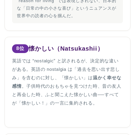
“reason for living” では表現しきれない、日本的
な「日常の中の小さな喜び」というニュアンスが
世界中の読者の心を掴んだ。
懐かしい（Natsukashii）
8位
英語では “nostalgic” と訳されるが、決定的な違い
がある。英語の nostalgia は「過去を思い出す悲し
み」を含むのに対し、「懐かしい」は
温かく幸せな
感情
。子供時代のおもちゃを見つけた時、昔の友人
と再会した時、ふと聞こえた懐かしい曲──すべて
が「懐かしい！」の一言に集約される。