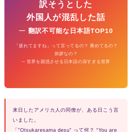
訳そうとした
外国人が混乱した話
─
翻訳不可能な日本語TOP10
「疲れてますね」って言ってるの？ 褒めてるの？
挨拶なの？
─ 世界を困惑させる日本語の深すぎる世界
来日したアメリカ人の同僚が、ある日こう言
いました。
「”Otsukaresama desu” って何？ “You are