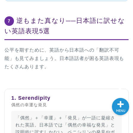
大学入試英語対策講座
逆もまた真なり──日本語に訳せな
7
英語名言・格言・カッコい
い英語表現5選
い英語＆素敵な英文フレー
ズ集
公平を期すために、英語から日本語への「翻訳不可
過去記事
能」も見てみましょう。日本語話者が困る英語表現も
たくさんあります。
CONTACT
1. Serendipity
偶然の幸運な発見
MENU
「偶然」＋「幸運」＋「発見」が一語に凝縮さ
れた英語。日本語では「偶然の幸福な発見」と
説明的に訳すしかない。ペニシリンの発見やポ