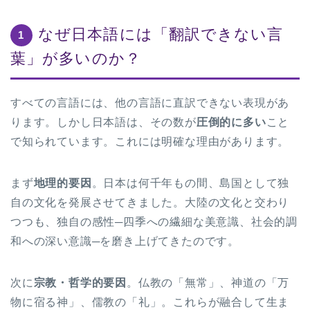
なぜ日本語には「翻訳できない言
1
葉」が多いのか？
すべての言語には、他の言語に直訳できない表現があ
ります。しかし日本語は、その数が
圧倒的に多い
こと
で知られています。これには明確な理由があります。
まず
地理的要因
。日本は何千年もの間、島国として独
自の文化を発展させてきました。大陸の文化と交わり
つつも、独自の感性─四季への繊細な美意識、社会的調
和への深い意識─を磨き上げてきたのです。
次に
宗教・哲学的要因
。仏教の「無常」、神道の「万
物に宿る神」、儒教の「礼」。これらが融合して生ま