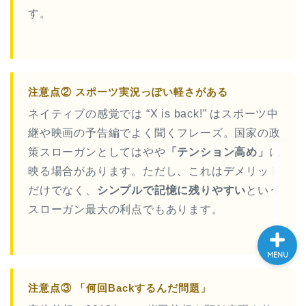
す。
大学入試英語対策講座
英語名言・格言・カッコい
い英語＆素敵な英文フレー
ズ集
注意点② スポーツ実況っぽい軽さがある
ネイティブの感覚では “X is back!” はスポーツ中
過去記事
継や映画の予告編でよく聞くフレーズ。国家の政
策スローガンとしてはやや
「テンション高め」
に
CONTACT
映る場合があります。ただし、これはデメリット
だけでなく、
シンプルで記憶に残りやすい
という
スローガン最大の利点でもあります。
MENU
注意点③ 「何回Backするんだ問題」