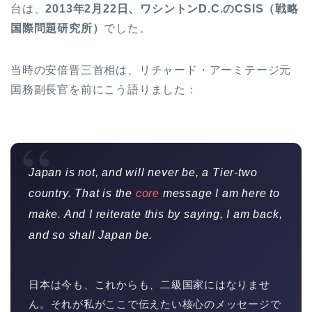
台は、
2013年2月22日、ワシントンD.C.のCSIS（戦略
国際問題研究所）
でした。
当時の安倍晋三首相は、リチャード・アーミテージ元
国務副長官を前にこう語りました：
“
Japan is not, and will never be, a Tier-two
country. That is the
core
message I am here to
make. And I reiterate this by saying, I am back,
and so shall Japan be.
日本は今も、これからも、二級国家にはなりませ
ん。それが私がここで伝えたい核心のメッセージで