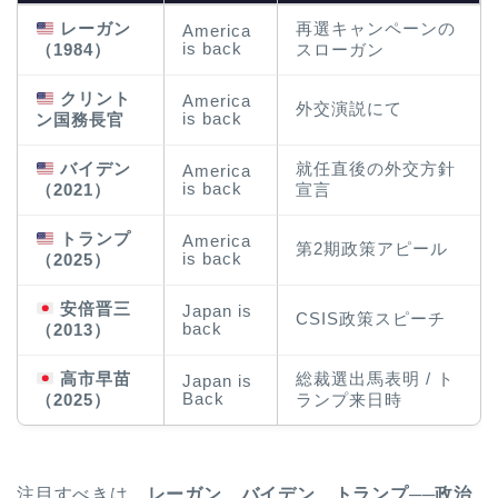
レーガン
再選キャンペーンの
America
is back
（1984）
スローガン
クリント
America
外交演説にて
is back
ン国務長官
バイデン
就任直後の外交方針
America
is back
（2021）
宣言
トランプ
America
第2期政策アピール
is back
（2025）
安倍晋三
Japan is
CSIS政策スピーチ
back
（2013）
高市早苗
総裁選出馬表明 / ト
Japan is
Back
（2025）
ランプ来日時
注目すべきは、
レーガン、バイデン、トランプ──政治