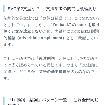
SVC第2文型か？──文法学者の間でも議論あり
伝統的な英文法では「副詞は補語（C）にはなれない」
とされています。しかし、
“I’m back” の back を取り
除くと文が成立しない
ため、実質的にこのbackは
副詞
的補語（adverbial complement）
として機能してい
ます。
これは言語学では
「叙述副詞」
と呼ばれ、現代英語学
では広く認められている用法です。つまり「文法的に
間違い」どころか、
英語の基本構造そのもの
なので
す。
「be動詞＋副詞」パターン一覧──これ全部同じ