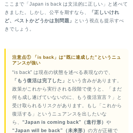
ここまで「Japan is back は文法的に正しい」と述べて
きました。しかし、公平を期すなら、
「正しいけれ
ど、ベストかどうかは別問題」
という視点も提示すべ
きでしょう。
注意点① 「is back」は”既に達成した”というニュ
アンスが強い
“is back” は現在の状態を述べる表現なので、
ホーム
「もう復活は完了した」
という含みがあります。
政策がこれから実行される段階で使うと、「まだ
原田高志の”ほぼ日刊”英語
何も成し遂げていないのに、もう復活宣言？」と
学習＆大学入試英語コラム
受け取られるリスクがあります。もし「これから
復活する」というニュアンスを出したいな
“シン”・英会話スピード表
ら、
“Japan is coming back”（進行形）
や
現
“Japan will be back”（未来形）
の方が正確で