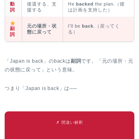
動
後退する、支
He
backed
the plan.（彼
詞
援する
は計画を支持した）
元の場所・状
I’ll be
back
.（戻ってく
副
態に戻って
る）
詞
「Japan is back」のbackは
副詞
です。「元の場所・元
の状態に戻って」という意味。
つまり「Japan is back」は──
✗ 間違い解釈