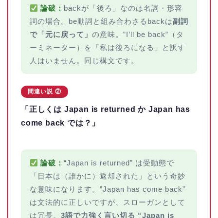
論破：
backが「後ろ」なのは名詞・形容
詞の場合。be動詞と組み合わさるbackは
副詞
で「元に戻って」
の意味。”I’ll be back”（タ
ーミネーター）を「私は後ろになる」と訳す
人はいません。同じ構文です。
間違い説 ②
「正しくは Japan is returned か Japan has
come back では？」
論破：
“Japan is returned” は受動態で
「日本は（誰かに）返却された」という奇妙
な意味になります。”Japan has come back”
は文法的に正しいですが、スローガンとして
は冗長。
3語で力強く言い切る “Japan is