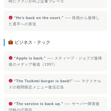
時にファンが叫ぶ定番フレーズ
❻
“He’s back on the court.”
── 怪我から復帰し
た選手への実況
ビジネス・テック
❼
“Apple is back.”
── スティーブ・ジョブズ復帰
後のメディア報道（1997）
❽
“The Tsukimi-burger is back!”
── マクドナル
ドの期間限定メニュー復活広告
❾
“The service is back up.”
── サーバー障害復
旧時のIT用語