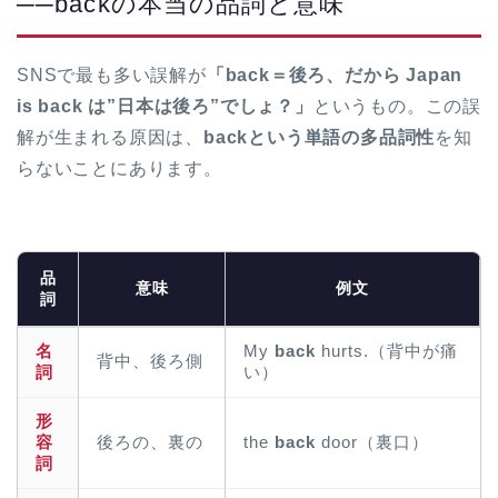
──backの本当の品詞と意味
SNSで最も多い誤解が
「back＝後ろ、だから Japan
is back は”日本は後ろ”でしょ？」
というもの。この誤
解が生まれる原因は、
backという単語の多品詞性
を知
らないことにあります。
品
意味
例文
詞
名
My
back
hurts.（背中が痛
背中、後ろ側
詞
い）
形
容
後ろの、裏の
the
back
door（裏口）
詞