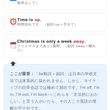
能停止して）
Time is
up
.
時間切れです。（副詞 up＝尽きて）
Christmas is only a week
away
.
クリスマスまであと1週間。（副詞 away＝離れ
て）
ここが重要：
「be動詞＋副詞」は日本の学校文
法では体系的に扱われません。しかし、ネイテ
ィブの日常会話では極めて頻出です。I’m off, I’m
in, I’m out, I’m back──これらを「文法的におか
しい」と言う人がいたら、その人こそ英語の理
解が不十分です。