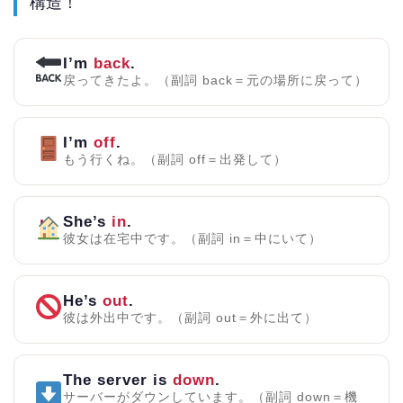
構造！
I’m
back
.
戻ってきたよ。（副詞 back＝元の場所に戻って）
I’m
off
.
もう行くね。（副詞 off＝出発して）
She’s
in
.
彼女は在宅中です。（副詞 in＝中にいて）
He’s
out
.
彼は外出中です。（副詞 out＝外に出て）
The server is
down
.
サーバーがダウンしています。（副詞 down＝機