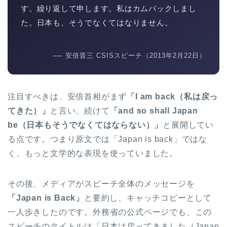
す。繰り返して申します。私はカムバックしまし
た。日本も、そうでなくてはなりません。
── 安倍晋三 CSISスピーチ（2013年2月22日）
注目すべきは、安倍首相がまず
「I am back（私は戻っ
てきた）」
と言い、続けて
「and so shall Japan
be（日本もそうでなくてはならない）」
と展開してい
る点です。つまり原文では「Japan is back」ではな
く、もっと文学的な表現を使っていました。
その後、メディアがスピーチ全体のメッセージを
「Japan is Back」
と要約し、キャッチコピーとして
一人歩きしたのです。外務省の公式ページでも、この
スピーチのタイトルは「日本は戻ってきました（Japan