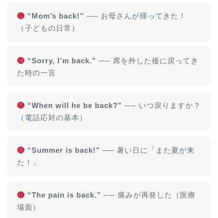
⓭
“Mom’s back!”
── お母さんが帰ってきた！
（子どもの日常）
⓮
“Sorry, I’m back.”
── 席を外した後に戻ってき
た時の一言
⓯
“When will he be back?”
── いつ戻りますか？
（電話応対の基本）
⓰
“Summer is back!”
── 暑い日に「また夏が来
た！」
⓱
“The pain is back.”
── 痛みが再発した（医療
場面）