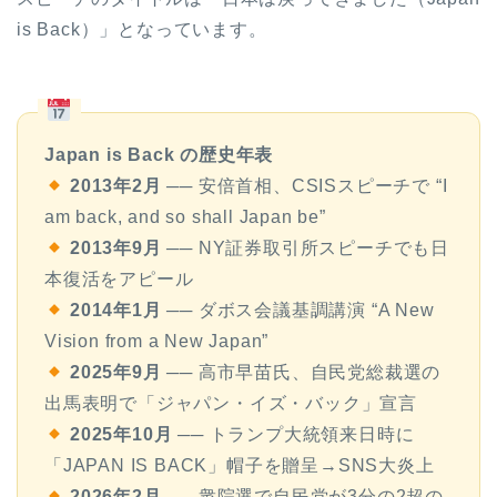
is Back）」となっています。
Japan is Back の歴史年表
2013年2月
── 安倍首相、CSISスピーチで “I
am back, and so shall Japan be”
2013年9月
── NY証券取引所スピーチでも日
本復活をアピール
2014年1月
── ダボス会議基調講演 “A New
Vision from a New Japan”
2025年9月
── 高市早苗氏、自民党総裁選の
出馬表明で「ジャパン・イズ・バック」宣言
2025年10月
── トランプ大統領来日時に
「JAPAN IS BACK」帽子を贈呈→SNS大炎上
2026年2月
── 衆院選で自民党が3分の2超の