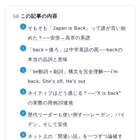
この記事の内容
そもそも「Japan is Back」って誰が言い始
めた？──安倍→高市の系譜
「back＝後ろ」は中学英語の罠──backの
本当の品詞と意味
「be動詞＋副詞」構文を完全理解──I’m
back, She’s off, He’s out
ネイティブはどう感じる？──”X is back”
の実際の用例20連発
歴代リーダーも使い倒す──レーガン、バイ
デン、そして安倍
ネット上の「間違い説」を一つずつ論破す