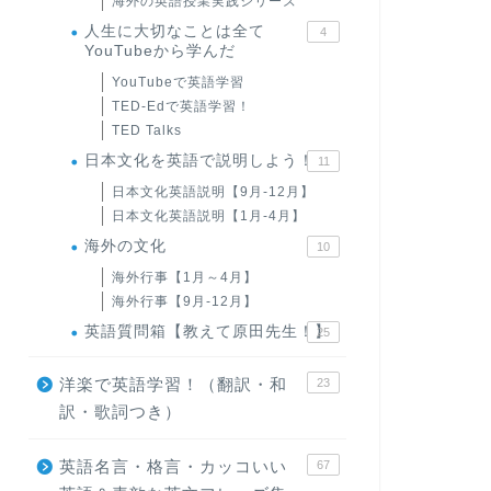
海外の英語授業実践シリーズ
人生に大切なことは全て
4
YouTubeから学んだ
YouTubeで英語学習
TED-Edで英語学習！
TED Talks
日本文化を英語で説明しよう！
11
日本文化英語説明【9月-12月】
日本文化英語説明【1月-4月】
海外の文化
10
海外行事【1月～4月】
海外行事【9月-12月】
英語質問箱【教えて原田先生！】
25
洋楽で英語学習！（翻訳・和
23
訳・歌詞つき）
英語名言・格言・カッコいい
67