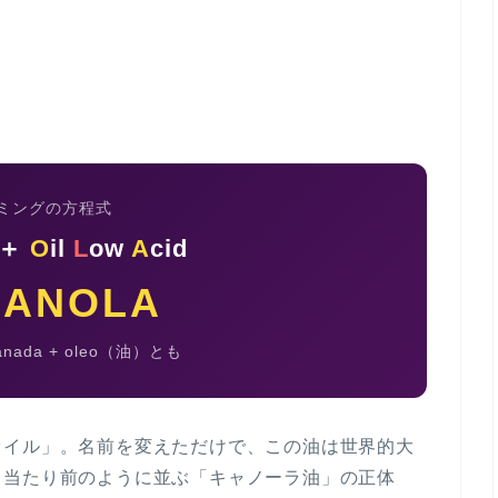
ミングの方程式
 ＋
O
il
L
ow
A
cid
CANOLA
nada + oleo（油）とも
オイル」
。名前を変えただけで、この油は世界的大
も当たり前のように並ぶ「キャノーラ油」の正体