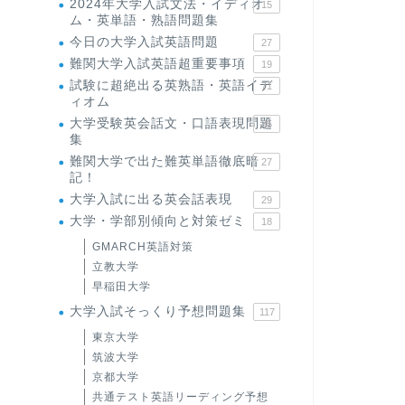
2024年大学入試文法・イディオ
15
ム・英単語・熟語問題集
今日の大学入試英語問題
27
難関大学入試英語超重要事項
19
試験に超絶出る英熟語・英語イデ
71
ィオム
大学受験英会話文・口語表現問題
35
集
難関大学で出た難英単語徹底暗
27
記！
大学入試に出る英会話表現
29
大学・学部別傾向と対策ゼミ
18
GMARCH英語対策
立教大学
早稲田大学
大学入試そっくり予想問題集
117
東京大学
筑波大学
京都大学
共通テスト英語リーディング予想