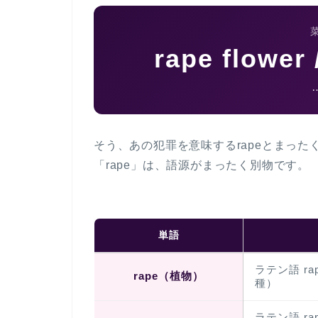
rape flower
そう、あの犯罪を意味するrapeと
まった
「rape」は、語源がまったく別物です。
単語
ラテン語
ra
rape（植物）
種）
ラテン語
ra