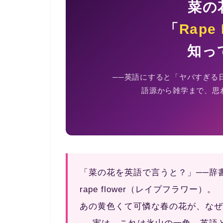
菜の
「
Rape 
知っ
──英語にすると「ヤバすぎる
語源から雑学まで、思
「菜の花を英語で言うと？」──辞
rape flower
（レイプフラワー）。
あの黄色くて可憐な春の花が、なぜ