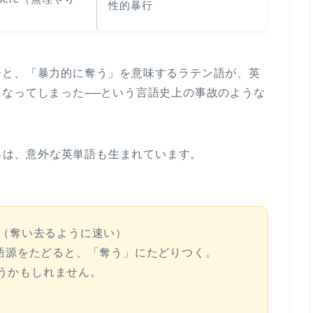
性的暴行
）
語と、「暴力的に奪う」を意味するラテン語が、
英
になってしまった
──という言語史上の事故のような
からは、意外な英単語も生まれています。
idus（奪い去るように速い）
の語源をたどると、「奪う」にたどりつく。
うかもしれません。