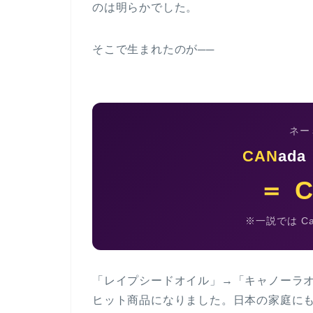
のは明らかでした。
そこで生まれたのが──
ネー
CAN
ada
＝ 
※一説では Ca
「レイプシードオイル」→「キャノーラ
ヒット商品になりました。日本の家庭に