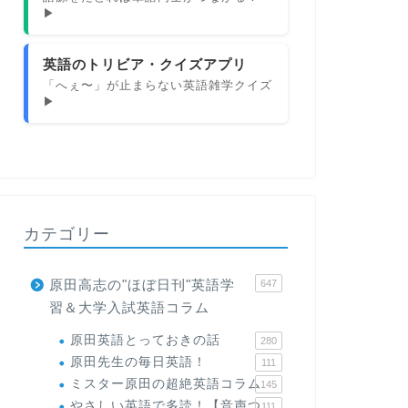
▶
英語のトリビア・クイズアプリ
「へぇ〜」が止まらない英語雑学クイズ
▶
カテゴリー
原田高志の"ほぼ日刊"英語学
647
習＆大学入試英語コラム
原田英語とっておきの話
280
原田先生の毎日英語！
111
ミスター原田の超絶英語コラム
145
やさしい英語で多読！【音声つ
111