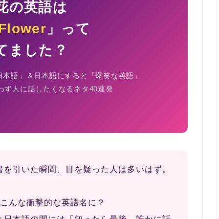
花の英語は
Flower
」って
てました？
日本語」＆日本語にすると「爆笑な英語」
わず人に話したくなるネタ40連発
書を引いた瞬間、目を疑った人は多いはず。
こんな衝撃的な英語名に？