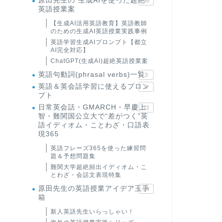
原田先生の"生成AIを使った超絶
95
英語授業案
【生成AI活用英語教育】英語教師
のための生成AI英語授業実践事例
英語学習生成AIプロンプト【都立
AI完全対応】
ChatGPT(生成AI)超絶英語授業案
英語句動詞(phrasal verbs)一覧
3
英語＆英会話学習に使えるプロン
6
プト
日常英会話・GMARCH・早慶上
22
智・難関国公立大で“差がつく”英
語イディオム・ことわざ・口語表
現365
英語フレーズ365を使った練習問
題＆予想問題集
難関大学超絶頻出イディオム・こ
とわざ・会話文表現特集
原田先生の英語授業アイデア玉手
24
箱
新人英語先生いらっしゃい！