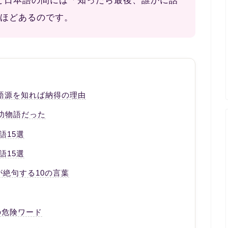
と日本語の間には「知ったら最後、誰かに話
ほどあるのです。
撃──語源を知れば納得の理由
功物語だった
語15選
語15選
絶句する10の言葉
の危険ワード