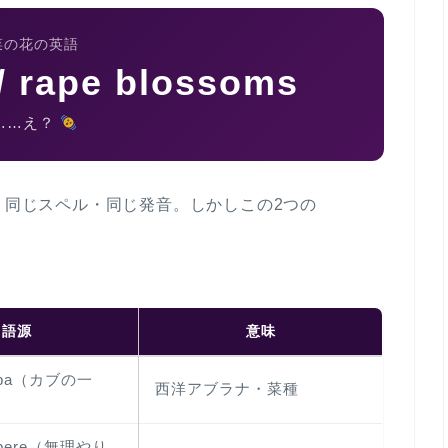
菜の花の英語
 / rape blossoms
……え？
く同じスペル・同じ発音
。しかしこの2つの
語源
意味
pa
（カブの一
西洋アブラナ・菜種
pere
（無理やり