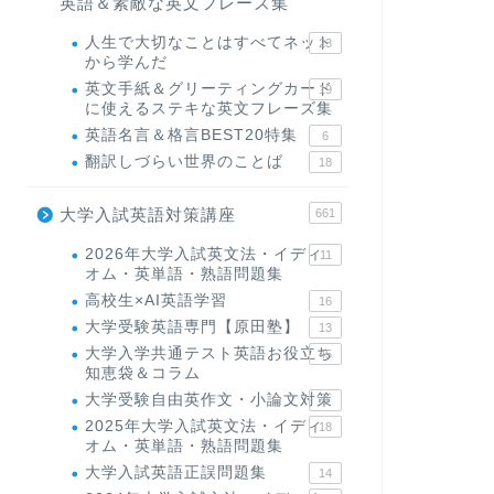
英語＆素敵な英文フレーズ集
人生で大切なことはすべてネット
23
から学んだ
英文手紙＆グリーティングカード
19
に使えるステキな英文フレーズ集
英語名言＆格言BEST20特集
6
翻訳しづらい世界のことば
18
大学入試英語対策講座
661
2026年大学入試英文法・イディ
11
オム・英単語・熟語問題集
高校生×AI英語学習
16
大学受験英語専門【原田塾】
13
大学入学共通テスト英語お役立ち
45
知恵袋＆コラム
大学受験自由英作文・小論文対策
8
2025年大学入試英文法・イディ
18
オム・英単語・熟語問題集
大学入試英語正誤問題集
14