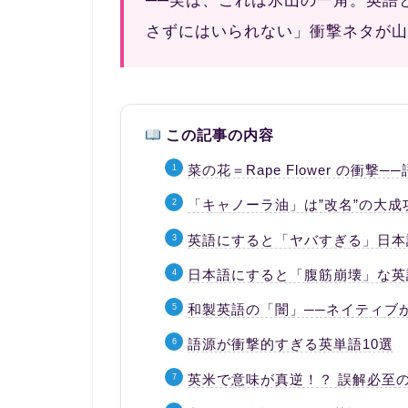
──実は、これは氷山の一角。英語
さずにはいられない」衝撃ネタが山
この記事の内容
菜の花＝Rape Flower の衝
「キャノーラ油」は”改名”の大成
英語にすると「ヤバすぎる」日本
日本語にすると「腹筋崩壊」な英
和製英語の「闇」──ネイティブが
語源が衝撃的すぎる英単語10選
英米で意味が真逆！？ 誤解必至