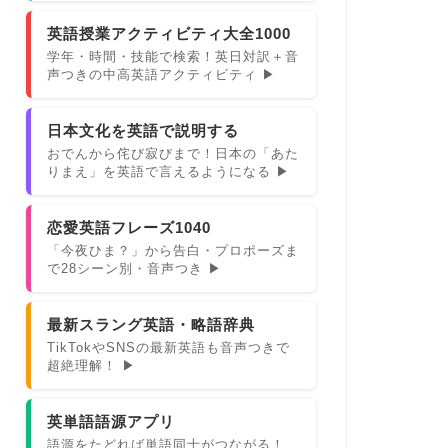
英語授業アクティビティ大全1000
学年・時間・技能で検索！英日対訳＋音
声つきの中高英語アクティビティ ▶
日本文化を英語で説明する
おでんから侘び寂びまで！日本の「あた
りまえ」を英語で言えるようになる ▶
恋愛英語フレーズ1040
「今夜ひま？」から告白・プロポーズま
で28シーン別・音声つき ▶
最新スラング英語・略語辞典
TikTokやSNSの最新英語も音声つきで
超絶理解！ ▶
英単語語源アプリ
語源をたどれば単語同士がつながる！