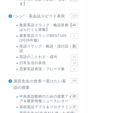
き】
"シン"・英会話スピード表現
214
最新英語スラング・略語辞典【AI
1
はらだくん搭載】
最新英語スラングBEST100
1
(2026年版)
英語スラング・略語・流行語・新
119
語
英語のことわざ・成句
62
日常生活の表現
28
恋愛英語表現・フレーズ集
3
原田先生の世界一受けたい英
399
語の授業
中高英語教師のための授業アイデ
170
ア＆最新情報ニュースレター
原田英語アプリ＆プログラミング
31