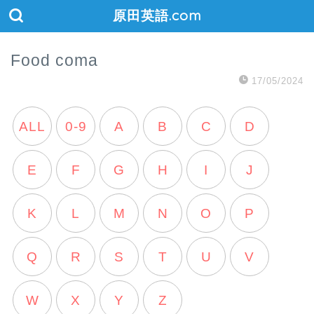
原田英語.com
Food coma
17/05/2024
ALL
0-9
A
B
C
D
E
F
G
H
I
J
K
L
M
N
O
P
Q
R
S
T
U
V
W
X
Y
Z