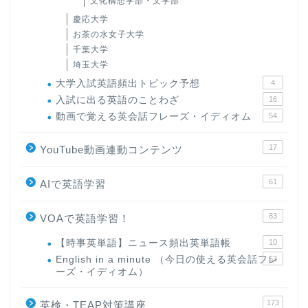
文化構想学部・文学部
慶応大学
お茶の水女子大学
千葉大学
埼玉大学
大学入試英語頻出トピック予想
4
入試に出る英語のことわざ
16
動画で覚える英会話フレーズ・イディオム
54
17
YouTube動画連動コンテンツ
61
AIで英語学習
83
VOAで英語学習！
【時事英単語】ニュース頻出英単語帳
10
English in a minute （今日の使える英会話フレ
63
ーズ・イディオム）
173
英検・TEAP対策講座