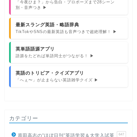
「今夜ひま？」から告白・プロポーズまで28シーン
別・音声つき ▶
最新スラング英語・略語辞典
TikTokやSNSの最新英語も音声つきで超絶理解！ ▶
英単語語源アプリ
語源をたどれば単語同士がつながる！ ▶
英語のトリビア・クイズアプリ
「へぇ〜」が止まらない英語雑学クイズ ▶
カテゴリー
647
原田高志の"ほぼ日刊"英語学習＆大学入試英