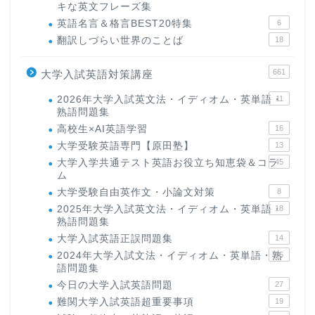
キな英文フレーズ集
英語名言＆格言BEST20特集
6
翻訳しづらい世界のことば
18
661
大学入試英語対策講座
2026年大学入試英文法・イディオム・英単語・
11
熟語問題集
高校生×AI英語学習
16
大学受験英語専門【原田塾】
13
大学入学共通テスト英語お役立ち知恵袋＆コラ
45
ム
大学受験自由英作文・小論文対策
8
2025年大学入試英文法・イディオム・英単語・
18
熟語問題集
大学入試英語正誤問題集
14
2024年大学入試文法・イディオム・英単語・熟
15
語問題集
今日の大学入試英語問題
27
難関大学入試英語超重要事項
19