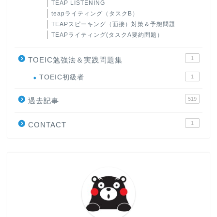
TEAP LISTENING
teapライティング（タスクB）
TEAPスピーキング（面接）対策＆予想問題
TEAPライティング(タスクA要約問題）
1
TOEIC勉強法＆実践問題集
ホーム
TOEIC初級者
1
519
過去記事
原田高志の”ほぼ日刊”英語
学習＆大学入試英語コラム
1
CONTACT
“シン”・英会話スピード表
現
大学入試英語対策講座
英語名言・格言・カッコい
い英語＆素敵な英文フレー