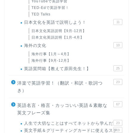
YouTubeで英語学習
TED-Edで英語学習！
TED Talks
日本文化を英語で説明しよう！
11
日本文化英語説明【9月-12月】
日本文化英語説明【1月-4月】
海外の文化
10
海外行事【1月～4月】
海外行事【9月-12月】
英語質問箱【教えて原田先生！】
25
23
洋楽で英語学習！（翻訳・和訳・歌詞つ
き）
67
英語名言・格言・カッコいい英語＆素敵な
英文フレーズ集
人生で大切なことはすべてネットから学んだ
23
英文手紙＆グリーティングカードに使えるステ
19