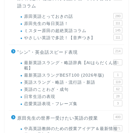
語コラム
原田英語とっておきの話
280
原田先生の毎日英語！
111
ミスター原田の超絶英語コラム
145
やさしい英語で多読！【音声つき】
111
214
"シン"・英会話スピード表現
最新英語スラング・略語辞典【AIはらだくん搭
1
載】
最新英語スラングBEST100 (2026年版)
1
英語スラング・略語・流行語・新語
119
英語のことわざ・成句
62
日常生活の表現
28
恋愛英語表現・フレーズ集
3
400
原田先生の世界一受けたい英語の授業
中高英語教師のための授業アイデア＆最新情報
171