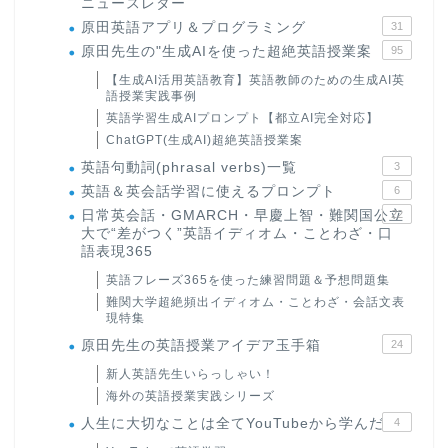
ニュースレター
原田英語アプリ＆プログラミング
31
原田先生の"生成AIを使った超絶英語授業案
95
【生成AI活用英語教育】英語教師のための生成AI英
語授業実践事例
英語学習生成AIプロンプト【都立AI完全対応】
ChatGPT(生成AI)超絶英語授業案
英語句動詞(phrasal verbs)一覧
3
英語＆英会話学習に使えるプロンプト
6
日常英会話・GMARCH・早慶上智・難関国公立
22
大で“差がつく”英語イディオム・ことわざ・口
語表現365
英語フレーズ365を使った練習問題＆予想問題集
難関大学超絶頻出イディオム・ことわざ・会話文表
現特集
原田先生の英語授業アイデア玉手箱
24
新人英語先生いらっしゃい！
海外の英語授業実践シリーズ
人生に大切なことは全てYouTubeから学んだ
4