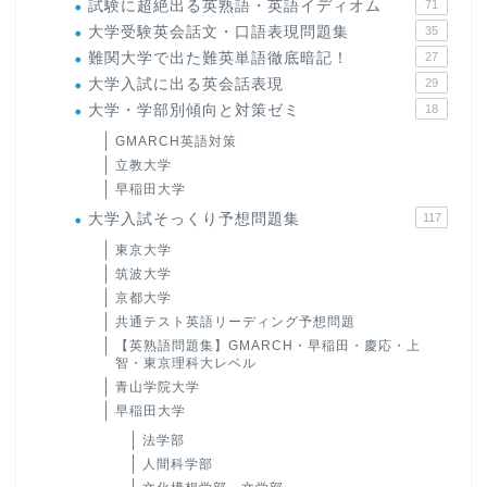
試験に超絶出る英熟語・英語イディオム
71
大学受験英会話文・口語表現問題集
35
難関大学で出た難英単語徹底暗記！
27
大学入試に出る英会話表現
29
大学・学部別傾向と対策ゼミ
18
GMARCH英語対策
立教大学
早稲田大学
大学入試そっくり予想問題集
117
東京大学
筑波大学
京都大学
共通テスト英語リーディング予想問題
【英熟語問題集】GMARCH・早稲田・慶応・上
智・東京理科大レベル
青山学院大学
早稲田大学
法学部
人間科学部