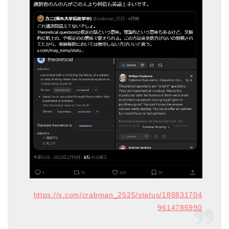
https://x.com/crabman_2525/status/188831704
9614786990