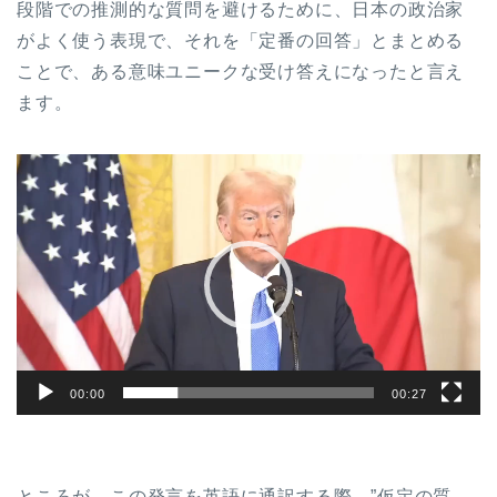
段階での推測的な質問を避けるために、日本の政治家
がよく使う表現で、それを「定番の回答」とまとめる
ことで、ある意味ユニークな受け答えになったと言え
ます。
動
画
プ
レ
ー
ヤ
ー
00:00
00:27
ところが、この発言を英語に通訳する際、”仮定の質