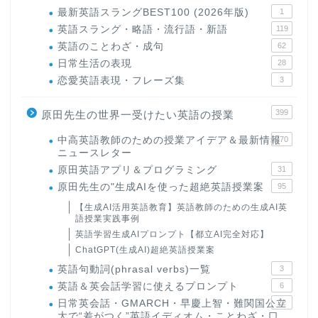
最新英語スラングBEST100 (2026年版)
1
英語スラング・略語・流行語・新語
119
英語のことわざ・成句
62
日常生活の表現
28
恋愛英語表現・フレーズ集
3
399
原田先生の世界一受けたい英語の授業
中高英語教師のための授業アイデア＆最新情報
170
ニュースレター
原田英語アプリ＆プログラミング
31
原田先生の"生成AIを使った超絶英語授業案
95
【生成AI活用英語教育】英語教師のための生成AI英
語授業実践事例
英語学習生成AIプロンプト【都立AI完全対応】
ChatGPT(生成AI)超絶英語授業案
英語句動詞(phrasal verbs)一覧
3
英語＆英会話学習に使えるプロンプト
6
日常英会話・GMARCH・早慶上智・難関国公立
22
大で“差がつく”英語イディオム・ことわざ・口