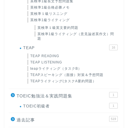
英検準1級長文予想問題集
英検準1級合格必勝メモ
英検準１級リスニング
英検準1級ライティング
英検準１級英文要約問題
英検準1級ライティング（意見論述英作文）問
題
TEAP
16
TEAP READING
TEAP LISTENING
teapライティング（タスクB）
TEAPスピーキング（面接）対策＆予想問題
TEAPライティング(タスクA要約問題）
1
TOEIC勉強法＆実践問題集
ホーム
TOEIC初級者
1
519
原田高志の”ほぼ日刊”英語
過去記事
学習＆大学入試英語コラム