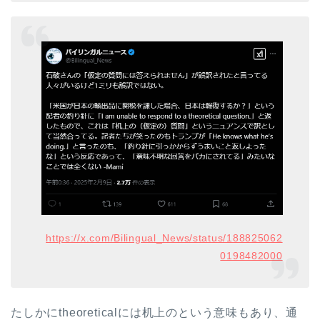
https://x.com/Bilingual_News/status/188825062
0198482000
たしかにtheoreticalには机上のという意味もあり、通