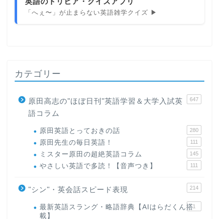
英語のトリビア・クイズアプリ
「へぇ〜」が止まらない英語雑学クイズ ▶
カテゴリー
647
原田高志の"ほぼ日刊"英語学習＆大学入試英
語コラム
原田英語とっておきの話
280
原田先生の毎日英語！
111
ミスター原田の超絶英語コラム
145
やさしい英語で多読！【音声つき】
111
214
"シン"・英会話スピード表現
最新英語スラング・略語辞典【AIはらだくん搭
1
載】