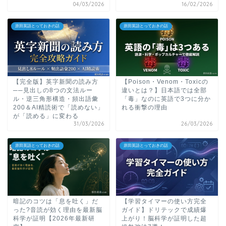
04/03/2026
16/02/2026
原田英語とっておきの話
原田英語とっておきの話
【完全版】英字新聞の読み方
【Poison・Venom・Toxicの
──見出しの8つの文法ルー
違いとは？】日本語では全部
ル・逆三角形構造・頻出語彙
「毒」なのに英語で3つに分か
200＆AI精読術で「読めない」
れる衝撃の理由
が「読める」に変わる
31/03/2026
26/03/2026
原田英語とっておきの話
原田英語とっておきの話
暗記のコツは「息を吐く」だ
【学習タイマーの使い方完全
った?音読が効く理由を最新脳
ガイド】ドリテックで成績爆
科学が証明【2026年最新研
上がり！脳科学が証明した超