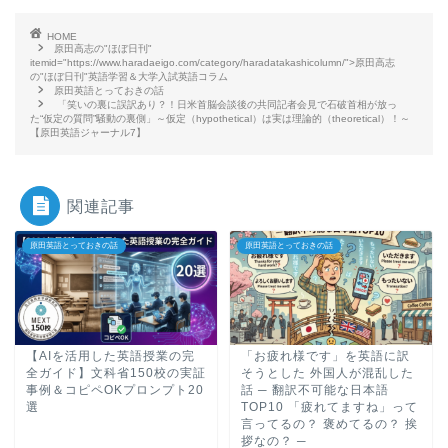
HOME
原田高志の"ほぼ日刊"
itemid="https://www.haradaeigo.com/category/haradatakashicolumn/">原田高志
の"ほぼ日刊"英語学習＆大学入試英語コラム
原田英語とっておきの話
「笑いの裏に誤訳あり？！日米首脳会談後の共同記者会見で石破首相が放っ
た“仮定の質問”騒動の裏側」～仮定（hypothetical）は実は理論的（theoretical）！～
【原田英語ジャーナル7】
関連記事
原田英語とっておきの話
原田英語とっておきの話
【AIを活用した英語授業の完
「お疲れ様です」を英語に訳
全ガイド】文科省150校の実証
そうとした 外国人が混乱した
事例＆コピペOKプロンプト20
話 ─ 翻訳不可能な日本語
選
TOP10 「疲れてますね」って
言ってるの？ 褒めてるの？ 挨
拶なの？ ─