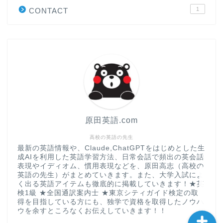
1
CONTACT
“シン”・英会話スピード表
現
大学入試英語対策講座
英語名言・格言・カッコい
い英語＆素敵な英文フレー
ズ集
原田英語.com
過去記事
高校の英語の先生
最新の英語情報や、Claude,ChatGPTをはじめとした生
成AIを利用した英語学習方法、日常会話で頻出の英会話
CONTACT
表現やイディオム、慣用表現などを、原田高志（高校の
英語の先生）がまとめていきます。また、大学入試によ
く出る英語アイテムも徹底的に掲載していきます！★英
検1級 ★全国通訳案内士 ★東京シティガイド検定の取
得を目指している方にも、独学で資格を取得したノウハ
ウを余すところなくお伝えしていきます！！