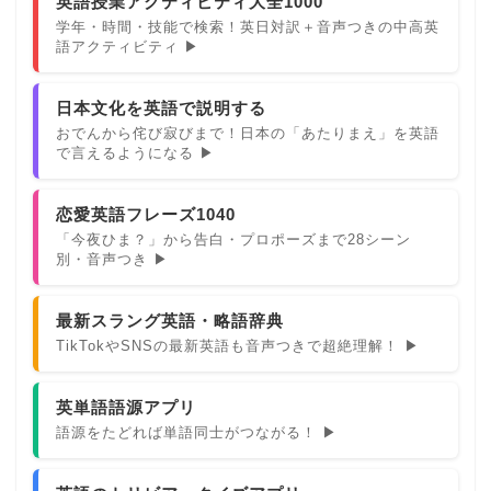
英語授業アクティビティ大全1000
学年・時間・技能で検索！英日対訳＋音声つきの中高英
語アクティビティ ▶
日本文化を英語で説明する
おでんから侘び寂びまで！日本の「あたりまえ」を英語
で言えるようになる ▶
恋愛英語フレーズ1040
「今夜ひま？」から告白・プロポーズまで28シーン
別・音声つき ▶
最新スラング英語・略語辞典
TikTokやSNSの最新英語も音声つきで超絶理解！ ▶
英単語語源アプリ
語源をたどれば単語同士がつながる！ ▶