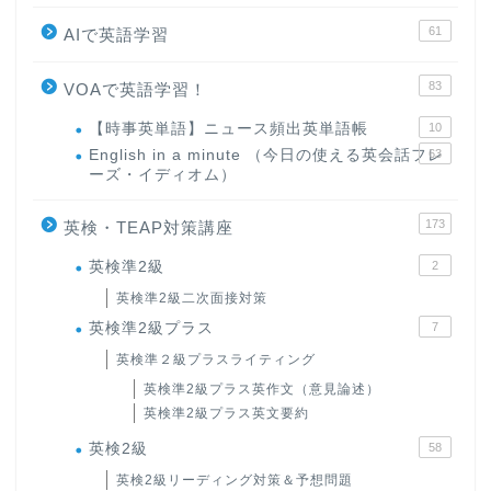
61
AIで英語学習
83
VOAで英語学習！
【時事英単語】ニュース頻出英単語帳
10
English in a minute （今日の使える英会話フレ
63
ーズ・イディオム）
173
英検・TEAP対策講座
英検準2級
2
英検準2級二次面接対策
英検準2級プラス
7
英検準２級プラスライティング
英検準2級プラス英作文（意見論述）
英検準2級プラス英文要約
英検2級
58
英検2級リーディング対策＆予想問題