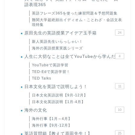
語表現365
英語フレーズ365を使った練習問題＆予想問題集
難関大学超絶頻出イディオム・ことわざ・会話文表
現特集
原田先生の英語授業アイデア玉手箱
24
新人英語先生いらっしゃい！
海外の英語授業実践シリーズ
人生に大切なことは全てYouTubeから学んだ
4
YouTubeで英語学習
TED-Edで英語学習！
TED Talks
日本文化を英語で説明しよう！
11
日本文化英語説明【9月-12月】
日本文化英語説明【1月-4月】
海外の文化
10
海外行事【1月～4月】
海外行事【9月-12月】
英語質問箱【教えて原田先生！】
25