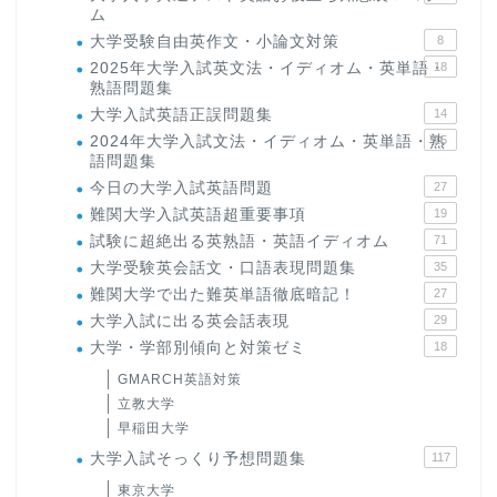
ム
大学受験自由英作文・小論文対策
8
2025年大学入試英文法・イディオム・英単語・
18
熟語問題集
大学入試英語正誤問題集
14
2024年大学入試文法・イディオム・英単語・熟
15
語問題集
今日の大学入試英語問題
27
難関大学入試英語超重要事項
19
試験に超絶出る英熟語・英語イディオム
71
大学受験英会話文・口語表現問題集
35
難関大学で出た難英単語徹底暗記！
27
大学入試に出る英会話表現
29
大学・学部別傾向と対策ゼミ
18
GMARCH英語対策
立教大学
早稲田大学
大学入試そっくり予想問題集
117
東京大学