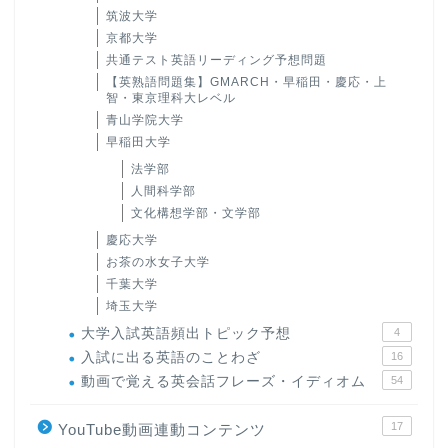
筑波大学
京都大学
共通テスト英語リーディング予想問題
【英熟語問題集】GMARCH・早稲田・慶応・上
智・東京理科大レベル
青山学院大学
早稲田大学
法学部
人間科学部
文化構想学部・文学部
慶応大学
お茶の水女子大学
千葉大学
埼玉大学
大学入試英語頻出トピック予想
4
入試に出る英語のことわざ
16
動画で覚える英会話フレーズ・イディオム
54
17
YouTube動画連動コンテンツ