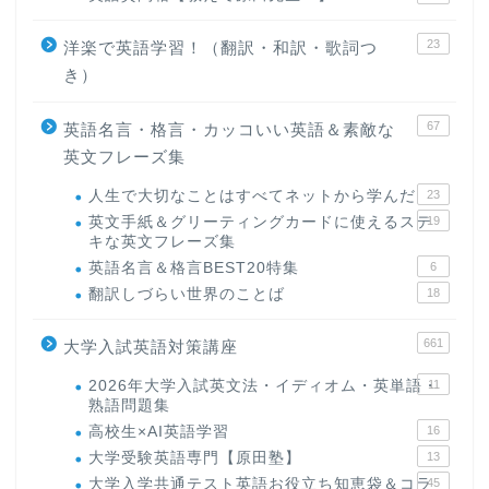
23
洋楽で英語学習！（翻訳・和訳・歌詞つ
き）
67
英語名言・格言・カッコいい英語＆素敵な
英文フレーズ集
人生で大切なことはすべてネットから学んだ
23
英文手紙＆グリーティングカードに使えるステ
19
キな英文フレーズ集
英語名言＆格言BEST20特集
6
翻訳しづらい世界のことば
18
661
大学入試英語対策講座
2026年大学入試英文法・イディオム・英単語・
11
熟語問題集
高校生×AI英語学習
16
大学受験英語専門【原田塾】
13
大学入学共通テスト英語お役立ち知恵袋＆コラ
45