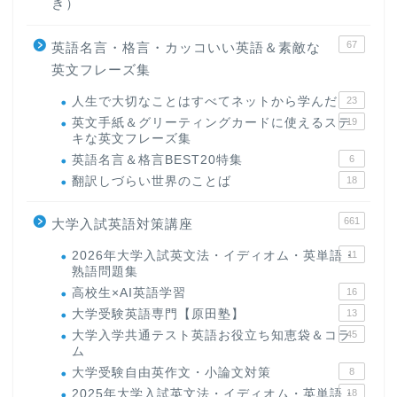
き）
67
英語名言・格言・カッコいい英語＆素敵な
英文フレーズ集
人生で大切なことはすべてネットから学んだ
23
英文手紙＆グリーティングカードに使えるステ
19
キな英文フレーズ集
英語名言＆格言BEST20特集
6
翻訳しづらい世界のことば
18
661
大学入試英語対策講座
ホーム
2026年大学入試英文法・イディオム・英単語・
11
熟語問題集
原田高志の”ほぼ日刊”英語
高校生×AI英語学習
16
学習＆大学入試英語コラム
大学受験英語専門【原田塾】
13
大学入学共通テスト英語お役立ち知恵袋＆コラ
45
ム
“シン”・英会話スピード表
現
大学受験自由英作文・小論文対策
8
2025年大学入試英文法・イディオム・英単語・
18