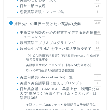
英語のことわざ・成句
日常生活の表現
28
恋愛英語表現・フレーズ集
3
399
原田先生の世界一受けたい英語の授業
中高英語教師のための授業アイデア＆最新情報
170
ニュースレター
原田英語アプリ＆プログラミング
31
原田先生の"生成AIを使った超絶英語授業案
95
【生成AI活用英語教育】英語教師のための生成AI英
語授業実践事例
英語学習生成AIプロンプト【都立AI完全対応】
ChatGPT(生成AI)超絶英語授業案
英語句動詞(phrasal verbs)一覧
3
英語＆英会話学習に使えるプロンプト
6
日常英会話・GMARCH・早慶上智・難関国公立
22
大で“差がつく”英語イディオム・ことわざ・口
語表現365
英語フレーズ365を使った練習問題＆予想問題集