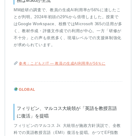
務はM365が主流
MM総研の調査で、教員の生成AI利用率が56%に達したこ
とが判明。2024年初頭の29%から倍増しました。授業で
はGoogle Workspace、校務ではMicrosoft 365の活用が多
く、教材作成・評価文作成での利用が中心。一方「研修が
不十分」との声も依然多く、現場レベルでの支援体制強化
が求められています。
参考：こどもとIT — 教員の生成AI利用率が56％に
GLOBAL
フィリピン、マルコス大統領が「英語を教授言語
に復活」を提唱
フィリピンのマルコス Jr. 大統領が施政方針演説で、全教
科での英語教授言語（EMI）復活を提唱。かつてEF指数