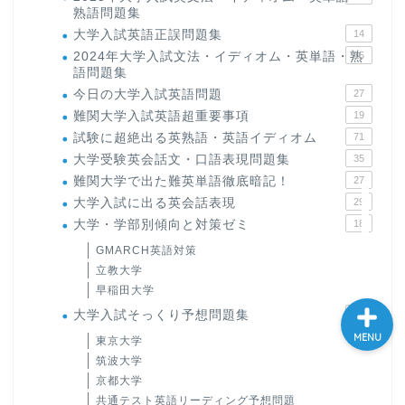
熟語問題集
大学入試英語対策講座
大学入試英語正誤問題集
14
2024年大学入試文法・イディオム・英単語・熟
15
語問題集
英語名言・格言・カッコい
い英語＆素敵な英文フレー
今日の大学入試英語問題
27
ズ集
難関大学入試英語超重要事項
19
試験に超絶出る英熟語・英語イディオム
71
大学受験英会話文・口語表現問題集
35
過去記事
難関大学で出た難英単語徹底暗記！
27
大学入試に出る英会話表現
29
CONTACT
大学・学部別傾向と対策ゼミ
18
GMARCH英語対策
立教大学
早稲田大学
大学入試そっくり予想問題集
117
MENU
東京大学
筑波大学
京都大学
共通テスト英語リーディング予想問題