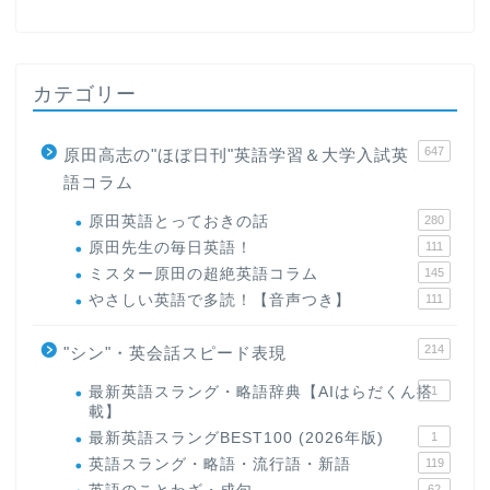
カテゴリー
647
原田高志の"ほぼ日刊"英語学習＆大学入試英
語コラム
原田英語とっておきの話
280
原田先生の毎日英語！
111
ミスター原田の超絶英語コラム
145
やさしい英語で多読！【音声つき】
111
214
"シン"・英会話スピード表現
最新英語スラング・略語辞典【AIはらだくん搭
1
載】
最新英語スラングBEST100 (2026年版)
1
英語スラング・略語・流行語・新語
119
62