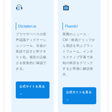
Dictation.io
FluentU
ブラウザベースの音
実際のニュース・
声認識ディクテーシ
CM・映画クリップか
ョンツール。生徒が
ら英語を学ぶプラッ
英語で話すと即テキ
トフォーム。インタ
スト化。発音の正確
ラクティブ字幕で未
さを視覚的に確認で
知の単語をクリック
きる。
すると即座に解説表
示。
公式サイトを見る
公式サイトを見る
→
→