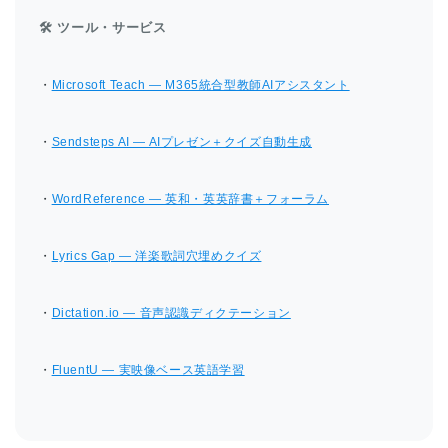
🛠 ツール・サービス
・
Microsoft Teach — M365統合型教師AIアシスタント
・
Sendsteps AI — AIプレゼン＋クイズ自動生成
・
WordReference — 英和・英英辞書＋フォーラム
・
Lyrics Gap — 洋楽歌詞穴埋めクイズ
・
Dictation.io — 音声認識ディクテーション
・
FluentU — 実映像ベース英語学習