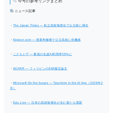
今号の参考リンクまとめ
ニュース記事
・
The Japan Times — 私立高校無償化で公立校に懸念
・
Nippon.com — 授業料撤廃で公立高校に危機感
・
こどもとIT — 教員の生成AI利用率56%に
・
WJARR — フィリピンのEMI復活論文
・
Microsoft On the Issues — Teaching in the AI Age（2026年2
月）
・
Edu Live — 日本の高校無償化が生む新たな課題