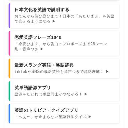
日本文化を英語で説明する
おでんから侘び寂びまで！日本の「あたりまえ」を英語
で言えるようになる ▶
恋愛英語フレーズ1040
「今夜ひま？」から告白・プロポーズまで28シーン
別・音声つき ▶
最新スラング英語・略語辞典
TikTokやSNSの最新英語も音声つきで超絶理解！ ▶
英単語語源アプリ
語源をたどれば単語同士がつながる！ ▶
英語のトリビア・クイズアプリ
「へぇ〜」が止まらない英語雑学クイズ ▶