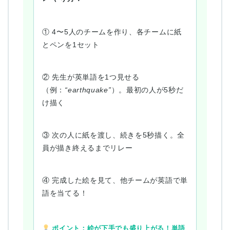
① 4〜5人のチームを作り、各チームに紙
とペンを1セット
② 先生が英単語を1つ見せる
（例：
“earthquake”
）。最初の人が5秒だ
け描く
③ 次の人に紙を渡し、続きを5秒描く。全
員が描き終えるまでリレー
④ 完成した絵を見て、他チームが英語で単
語を当てる！
ポイント：絵が下手でも盛り上がる！単語