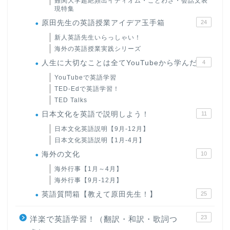
難関大学超絶頻出イディオム・ことわざ・会話文表
現特集
原田先生の英語授業アイデア玉手箱
24
新人英語先生いらっしゃい！
海外の英語授業実践シリーズ
人生に大切なことは全てYouTubeから学んだ
4
YouTubeで英語学習
TED-Edで英語学習！
TED Talks
日本文化を英語で説明しよう！
11
日本文化英語説明【9月-12月】
日本文化英語説明【1月-4月】
海外の文化
10
海外行事【1月～4月】
海外行事【9月-12月】
英語質問箱【教えて原田先生！】
25
23
洋楽で英語学習！（翻訳・和訳・歌詞つ