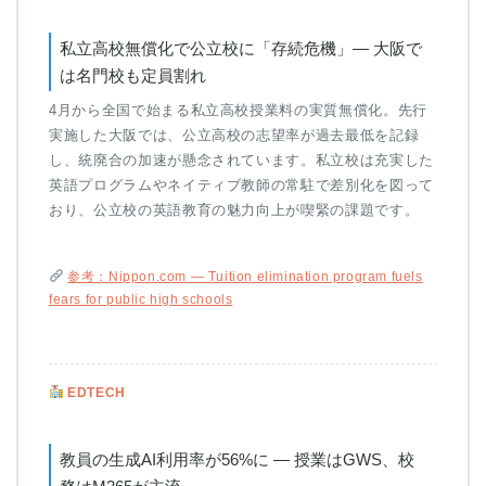
私立高校無償化で公立校に「存続危機」— 大阪で
は名門校も定員割れ
4月から全国で始まる私立高校授業料の実質無償化。先行
実施した大阪では、公立高校の志望率が過去最低を記録
し、統廃合の加速が懸念されています。私立校は充実した
英語プログラムやネイティブ教師の常駐で差別化を図って
おり、公立校の英語教育の魅力向上が喫緊の課題です。
参考：Nippon.com — Tuition elimination program fuels
fears for public high schools
EDTECH
教員の生成AI利用率が56%に — 授業はGWS、校