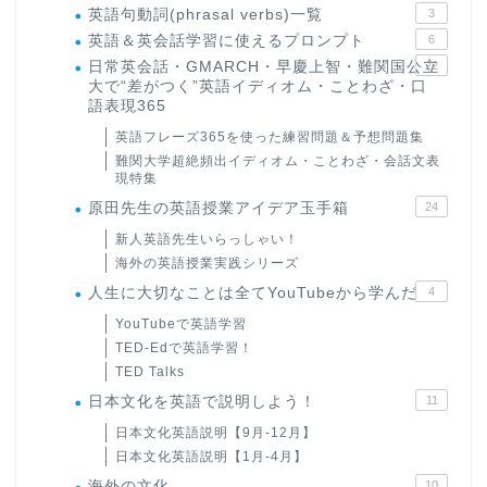
英語句動詞(phrasal verbs)一覧
3
英語＆英会話学習に使えるプロンプト
6
日常英会話・GMARCH・早慶上智・難関国公立
22
大で“差がつく”英語イディオム・ことわざ・口
語表現365
英語フレーズ365を使った練習問題＆予想問題集
難関大学超絶頻出イディオム・ことわざ・会話文表
現特集
原田先生の英語授業アイデア玉手箱
24
新人英語先生いらっしゃい！
海外の英語授業実践シリーズ
人生に大切なことは全てYouTubeから学んだ
4
YouTubeで英語学習
TED-Edで英語学習！
TED Talks
日本文化を英語で説明しよう！
11
日本文化英語説明【9月-12月】
日本文化英語説明【1月-4月】
海外の文化
10