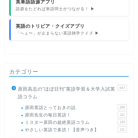
英単語語源アプリ
語源をたどれば単語同士がつながる！ ▶
英語のトリビア・クイズアプリ
「へぇ〜」が止まらない英語雑学クイズ ▶
カテゴリー
647
原田高志の"ほぼ日刊"英語学習＆大学入試英
語コラム
原田英語とっておきの話
280
原田先生の毎日英語！
111
ミスター原田の超絶英語コラム
145
やさしい英語で多読！【音声つき】
111