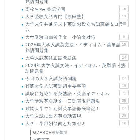
熟語問題集
高校生×AI英語学習
16
大学受験英語専門【原田塾】
13
大学入学共通テスト英語お役立ち知恵袋＆コラ
45
ム
大学受験自由英作文・小論文対策
8
2025年大学入試英文法・イディオム・英単語・
18
熟語問題集
大学入試英語正誤問題集
14
2024年大学入試文法・イディオム・英単語・熟
15
語問題集
今日の大学入試英語問題
27
ホーム
難関大学入試英語超重要事項
19
試験に超絶出る英熟語・英語イディオム
71
大学受験英会話文・口語表現問題集
35
原田高志の”ほぼ日刊”英語
学習＆大学入試英語コラム
難関大学で出た難英単語徹底暗記！
27
大学入試に出る英会話表現
29
大学・学部別傾向と対策ゼミ
18
“シン”・英会話スピード表
現
GMARCH英語対策
立教大学