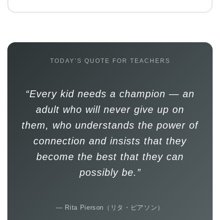
TODAY’S QUOTE FOR TEACHERS
“Every kid needs a champion — an
adult who will never give up on
them, who understands the power of
connection and insists that they
become the best that they can
possibly be.”
— Rita Pierson（リタ・ピアソン）