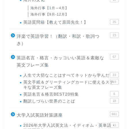
海外行事【1月～4月】
海外行事【9月-12月】
英語質問箱【教えて原田先生！】
25
23
洋楽で英語学習！（翻訳・和訳・歌詞つ
き）
67
英語名言・格言・カッコいい英語＆素敵な
英文フレーズ集
人生で大切なことはすべてネットから学んだ
23
英文手紙＆グリーティングカードに使えるステ
19
キな英文フレーズ集
英語名言＆格言BEST20特集
6
翻訳しづらい世界のことば
18
661
大学入試英語対策講座
2026年大学入試英文法・イディオム・英単語・
11