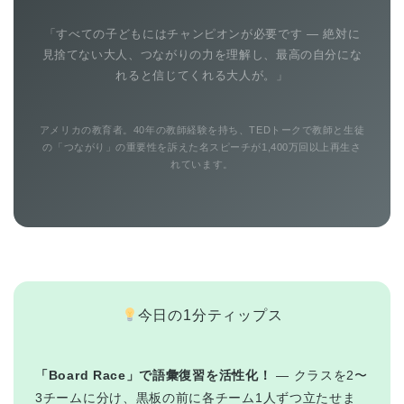
「すべての子どもにはチャンピオンが必要です — 絶対に
見捨てない大人、つながりの力を理解し、最高の自分にな
れると信じてくれる大人が。」
アメリカの教育者。40年の教師経験を持ち、TEDトークで教師と生徒
の「つながり」の重要性を訴えた名スピーチが1,400万回以上再生さ
れています。
今日の1分ティップス
「Board Race」で語彙復習を活性化！
— クラスを2〜
3チームに分け、黒板の前に各チーム1人ずつ立たせま