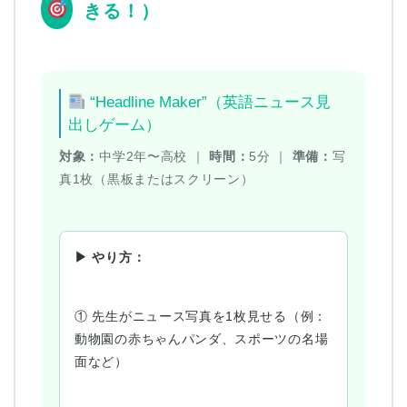
きる！）
“Headline Maker”（英語ニュース見
出しゲーム）
対象：
中学2年〜高校 ｜
時間：
5分 ｜
準備：
写
真1枚（黒板またはスクリーン）
▶ やり方：
① 先生がニュース写真を1枚見せる（例：
動物園の赤ちゃんパンダ、スポーツの名場
面など）