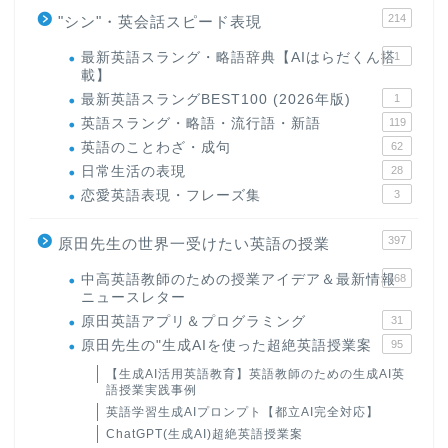
214
"シン"・英会話スピード表現
最新英語スラング・略語辞典【AIはらだくん搭
1
載】
最新英語スラングBEST100 (2026年版)
1
英語スラング・略語・流行語・新語
119
英語のことわざ・成句
62
日常生活の表現
28
恋愛英語表現・フレーズ集
3
397
原田先生の世界一受けたい英語の授業
中高英語教師のための授業アイデア＆最新情報
168
ニュースレター
原田英語アプリ＆プログラミング
31
原田先生の"生成AIを使った超絶英語授業案
95
【生成AI活用英語教育】英語教師のための生成AI英
語授業実践事例
英語学習生成AIプロンプト【都立AI完全対応】
ChatGPT(生成AI)超絶英語授業案