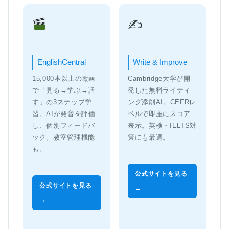
✍️
EnglishCentral
Write & Improve
15,000本以上の動画
Cambridge大学が開
で「見る→学ぶ→話
発した無料ライティ
す」の3ステップ学
ング添削AI。CEFRレ
習。AIが発音を評価
ベルで即座にスコア
し、個別フィードバ
表示。英検・IELTS対
ック。教室管理機能
策にも最適。
も。
公式サイトを見る
公式サイトを見る
→
→