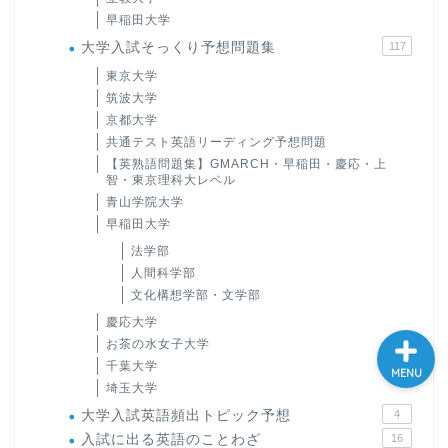
早稲田大学
大学入試英語対策講座
大学入試そっくり予想問題集
117
東京大学
英語名言・格言・カッコい
筑波大学
い英語＆素敵な英文フレー
京都大学
ズ集
共通テスト英語リーディング予想問題
【英熟語問題集】GMARCH・早稲田・慶応・上
過去記事
智・東京理科大レベル
青山学院大学
早稲田大学
CONTACT
法学部
人間科学部
文化構想学部・文学部
慶応大学
お茶の水女子大学
千葉大学
MENU
埼玉大学
大学入試英語頻出トピック予想
4
入試に出る英語のことわざ
16