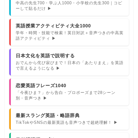
中高の先生700・学ぶ人1000・小学校の先生300｜コピ
ーして貼るだけ ▶
英語授業アクティビティ大全1000
学年・時間・技能で検索！英日対訳＋音声つきの中高英
語アクティビティ ▶
日本文化を英語で説明する
おでんから侘び寂びまで！日本の「あたりまえ」を英語
で言えるようになる ▶
恋愛英語フレーズ1040
「今夜ひま？」から告白・プロポーズまで28シーン
別・音声つき ▶
最新スラング英語・略語辞典
TikTokやSNSの最新英語も音声つきで超絶理解！ ▶