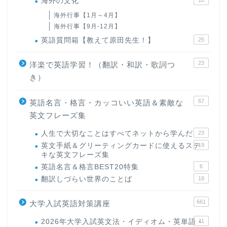
海外の文化
10
海外行事【1月～4月】
海外行事【9月-12月】
英語質問箱【教えて原田先生！】
25
23
洋楽で英語学習！（翻訳・和訳・歌詞つ
き）
67
英語名言・格言・カッコいい英語＆素敵な
英文フレーズ集
人生で大切なことはすべてネットから学んだ
23
英文手紙＆グリーティングカードに使えるステ
19
キな英文フレーズ集
英語名言＆格言BEST20特集
6
翻訳しづらい世界のことば
18
661
大学入試英語対策講座
2026年大学入試英文法・イディオム・英単語・
11