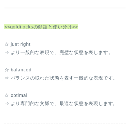
プ
レ
ー
ヤ
<<goldilocksの類語と使い分け>>
ー
☆ just right
⇒ より一般的な表現で、完璧な状態を表します。
☆ balanced
⇒ バランスの取れた状態を表す一般的な表現です。
☆ optimal
⇒ より専門的な文脈で、最適な状態を表現します。