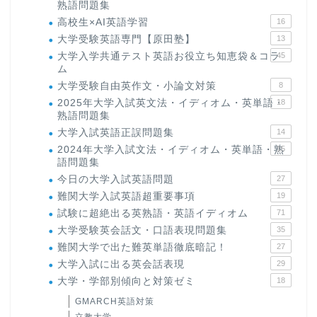
熟語問題集
高校生×AI英語学習
16
大学受験英語専門【原田塾】
13
大学入学共通テスト英語お役立ち知恵袋＆コラ
45
ム
大学受験自由英作文・小論文対策
8
2025年大学入試英文法・イディオム・英単語・
18
熟語問題集
大学入試英語正誤問題集
14
2024年大学入試文法・イディオム・英単語・熟
15
語問題集
今日の大学入試英語問題
27
難関大学入試英語超重要事項
19
試験に超絶出る英熟語・英語イディオム
71
大学受験英会話文・口語表現問題集
35
難関大学で出た難英単語徹底暗記！
27
大学入試に出る英会話表現
29
大学・学部別傾向と対策ゼミ
18
GMARCH英語対策