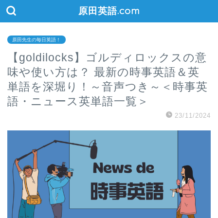
原田英語.com
原田先生の毎日英語！
【goldilocks】ゴルディロックスの意
味や使い方は？ 最新の時事英語＆英
単語を深堀り！～音声つき～＜時事英
語・ニュース英単語一覧＞
23/11/2024