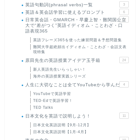
英語句動詞(phrasal verbs)一覧
3
英語＆英会話学習に使えるプロンプト
6
日常英会話・GMARCH・早慶上智・難関国公立
22
大で“差がつく”英語イディオム・ことわざ・口
語表現365
英語フレーズ365を使った練習問題＆予想問題集
難関大学超絶頻出イディオム・ことわざ・会話文表
現特集
原田先生の英語授業アイデア玉手箱
24
新人英語先生いらっしゃい！
海外の英語授業実践シリーズ
人生に大切なことは全てYouTubeから学んだ
4
YouTubeで英語学習
TED-Edで英語学習！
TED Talks
日本文化を英語で説明しよう！
11
日本文化英語説明【9月-12月】
日本文化英語説明【1月-4月】