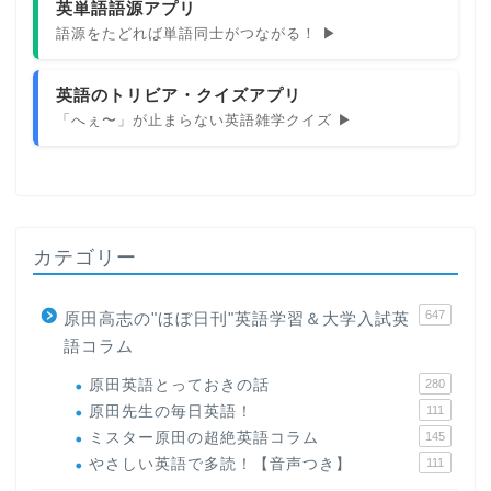
英単語語源アプリ
語源をたどれば単語同士がつながる！ ▶
英語のトリビア・クイズアプリ
「へぇ〜」が止まらない英語雑学クイズ ▶
カテゴリー
647
原田高志の"ほぼ日刊"英語学習＆大学入試英
語コラム
原田英語とっておきの話
280
原田先生の毎日英語！
111
ミスター原田の超絶英語コラム
145
やさしい英語で多読！【音声つき】
111