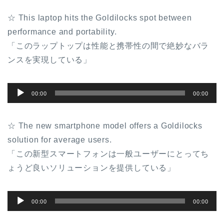
☆ This laptop hits the Goldilocks spot between
performance and portability.
「このラップトップは性能と携帯性の間で絶妙なバラ
ンスを実現している」
音
00:00
00:00
声
プ
☆ The new smartphone model offers a Goldilocks
レ
solution for average users.
ー
「この新型スマートフォンは一般ユーザーにとってち
ヤ
ょうど良いソリューションを提供している」
ー
音
00:00
00:00
声