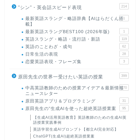
214
"シン"・英会話スピード表現
最新英語スラング・略語辞典【AIはらだくん搭
1
載】
最新英語スラングBEST100 (2026年版)
1
英語スラング・略語・流行語・新語
119
英語のことわざ・成句
62
日常生活の表現
28
恋愛英語表現・フレーズ集
3
399
原田先生の世界一受けたい英語の授業
中高英語教師のための授業アイデア＆最新情報
170
ニュースレター
原田英語アプリ＆プログラミング
31
原田先生の"生成AIを使った超絶英語授業案
95
【生成AI活用英語教育】英語教師のための生成AI英
語授業実践事例
英語学習生成AIプロンプト【都立AI完全対応】
ChatGPT(生成AI)超絶英語授業案