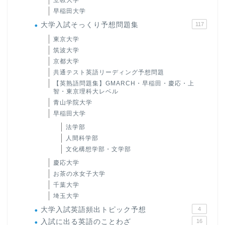
立教大学
早稲田大学
大学入試そっくり予想問題集
117
東京大学
筑波大学
京都大学
共通テスト英語リーディング予想問題
【英熟語問題集】GMARCH・早稲田・慶応・上
智・東京理科大レベル
青山学院大学
早稲田大学
法学部
人間科学部
文化構想学部・文学部
慶応大学
お茶の水女子大学
千葉大学
埼玉大学
大学入試英語頻出トピック予想
4
入試に出る英語のことわざ
16