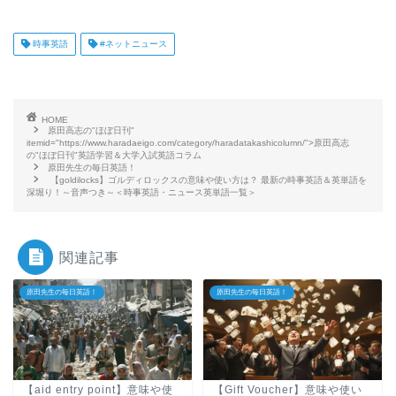
時事英語
#ネットニュース
HOME
原田高志の"ほぼ日刊"
itemid="https://www.haradaeigo.com/category/haradatakashicolumn/">原田高志
の"ほぼ日刊"英語学習＆大学入試英語コラム
原田先生の毎日英語！
【goldilocks】ゴルディロックスの意味や使い方は？ 最新の時事英語＆英単語を
深堀り！～音声つき～＜時事英語・ニュース英単語一覧＞
関連記事
原田先生の毎日英語！
原田先生の毎日英語！
【aid entry point】意味や使
【Gift Voucher】意味や使い