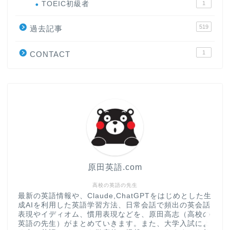
ホーム
TOEIC初級者
1
519
原田高志の”ほぼ日刊”英語
過去記事
学習＆大学入試英語コラム
1
CONTACT
“シン”・英会話スピード表
現
大学入試英語対策講座
英語名言・格言・カッコい
い英語＆素敵な英文フレー
ズ集
原田英語.com
過去記事
高校の英語の先生
最新の英語情報や、Claude,ChatGPTをはじめとした生
成AIを利用した英語学習方法、日常会話で頻出の英会話
CONTACT
表現やイディオム、慣用表現などを、原田高志（高校の
英語の先生）がまとめていきます。また、大学入試によ