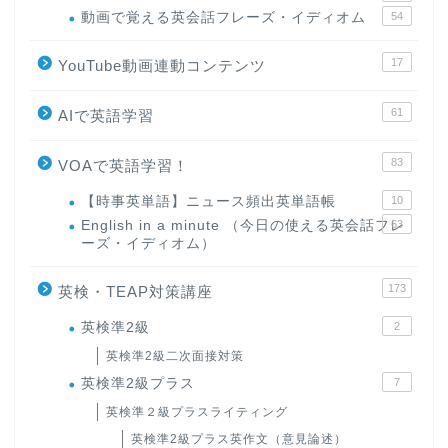
動画で覚える英会話フレーズ・イディオム
54
17
YouTube動画連動コンテンツ
61
AIで英語学習
83
VOAで英語学習！
【時事英単語】ニュース頻出英単語帳
10
English in a minute （今日の使える英会話フレ
63
ーズ・イディオム）
173
英検・TEAP対策講座
英検準2級
2
英検準2級二次面接対策
英検準2級プラス
7
英検準２級プラスライティング
英検準2級プラス英作文（意見論述）