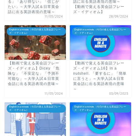
る」「あり得ない」「信じが
話に出る英語表現の意味～
たい」～大学入試＆日常英会
【動画で覚える英会話フレー
話に出る英語表現の意味～
ズ・イディオム】
11/05/2024
28/09/2024
English in a minute （今日の使える英会話フレー
English in a minute （今日の使える英会話フレー
ズ・イディオム）
ズ・イディオム）
【動画で覚える英会話フレー
【動画で覚える英会話フレー
ズ・イディオム】Dicey 「危
ズ・イディオム16】In a
険な」「不安定な」「予測不
nutshell. 「要するに」「簡単
可能な」～大学入試＆日常英
に言うと」～大学入試＆日常
会話に出る英語表現の意味～
英会話に出る英語表現の意味
～
11/05/2024
03/09/2023
English in a minute （今日の使える英会話フレー
English in a minute （今日の使える英会話フレー
ズ・イディオム）
ズ・イディオム）