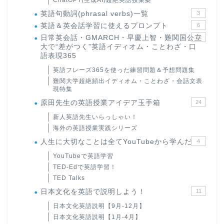
ChatGPT(生成AI)超絶英語授業案
英語句動詞(phrasal verbs)一覧
3
英語＆英会話学習に使えるプロンプト
6
日常英会話・GMARCH・早慶上智・難関国公立
22
大で“差がつく”英語イディオム・ことわざ・口
語表現365
英語フレーズ365を使った練習問題＆予想問題集
難関大学超絶頻出イディオム・ことわざ・会話文表
現特集
原田先生の英語授業アイデア玉手箱
24
新人英語先生いらっしゃい！
海外の英語授業実践シリーズ
人生に大切なことは全てYouTubeから学んだ
4
YouTubeで英語学習
TED-Edで英語学習！
TED Talks
日本文化を英語で説明しよう！
11
日本文化英語説明【9月-12月】
日本文化英語説明【1月-4月】