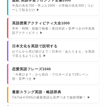
超絶 英語学習プロンプト全集2000
中高の先生700・学ぶ人1000・小学校の先生300｜コピ
ーして貼るだけ ▶
英語授業アクティビティ大全1000
学年・時間・技能で検索！英日対訳＋音声つきの中高英
語アクティビティ ▶
日本文化を英語で説明する
おでんから侘び寂びまで！日本の「あたりまえ」を英語
で言えるようになる ▶
恋愛英語フレーズ1040
「今夜ひま？」から告白・プロポーズまで28シーン
別・音声つき ▶
最新スラング英語・略語辞典
TikTokやSNSの最新英語も音声つきで超絶理解！ ▶