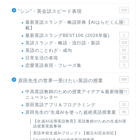
214
"シン"・英会話スピード表現
最新英語スラング・略語辞典【AIはらだくん搭
1
載】
最新英語スラングBEST100 (2026年版)
1
英語スラング・略語・流行語・新語
119
英語のことわざ・成句
62
日常生活の表現
28
恋愛英語表現・フレーズ集
3
399
原田先生の世界一受けたい英語の授業
中高英語教師のための授業アイデア＆最新情報
170
ニュースレター
原田英語アプリ＆プログラミング
31
原田先生の"生成AIを使った超絶英語授業案
95
【生成AI活用英語教育】英語教師のための生成AI英
語授業実践事例
英語学習生成AIプロンプト【都立AI完全対応】