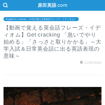
原田英語.com
English in a minute （今日の使える英会話フレーズ・イディオム）
【動画で覚える英会話フレーズ・イデ
ィオム】Get cracking 「急いでやり
始める」「さっさと取りかかる」～大
学入試＆日常英会話に出る英語表現の
意味～
11/05/2024