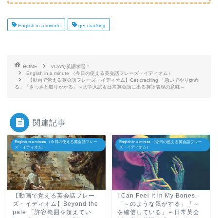
English in a minute
get cracking
HOME
VOAで英語学習！
English in a minute （今日の使える英会話フレーズ・イディオム）
【動画で覚える英会話フレーズ・イディオム】Get cracking 「急いでやり始め
る」「さっさと取りかかる」～大学入試＆日常英会話に出る英語表現の意味～
関連記事
English in a minute （今日の使える英会話フレー
English in a minute （今日の使える英会話フレー
ズ・イディオム）
ズ・イディオム）
【動画で覚える英会話フレー
I Can Feel It in My Bones.
ズ・イディオム】Beyond the
「～のような気がする」「～
pale 「許容範囲を超えてい
を確信している」～日常英会