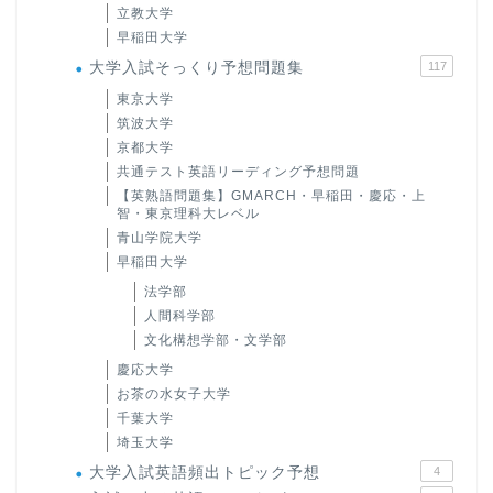
立教大学
早稲田大学
大学入試そっくり予想問題集
117
東京大学
筑波大学
京都大学
共通テスト英語リーディング予想問題
【英熟語問題集】GMARCH・早稲田・慶応・上
智・東京理科大レベル
青山学院大学
早稲田大学
法学部
人間科学部
文化構想学部・文学部
慶応大学
お茶の水女子大学
千葉大学
埼玉大学
大学入試英語頻出トピック予想
4