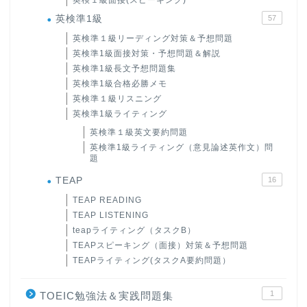
英検１級面接(スピーキング)
英検準1級
57
英検準１級リーディング対策＆予想問題
英検準1級面接対策・予想問題＆解説
英検準1級長文予想問題集
英検準1級合格必勝メモ
英検準１級リスニング
英検準1級ライティング
英検準１級英文要約問題
英検準1級ライティング（意見論述英作文）問
題
TEAP
16
TEAP READING
TEAP LISTENING
teapライティング（タスクB）
TEAPスピーキング（面接）対策＆予想問題
TEAPライティング(タスクA要約問題）
1
TOEIC勉強法＆実践問題集