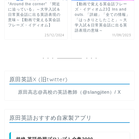
“Around the corner” 「間近
【動画で覚える英会話フレー
に迫っている」～大学入試＆
ズ・イディオム23】Ins and
日常英会話に出る英語表現の
outs. 「詳細」「全ての情報」
意味～【動画で覚える英会話
「はっきりとしたこと」～大
フレーズ・イディオム】
学入試＆日常英会話に出る英
語表現の意味～
23/12/2024
11/09/2023
原田英語X (旧twitter)
原田高志@高校の英語教師（@slangjiten）/ X
原田英語おすすめ自家製アプリ