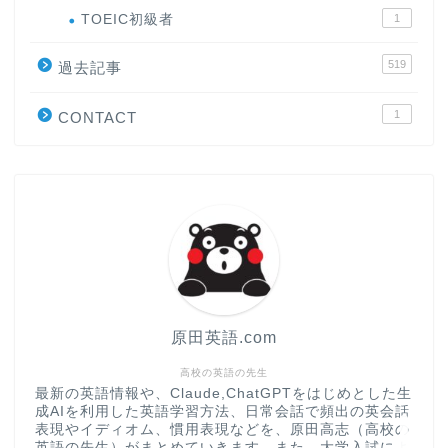
ホーム
TOEIC初級者
1
519
原田高志の”ほぼ日刊”英語
過去記事
学習＆大学入試英語コラム
1
CONTACT
“シン”・英会話スピード表
現
大学入試英語対策講座
英語名言・格言・カッコい
い英語＆素敵な英文フレー
ズ集
原田英語.com
過去記事
高校の英語の先生
最新の英語情報や、Claude,ChatGPTをはじめとした生
成AIを利用した英語学習方法、日常会話で頻出の英会話
CONTACT
表現やイディオム、慣用表現などを、原田高志（高校の
英語の先生）がまとめていきます。また、大学入試によ