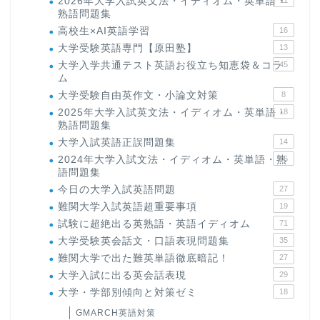
2026年大学入試英文法・イディオム・英単語・
11
熟語問題集
高校生×AI英語学習
16
大学受験英語専門【原田塾】
13
大学入学共通テスト英語お役立ち知恵袋＆コラ
45
ム
大学受験自由英作文・小論文対策
8
2025年大学入試英文法・イディオム・英単語・
18
熟語問題集
大学入試英語正誤問題集
14
2024年大学入試文法・イディオム・英単語・熟
15
語問題集
今日の大学入試英語問題
27
難関大学入試英語超重要事項
19
試験に超絶出る英熟語・英語イディオム
71
大学受験英会話文・口語表現問題集
35
難関大学で出た難英単語徹底暗記！
27
大学入試に出る英会話表現
29
大学・学部別傾向と対策ゼミ
18
GMARCH英語対策