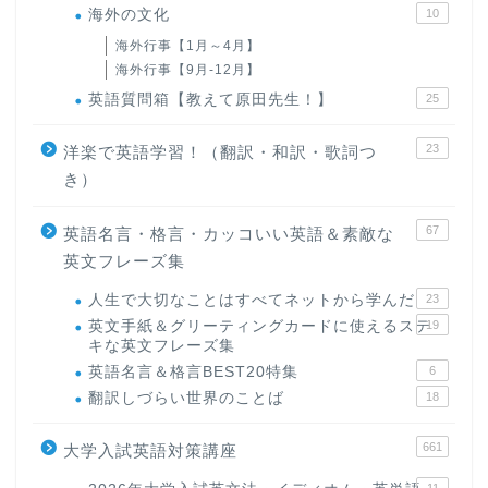
海外の文化
10
海外行事【1月～4月】
海外行事【9月-12月】
英語質問箱【教えて原田先生！】
25
23
洋楽で英語学習！（翻訳・和訳・歌詞つ
き）
67
英語名言・格言・カッコいい英語＆素敵な
英文フレーズ集
人生で大切なことはすべてネットから学んだ
23
英文手紙＆グリーティングカードに使えるステ
19
キな英文フレーズ集
英語名言＆格言BEST20特集
6
翻訳しづらい世界のことば
18
661
大学入試英語対策講座