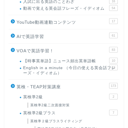
入試に出る英語のことわざ
16
動画で覚える英会話フレーズ・イディオム
54
17
YouTube動画連動コンテンツ
61
AIで英語学習
83
VOAで英語学習！
【時事英単語】ニュース頻出英単語帳
10
English in a minute （今日の使える英会話フレ
63
ーズ・イディオム）
173
英検・TEAP対策講座
英検準2級
2
英検準2級二次面接対策
英検準2級プラス
7
英検準２級プラスライティング