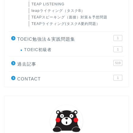
TEAP LISTENING
teapライティング（タスクB）
TEAPスピーキング（面接）対策＆予想問題
TEAPライティング(タスクA要約問題）
1
TOEIC勉強法＆実践問題集
ホーム
TOEIC初級者
1
519
原田高志の”ほぼ日刊”英語
過去記事
学習＆大学入試英語コラム
1
CONTACT
“シン”・英会話スピード表
現
大学入試英語対策講座
英語名言・格言・カッコい
い英語＆素敵な英文フレー