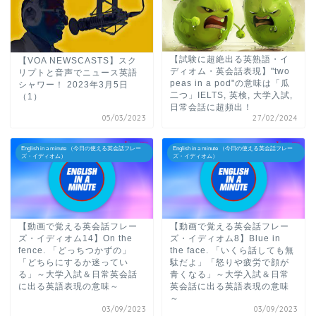
【試験に超絶出る英熟語・イ
【VOA NEWSCASTS】スク
ディオム・英会話表現】"two
リプトと音声でニュース英語
peas in a pod"の意味は「瓜
シャワー！ 2023年3月5日
二つ」IELTS, 英検, 大学入試,
（1）
日常会話に超頻出！
05/03/2023
27/02/2024
English in a minute （今日の使える英会話フレー
English in a minute （今日の使える英会話フレー
ズ・イディオム）
ズ・イディオム）
【動画で覚える英会話フレー
【動画で覚える英会話フレー
ズ・イディオム14】On the
ズ・イディオム8】Blue in
fence. 「どっちつかずの」
the face. 「いくら話しても無
「どちらにするか迷ってい
駄だよ」「怒りや疲労で顔が
る」～大学入試＆日常英会話
青くなる」～大学入試＆日常
に出る英語表現の意味～
英会話に出る英語表現の意味
～
03/09/2023
03/09/2023