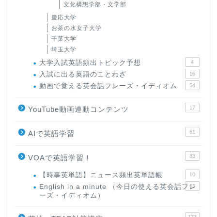
文化構想学部・文学部
慶応大学
お茶の水女子大学
千葉大学
埼玉大学
大学入試英語頻出トピック予想
4
入試に出る英語のことわざ
16
動画で覚える英会話フレーズ・イディオム
54
17
YouTube動画連動コンテンツ
61
AIで英語学習
83
VOAで英語学習！
【時事英単語】ニュース頻出英単語帳
10
English in a minute （今日の使える英会話フレ
63
ーズ・イディオム）
173