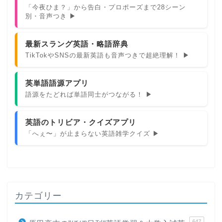
「今夜ひま？」から告白・プロポーズまで28シーン
別・音声つき ▶
最新スラング英語・略語辞典
TikTokやSNSの最新英語も音声つきで超絶理解！ ▶
英単語語源アプリ
語源をたどれば単語同士がつながる！ ▶
英語のトリビア・クイズアプリ
「へぇ〜」が止まらない英語雑学クイズ ▶
カテゴリー
647