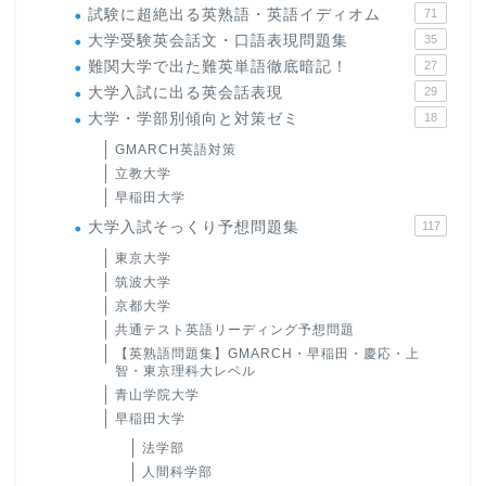
試験に超絶出る英熟語・英語イディオム
71
大学受験英会話文・口語表現問題集
35
難関大学で出た難英単語徹底暗記！
27
大学入試に出る英会話表現
29
大学・学部別傾向と対策ゼミ
18
GMARCH英語対策
立教大学
早稲田大学
大学入試そっくり予想問題集
117
東京大学
筑波大学
京都大学
共通テスト英語リーディング予想問題
【英熟語問題集】GMARCH・早稲田・慶応・上
智・東京理科大レベル
青山学院大学
早稲田大学
法学部
人間科学部