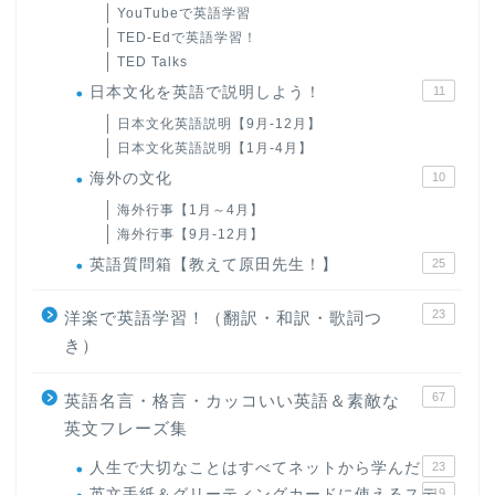
YouTubeで英語学習
TED-Edで英語学習！
TED Talks
日本文化を英語で説明しよう！
11
日本文化英語説明【9月-12月】
日本文化英語説明【1月-4月】
海外の文化
10
海外行事【1月～4月】
海外行事【9月-12月】
英語質問箱【教えて原田先生！】
25
23
洋楽で英語学習！（翻訳・和訳・歌詞つ
き）
67
英語名言・格言・カッコいい英語＆素敵な
英文フレーズ集
人生で大切なことはすべてネットから学んだ
23
英文手紙＆グリーティングカードに使えるステ
19