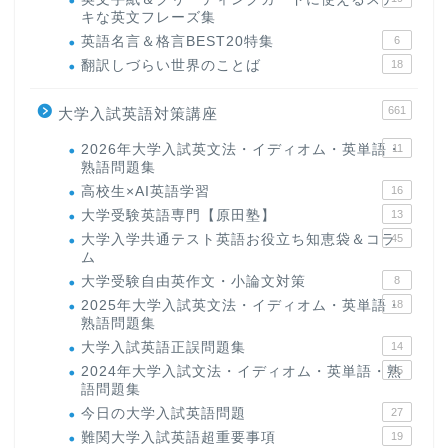
キな英文フレーズ集
英語名言＆格言BEST20特集
6
翻訳しづらい世界のことば
18
661
大学入試英語対策講座
2026年大学入試英文法・イディオム・英単語・
11
熟語問題集
高校生×AI英語学習
16
大学受験英語専門【原田塾】
13
大学入学共通テスト英語お役立ち知恵袋＆コラ
45
ム
大学受験自由英作文・小論文対策
8
2025年大学入試英文法・イディオム・英単語・
18
熟語問題集
大学入試英語正誤問題集
14
2024年大学入試文法・イディオム・英単語・熟
15
語問題集
今日の大学入試英語問題
27
難関大学入試英語超重要事項
19