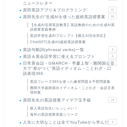
ニュースレター
原田英語アプリ＆プログラミング
31
原田先生の"生成AIを使った超絶英語授業案
95
【生成AI活用英語教育】英語教師のための生成AI英
語授業実践事例
英語学習生成AIプロンプト【都立AI完全対応】
ChatGPT(生成AI)超絶英語授業案
英語句動詞(phrasal verbs)一覧
3
英語＆英会話学習に使えるプロンプト
6
日常英会話・GMARCH・早慶上智・難関国公立
22
大で“差がつく”英語イディオム・ことわざ・口
語表現365
英語フレーズ365を使った練習問題＆予想問題集
難関大学超絶頻出イディオム・ことわざ・会話文表
現特集
原田先生の英語授業アイデア玉手箱
24
新人英語先生いらっしゃい！
海外の英語授業実践シリーズ
人生に大切なことは全てYouTubeから学んだ
4