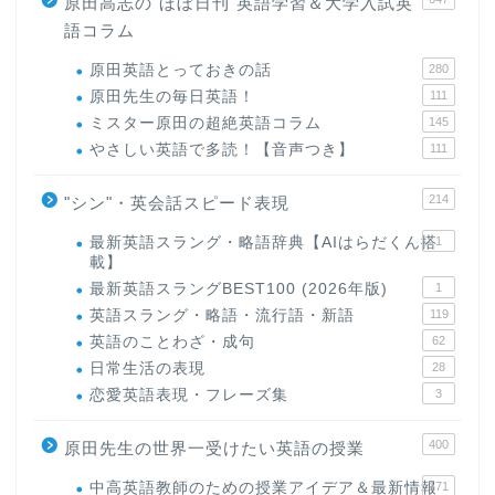
原田高志の"ほぼ日刊"英語学習＆大学入試英
語コラム
原田英語とっておきの話
280
原田先生の毎日英語！
111
ミスター原田の超絶英語コラム
145
やさしい英語で多読！【音声つき】
111
214
"シン"・英会話スピード表現
最新英語スラング・略語辞典【AIはらだくん搭
1
載】
最新英語スラングBEST100 (2026年版)
1
英語スラング・略語・流行語・新語
119
英語のことわざ・成句
62
日常生活の表現
28
恋愛英語表現・フレーズ集
3
400
原田先生の世界一受けたい英語の授業
中高英語教師のための授業アイデア＆最新情報
171