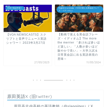
VOAで英語学習！
English in a minute （今日の使える英会話フレー
ズ・イディオム）
【動画で覚える英会話フレー
【VOA NEWSCASTS】スク
ズ・イディオム】The more
リプトと音声でニュース英語
the merrier 「多ければ多いほ
シャワー！ 2023年3月27日
ど楽しい」「人数が多いほど
賑やかで良い」～大学入試＆
日常英会話に出る英語表現の
意味～
27/03/2023
11/05/2024
原田英語X (旧twitter)
原田高志@高校の英語教師（@slangjiten）/ X