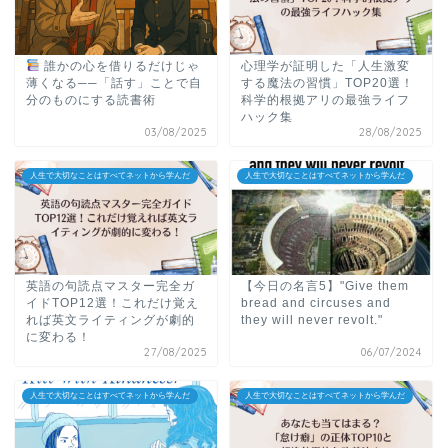
誰かの心を借りるだけじゃ
心理学が証明した「人生激変
薄くなる──「話す」ことで自
する魔法の習慣」TOP20選！
分のものにする読書術
科学的根拠アリの最強ライフ
ハック集
03/08/2025
28/08/2025
人生で大切なことはすべてネットから学んだ
人生で大切なことはすべてネットから学んだ
英語の句読点マスター完全ガ
【今日の名言5】"Give them
イドTOP12選！これだけ覚え
bread and circuses and
れば英文ライティングが劇的
they will never revolt."
に変わる！
27/08/2025
06/07/2024
人生で大切なことはすべてネットから学んだ
人生で大切なことはすべてネットから学んだ