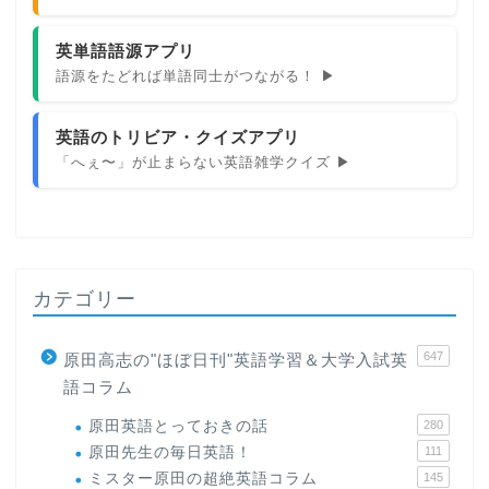
英単語語源アプリ
語源をたどれば単語同士がつながる！ ▶
英語のトリビア・クイズアプリ
「へぇ〜」が止まらない英語雑学クイズ ▶
カテゴリー
647
原田高志の"ほぼ日刊"英語学習＆大学入試英
語コラム
原田英語とっておきの話
280
原田先生の毎日英語！
111
ミスター原田の超絶英語コラム
145