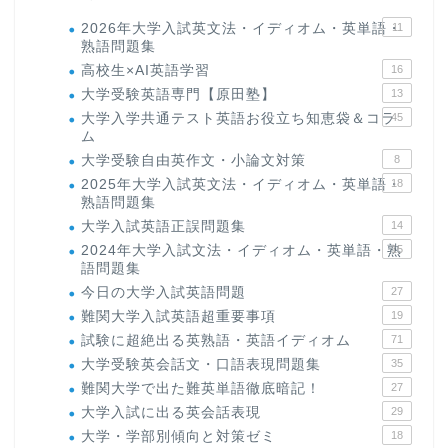
2026年大学入試英文法・イディオム・英単語・
11
熟語問題集
高校生×AI英語学習
16
大学受験英語専門【原田塾】
13
大学入学共通テスト英語お役立ち知恵袋＆コラ
45
ム
大学受験自由英作文・小論文対策
8
2025年大学入試英文法・イディオム・英単語・
18
熟語問題集
大学入試英語正誤問題集
14
2024年大学入試文法・イディオム・英単語・熟
15
語問題集
今日の大学入試英語問題
27
難関大学入試英語超重要事項
19
試験に超絶出る英熟語・英語イディオム
71
大学受験英会話文・口語表現問題集
35
難関大学で出た難英単語徹底暗記！
27
大学入試に出る英会話表現
29
大学・学部別傾向と対策ゼミ
18