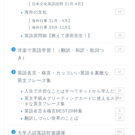
日本文化英語説明【1月-4月】
海外の文化
10
海外行事【1月～4月】
海外行事【9月-12月】
英語質問箱【教えて原田先生！】
25
23
洋楽で英語学習！（翻訳・和訳・歌詞つ
き）
67
英語名言・格言・カッコいい英語＆素敵な
英文フレーズ集
人生で大切なことはすべてネットから学んだ
23
英文手紙＆グリーティングカードに使えるステ
19
キな英文フレーズ集
英語名言＆格言BEST20特集
6
翻訳しづらい世界のことば
18
661
大学入試英語対策講座