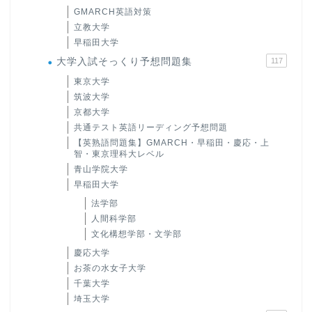
GMARCH英語対策
立教大学
早稲田大学
大学入試そっくり予想問題集
117
東京大学
筑波大学
京都大学
共通テスト英語リーディング予想問題
【英熟語問題集】GMARCH・早稲田・慶応・上
智・東京理科大レベル
青山学院大学
早稲田大学
法学部
人間科学部
文化構想学部・文学部
慶応大学
お茶の水女子大学
千葉大学
埼玉大学