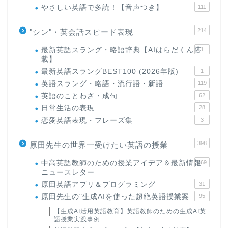
やさしい英語で多読！【音声つき】
111
214
"シン"・英会話スピード表現
最新英語スラング・略語辞典【AIはらだくん搭
1
載】
最新英語スラングBEST100 (2026年版)
1
英語スラング・略語・流行語・新語
119
英語のことわざ・成句
62
日常生活の表現
28
恋愛英語表現・フレーズ集
3
398
原田先生の世界一受けたい英語の授業
中高英語教師のための授業アイデア＆最新情報
169
ニュースレター
原田英語アプリ＆プログラミング
31
原田先生の"生成AIを使った超絶英語授業案
95
【生成AI活用英語教育】英語教師のための生成AI英
語授業実践事例