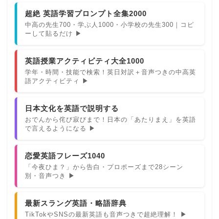
超絶 英語学習プロンプト全集2000
中高の先生700・学ぶ人1000・小学校の先生300｜コピ
ーして貼るだけ ▶
英語授業アクティビティ大全1000
学年・時間・技能で検索！英日対訳＋音声つきの中高英
語アクティビティ ▶
日本文化を英語で説明する
おでんから侘び寂びまで！日本の「あたりまえ」を英語
で言えるようになる ▶
恋愛英語フレーズ1040
「今夜ひま？」から告白・プロポーズまで28シーン
別・音声つき ▶
最新スラング英語・略語辞典
TikTokやSNSの最新英語も音声つきで超絶理解！ ▶