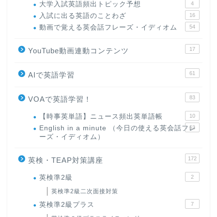
大学入試英語頻出トピック予想
4
入試に出る英語のことわざ
16
動画で覚える英会話フレーズ・イディオム
54
17
YouTube動画連動コンテンツ
61
AIで英語学習
83
VOAで英語学習！
【時事英単語】ニュース頻出英単語帳
10
English in a minute （今日の使える英会話フレ
63
ーズ・イディオム）
172
英検・TEAP対策講座
英検準2級
2
英検準2級二次面接対策
英検準2級プラス
7