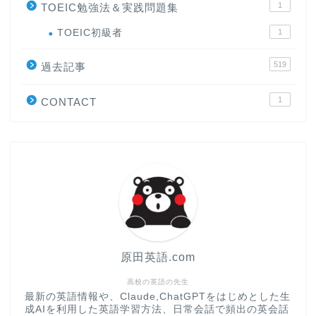
1
TOEIC勉強法＆実践問題集
ホーム
TOEIC初級者
1
519
原田高志の”ほぼ日刊”英語
過去記事
学習＆大学入試英語コラム
1
CONTACT
“シン”・英会話スピード表
現
大学入試英語対策講座
英語名言・格言・カッコい
い英語＆素敵な英文フレー
ズ集
原田英語.com
過去記事
高校の英語の先生
最新の英語情報や、Claude,ChatGPTをはじめとした生
成AIを利用した英語学習方法、日常会話で頻出の英会話