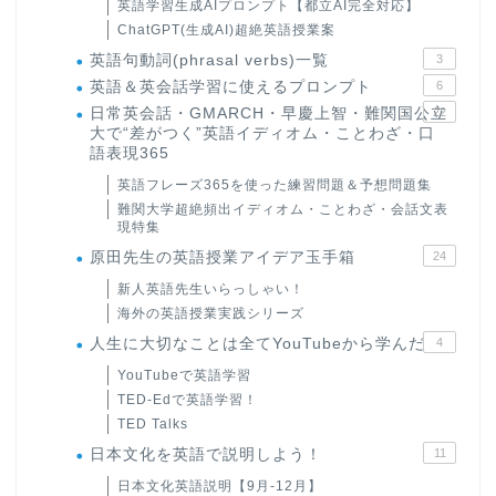
英語学習生成AIプロンプト【都立AI完全対応】
ChatGPT(生成AI)超絶英語授業案
英語句動詞(phrasal verbs)一覧
3
英語＆英会話学習に使えるプロンプト
6
日常英会話・GMARCH・早慶上智・難関国公立
22
大で“差がつく”英語イディオム・ことわざ・口
語表現365
英語フレーズ365を使った練習問題＆予想問題集
難関大学超絶頻出イディオム・ことわざ・会話文表
現特集
原田先生の英語授業アイデア玉手箱
24
新人英語先生いらっしゃい！
海外の英語授業実践シリーズ
人生に大切なことは全てYouTubeから学んだ
4
YouTubeで英語学習
TED-Edで英語学習！
TED Talks
日本文化を英語で説明しよう！
11
日本文化英語説明【9月-12月】