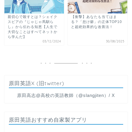
親切心で殺すとは？シェイク
【衝撃】あなたも当てはま
スピアの『じゃじゃ馬馴ら
る？「怠け癖」の正体TOP10
し』から伝わる知恵【人生で
と超絶効果的な改善法！
大切なことはすべてネットか
ら学んだ】
03/12/2024
30/08/2025
原田英語X (旧twitter)
原田高志@高校の英語教師（@slangjiten）/ X
原田英語おすすめ自家製アプリ