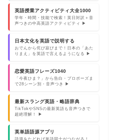
英語授業アクティビティ大全1000
学年・時間・技能で検索！英日対訳＋音
声つきの中高英語アクティビティ ▶
日本文化を英語で説明する
おでんから侘び寂びまで！日本の「あた
りまえ」を英語で言えるようになる ▶
恋愛英語フレーズ1040
「今夜ひま？」から告白・プロポーズま
で28シーン別・音声つき ▶
最新スラング英語・略語辞典
TikTokやSNSの最新英語も音声つきで
超絶理解！ ▶
英単語語源アプリ
語源をたどれば単語同士がつながる！