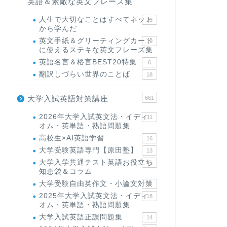
英語＆素敵な英文フレーズ集
人生で大切なことはすべてネット
23
から学んだ
英文手紙＆グリーティングカード
19
に使えるステキな英文フレーズ集
英語名言＆格言BEST20特集
6
翻訳しづらい世界のことば
18
大学入試英語対策講座
661
2026年大学入試英文法・イディ
11
オム・英単語・熟語問題集
高校生×AI英語学習
16
大学受験英語専門【原田塾】
13
大学入学共通テスト英語お役立ち
45
知恵袋＆コラム
大学受験自由英作文・小論文対策
8
2025年大学入試英文法・イディ
18
オム・英単語・熟語問題集
大学入試英語正誤問題集
14