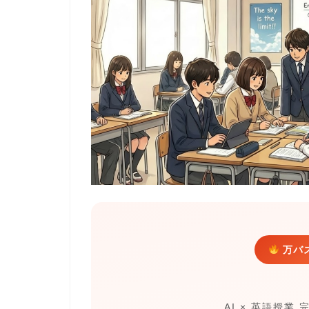
万バ
AI × 英語授業 完