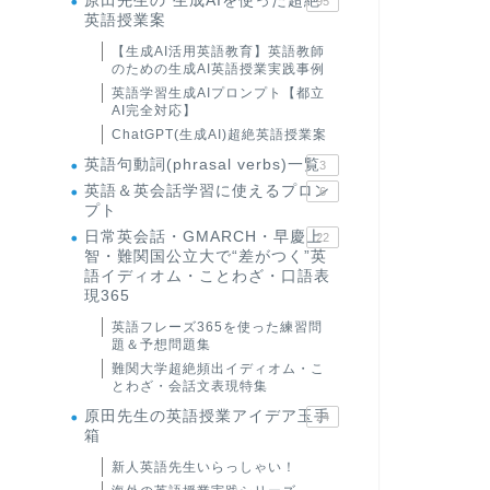
原田先生の"生成AIを使った超絶
95
英語授業案
【生成AI活用英語教育】英語教師
のための生成AI英語授業実践事例
英語学習生成AIプロンプト【都立
AI完全対応】
ChatGPT(生成AI)超絶英語授業案
英語句動詞(phrasal verbs)一覧
3
英語＆英会話学習に使えるプロン
6
プト
日常英会話・GMARCH・早慶上
22
智・難関国公立大で“差がつく”英
語イディオム・ことわざ・口語表
現365
英語フレーズ365を使った練習問
題＆予想問題集
難関大学超絶頻出イディオム・こ
とわざ・会話文表現特集
原田先生の英語授業アイデア玉手
24
箱
新人英語先生いらっしゃい！