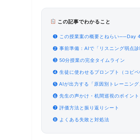
この記事でわかること
❶ この授業案の概要とねらい──Day 
❷ 事前準備：AIで「リスニング弱点
❸ 50分授業の完全タイムライン
❹ 生徒に使わせるプロンプト（コピペ
❺ AIが出力する「原因別トレーニン
❻ 先生の声かけ・机間巡視のポイント
❼ 評価方法と振り返りシート
❽ よくある失敗と対処法