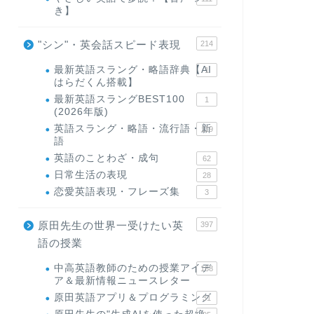
き】
"シン"・英会話スピード表現
214
最新英語スラング・略語辞典【AI
1
はらだくん搭載】
最新英語スラングBEST100
1
(2026年版)
英語スラング・略語・流行語・新
119
語
英語のことわざ・成句
62
日常生活の表現
28
恋愛英語表現・フレーズ集
3
原田先生の世界一受けたい英
397
語の授業
中高英語教師のための授業アイデ
168
ア＆最新情報ニュースレター
原田英語アプリ＆プログラミング
31