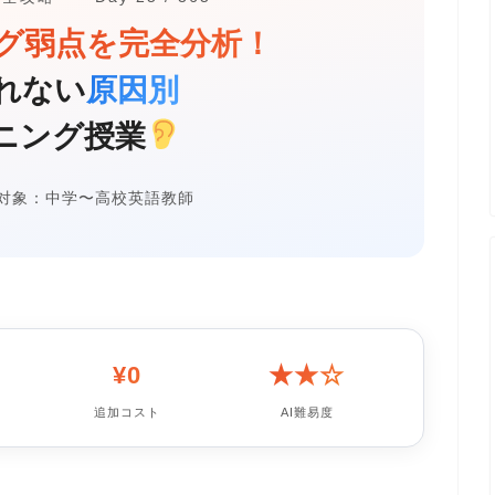
ング弱点を完全分析！
れない
原因別
ニング授業
対象：中学〜高校英語教師
¥0
★★☆
追加コスト
AI難易度