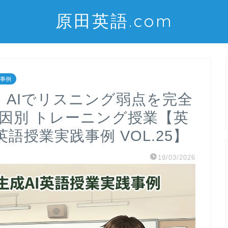
原田英語.com
践事例
】AIでリスニング弱点を完全
因別 トレーニング授業【英
語授業実践事例 VOL.25】
19/03/2026