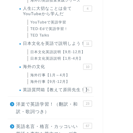
海外の英語授業実践シリーズ
人生に大切なことは全て
4
YouTubeから学んだ
YouTubeで英語学習
TED-Edで英語学習！
TED Talks
日本文化を英語で説明しよう！
11
日本文化英語説明【9月-12月】
日本文化英語説明【1月-4月】
海外の文化
10
海外行事【1月～4月】
海外行事【9月-12月】
英語質問箱【教えて原田先生！】
25
洋楽で英語学習！（翻訳・和
23
訳・歌詞つき）
英語名言・格言・カッコいい
67