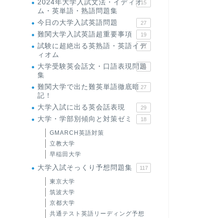
2024年大学入試文法・イディオ
15
ム・英単語・熟語問題集
今日の大学入試英語問題
27
難関大学入試英語超重要事項
19
試験に超絶出る英熟語・英語イデ
71
ィオム
大学受験英会話文・口語表現問題
35
集
難関大学で出た難英単語徹底暗
27
記！
大学入試に出る英会話表現
29
大学・学部別傾向と対策ゼミ
18
GMARCH英語対策
立教大学
早稲田大学
大学入試そっくり予想問題集
117
東京大学
筑波大学
京都大学
共通テスト英語リーディング予想