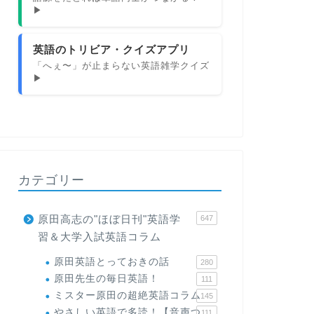
▶
英語のトリビア・クイズアプリ
「へぇ〜」が止まらない英語雑学クイズ
▶
カテゴリー
原田高志の"ほぼ日刊"英語学
647
習＆大学入試英語コラム
原田英語とっておきの話
280
原田先生の毎日英語！
111
ミスター原田の超絶英語コラム
145
やさしい英語で多読！【音声つ
111