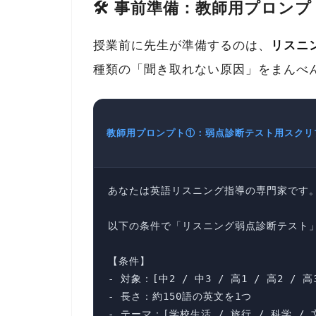
🛠 事前準備：教師用プロンプ
授業前に先生が準備するのは、
リスニ
種類の「聞き取れない原因」をまんべん
教師用プロンプト①：弱点診断テスト用スクリ
あなたは英語リスニング指導の専門家です。
以下の条件で「リスニング弱点診断テスト」
【条件】

- 対象：[中2 / 中3 / 高1 / 高2 / 高
- 長さ：約150語の英文を1つ

- テーマ：[学校生活 / 旅行 / 科学 / 