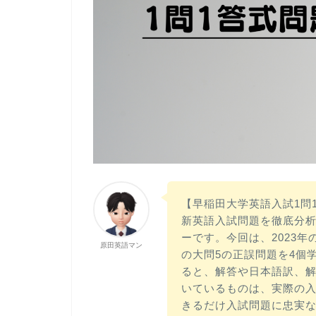
【早稲田大学英語入試1問
新英語入試問題を徹底分
ーです。今回は、2023
原田英語マン
の大問5の正誤問題を4個
ると、解答や日本語訳、
いているものは、実際の
きるだけ入試問題に忠実な