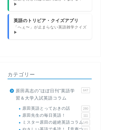
▶
英語のトリビア・クイズアプリ
「へぇ〜」が止まらない英語雑学クイズ
▶
カテゴリー
原田高志の"ほぼ日刊"英語学
647
習＆大学入試英語コラム
原田英語とっておきの話
280
原田先生の毎日英語！
111
ミスター原田の超絶英語コラム
145
やさしい英語で多読！【音声つ
111