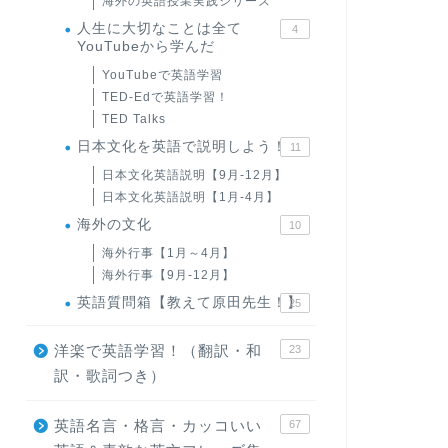
海外の英語授業実践シリーズ
人生に大切なことは全て
4
YouTubeから学んだ
YouTubeで英語学習
TED-Edで英語学習！
TED Talks
日本文化を英語で説明しよう！
11
日本文化英語説明【9月-12月】
日本文化英語説明【1月-4月】
海外の文化
10
海外行事【1月～4月】
海外行事【9月-12月】
英語質問箱【教えて原田先生！】
25
洋楽で英語学習！（翻訳・和
23
訳・歌詞つき）
英語名言・格言・カッコいい
67