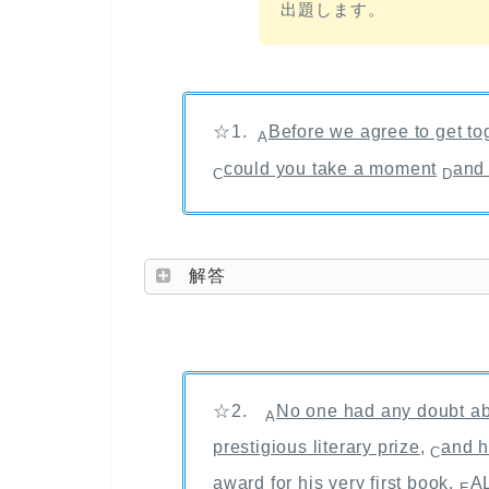
出題します。
☆1.
Before we agree to get to
A
could you take a moment
and 
C
D
解答
☆2.
No one had any doubt a
A
prestigious literary prize
,
and h
C
award for his very first book
.
A
E