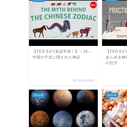
【TED Edで英語学習！】～29～
【TED E
中国の干支に隠された神話
あらゆる物
の仕方
18/04/2020
過去記事
過去記事