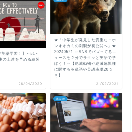
★「中学生が発見した貴重なニホ
ンオオカミの剥製が初公開へ」★
20240521 ～SNSでバズってるニ
dで英語学習！】～51～
ュースを２分でサクッと英語で学
事の上達を早める練習
ぼう！～【絶滅動物や絶滅危惧種
に関する英単語や英語表現20つ
き】
28/04/2020
21/05/2024
過去記事