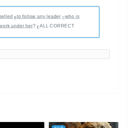
pelled
to follow any leader
who is
B
C
work under her
?
ALL CORRECT
E
過去記事