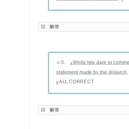
解答
☆3.
While few dare to comme
A
statement made by the oligarch
ALL CORRECT
E
解答