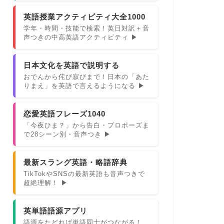
英語授業アクティビティ大全1000
学年・時間・技能で検索！英日対訳＋音
声つきの中高英語アクティビティ ▶
日本文化を英語で説明する
おでんから侘び寂びまで！日本の「あた
りまえ」を英語で言えるようになる ▶
恋愛英語フレーズ1040
「今夜ひま？」から告白・プロポーズま
で28シーン別・音声つき ▶
最新スラング英語・略語辞典
TikTokやSNSの最新英語も音声つきで
超絶理解！ ▶
英単語語源アプリ
語源をたどれば単語同士がつながる！