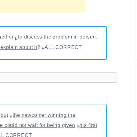
gether
to discuss the problem in person
,
B
explain about it
?
ALL CORRECT
E
bout
the newcomer winning the
B
e could not wait for being given
his first
D
LL CORRECT