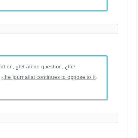
nt on
,
let alone question
,
the
B
C
,
the journalist continues to oppose to it
.
D