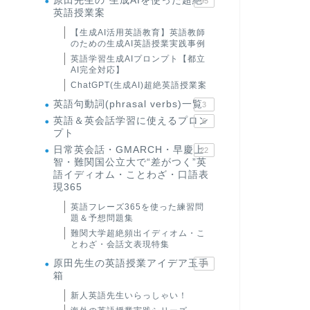
原田先生の"生成AIを使った超絶
95
英語授業案
【生成AI活用英語教育】英語教師
のための生成AI英語授業実践事例
英語学習生成AIプロンプト【都立
AI完全対応】
ChatGPT(生成AI)超絶英語授業案
英語句動詞(phrasal verbs)一覧
3
英語＆英会話学習に使えるプロン
6
プト
日常英会話・GMARCH・早慶上
22
智・難関国公立大で“差がつく”英
語イディオム・ことわざ・口語表
現365
英語フレーズ365を使った練習問
題＆予想問題集
難関大学超絶頻出イディオム・こ
とわざ・会話文表現特集
原田先生の英語授業アイデア玉手
24
箱
新人英語先生いらっしゃい！