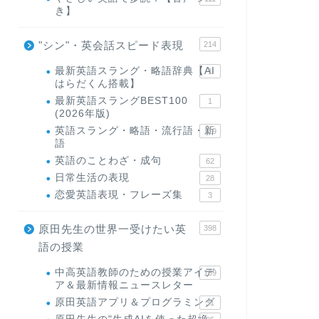
き】
"シン"・英会話スピード表現
214
最新英語スラング・略語辞典【AI
1
はらだくん搭載】
最新英語スラングBEST100
1
(2026年版)
英語スラング・略語・流行語・新
119
語
英語のことわざ・成句
62
日常生活の表現
28
恋愛英語表現・フレーズ集
3
原田先生の世界一受けたい英
398
語の授業
中高英語教師のための授業アイデ
169
ア＆最新情報ニュースレター
原田英語アプリ＆プログラミング
31