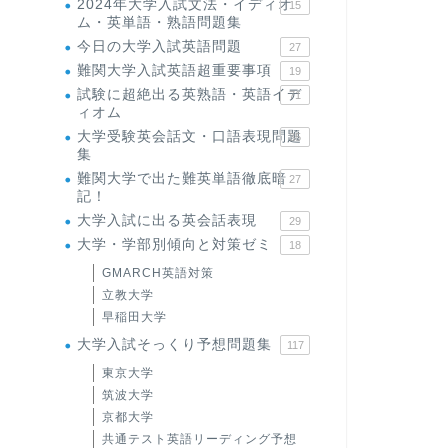
2024年大学入試文法・イディオ
15
ム・英単語・熟語問題集
今日の大学入試英語問題
27
難関大学入試英語超重要事項
19
試験に超絶出る英熟語・英語イデ
71
ィオム
大学受験英会話文・口語表現問題
35
集
難関大学で出た難英単語徹底暗
27
記！
大学入試に出る英会話表現
29
大学・学部別傾向と対策ゼミ
18
GMARCH英語対策
立教大学
早稲田大学
大学入試そっくり予想問題集
117
東京大学
筑波大学
京都大学
共通テスト英語リーディング予想