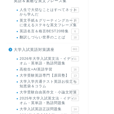
英語＆素敵な英文フレーズ集
人生で大切なことはすべてネット
23
から学んだ
英文手紙＆グリーティングカード
19
に使えるステキな英文フレーズ集
英語名言＆格言BEST20特集
6
翻訳しづらい世界のことば
18
大学入試英語対策講座
661
2026年大学入試英文法・イディ
11
オム・英単語・熟語問題集
高校生×AI英語学習
16
大学受験英語専門【原田塾】
13
大学入学共通テスト英語お役立ち
45
知恵袋＆コラム
大学受験自由英作文・小論文対策
8
2025年大学入試英文法・イディ
18
オム・英単語・熟語問題集
大学入試英語正誤問題集
14