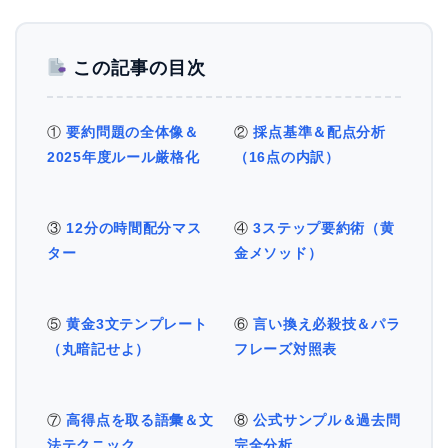
この記事の目次
①
要約問題の全体像＆
②
採点基準＆配点分析
2025年度ルール厳格化
（16点の内訳）
③
12分の時間配分マス
④
3ステップ要約術（黄
ター
金メソッド）
⑤
黄金3文テンプレート
⑥
言い換え必殺技＆パラ
（丸暗記せよ）
フレーズ対照表
⑦
高得点を取る語彙＆文
⑧
公式サンプル＆過去問
法テクニック
完全分析