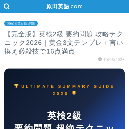
原田英語.com
英検2級英文要約問題
【完全版】英検2級 要約問題 攻略テク
ニック2026｜黄金3文テンプレ＋言い
換え必殺技で16点満点
10/05/2026
ULTIMATE SUMMARY GUIDE
2026
英検2級
要約問題 超絶テクニッ