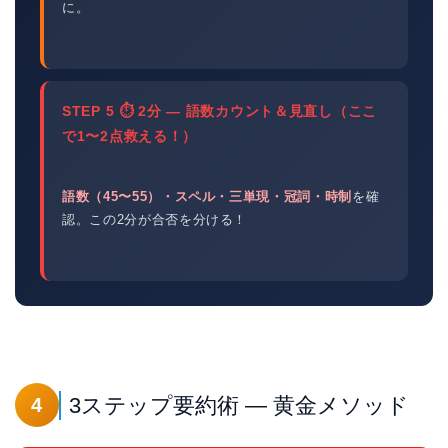
に。
STEP 5 ⏱ 2分 — 語数カウント＆見直し（ここ
で1〜2点救える！）
語数（45〜55）・スペル・三単現・冠詞・時制
を確
認。この2分が合否を分ける！
3ステップ要約術 — 黄金メソッド
4