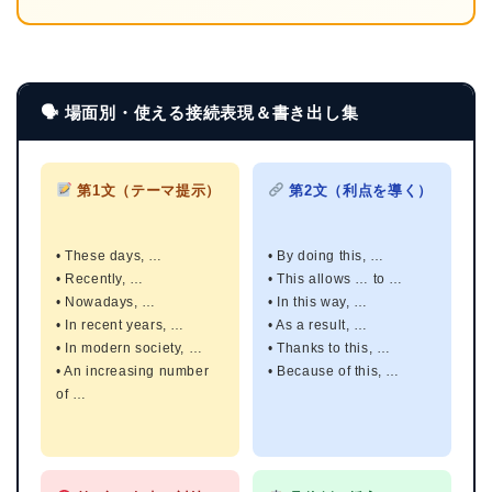
🗣 場面別・使える接続表現＆書き出し集
第1文（テーマ提示）
第2文（利点を導く）
• These days, …
• By doing this, …
• Recently, …
• This allows … to …
• Nowadays, …
• In this way, …
• In recent years, …
• As a result, …
• In modern society, …
• Thanks to this, …
• An increasing number
• Because of this, …
of …