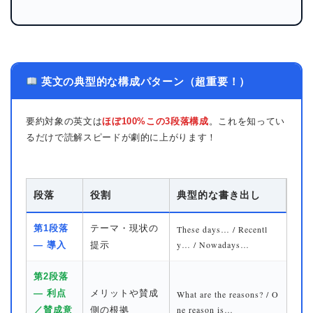
英文の典型的な構成パターン（超重要！）
要約対象の英文は
ほぼ100%この3段落構成
。これを知ってい
るだけで読解スピードが劇的に上がります！
段落
役割
典型的な書き出し
第1段落
テーマ・現状の
These days… / Recentl
y… / Nowadays…
— 導入
提示
第2段落
— 利点
メリットや賛成
What are the reasons? / O
ne reason is…
／賛成意
側の根拠