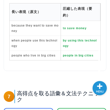
大学入試英語対策講座
圧縮した表現（要
長い表現（原文）
約）
英語名言・格言・カッコい
because they want to save mo
い英語＆素敵な英文フレー
to save money
ズ集
ney
when people use this technol
by using this technol
過去記事
ogy
ogy
people who live in big cities
people in big cities
CONTACT
MENU
高得点を取る語彙＆文法テクニッ
7
ク