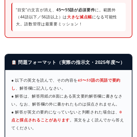
“目安”の文言が消え、
45〜55語が必須要件
に。範囲外
（44語以下／56語以上）は
大きな減点幅
になる可能性
大。語数管理は最重要ミッション！
問題フォーマット（実際の指示文・2025年度〜）
45〜55語の英語で要約
● 以下の英文を読んで、その内容を
し
、解答欄に記入しなさい。
● 解答は、解答用紙のB面にある英文要約解答欄に書きなさ
い。なお、解答欄の外に書かれたものは採点されません。
0
● 解答が英文の要約になっていないと判断された場合は、
点と採点されることがあります
。英文をよく読んでから答え
てください。