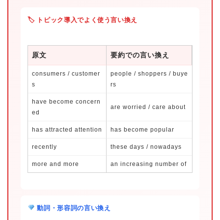
🏷 トピック導入でよく使う言い換え
原文
要約での言い換え
consumers / customer
people / shoppers / buye
s
rs
have become concern
are worried / care about
ed
has attracted attention
has become popular
recently
these days / nowadays
more and more
an increasing number of
動詞・形容詞の言い換え