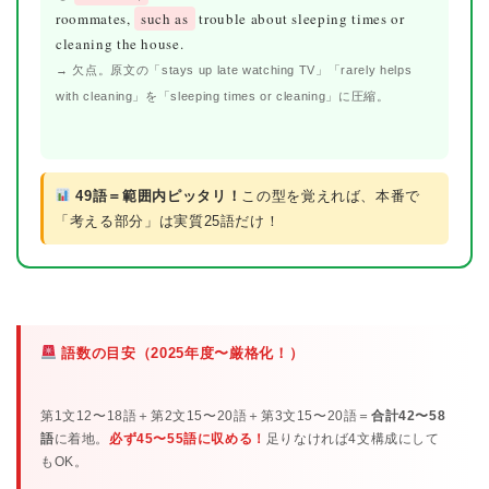
roommates,
such as
trouble about sleeping times or
cleaning the house.
→ 欠点。原文の「stays up late watching TV」「rarely helps
with cleaning」を「sleeping times or cleaning」に圧縮。
49語＝範囲内ピッタリ！
この型を覚えれば、本番で
「考える部分」は実質25語だけ！
語数の目安（2025年度〜厳格化！）
第1文12〜18語＋第2文15〜20語＋第3文15〜20語＝
合計42〜58
語
に着地。
必ず45〜55語に収める！
足りなければ4文構成にして
もOK。