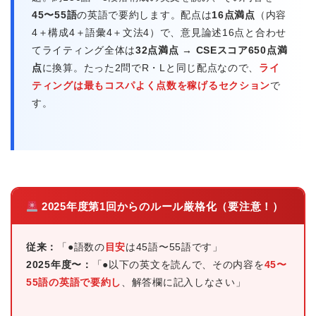
45〜55語
の英語で要約します。配点は
16点満点
（内容
4＋構成4＋語彙4＋文法4）で、意見論述16点と合わせ
てライティング全体は
32点満点 → CSEスコア650点満
点
に換算。たった2問でR・Lと同じ配点なので、
ライ
ティングは最もコスパよく点数を稼げるセクション
で
す。
2025年度第1回からのルール厳格化（要注意！）
従来：
「●語数の
目安
は45語〜55語です」
2025年度〜：
「●以下の英文を読んで、その内容を
45〜
55語の英語で要約し
、解答欄に記入しなさい」