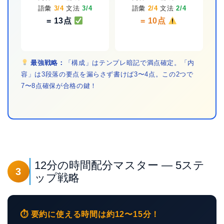
語彙
3/4
文法
3/4
語彙
2/4
文法
2/4
= 13点
= 10点
最強戦略：
「構成」はテンプレ暗記で満点確定。「内
容」は3段落の要点を漏らさず書けば3〜4点。この2つで
7〜8点確保が合格の鍵！
12分の時間配分マスター — 5ステ
3
ップ戦略
⏱ 要約に使える時間は約12〜15分！