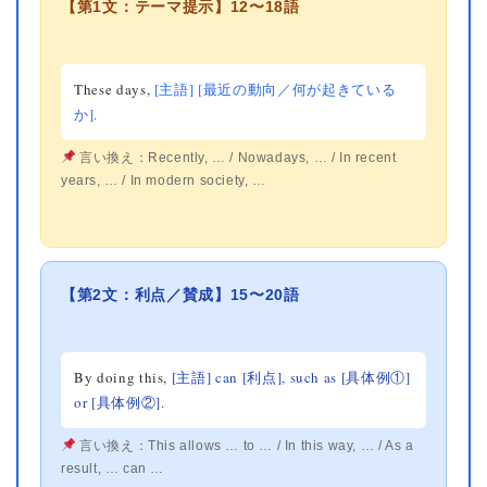
【第1文：テーマ提示】12〜18語
These days,
[主語]
[最近の動向／何が起きている
か].
言い換え：Recently, … / Nowadays, … / In recent
years, … / In modern society, …
【第2文：利点／賛成】15〜20語
By doing this,
[主語] can
[利点], such as
[具体例①]
or
[具体例②].
言い換え：This allows … to … / In this way, … / As a
result, … can …