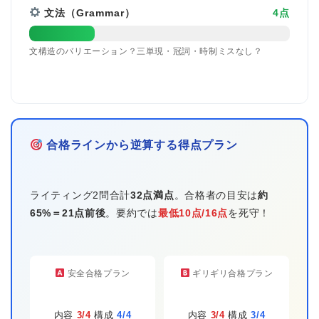
文法（Grammar）
4点
文構造のバリエーション？三単現・冠詞・時制ミスなし？
合格ラインから逆算する得点プラン
ライティング2問合計
32点満点
。合格者の目安は
約
65%＝21点前後
。要約では
最低10点/16点
を死守！
安全合格プラン
ギリギリ合格プラン
内容
3/4
構成
4/4
内容
3/4
構成
3/4