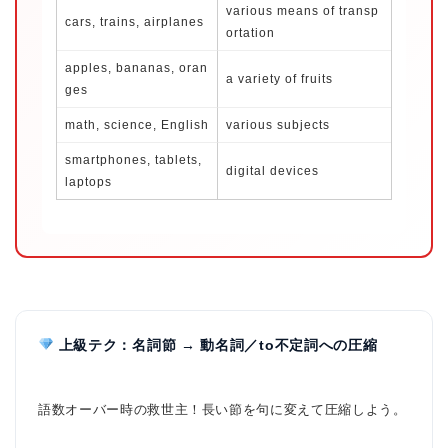
various means of transp
cars, trains, airplanes
ortation
apples, bananas, oran
a variety of fruits
ges
math, science, English
various subjects
smartphones, tablets,
digital devices
laptops
ホーム
原田高志の”ほぼ日刊”英語
上級テク：名詞節 → 動名詞／to不定詞への圧縮
学習＆大学入試英語コラム
“シン”・英会話スピード表
語数オーバー時の救世主！長い節を句に変えて圧縮しよう。
現