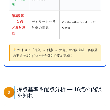
見
第3段落
— 欠点
デメリットや反
On the other hand… / Ho
wever…
／反対意
対側の意見
見
つまり：
「導入 → 利点 → 欠点」の3段構成。各段落
の要点を1文ずつ＝合計3文で要約完成！
採点基準＆配点分析 — 16点の内訳
2
を知れ