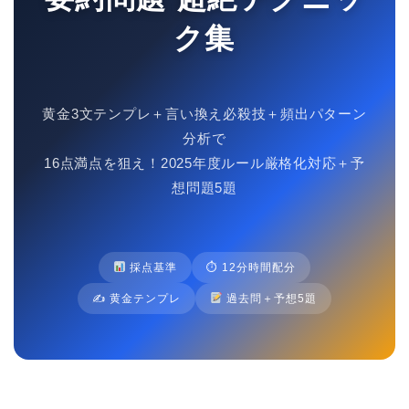
ク集
黄金3文テンプレ＋言い換え必殺技＋頻出パターン
分析で
16点満点を狙え！2025年度ルール厳格化対応＋予
想問題5題
採点基準
⏱ 12分時間配分
✍️ 黄金テンプレ
過去問＋予想5題