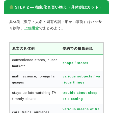
STEP 2 — 抽象化＆言い換え（具体例はカット）
具体例（数字・人名・固有名詞・細かい事例）はバッサ
リ削除。
上位概念
でまとめよう。
原文の具体例
要約での抽象表現
convenience stores, super
shops / stores
markets
math, science, foreign lan
various subjects / va
guages
rious things
stays up late watching TV
trouble about sleep
/ rarely cleans
or cleaning
various means of tra
cars, trains, airplanes