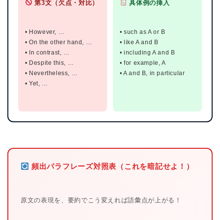
第3文（欠点・対比）
具体例の挿入
• However, …
• such as A or B
• On the other hand, …
• like A and B
• In contrast, …
• including A and B
• Despite this, …
• for example, A
• Nevertheless, …
• A and B, in particular
• Yet, …
頻出パラフレーズ対照表（これを暗記せよ！）
原文の表現を、要約でこう変えれば語彙点が上がる！