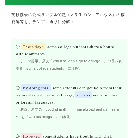
英検協会の公式サンプル問題（大学生のシェアハウス）の模
範解答を、テンプレ通りに分解：
①
These days,
some college students share a house
with roommates.
→ テーマ提示。原文「When students go to college…」の長い表
現を「some college students」に圧縮。
②
By doing this,
some students can get help from their
roommates with various things,
such as
math, science,
or foreign languages.
→ 利点。原文の「good at math」「from abroad and can learn
~」を「various things」に抽象化。
③
However,
some students have trouble with their