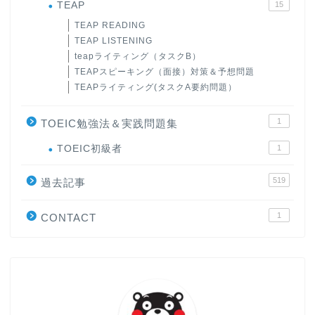
TEAP
15
TEAP READING
TEAP LISTENING
teapライティング（タスクB）
TEAPスピーキング（面接）対策＆予想問題
TEAPライティング(タスクA要約問題）
1
TOEIC勉強法＆実践問題集
ホーム
TOEIC初級者
1
519
原田高志の”ほぼ日刊”英語
過去記事
学習＆大学入試英語コラム
1
CONTACT
“シン”・英会話スピード表
現
大学入試英語対策講座