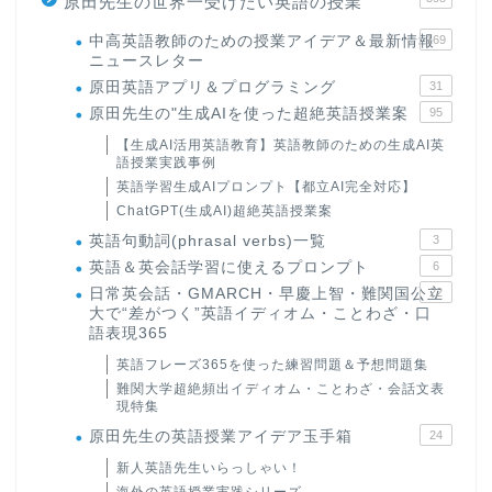
原田先生の世界一受けたい英語の授業
中高英語教師のための授業アイデア＆最新情報
169
ニュースレター
原田英語アプリ＆プログラミング
31
原田先生の"生成AIを使った超絶英語授業案
95
【生成AI活用英語教育】英語教師のための生成AI英
語授業実践事例
英語学習生成AIプロンプト【都立AI完全対応】
ChatGPT(生成AI)超絶英語授業案
英語句動詞(phrasal verbs)一覧
3
英語＆英会話学習に使えるプロンプト
6
日常英会話・GMARCH・早慶上智・難関国公立
22
大で“差がつく”英語イディオム・ことわざ・口
語表現365
英語フレーズ365を使った練習問題＆予想問題集
難関大学超絶頻出イディオム・ことわざ・会話文表
現特集
原田先生の英語授業アイデア玉手箱
24
新人英語先生いらっしゃい！
海外の英語授業実践シリーズ