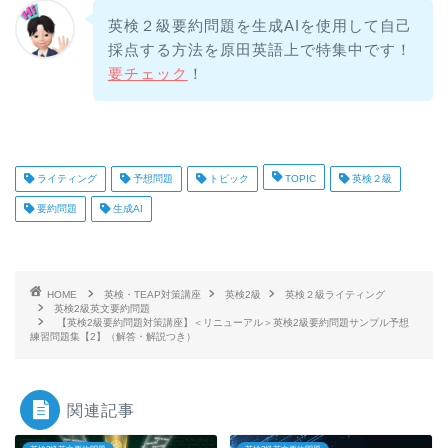
英検２級要約問題を生成AIを使用して自己
採点する方法を原田英語上で特集中です！
要チェック
！
ライティング
予想問題
トピック
TOPIC
英検２級
要約問題
生成AI
HOME
英検・TEAP対策講座
英検2級
英検２級ライティング
英検2級英文要約問題
【英検2級要約問題対策講座】＜リニューアル＞英検2級要約問題サンプル予想
練習問題集【2】（解答・解説つき）
関連記事