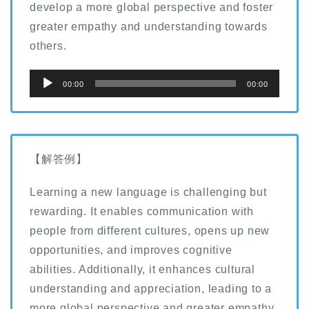
develop a more global perspective and foster
greater empathy and understanding towards
others.
音
00:00
00:00
声
プ
レ
ー
【解答例】
ヤ
Learning a new language is challenging but
ー
rewarding. It enables communication with
people from different cultures, opens up new
opportunities, and improves cognitive
abilities. Additionally, it enhances cultural
understanding and appreciation, leading to a
more global perspective and greater empathy