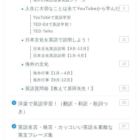
人生に大切なことは全てYouTubeから学んだ
4
YouTubeで英語学習
TED-Edで英語学習！
TED Talks
日本文化を英語で説明しよう！
11
日本文化英語説明【9月-12月】
日本文化英語説明【1月-4月】
海外の文化
10
海外行事【1月～4月】
海外行事【9月-12月】
英語質問箱【教えて原田先生！】
25
23
洋楽で英語学習！（翻訳・和訳・歌詞つ
き）
67
英語名言・格言・カッコいい英語＆素敵な
英文フレーズ集