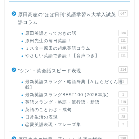
647
原田高志の"ほぼ日刊"英語学習＆大学入試英
語コラム
原田英語とっておきの話
280
原田先生の毎日英語！
111
ミスター原田の超絶英語コラム
145
やさしい英語で多読！【音声つき】
111
214
"シン"・英会話スピード表現
最新英語スラング・略語辞典【AIはらだくん搭
1
載】
最新英語スラングBEST100 (2026年版)
1
英語スラング・略語・流行語・新語
119
英語のことわざ・成句
62
日常生活の表現
28
恋愛英語表現・フレーズ集
3
398