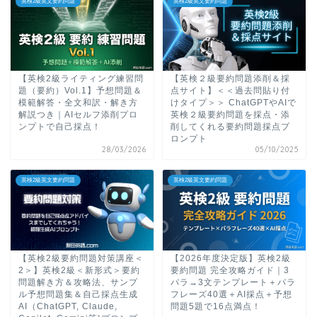
英検2級英文要約問題
英検2級英文要約問題
【英検2級ライティング練習問
【英検２級要約問題添削＆採
題（要約）Vol.1】予想問題＆
点サイト】＜＜過去問貼り付
模範解答・全文和訳・解き方
けタイプ＞＞ ChatGPTやAIで
解説つき｜AIセルフ添削プロ
英検２級要約問題を採点・添
ンプトで自己採点！
削してくれる要約問題採点プ
ロンプト
28/03/2026
05/10/2025
英検2級英文要約問題
英検2級英文要約問題
【英検2級要約問題対策講座＜
【2026年度決定版】英検2級
2＞】英検2級＜新形式＞要約
要約問題 完全攻略ガイド｜3
問題解き方＆攻略法、サンプ
パラ→3文テンプレート＋パラ
ル予想問題集＆自己採点生成
フレーズ40選＋AI採点＋予想
AI（ChatGPT, Claude,
問題5題で16点満点！