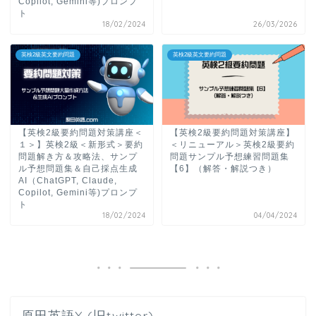
Copilot, Gemini等)プロンプ
ト
18/02/2024
26/03/2026
英検2級英文要約問題
英検2級英文要約問題
【英検2級要約問題対策講座＜
【英検2級要約問題対策講座】
１＞】英検2級＜新形式＞要約
＜リニューアル＞英検2級要約
問題解き方＆攻略法、サンプ
問題サンプル予想練習問題集
ル予想問題集＆自己採点生成
【6】（解答・解説つき）
AI（ChatGPT, Claude,
Copilot, Gemini等)プロンプ
ト
18/02/2024
04/04/2024
原田英語X (旧twitter)