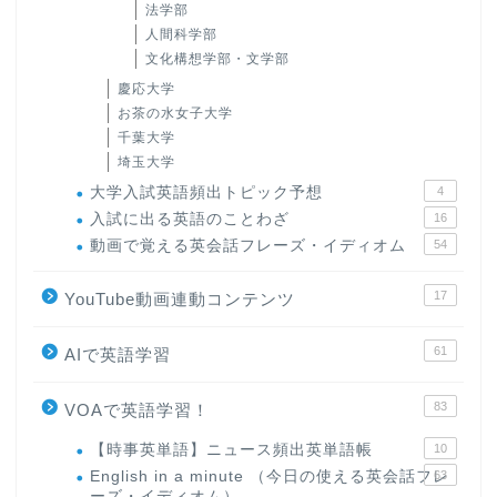
法学部
人間科学部
文化構想学部・文学部
慶応大学
お茶の水女子大学
千葉大学
埼玉大学
大学入試英語頻出トピック予想
4
入試に出る英語のことわざ
16
動画で覚える英会話フレーズ・イディオム
54
17
YouTube動画連動コンテンツ
61
AIで英語学習
83
VOAで英語学習！
【時事英単語】ニュース頻出英単語帳
10
English in a minute （今日の使える英会話フレ
63
ーズ・イディオム）