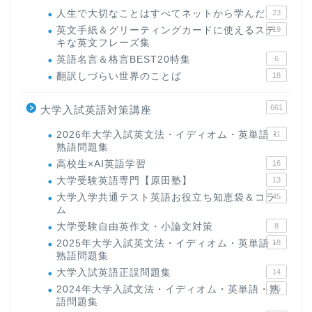
人生で大切なことはすべてネットから学んだ
23
英文手紙＆グリーティングカードに使えるステ
19
キな英文フレーズ集
英語名言＆格言BEST20特集
6
翻訳しづらい世界のことば
18
661
大学入試英語対策講座
2026年大学入試英文法・イディオム・英単語・
11
熟語問題集
高校生×AI英語学習
16
大学受験英語専門【原田塾】
13
大学入学共通テスト英語お役立ち知恵袋＆コラ
45
ム
大学受験自由英作文・小論文対策
8
2025年大学入試英文法・イディオム・英単語・
18
熟語問題集
大学入試英語正誤問題集
14
2024年大学入試文法・イディオム・英単語・熟
15
語問題集