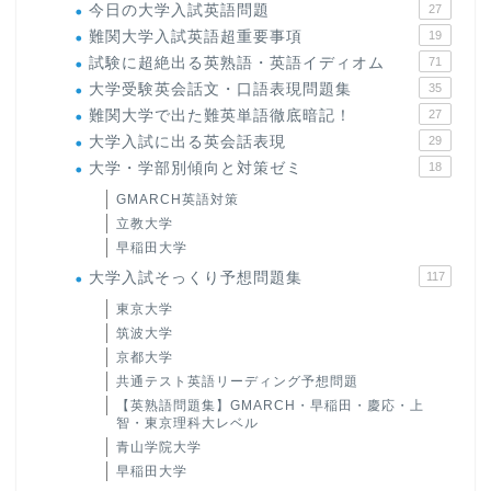
今日の大学入試英語問題
27
難関大学入試英語超重要事項
19
試験に超絶出る英熟語・英語イディオム
71
大学受験英会話文・口語表現問題集
35
難関大学で出た難英単語徹底暗記！
27
大学入試に出る英会話表現
29
大学・学部別傾向と対策ゼミ
18
GMARCH英語対策
立教大学
早稲田大学
大学入試そっくり予想問題集
117
東京大学
筑波大学
京都大学
共通テスト英語リーディング予想問題
【英熟語問題集】GMARCH・早稲田・慶応・上
智・東京理科大レベル
青山学院大学
早稲田大学