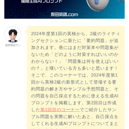
2024年度第1回の英検から、2級のライティ
ングセクションに新たに「要約問題」が追
原田英語マン
加されます。巷にはまだ対策本や問題集が
ないため「どのように対策すればいいのか
わからない！」「問題集は何を使えばいい
の？」と嘆いている方も多いと思います！
そこで、このコーナーでは、2024年度第1
回から英検2級の新形式として登場する要
約問題の解き方やサンプル予想問題と、そ
の問題を自己採点するために使える生成AI
プロンプトを掲載します。第2回目は作成
した
第1回目のコーナー
でご紹介したサン
プル問題を実際に解いたあと、自己採点を
してくれる生成AIプロンプトについてまと