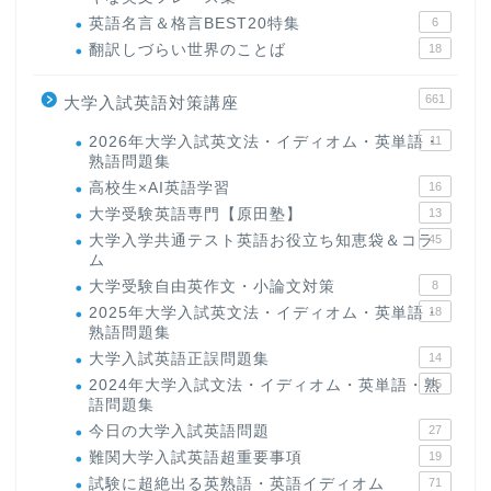
英語名言＆格言BEST20特集
6
翻訳しづらい世界のことば
18
661
大学入試英語対策講座
2026年大学入試英文法・イディオム・英単語・
11
熟語問題集
高校生×AI英語学習
16
大学受験英語専門【原田塾】
13
大学入学共通テスト英語お役立ち知恵袋＆コラ
45
ム
大学受験自由英作文・小論文対策
8
2025年大学入試英文法・イディオム・英単語・
18
熟語問題集
大学入試英語正誤問題集
14
2024年大学入試文法・イディオム・英単語・熟
15
語問題集
今日の大学入試英語問題
27
難関大学入試英語超重要事項
19
試験に超絶出る英熟語・英語イディオム
71