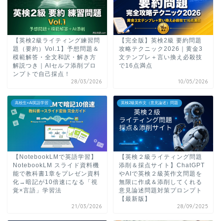
【英検2級ライティング練習問
【完全版】英検2級 要約問題
題（要約）Vol.1】予想問題＆
攻略テクニック2026｜黄金3
模範解答・全文和訳・解き方
文テンプレ＋言い換え必殺技
解説つき｜AIセルフ添削プロ
で16点満点
ンプトで自己採点！
28/03/2026
10/05/2026
高校生×AI英語学習
英検2級英作文（意見論述）問題
【NotebookLMで英語学習】
【英検２級ライティング問題
NotebookLM スライド資料機
添削＆採点サイト】ChatGPT
能で教科書1章をプレゼン資料
やAIで英検２級英作文問題を
化→暗記が10倍速になる「視
無限に作成＆添削してくれる
覚×言語」学習法
意見論述問題対策プロンプト
【最新版】
21/03/2026
28/09/2025