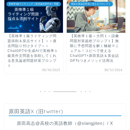
英検準1級ライティング（意見論述英作文）問題
英語＆英会話学習に使えるプロンプト
【英検準１級ライティング問
【英検準１級＜大問１＞語彙
題添削＆採点サイト】＜＜過
問題対策超絶プロンプト】無
去問貼り付けタイプ＞＞
限に予想問題を解く極秘マニ
ChatGPTや生成AIで英検準１
ュアル！コピペで使える
級英作文問題を添削してくれ
ChatGPT×原田英語＆英会話
る意見論述問題対策プロンプ
GPTsつきメソッド活用法
ト
05/10/2025
30/12/2024
原田英語X (旧twitter)
原田高志@高校の英語教師（@slangjiten）/ X