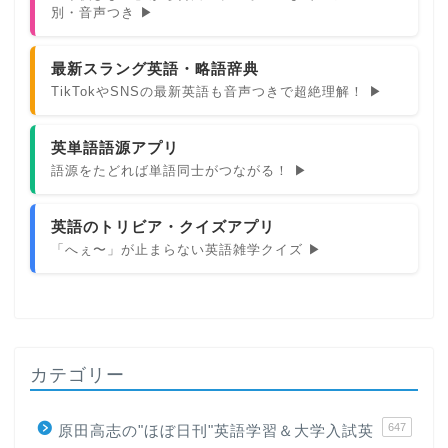
別・音声つき ▶
最新スラング英語・略語辞典
TikTokやSNSの最新英語も音声つきで超絶理解！ ▶
英単語語源アプリ
語源をたどれば単語同士がつながる！ ▶
英語のトリビア・クイズアプリ
「へぇ〜」が止まらない英語雑学クイズ ▶
カテゴリー
647
原田高志の"ほぼ日刊"英語学習＆大学入試英