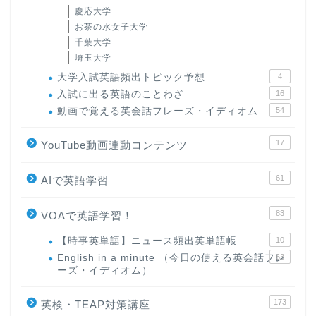
慶応大学
お茶の水女子大学
千葉大学
埼玉大学
大学入試英語頻出トピック予想
4
入試に出る英語のことわざ
16
動画で覚える英会話フレーズ・イディオム
54
17
YouTube動画連動コンテンツ
61
AIで英語学習
83
VOAで英語学習！
【時事英単語】ニュース頻出英単語帳
10
English in a minute （今日の使える英会話フレ
63
ーズ・イディオム）
173
英検・TEAP対策講座