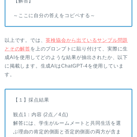
【解答】
～ここに自分の答えをコピペする～
以上です。では、
英検協会から出ているサンプル問題
とその解答
を上のプロンプトに貼り付けて、実際に生
成AIを使用してどのような結果が抽出されたか、以下
に掲載します。生成AIはChatGPT-4を使用していま
す。
【１】採点結果
観点1：内容 (2点／4点)
解答には、学生がルームメートと共同生活を選
ぶ理由の肯定的側面と否定的側面の両方が含ま