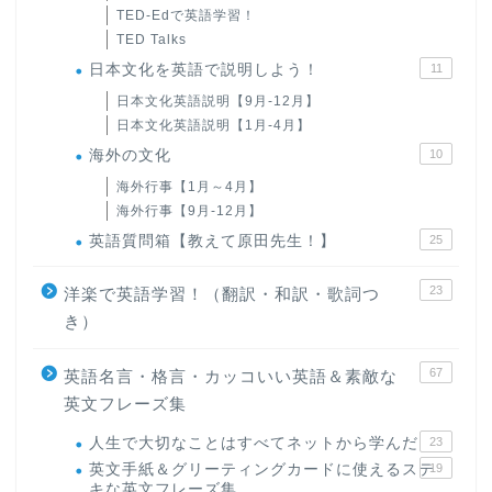
TED-Edで英語学習！
TED Talks
日本文化を英語で説明しよう！
11
日本文化英語説明【9月-12月】
日本文化英語説明【1月-4月】
海外の文化
10
海外行事【1月～4月】
海外行事【9月-12月】
英語質問箱【教えて原田先生！】
25
23
洋楽で英語学習！（翻訳・和訳・歌詞つ
き）
67
英語名言・格言・カッコいい英語＆素敵な
英文フレーズ集
人生で大切なことはすべてネットから学んだ
23
英文手紙＆グリーティングカードに使えるステ
19
キな英文フレーズ集