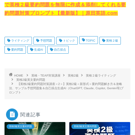
で英検２級要約問題を無限に作成＆添削してくれる要
約問題対策プロンプト【最新版】｜原田英語.com
ライティング
予想問題
トピック
TOPIC
英検２級
要約問題
生成AI
自己採点
HOME
英検・TEAP対策講座
英検2級
英検２級ライティング
英検2級英文要約問題
【英検2級要約問題対策講座＜2＞】英検2級＜新形式＞要約問題解き方＆攻略
法、サンプル予想問題集＆自己採点生成AI（ChatGPT, Claude, Copilot, Gemini等)プ
ロンプト
関連記事
英検2級英文要約問題
英検2級英文要約問題