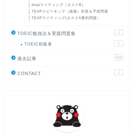
teapライティング（タスクB）
TEAPスピーキング（面接）対策＆予想問題
TEAPライティング(タスクA要約問題）
1
TOEIC勉強法＆実践問題集
ホーム
TOEIC初級者
1
519
原田高志の”ほぼ日刊”英語
過去記事
学習＆大学入試英語コラム
1
CONTACT
“シン”・英会話スピード表
現
大学入試英語対策講座
英語名言・格言・カッコい
い英語＆素敵な英文フレー
ズ集