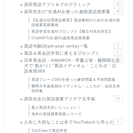
原田英語アプリ＆プログラミング
31
原田先生の"生成AIを使った超絶英語授業案
95
【生成AI活用英語教育】英語教師のための生成AI英
語授業実践事例
英語学習生成AIプロンプト【都立AI完全対応】
ChatGPT(生成AI)超絶英語授業案
英語句動詞(phrasal verbs)一覧
3
英語＆英会話学習に使えるプロンプト
6
日常英会話・GMARCH・早慶上智・難関国公立
22
大で“差がつく”英語イディオム・ことわざ・口
語表現365
英語フレーズ365を使った練習問題＆予想問題集
難関大学超絶頻出イディオム・ことわざ・会話文表
現特集
原田先生の英語授業アイデア玉手箱
24
新人英語先生いらっしゃい！
海外の英語授業実践シリーズ
人生に大切なことは全てYouTubeから学んだ
4
YouTubeで英語学習