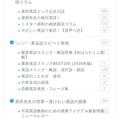
語コラム
原田英語とっておきの話
280
原田先生の毎日英語！
111
ミスター原田の超絶英語コラム
145
やさしい英語で多読！【音声つき】
111
214
"シン"・英会話スピード表現
最新英語スラング・略語辞典【AIはらだくん搭
1
載】
最新英語スラングBEST100 (2026年版)
1
英語スラング・略語・流行語・新語
119
英語のことわざ・成句
62
日常生活の表現
28
恋愛英語表現・フレーズ集
3
400
原田先生の世界一受けたい英語の授業
中高英語教師のための授業アイデア＆最新情報
171
ニュースレター