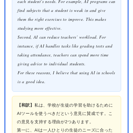
each student’s needs. For example, AI programs can
find subjects that a student is weak in and give
them the right exercises to improve. This makes
studying more effective.
Second, AI can reduce teachers’ workload. For
instance, if AI handles tasks like grading tests and
taking attendance, teachers can spend more time
giving advice to individual students.
For these reasons, I believe that using AI in schools
is a good idea.
【和訳】
私は、学校が生徒の学習を助けるために
AIツールを使うべきだという意見に賛成です。こ
の意見を支持する理由が2つあります。
第一に、AIは一人ひとりの生徒のニーズに合った