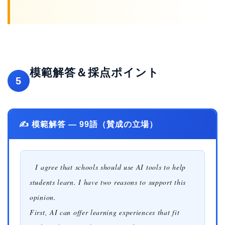
模範解答＆採点ポイント
5
✍️ 模範解答 — 99語（賛成の立場）
I agree that schools should use AI tools to help
students learn. I have two reasons to support this
opinion.
First, AI can offer learning experiences that fit