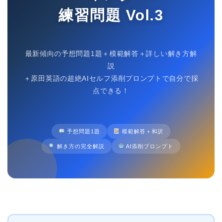
練習問題 Vol.3
最新傾向の予想問題1題＋模範解答＋詳しい解き方解
説
＋原田英語の超絶AIセルフ添削プロンプトで自分で採
点できる！
予想問題1題
模範解答＋和訳
解き方の完全解説
AI添削プロンプト