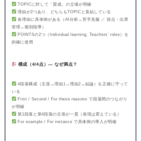
TOPICに対して「賛成」の立場が明確
理由が2つあり、どちらもTOPICと直結している
各理由に具体例がある（AI分析→苦手克服 ／ 採点・出席
管理→個別指導）
POINTSの2つ（Individual learning, Teachers’ roles）を
的確に使用
構成（4/4点）— なぜ満点？
4段落構成（主張→理由1→理由2→結論）を正確に守って
いる
First / Second / For these reasons で段落間のつながり
が明確
第1段落と第4段落の主張が一貫（表現は変えている）
For example / For instance で具体例の導入が明確