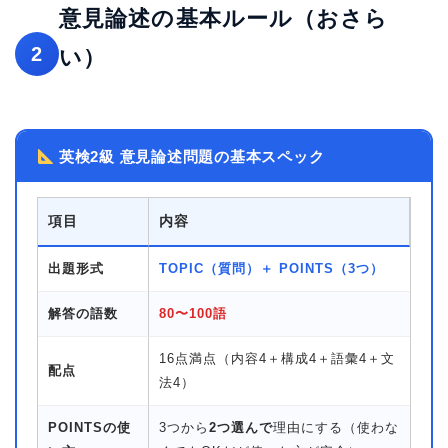
意見論述の基本ルール（おさら
2
い）
英検2級 意見論述問題の基本スペック
項目
内容
出題形式
TOPIC（質問）＋ POINTS（3つ）
解答の語数
80〜100語
16点満点（内容4＋構成4＋語彙4＋文
配点
法4）
POINTSの使
3つから
2つ選んで
理由にする（使わな