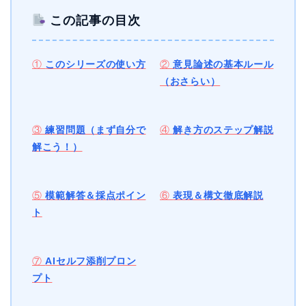
この記事の目次
①
このシリーズの使い方
②
意見論述の基本ルール
（おさらい）
③
練習問題（まず自分で
④
解き方のステップ解説
解こう！）
⑤
模範解答＆採点ポイン
⑥
表現＆構文徹底解説
ト
⑦
AIセルフ添削プロン
プト