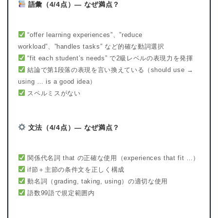
語彙（4/4点）— なぜ満点？
“offer learning experiences”、”reduce
workload”、”handles tasks” など的確な動詞選択
“fit each student’s needs” で2級レベルの表現力を発揮
結論で第1段落の表現を言い換えている（should use →
using … is a good idea）
スペルミスがない
文法（4/4点）— なぜ満点？
関係代名詞 that の正確な使用（experiences that fit …）
if節＋主節の条件文を正しく構成
動名詞（grading, taking, using）の適切な使用
語数99語で規定範囲内