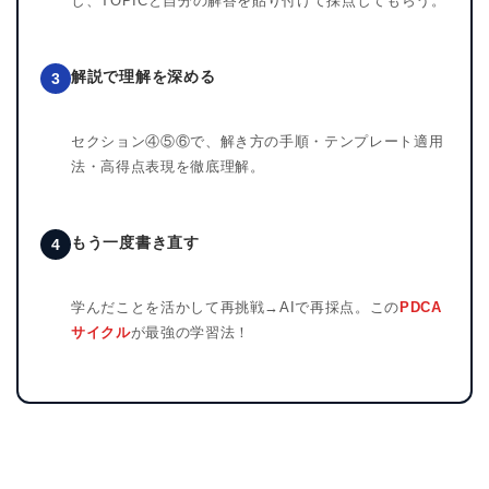
し、TOPICと自分の解答を貼り付けて採点してもらう。
解説で理解を深める
3
セクション④⑤⑥で、解き方の手順・テンプレート適用
法・高得点表現を徹底理解。
もう一度書き直す
4
学んだことを活かして再挑戦→AIで再採点。この
PDCA
サイクル
が最強の学習法！