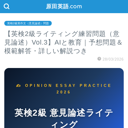
原田英語.com
英検2級英作文（意見論述）問題
【英検2級ライティング練習問題（意
見論述）Vol.3】AIと教育｜予想問題＆
模範解答・詳しい解説つき
28/03/2026
✍️ OPINION ESSAY PRACTICE
2026
英検2級 意見論述ライテ
ィング