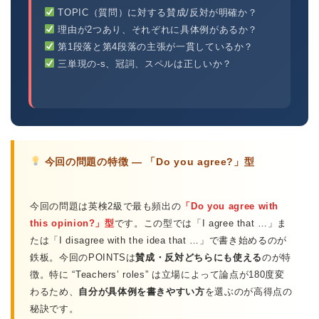
TOPIC（質問）に対する賛成/反対が明確か？
理由が2つあり、それぞれに具体例があるか？
第1段落と第4段落の主張が一貫しているか？
三単現の-s、冠詞、スペルは正しいか？
今回の問題の特徴 — 「Do you agree?」型
今回の問題は英検2級で最も頻出の
「Do you agree with
this opinion?」型
です。この型では「I agree that …」ま
たは「I disagree with the idea that …」で書き始めるのが
鉄板。今回のPOINTSは
賛成・反対どちらにも使える
のが特
徴。特に “Teachers’ roles” は立場によって論点が180度変
わるため、
自分が具体例を書きやすい方
を選ぶのが高得点の
秘訣です。