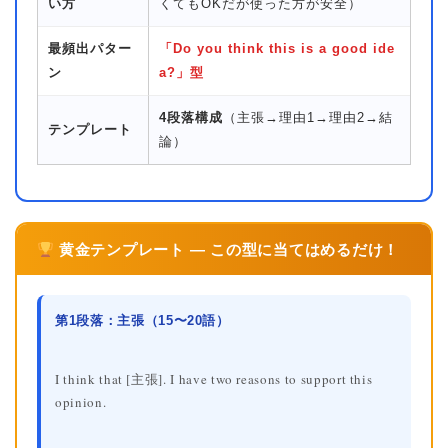
い方
くてもOKだが使った方が安全）
最頻出パター
「Do you think this is a good ide
ン
a?」型
4段落構成
（主張→理由1→理由2→結
テンプレート
論）
黄金テンプレート — この型に当てはめるだけ！
第1段落：主張（15〜20語）
I think that [主張]. I have two reasons to support this
opinion.