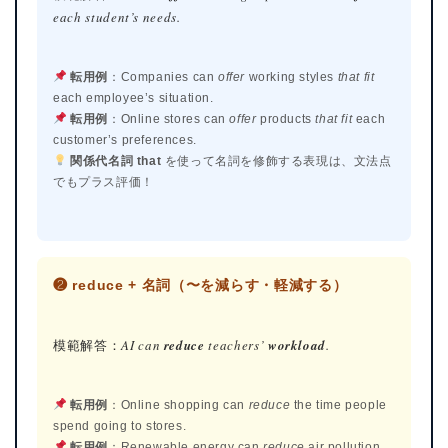
each student’s needs.
転用例
：Companies can
offer
working styles
that fit
each employee’s situation.
転用例
：Online stores can
offer
products
that fit
each
customer’s preferences.
関係代名詞 that
を使って名詞を修飾する表現は、文法点
でもプラス評価！
ホーム
❷ reduce + 名詞（〜を減らす・軽減する）
原田高志の”ほぼ日刊”英語
模範解答：
AI can
reduce
teachers’
workload
.
学習＆大学入試英語コラム
“シン”・英会話スピード表
転用例
：Online shopping can
reduce
the time people
現
spend going to stores.
転用例
：Renewable energy can
reduce
air pollution