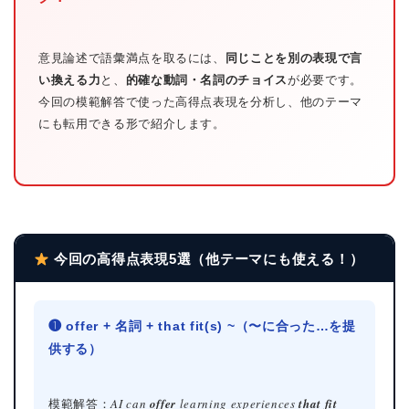
意見論述で語彙満点を取るには、
同じことを別の表現で言
い換える力
と、
的確な動詞・名詞のチョイス
が必要です。
今回の模範解答で使った高得点表現を分析し、他のテーマ
にも転用できる形で紹介します。
今回の高得点表現5選（他テーマにも使える！）
❶ offer + 名詞 + that fit(s) ~（〜に合った…を提
供する）
模範解答：
AI can
offer
learning experiences
that fit