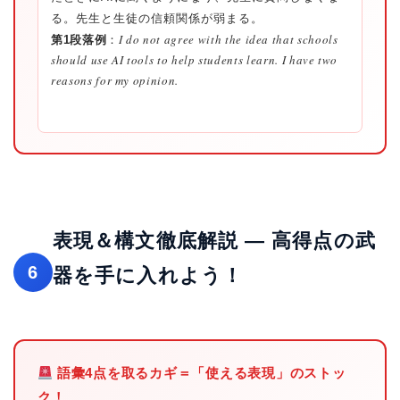
る。先生と生徒の信頼関係が弱まる。
I do not agree with the idea that schools
第1段落例
：
should use AI tools to help students learn. I have two
reasons for my opinion.
表現＆構文徹底解説 — 高得点の武
6
器を手に入れよう！
語彙4点を取るカギ＝「使える表現」のストッ
ク！