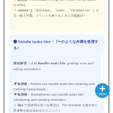
in cities.
大学入試英語対策講座
reduce
は「decrease」「lower」「cut down on」とも
言い換え可能。メリットを述べるときの万能動詞！
英語名言・格言・カッコい
い英語＆素敵な英文フレー
ズ集
❸ handle tasks like ~（〜のような作業を処理す
過去記事
る）
CONTACT
模範解答：
if AI
handles tasks like
grading tests and
taking attendance
転用例
：Robots can
handle tasks like
cleaning and
carrying heavy boxes.
MENU
転用例
：Smartphones can
handle tasks like
scheduling and sending reminders.
like
で具体例を並べる構文は、For example を使わずに
具体例を組み込めるテクニック！