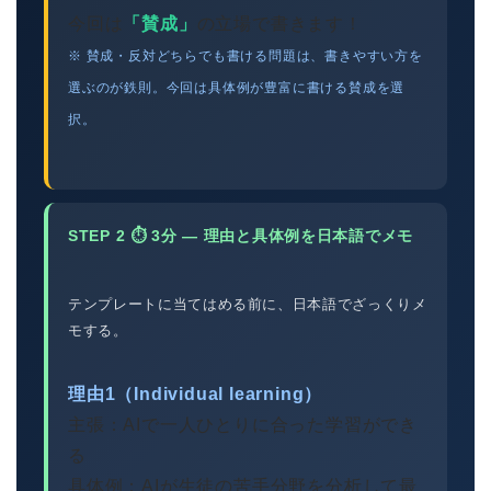
今回は
「賛成」
の立場で書きます！
※ 賛成・反対どちらでも書ける問題は、書きやすい方を
選ぶのが鉄則。今回は具体例が豊富に書ける賛成を選
択。
STEP 2 ⏱ 3分 — 理由と具体例を日本語でメモ
テンプレートに当てはめる前に、日本語でざっくりメ
モする。
理由1（Individual learning）
主張：AIで一人ひとりに合った学習ができ
る
具体例：AIが生徒の苦手分野を分析して最