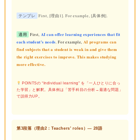
テンプレ
First, [理由1]. For example, [具体例].
AI can offer learning experiences that fit
適用
First,
each student’s needs
AI programs can
. For example,
find subjects that a student is weak in and give them
the right exercises to improve. This makes studying
more effective.
POINTSの “Individual learning” を「一人ひとりに合っ
た学習」と解釈。具体例は「苦手科目の分析→最適な問題」
で説得力UP。
第3段落（理由2：Teachers’ roles）— 28語