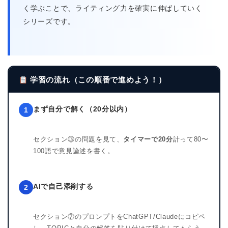
く学ぶことで、ライティング力を確実に伸ばしていく
シリーズです。
学習の流れ（この順番で進めよう！）
まず自分で解く（20分以内）
1
セクション③の問題を見て、
タイマーで20分
計って80〜
100語で意見論述を書く。
AIで自己添削する
2
セクション⑦のプロンプトをChatGPT/Claudeにコピペ