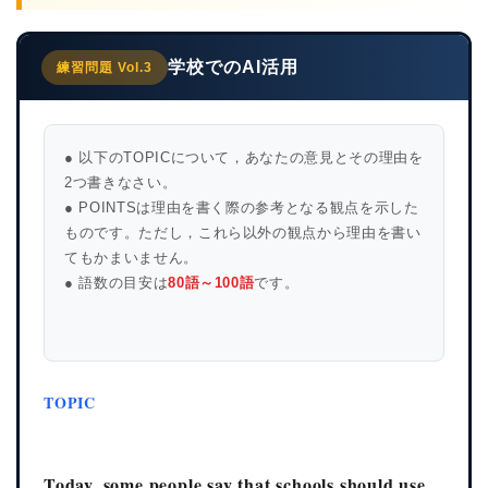
学校でのAI活用
練習問題 Vol.3
● 以下のTOPICについて，あなたの意見とその理由を
2つ書きなさい。
● POINTSは理由を書く際の参考となる観点を示した
ものです。ただし，これら以外の観点から理由を書い
てもかまいません。
● 語数の目安は
80語～100語
です。
TOPIC
Today, some people say that schools should use