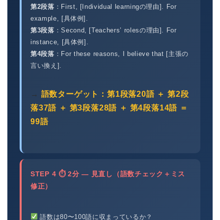
第2段落
：First, [Individual learningの理由]. For
example, [具体例].
第3段落
：Second, [Teachers’ rolesの理由]. For
instance, [具体例].
第4段落
：For these reasons, I believe that [主張の
言い換え].
→
語数ターゲット：第1段落20語 ＋ 第2段
落37語 ＋ 第3段落28語 ＋ 第4段落14語 ＝
99語
STEP 4 ⏱ 2分 — 見直し（語数チェック＋ミス
修正）
語数は80〜100語に収まっているか？