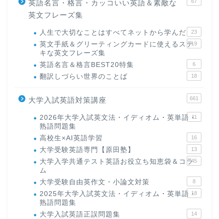
67
英語名言・格言・カッコいい英語＆素敵な
英文フレーズ集
人生で大切なことはすべてネットから学んだ
23
英文手紙＆グリーティングカードに使えるステ
19
キな英文フレーズ集
英語名言＆格言BEST20特集
6
翻訳しづらい世界のことば
18
661
大学入試英語対策講座
2026年大学入試英文法・イディオム・英単語・
11
熟語問題集
高校生×AI英語学習
16
大学受験英語専門【原田塾】
13
大学入学共通テスト英語お役立ち知恵袋＆コラ
45
ム
大学受験自由英作文・小論文対策
8
2025年大学入試英文法・イディオム・英単語・
18
熟語問題集
大学入試英語正誤問題集
14