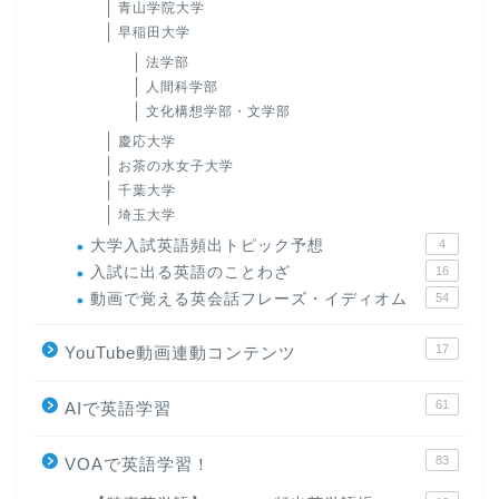
青山学院大学
早稲田大学
法学部
人間科学部
文化構想学部・文学部
慶応大学
お茶の水女子大学
千葉大学
埼玉大学
大学入試英語頻出トピック予想
4
入試に出る英語のことわざ
16
動画で覚える英会話フレーズ・イディオム
54
17
YouTube動画連動コンテンツ
61
AIで英語学習
83
VOAで英語学習！