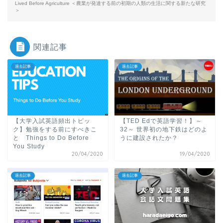
Lived Before Agriculture ＜農業が発達する前の初期の人類の生活に関する新たな研究
＞
関連記事
過去記事
過去記事
【大学入試英語頻出トピッ
【TED Edで英語学習！】～
ク】勉強をする前にすべきこ
32～ 世界初の地下鉄はどのよ
と Things to Do Before
うに建設されたか？
You Study
20/04/2020
19/04/2020
過去記事
過去記事