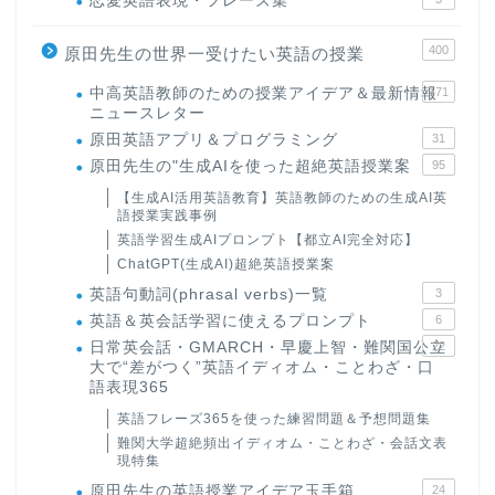
恋愛英語表現・フレーズ集
400
原田先生の世界一受けたい英語の授業
中高英語教師のための授業アイデア＆最新情報
171
ニュースレター
原田英語アプリ＆プログラミング
31
原田先生の"生成AIを使った超絶英語授業案
95
【生成AI活用英語教育】英語教師のための生成AI英
語授業実践事例
英語学習生成AIプロンプト【都立AI完全対応】
ChatGPT(生成AI)超絶英語授業案
英語句動詞(phrasal verbs)一覧
3
英語＆英会話学習に使えるプロンプト
6
日常英会話・GMARCH・早慶上智・難関国公立
22
大で“差がつく”英語イディオム・ことわざ・口
語表現365
英語フレーズ365を使った練習問題＆予想問題集
難関大学超絶頻出イディオム・ことわざ・会話文表
現特集
原田先生の英語授業アイデア玉手箱
24