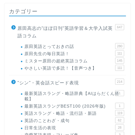
カテゴリー
647
原田高志の"ほぼ日刊"英語学習＆大学入試英
語コラム
原田英語とっておきの話
280
原田先生の毎日英語！
111
ミスター原田の超絶英語コラム
145
やさしい英語で多読！【音声つき】
111
214
"シン"・英会話スピード表現
最新英語スラング・略語辞典【AIはらだくん搭
1
載】
最新英語スラングBEST100 (2026年版)
1
英語スラング・略語・流行語・新語
119
英語のことわざ・成句
62
日常生活の表現
28
3