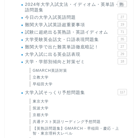
2024年大学入試文法・イディオム・英単語・熟
15
語問題集
今日の大学入試英語問題
27
難関大学入試英語超重要事項
19
試験に超絶出る英熟語・英語イディオム
71
大学受験英会話文・口語表現問題集
35
難関大学で出た難英単語徹底暗記！
27
大学入試に出る英会話表現
29
大学・学部別傾向と対策ゼミ
18
GMARCH英語対策
立教大学
早稲田大学
大学入試そっくり予想問題集
117
東京大学
筑波大学
京都大学
共通テスト英語リーディング予想問題
【英熟語問題集】GMARCH・早稲田・慶応・上
智・東京理科大レベル