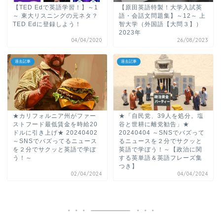
【TED Edで英語学習！】～1
【原田英語特製！大学入試英
～ 東大リスニングの元ネタ？
語・会話文問題集】～12～ 上
TED Edに登録しよう！
智大学（外国語【大問３】）
2023年
04/04/2020
26/08/2023
過去記事
過去記事
★カリフォルニア州がファー
★「自民党、39人を処分。塩
ストフード最低賃金を時給20
谷と世耕に離党勧告」★
ドルに引き上げ★ 20240402
20240404 ～SNSでバズって
～SNSでバズってるニュース
るニュースを２分でサクッと
を２分でサクッと英語で学ぼ
英語で学ぼう！～【政治に関
う！～
する英単語＆英語フレーズ集
つき】
02/04/2024
04/04/2024