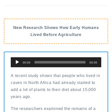
New Research Shows How Early Humans
Lived Before Agriculture
音
00:00
00:00
声
プ
A recent study shows that people who lived in
レ
caves in North Africa had already started to
ー
add a lot of plants to their diet about 15,000
ヤ
years ago.
ー
The researchers examined the remains of a