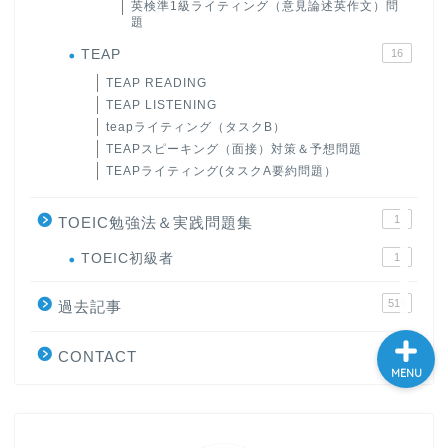
英検準1級ライティング（意見論述英作文）問
題
大学入試英語対策講座
TEAP
16
TEAP READING
英語名言・格言・カッコい
い英語＆素敵な英文フレー
TEAP LISTENING
ズ集
teapライティング（タスクB）
TEAPスピーキング（面接）対策＆予想問題
TEAPライティング(タスクA要約問題）
過去記事
1
TOEIC勉強法＆実践問題集
CONTACT
TOEIC初級者
1
519
過去記事
1
CONTACT
MENU