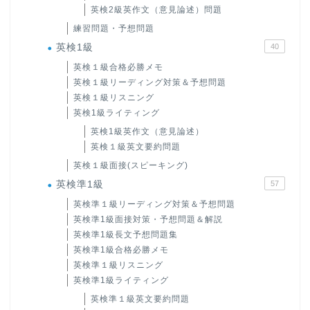
英検2級英作文（意見論述）問題
練習問題・予想問題
英検1級
40
英検１級合格必勝メモ
英検１級リーディング対策＆予想問題
英検１級リスニング
英検1級ライティング
英検1級英作文（意見論述）
英検１級英文要約問題
英検１級面接(スピーキング)
英検準1級
57
ホーム
英検準１級リーディング対策＆予想問題
英検準1級面接対策・予想問題＆解説
原田高志の”ほぼ日刊”英語
英検準1級長文予想問題集
学習＆大学入試英語コラム
英検準1級合格必勝メモ
英検準１級リスニング
“シン”・英会話スピード表
英検準1級ライティング
現
英検準１級英文要約問題