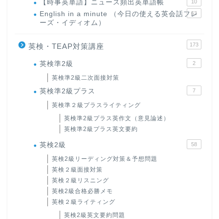
【時事英単語】ニュース頻出英単語帳
10
English in a minute （今日の使える英会話フレ
63
ーズ・イディオム）
173
英検・TEAP対策講座
英検準2級
2
英検準2級二次面接対策
英検準2級プラス
7
英検準２級プラスライティング
英検準2級プラス英作文（意見論述）
英検準2級プラス英文要約
英検2級
58
英検2級リーディング対策＆予想問題
英検２級面接対策
英検２級リスニング
英検2級合格必勝メモ
英検２級ライティング
英検2級英文要約問題