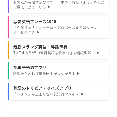
おでんから侘び寂びまで！日本の「あたりまえ」を英語
で言えるようになる ▶
恋愛英語フレーズ1040
「今夜ひま？」から告白・プロポーズまで28シーン
別・音声つき ▶
最新スラング英語・略語辞典
TikTokやSNSの最新英語も音声つきで超絶理解！ ▶
英単語語源アプリ
語源をたどれば単語同士がつながる！ ▶
英語のトリビア・クイズアプリ
「へぇ〜」が止まらない英語雑学クイズ ▶