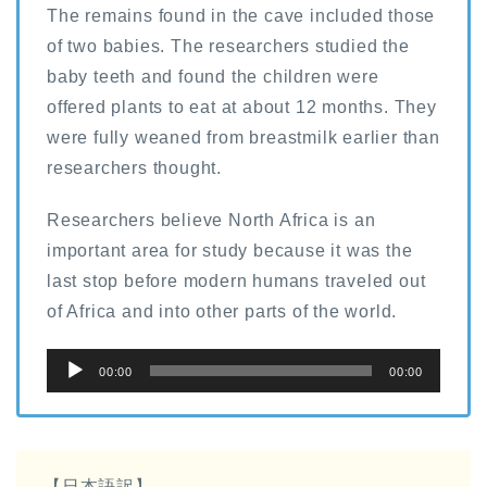
The remains found in the cave included those
of two babies. The researchers studied the
baby teeth and found the children were
offered plants to eat at about 12 months. They
were fully weaned from breastmilk earlier than
researchers thought.
Researchers believe North Africa is an
important area for study because it was the
last stop before modern humans traveled out
of Africa and into other parts of the world.
音
00:00
00:00
声
プ
レ
ー
【日本語訳】