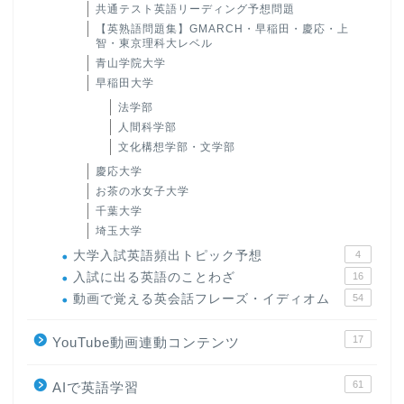
共通テスト英語リーディング予想問題
【英熟語問題集】GMARCH・早稲田・慶応・上
智・東京理科大レベル
青山学院大学
早稲田大学
法学部
人間科学部
文化構想学部・文学部
慶応大学
お茶の水女子大学
千葉大学
埼玉大学
大学入試英語頻出トピック予想
4
入試に出る英語のことわざ
16
動画で覚える英会話フレーズ・イディオム
54
17
YouTube動画連動コンテンツ
61
AIで英語学習