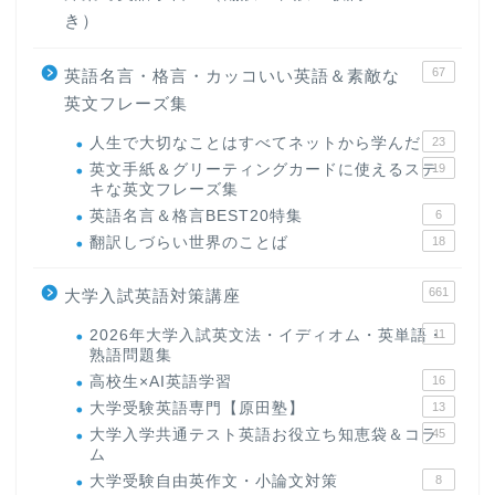
き）
67
英語名言・格言・カッコいい英語＆素敵な
英文フレーズ集
人生で大切なことはすべてネットから学んだ
23
英文手紙＆グリーティングカードに使えるステ
19
キな英文フレーズ集
英語名言＆格言BEST20特集
6
翻訳しづらい世界のことば
18
661
大学入試英語対策講座
2026年大学入試英文法・イディオム・英単語・
11
熟語問題集
高校生×AI英語学習
16
大学受験英語専門【原田塾】
13
大学入学共通テスト英語お役立ち知恵袋＆コラ
45
ム
大学受験自由英作文・小論文対策
8