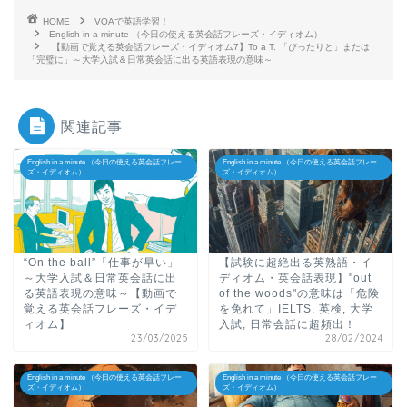
HOME
VOAで英語学習！
English in a minute （今日の使える英会話フレーズ・イディオム）
【動画で覚える英会話フレーズ・イディオム7】To a T. 「ぴったりと」または
「完璧に」～大学入試＆日常英会話に出る英語表現の意味～
関連記事
English in a minute （今日の使える英会話フレー
English in a minute （今日の使える英会話フレー
ズ・イディオム）
ズ・イディオム）
“On the ball”「仕事が早い」
【試験に超絶出る英熟語・イ
～大学入試＆日常英会話に出
ディオム・英会話表現】"out
る英語表現の意味～【動画で
of the woods"の意味は「危険
覚える英会話フレーズ・イデ
を免れて」IELTS, 英検, 大学
ィオム】
入試, 日常会話に超頻出！
23/03/2025
28/02/2024
English in a minute （今日の使える英会話フレー
English in a minute （今日の使える英会話フレー
ズ・イディオム）
ズ・イディオム）