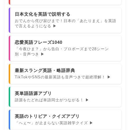
日本文化を英語で説明する
おでんから侘び寂びまで！日本の「あたりまえ」を英語
で言えるようになる ▶
恋愛英語フレーズ1040
「今夜ひま？」から告白・プロポーズまで28シーン
別・音声つき ▶
最新スラング英語・略語辞典
TikTokやSNSの最新英語も音声つきで超絶理解！ ▶
英単語語源アプリ
語源をたどれば単語同士がつながる！ ▶
英語のトリビア・クイズアプリ
「へぇ〜」が止まらない英語雑学クイズ ▶