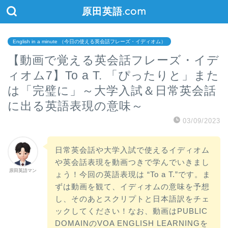
原田英語.com
English in a minute （今日の使える英会話フレーズ・イディオム）
【動画で覚える英会話フレーズ・イデ
ィオム7】To a T. 「ぴったりと」また
は「完璧に」～大学入試＆日常英会話
に出る英語表現の意味～
03/09/2023
日常英会話や大学入試で使えるイディオム
や英会話表現を動画つきで学んでいきまし
原田英語マン
ょう！今回の英語表現は “To a T.”です。ま
ずは動画を観て、イディオムの意味を予想
し、そのあとスクリプトと日本語訳をチェ
ックしてください！なお、動画はPUBLIC
DOMAINのVOA ENGLISH LEARNINGを