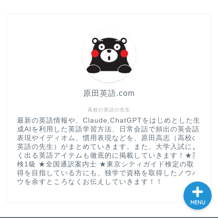
現
大学入試英語対策講座
英語名言・格言・カッコい
い英語＆素敵な英文フレー
ズ集
原田英語.com
過去記事
高校の英語の先生
最新の英語情報や、Claude,ChatGPTをはじめとした生
成AIを利用した英語学習方法、日常会話で頻出の英会話
CONTACT
表現やイディオム、慣用表現などを、原田高志（高校の
英語の先生）がまとめていきます。また、大学入試によ
く出る英語アイテムも徹底的に掲載していきます！★英
検1級 ★全国通訳案内士 ★東京シティガイド検定の取
得を目指している方にも、独学で資格を取得したノウハ
ウを余すところなくお伝えしていきます！！
MENU