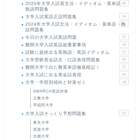
2025年大学入試英文法・イディオム・英単語・
18
熟語問題集
大学入試英語正誤問題集
14
2024年大学入試文法・イディオム・英単語・熟
15
語問題集
今日の大学入試英語問題
27
難関大学入試英語超重要事項
19
試験に超絶出る英熟語・英語イディオム
71
大学受験英会話文・口語表現問題集
35
難関大学で出た難英単語徹底暗記！
27
大学入試に出る英会話表現
29
大学・学部別傾向と対策ゼミ
18
GMARCH英語対策
立教大学
早稲田大学
大学入試そっくり予想問題集
117
東京大学
筑波大学
京都大学