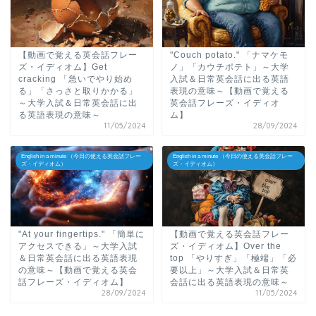
【動画で覚える英会話フレー
"Couch potato." 「ナマケモ
ズ・イディオム】Get
ノ」「カウチポテト」～大学
cracking 「急いでやり始め
入試＆日常英会話に出る英語
る」「さっさと取りかかる」
表現の意味～【動画で覚える
～大学入試＆日常英会話に出
英会話フレーズ・イディオ
る英語表現の意味～
ム】
11/05/2024
28/09/2024
English in a minute （今日の使える英会話フレー
English in a minute （今日の使える英会話フレー
ズ・イディオム）
ズ・イディオム）
"At your fingertips." 「簡単に
【動画で覚える英会話フレー
アクセスできる」～大学入試
ズ・イディオム】Over the
＆日常英会話に出る英語表現
top 「やりすぎ」「極端」「必
の意味～【動画で覚える英会
要以上」～大学入試＆日常英
話フレーズ・イディオム】
会話に出る英語表現の意味～
28/09/2024
11/05/2024