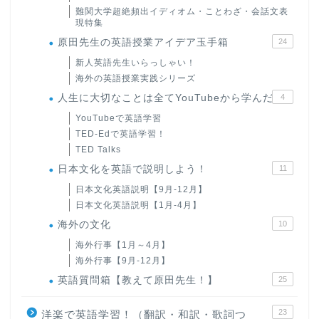
難関大学超絶頻出イディオム・ことわざ・会話文表
現特集
原田先生の英語授業アイデア玉手箱
24
新人英語先生いらっしゃい！
海外の英語授業実践シリーズ
人生に大切なことは全てYouTubeから学んだ
4
YouTubeで英語学習
TED-Edで英語学習！
TED Talks
日本文化を英語で説明しよう！
11
日本文化英語説明【9月-12月】
日本文化英語説明【1月-4月】
海外の文化
10
海外行事【1月～4月】
海外行事【9月-12月】
英語質問箱【教えて原田先生！】
25
23
洋楽で英語学習！（翻訳・和訳・歌詞つ