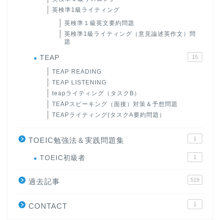
英検準1級ライティング
英検準１級英文要約問題
英検準1級ライティング（意見論述英作文）問
題
TEAP
15
TEAP READING
TEAP LISTENING
teapライティング（タスクB）
TEAPスピーキング（面接）対策＆予想問題
TEAPライティング(タスクA要約問題）
1
TOEIC勉強法＆実践問題集
ホーム
TOEIC初級者
1
519
原田高志の”ほぼ日刊”英語
過去記事
学習＆大学入試英語コラム
1
CONTACT
“シン”・英会話スピード表