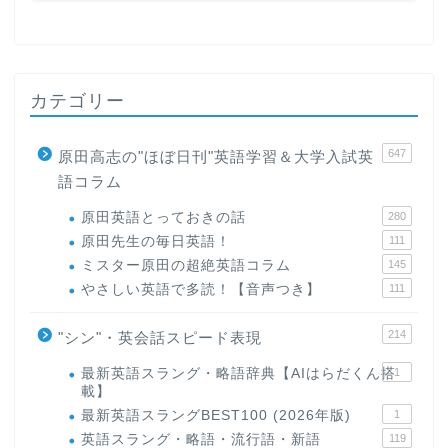
カテゴリー
647
原田高志の"ほぼ日刊"英語学習＆大学入試英
語コラム
原田英語とっておきの話
280
原田先生の毎日英語！
111
ミスター原田の超絶英語コラム
145
やさしい英語で多読！【音声つき】
111
214
"シン"・英会話スピード表現
最新英語スラング・略語辞典【AIはらだくん搭
1
載】
最新英語スラングBEST100 (2026年版)
1
英語スラング・略語・流行語・新語
119