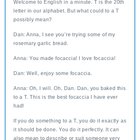
Welcome to English in a minute. T is the 20th
letter in our alphabet. But what could to a T
possibly mean?
Dan: Anna, I see you’re trying some of my
rosemary garlic bread.
Anna: You made focaccia! I love focaccia!
Dan: Well, enjoy some focaccia.
Anna: Oh, I will. Oh, Dan. Dan, you baked this
to a T. This is the best focaccia I have ever
had!
If you do something to a T, you do it exactly as
it should be done. You do it perfectly. It can
also mean to describe or suit someone very