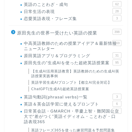
英語のことわざ・成句
62
日常生活の表現
28
恋愛英語表現・フレーズ集
3
398
原田先生の世界一受けたい英語の授業
中高英語教師のための授業アイデア＆最新情報
169
ニュースレター
原田英語アプリ＆プログラミング
31
原田先生の"生成AIを使った超絶英語授業案
95
【生成AI活用英語教育】英語教師のための生成AI英
語授業実践事例
英語学習生成AIプロンプト【都立AI完全対応】
ChatGPT(生成AI)超絶英語授業案
英語句動詞(phrasal verbs)一覧
3
英語＆英会話学習に使えるプロンプト
6
日常英会話・GMARCH・早慶上智・難関国公立
22
大で“差がつく”英語イディオム・ことわざ・口
語表現365
英語フレーズ365を使った練習問題＆予想問題集