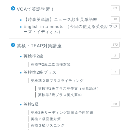
83
VOAで英語学習！
【時事英単語】ニュース頻出英単語帳
10
English in a minute （今日の使える英会話フレ
63
ーズ・イディオム）
172
英検・TEAP対策講座
英検準2級
2
英検準2級二次面接対策
英検準2級プラス
7
英検準２級プラスライティング
英検準2級プラス英作文（意見論述）
英検準2級プラス英文要約
英検2級
58
英検2級リーディング対策＆予想問題
英検２級面接対策
英検２級リスニング