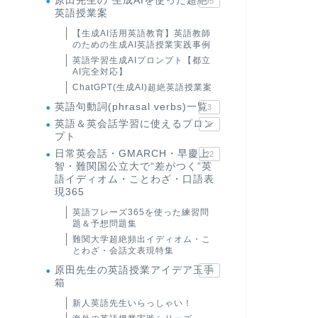
原田先生の"生成AIを使った超絶
95
英語授業案
【生成AI活用英語教育】英語教師
のための生成AI英語授業実践事例
英語学習生成AIプロンプト【都立
AI完全対応】
ChatGPT(生成AI)超絶英語授業案
英語句動詞(phrasal verbs)一覧
3
英語＆英会話学習に使えるプロン
6
プト
日常英会話・GMARCH・早慶上
22
智・難関国公立大で“差がつく”英
語イディオム・ことわざ・口語表
現365
英語フレーズ365を使った練習問
題＆予想問題集
難関大学超絶頻出イディオム・こ
とわざ・会話文表現特集
原田先生の英語授業アイデア玉手
24
箱
新人英語先生いらっしゃい！