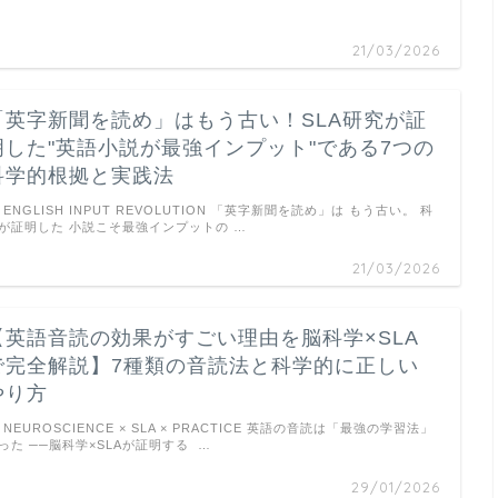
21/03/2026
「英字新聞を読め」はもう古い！SLA研究が証
明した"英語小説が最強インプット"である7つの
科学的根拠と実践法
ENGLISH INPUT REVOLUTION 「英字新聞を読め」は もう古い。 科
が証明した 小説こそ最強インプットの …
21/03/2026
【英語音読の効果がすごい理由を脳科学×SLA
で完全解説】7種類の音読法と科学的に正しい
やり方
NEUROSCIENCE × SLA × PRACTICE 英語の音読は「最強の学習法」
った ──脳科学×SLAが証明する …
29/01/2026