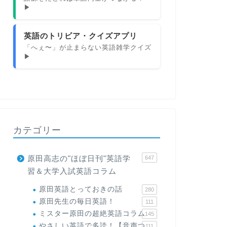
▶
英語のトリビア・クイズアプリ
「へぇ〜」が止まらない英語雑学クイズ
▶
カテゴリー
原田高志の"ほぼ日刊"英語学
647
習＆大学入試英語コラム
原田英語とっておきの話
280
原田先生の毎日英語！
111
ミスター原田の超絶英語コラム
145
やさしい英語で多読！【音声つ
111