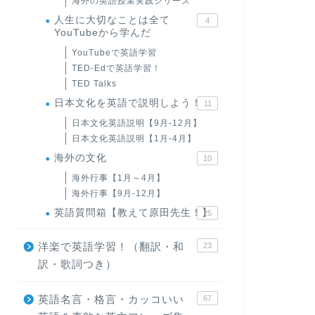
海外の英語授業実践シリーズ
人生に大切なことは全て
4
YouTubeから学んだ
YouTubeで英語学習
TED-Edで英語学習！
TED Talks
日本文化を英語で説明しよう！
11
日本文化英語説明【9月-12月】
日本文化英語説明【1月-4月】
海外の文化
10
海外行事【1月～4月】
海外行事【9月-12月】
英語質問箱【教えて原田先生！】
25
洋楽で英語学習！（翻訳・和
23
訳・歌詞つき）
英語名言・格言・カッコいい
67