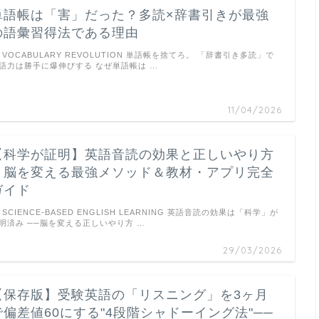
単語帳は「害」だった？多読×辞書引きが最強
の語彙習得法である理由
VOCABULARY REVOLUTION 単語帳を捨てろ。 「辞書引き多読」で
語力は勝手に爆伸びする なぜ単語帳は …
11/04/2026
【科学が証明】英語音読の効果と正しいやり方
｜脳を変える最強メソッド＆教材・アプリ完全
ガイド
SCIENCE-BASED ENGLISH LEARNING 英語音読の効果は「科学」が
明済み ──脳を変える正しいやり方 …
29/03/2026
【保存版】受験英語の「リスニング」を3ヶ月
で偏差値60にする"4段階シャドーイング法"──