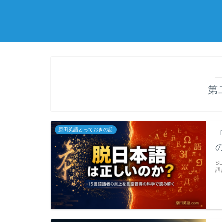
―
第
原田英語とっておきの話
S
語