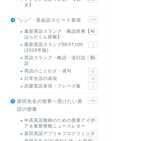
き】
"シン"・英会話スピード表現
214
最新英語スラング・略語辞典【AI
1
はらだくん搭載】
最新英語スラングBEST100
1
(2026年版)
英語スラング・略語・流行語・新
119
語
英語のことわざ・成句
62
日常生活の表現
28
恋愛英語表現・フレーズ集
3
原田先生の世界一受けたい英
399
語の授業
中高英語教師のための授業アイデ
170
ア＆最新情報ニュースレター
原田英語アプリ＆プログラミング
31