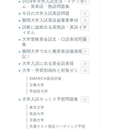
2024年大学入試文法・イディオ
15
ム・英単語・熟語問題集
今日の大学入試英語問題
27
難関大学入試英語超重要事項
19
試験に超絶出る英熟語・英語イデ
71
ィオム
大学受験英会話文・口語表現問題
35
集
難関大学で出た難英単語徹底暗
27
記！
大学入試に出る英会話表現
29
大学・学部別傾向と対策ゼミ
18
GMARCH英語対策
立教大学
早稲田大学
大学入試そっくり予想問題集
117
東京大学
筑波大学
京都大学
共通テスト英語リーディング予想