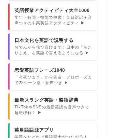
英語授業アクティビティ大全1000
学年・時間・技能で検索！英日対訳＋音
声つきの中高英語アクティビティ ▶
日本文化を英語で説明する
おでんから侘び寂びまで！日本の「あた
りまえ」を英語で言えるようになる ▶
恋愛英語フレーズ1040
「今夜ひま？」から告白・プロポーズま
で28シーン別・音声つき ▶
最新スラング英語・略語辞典
TikTokやSNSの最新英語も音声つきで
超絶理解！ ▶
英単語語源アプリ
語源をたどれば単語同士がつながる！