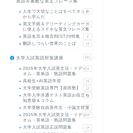
英語＆素敵な英文フレーズ集
人生で大切なことはすべてネット
23
から学んだ
英文手紙＆グリーティングカード
19
に使えるステキな英文フレーズ集
英語名言＆格言BEST20特集
6
翻訳しづらい世界のことば
18
大学入試英語対策講座
661
2026年大学入試英文法・イディ
11
オム・英単語・熟語問題集
高校生×AI英語学習
16
大学受験英語専門【原田塾】
13
大学入学共通テスト英語お役立ち
45
知恵袋＆コラム
大学受験自由英作文・小論文対策
8
2025年大学入試英文法・イディ
18
オム・英単語・熟語問題集
大学入試英語正誤問題集
14