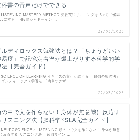
教科書の音声だけでできる
LISTENING MASTERY METHOD 受験英語リスニングを 3ヶ月で偏差
60にする 「4段階シャドーイン …
28/03/2026
ゴルディロックス勉強法とは？「ちょうどいい
難易度」で記憶定着率が爆上がりする科学的学
習法【完全ガイド】
SCIENCE OF LEARNING イギリスの童話が教える 「最強の勉強法」
─ゴルディロックス学習法 「簡単すぎず、 …
22/03/2026
頭の中で文を作らない！身体が無意識に反応す
るリスニング法【脳科学×SLA完全ガイド】
NEUROSCIENCE × LISTENING 頭の中で文を作らない！ 身体が無意
に反応する リスニング法 「勉強マイン …