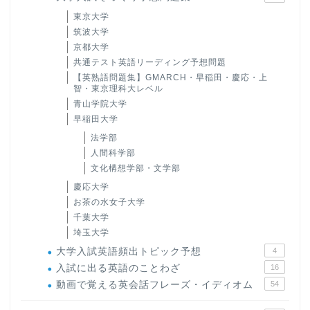
東京大学
筑波大学
京都大学
共通テスト英語リーディング予想問題
【英熟語問題集】GMARCH・早稲田・慶応・上
智・東京理科大レベル
青山学院大学
早稲田大学
法学部
人間科学部
文化構想学部・文学部
慶応大学
お茶の水女子大学
千葉大学
埼玉大学
大学入試英語頻出トピック予想
4
入試に出る英語のことわざ
16
動画で覚える英会話フレーズ・イディオム
54