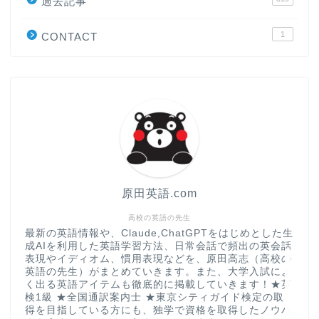
原田高志の”ほぼ日刊”英語
過去記事
学習＆大学入試英語コラム
1
CONTACT
“シン”・英会話スピード表
現
大学入試英語対策講座
英語名言・格言・カッコい
い英語＆素敵な英文フレー
ズ集
原田英語.com
過去記事
高校の英語の先生
最新の英語情報や、Claude,ChatGPTをはじめとした生
成AIを利用した英語学習方法、日常会話で頻出の英会話
CONTACT
表現やイディオム、慣用表現などを、原田高志（高校の
英語の先生）がまとめていきます。また、大学入試によ
く出る英語アイテムも徹底的に掲載していきます！★英
検1級 ★全国通訳案内士 ★東京シティガイド検定の取
得を目指している方にも、独学で資格を取得したノウハ