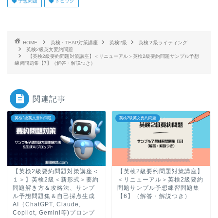
予想問題
トピック
HOME
英検・TEAP対策講座
英検2級
英検２級ライティング
英検2級英文要約問題
【英検2級要約問題対策講座】＜リニューアル＞英検2級要約問題サンプル予想
練習問題集【7】（解答・解説つき）
関連記事
英検2級英文要約問題
英検2級英文要約問題
【英検2級要約問題対策講座＜
【英検2級要約問題対策講座】
１＞】英検2級＜新形式＞要約
＜リニューアル＞英検2級要約
問題解き方＆攻略法、サンプ
問題サンプル予想練習問題集
ル予想問題集＆自己採点生成
【6】（解答・解説つき）
AI（ChatGPT, Claude,
Copilot, Gemini等)プロンプ