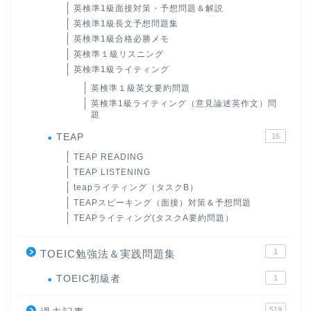
英検準1級面接対策・予想問題＆解説
英検準1級長文予想問題集
英検準1級合格必勝メモ
英検準１級リスニング
英検準1級ライティング
英検準１級英文要約問題
英検準1級ライティング（意見論述英作文）問
題
TEAP
16
TEAP READING
TEAP LISTENING
teapライティング（タスクB）
TEAPスピーキング（面接）対策＆予想問題
TEAPライティング(タスクA要約問題）
1
TOEIC勉強法＆実践問題集
ホーム
TOEIC初級者
1
519