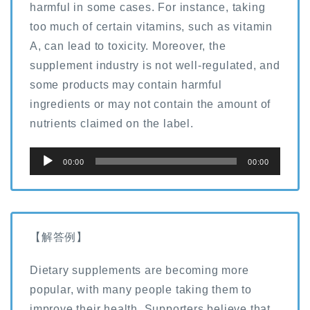
harmful in some cases. For instance, taking
too much of certain vitamins, such as vitamin
A, can lead to toxicity. Moreover, the
supplement industry is not well-regulated, and
some products may contain harmful
ingredients or may not contain the amount of
nutrients claimed on the label.
音
00:00
00:00
声
プ
レ
ー
【解答例】
ヤ
Dietary supplements are becoming more
ー
popular, with many people taking them to
improve their health. Supporters believe that