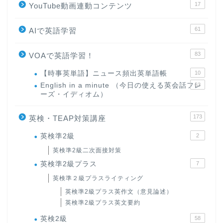
17
YouTube動画連動コンテンツ
61
AIで英語学習
83
VOAで英語学習！
【時事英単語】ニュース頻出英単語帳
10
English in a minute （今日の使える英会話フレ
63
ーズ・イディオム）
173
英検・TEAP対策講座
英検準2級
2
英検準2級二次面接対策
英検準2級プラス
7
英検準２級プラスライティング
英検準2級プラス英作文（意見論述）
英検準2級プラス英文要約
英検2級
58