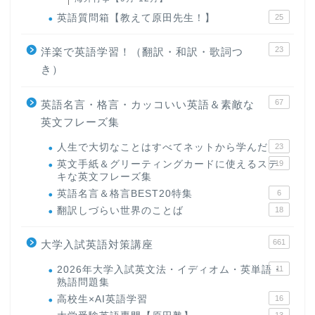
英語質問箱【教えて原田先生！】
25
23
洋楽で英語学習！（翻訳・和訳・歌詞つ
き）
67
英語名言・格言・カッコいい英語＆素敵な
英文フレーズ集
人生で大切なことはすべてネットから学んだ
23
英文手紙＆グリーティングカードに使えるステ
19
キな英文フレーズ集
英語名言＆格言BEST20特集
6
翻訳しづらい世界のことば
18
661
大学入試英語対策講座
2026年大学入試英文法・イディオム・英単語・
11
熟語問題集
高校生×AI英語学習
16
13