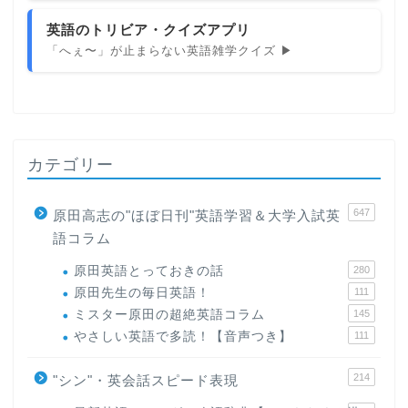
英語のトリビア・クイズアプリ
「へぇ〜」が止まらない英語雑学クイズ ▶
カテゴリー
647
原田高志の"ほぼ日刊"英語学習＆大学入試英
語コラム
原田英語とっておきの話
280
原田先生の毎日英語！
111
ミスター原田の超絶英語コラム
145
やさしい英語で多読！【音声つき】
111
214
"シン"・英会話スピード表現