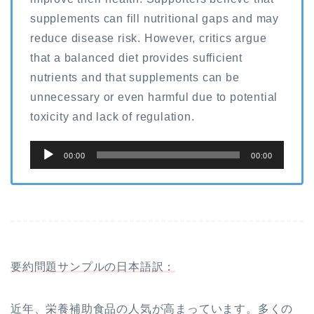
supplements can fill nutritional gaps and may
reduce disease risk. However, critics argue
that a balanced diet provides sufficient
nutrients and that supplements can be
unnecessary or even harmful due to potential
toxicity and lack of regulation.
音
00:00
00:00
声
プ
レ
ー
ヤ
要約問題サンプルの日本語訳：
ー
近年、栄養補助食品の人気が高まっています。多くの