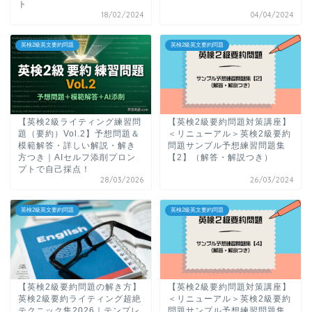
ト
18/02/2024
04/04/2024
英検2級英文要約問題
英検2級英文要約問題
【英検2級ライティング練習問
【英検2級要約問題対策講座】
題（要約）Vol.2】予想問題＆
＜リニューアル＞英検2級要約
模範解答・詳しい解説・解き
問題サンプル予想練習問題集
方つき｜AIセルフ添削プロン
【2】（解答・解説つき）
プトで自己採点！
28/03/2026
26/03/2024
英検2級英文要約問題
英検2級英文要約問題
【英検2級要約問題の解き方】
【英検2級要約問題対策講座】
英検2級要約ライティング超絶
＜リニューアル＞英検2級要約
テクニック集2026｜テンプレ
問題サンプル予想練習問題集