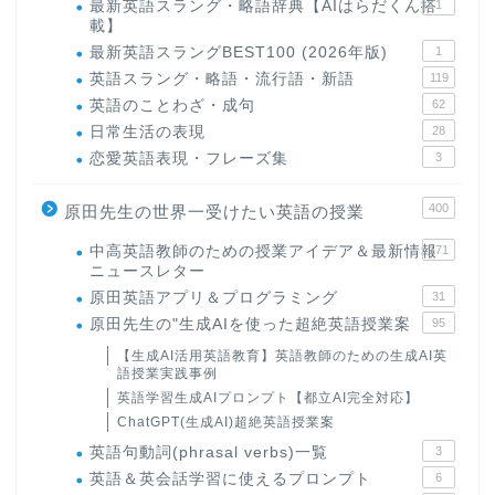
最新英語スラング・略語辞典【AIはらだくん搭
1
載】
最新英語スラングBEST100 (2026年版)
1
英語スラング・略語・流行語・新語
119
英語のことわざ・成句
62
日常生活の表現
28
恋愛英語表現・フレーズ集
3
400
原田先生の世界一受けたい英語の授業
中高英語教師のための授業アイデア＆最新情報
171
ニュースレター
原田英語アプリ＆プログラミング
31
原田先生の"生成AIを使った超絶英語授業案
95
【生成AI活用英語教育】英語教師のための生成AI英
語授業実践事例
英語学習生成AIプロンプト【都立AI完全対応】
ChatGPT(生成AI)超絶英語授業案
英語句動詞(phrasal verbs)一覧
3
英語＆英会話学習に使えるプロンプト
6