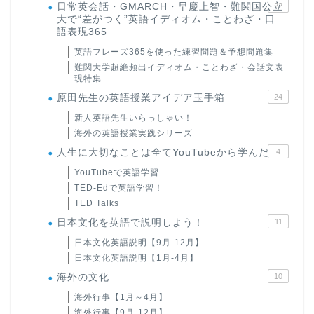
日常英会話・GMARCH・早慶上智・難関国公立
22
大で“差がつく”英語イディオム・ことわざ・口
語表現365
英語フレーズ365を使った練習問題＆予想問題集
難関大学超絶頻出イディオム・ことわざ・会話文表
現特集
原田先生の英語授業アイデア玉手箱
24
新人英語先生いらっしゃい！
海外の英語授業実践シリーズ
人生に大切なことは全てYouTubeから学んだ
4
YouTubeで英語学習
TED-Edで英語学習！
TED Talks
日本文化を英語で説明しよう！
11
日本文化英語説明【9月-12月】
日本文化英語説明【1月-4月】
海外の文化
10
海外行事【1月～4月】
海外行事【9月-12月】