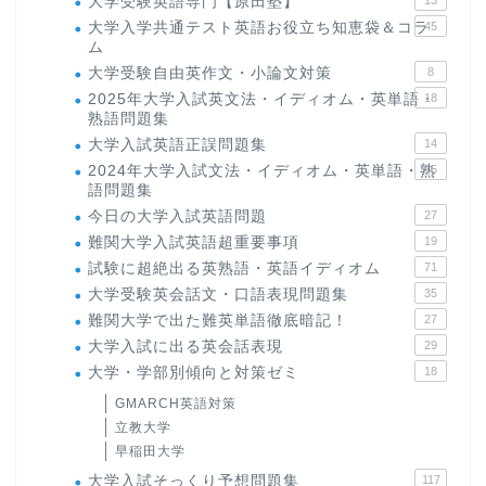
大学受験英語専門【原田塾】
大学入学共通テスト英語お役立ち知恵袋＆コラ
45
ム
大学受験自由英作文・小論文対策
8
2025年大学入試英文法・イディオム・英単語・
18
熟語問題集
大学入試英語正誤問題集
14
2024年大学入試文法・イディオム・英単語・熟
15
語問題集
今日の大学入試英語問題
27
難関大学入試英語超重要事項
19
試験に超絶出る英熟語・英語イディオム
71
大学受験英会話文・口語表現問題集
35
難関大学で出た難英単語徹底暗記！
27
大学入試に出る英会話表現
29
大学・学部別傾向と対策ゼミ
18
GMARCH英語対策
立教大学
早稲田大学
大学入試そっくり予想問題集
117