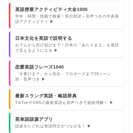
英語授業アクティビティ大全1000
学年・時間・技能で検索！英日対訳＋音声つきの中高英
語アクティビティ ▶
日本文化を英語で説明する
おでんから侘び寂びまで！日本の「あたりまえ」を英語
で言えるようになる ▶
恋愛英語フレーズ1040
「今夜ひま？」から告白・プロポーズまで28シーン
別・音声つき ▶
最新スラング英語・略語辞典
TikTokやSNSの最新英語も音声つきで超絶理解！ ▶
英単語語源アプリ
語源をたどれば単語同士がつながる！ ▶