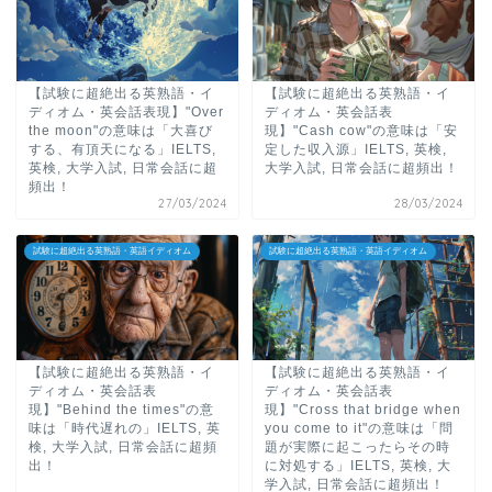
【試験に超絶出る英熟語・イ
【試験に超絶出る英熟語・イ
ディオム・英会話表現】"Over
ディオム・英会話表
the moon"の意味は「大喜び
現】"Cash cow"の意味は「安
する、有頂天になる」IELTS,
定した収入源」IELTS, 英検,
英検, 大学入試, 日常会話に超
大学入試, 日常会話に超頻出！
頻出！
27/03/2024
28/03/2024
試験に超絶出る英熟語・英語イディオム
試験に超絶出る英熟語・英語イディオム
【試験に超絶出る英熟語・イ
【試験に超絶出る英熟語・イ
ディオム・英会話表
ディオム・英会話表
現】"Behind the times"の意
現】"Cross that bridge when
味は「時代遅れの」IELTS, 英
you come to it"の意味は「問
検, 大学入試, 日常会話に超頻
題が実際に起こったらその時
出！
に対処する」IELTS, 英検, 大
学入試, 日常会話に超頻出！