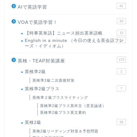
61
AIで英語学習
83
VOAで英語学習！
【時事英単語】ニュース頻出英単語帳
10
English in a minute （今日の使える英会話フレ
63
ーズ・イディオム）
173
英検・TEAP対策講座
英検準2級
2
英検準2級二次面接対策
英検準2級プラス
7
英検準２級プラスライティング
英検準2級プラス英作文（意見論述）
英検準2級プラス英文要約
英検2級
58
英検2級リーディング対策＆予想問題