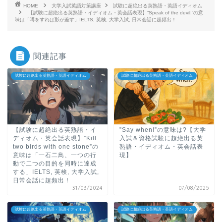
HOME
大学入試英語対策講座
試験に超絶出る英熟語・英語イディオム
【試験に超絶出る英熟語・イディオム・英会話表現】”Speak of the devil.”の意
味は「噂をすれば影が差す」IELTS, 英検, 大学入試, 日常会話に超頻出！
関連記事
試験に超絶出る英熟語・英語イディオム
試験に超絶出る英熟語・英語イディオム
【試験に超絶出る英熟語・イ
”Say when!”の意味は?【大学
ディオム・英会話表現】”Kill
入試＆資格試験に超絶出る英
two birds with one stone”の
熟語・イディオム・英会話表
意味は「一石二鳥、一つの行
現】
動で二つの目的を同時に達成
する」IELTS, 英検, 大学入試,
日常会話に超頻出！
31/03/2024
07/08/2025
試験に超絶出る英熟語・英語イディオム
試験に超絶出る英熟語・英語イディオム