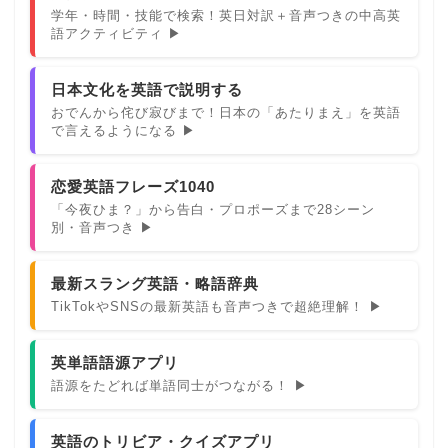
学年・時間・技能で検索！英日対訳＋音声つきの中高英
語アクティビティ ▶
日本文化を英語で説明する
おでんから侘び寂びまで！日本の「あたりまえ」を英語
で言えるようになる ▶
恋愛英語フレーズ1040
「今夜ひま？」から告白・プロポーズまで28シーン
別・音声つき ▶
最新スラング英語・略語辞典
TikTokやSNSの最新英語も音声つきで超絶理解！ ▶
英単語語源アプリ
語源をたどれば単語同士がつながる！ ▶
英語のトリビア・クイズアプリ