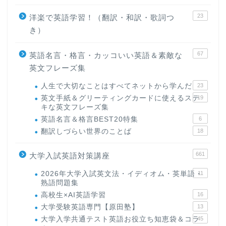
23
洋楽で英語学習！（翻訳・和訳・歌詞つ
き）
67
英語名言・格言・カッコいい英語＆素敵な
英文フレーズ集
人生で大切なことはすべてネットから学んだ
23
英文手紙＆グリーティングカードに使えるステ
19
キな英文フレーズ集
英語名言＆格言BEST20特集
6
翻訳しづらい世界のことば
18
661
大学入試英語対策講座
2026年大学入試英文法・イディオム・英単語・
11
熟語問題集
高校生×AI英語学習
16
大学受験英語専門【原田塾】
13
大学入学共通テスト英語お役立ち知恵袋＆コラ
45