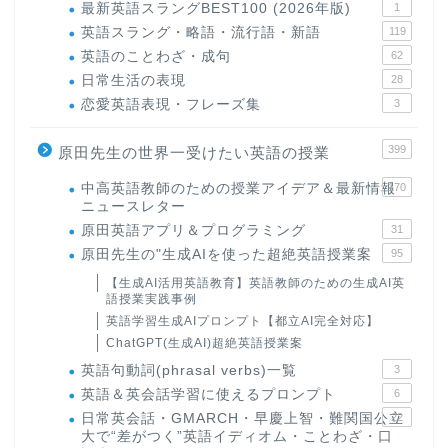
最新英語スラングBEST100 (2026年版)
1
英語スラング・略語・流行語・新語
119
英語のことわざ・成句
62
日常生活の表現
28
恋愛英語表現・フレーズ集
3
399
原田先生の世界一受けたい英語の授業
中高英語教師のための授業アイデア＆最新情報
170
ニュースレター
原田英語アプリ＆プログラミング
31
原田先生の"生成AIを使った超絶英語授業案
95
【生成AI活用英語教育】英語教師のための生成AI英
語授業実践事例
英語学習生成AIプロンプト【都立AI完全対応】
ChatGPT(生成AI)超絶英語授業案
英語句動詞(phrasal verbs)一覧
3
英語＆英会話学習に使えるプロンプト
6
日常英会話・GMARCH・早慶上智・難関国公立
22
大で“差がつく”英語イディオム・ことわざ・口