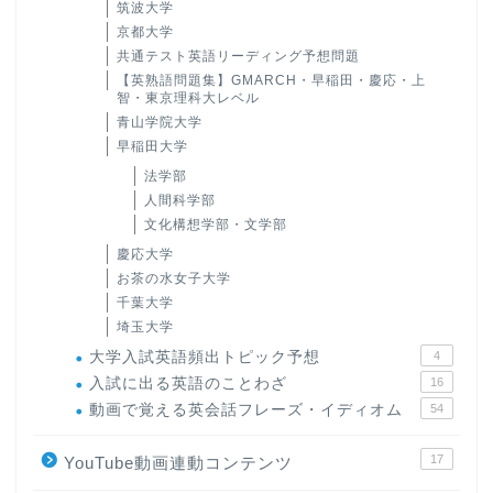
筑波大学
京都大学
共通テスト英語リーディング予想問題
【英熟語問題集】GMARCH・早稲田・慶応・上
智・東京理科大レベル
青山学院大学
早稲田大学
法学部
人間科学部
文化構想学部・文学部
慶応大学
お茶の水女子大学
千葉大学
埼玉大学
大学入試英語頻出トピック予想
4
入試に出る英語のことわざ
16
動画で覚える英会話フレーズ・イディオム
54
17
YouTube動画連動コンテンツ