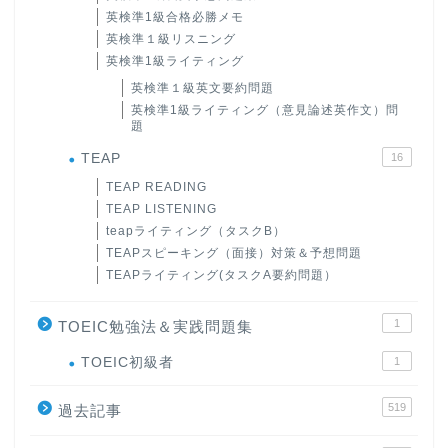
英検準1級合格必勝メモ
英検準１級リスニング
英検準1級ライティング
英検準１級英文要約問題
英検準1級ライティング（意見論述英作文）問
題
TEAP
16
TEAP READING
TEAP LISTENING
teapライティング（タスクB）
TEAPスピーキング（面接）対策＆予想問題
TEAPライティング(タスクA要約問題）
1
TOEIC勉強法＆実践問題集
ホーム
TOEIC初級者
1
519
過去記事
原田高志の”ほぼ日刊”英語
学習＆大学入試英語コラム