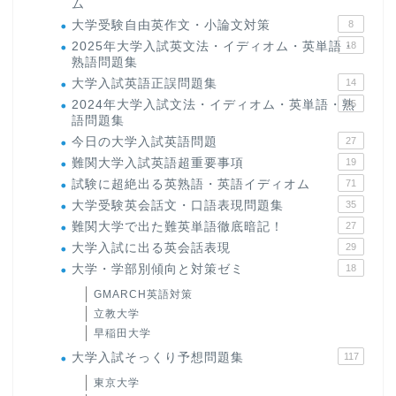
ム
大学受験自由英作文・小論文対策
8
2025年大学入試英文法・イディオム・英単語・
18
熟語問題集
大学入試英語正誤問題集
14
2024年大学入試文法・イディオム・英単語・熟
15
語問題集
今日の大学入試英語問題
27
難関大学入試英語超重要事項
19
試験に超絶出る英熟語・英語イディオム
71
大学受験英会話文・口語表現問題集
35
難関大学で出た難英単語徹底暗記！
27
大学入試に出る英会話表現
29
大学・学部別傾向と対策ゼミ
18
GMARCH英語対策
立教大学
早稲田大学
大学入試そっくり予想問題集
117
東京大学