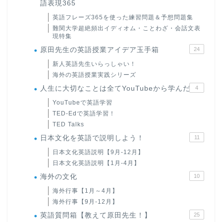
語表現365
英語フレーズ365を使った練習問題＆予想問題集
難関大学超絶頻出イディオム・ことわざ・会話文表
現特集
原田先生の英語授業アイデア玉手箱
24
新人英語先生いらっしゃい！
海外の英語授業実践シリーズ
人生に大切なことは全てYouTubeから学んだ
4
YouTubeで英語学習
TED-Edで英語学習！
TED Talks
日本文化を英語で説明しよう！
11
日本文化英語説明【9月-12月】
日本文化英語説明【1月-4月】
海外の文化
10
海外行事【1月～4月】
海外行事【9月-12月】
英語質問箱【教えて原田先生！】
25