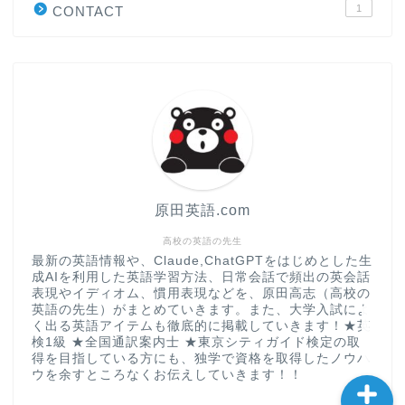
1
CONTACT
“シン”・英会話スピード表
現
大学入試英語対策講座
英語名言・格言・カッコい
い英語＆素敵な英文フレー
ズ集
原田英語.com
過去記事
高校の英語の先生
最新の英語情報や、Claude,ChatGPTをはじめとした生
成AIを利用した英語学習方法、日常会話で頻出の英会話
CONTACT
表現やイディオム、慣用表現などを、原田高志（高校の
英語の先生）がまとめていきます。また、大学入試によ
く出る英語アイテムも徹底的に掲載していきます！★英
検1級 ★全国通訳案内士 ★東京シティガイド検定の取
得を目指している方にも、独学で資格を取得したノウハ
ウを余すところなくお伝えしていきます！！