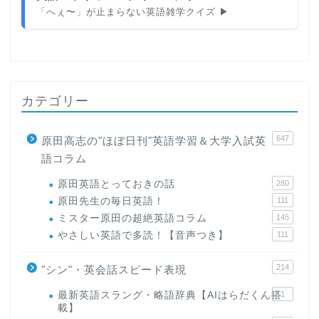
「へぇ〜」が止まらない英語雑学クイズ ▶
カテゴリー
647
原田高志の"ほぼ日刊"英語学習＆大学入試英
語コラム
原田英語とっておきの話
280
原田先生の毎日英語！
111
ミスター原田の超絶英語コラム
145
やさしい英語で多読！【音声つき】
111
214
"シン"・英会話スピード表現
最新英語スラング・略語辞典【AIはらだくん搭
1
載】