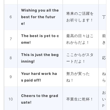
Wishing you all the
将来のご活躍を
6
best for the futur
丁寧
お祈りします！
e!
The best is yet to c
最高の日々はこ
前向
7
ome!
れからだよ！
き
This is just the beg
ここからがスタ
8
応援
inning!
ートだよ！
Your hard work ha
努力が実った
ねぎ
9
s paid off!
ね！
らい
お祝
Cheers to the grad
10
卒業生に乾杯！
い感
uate!
P