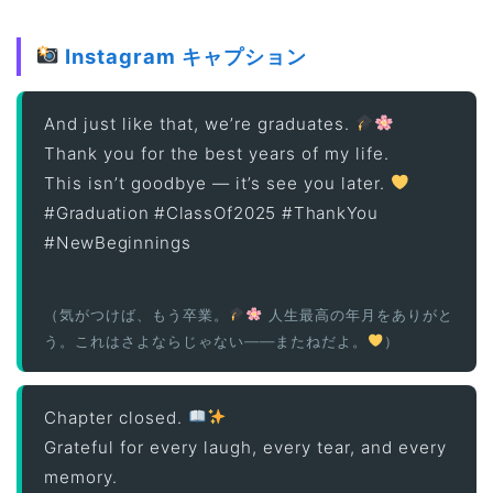
Instagram キャプション
And just like that, we’re graduates.
Thank you for the best years of my life.
This isn’t goodbye — it’s see you later.
#Graduation #ClassOf2025 #ThankYou
#NewBeginnings
（気がつけば、もう卒業。
人生最高の年月をありがと
う。これはさよならじゃない——またねだよ。
）
Chapter closed.
Grateful for every laugh, every tear, and every
memory.