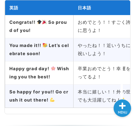
英語
日本語
大学入試英語対策講座
Congrats!!
So prou
おめでとう！！すごく誇
英語名言・格言・カッコい
d of you!
に思うよ！
い英語＆素敵な英文フレー
ズ集
You made it!!
Let’s cel
やったね！！近いうちに
ebrate soon!
祝いしよう！
過去記事
Happy grad day!
Wish
卒業おめでとう！幸運を
CONTACT
ing you the best!
ってるよ！
So happy for you!! Go cr
本当に嬉しい！！外の世
ush it out there!
でも大活躍してね！
MENU