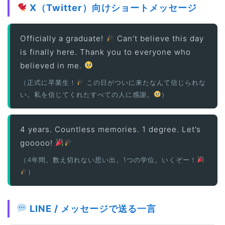
X（Twitter）向けショートメッセージ
Officially a graduate!
Can’t believe this day
is finally here. Thank you to everyone who
believed in me.
（正式に卒業生！
この日がついに来たなんて信じられな
い。私を信じてくれたすべての人に感謝。
）
4 years. Countless memories. 1 degree. Let’s
ホーム
gooooo!
（4年間。数え切れない思い出。1つの学位。いくぞー！
原田高志の”ほぼ日刊”英語
）
学習＆大学入試英語コラム
“シン”・英会話スピード表
LINE / メッセージで送る一言
現