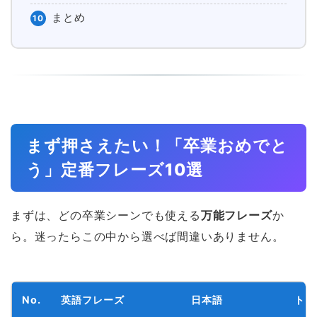
まとめ
10
まず押さえたい！「卒業おめでと
う」定番フレーズ10選
まずは、どの卒業シーンでも使える
万能フレーズ
か
ら。迷ったらこの中から選べば間違いありません。
No.
英語フレーズ
日本語
トー