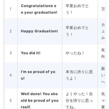
Congratulations o
卒業おめでと
1
万能
n your graduation!
う！
カジ
卒業おめでと
2
Happy Graduation!
ュア
う！
ル
友達
3
You did it!
やったね！
向け
親し
I’m so proud of yo
本当に誇りに思
4
い人
u!
うよ！
へ
Well done! You sho
よくやった！自
先輩
5
uld be proud of you
分を誇りに思っ
→後
rself.
てね。
輩