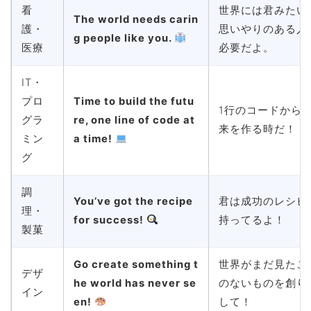
看
世界には君みたい
The world needs carin
護・
思いやりのある人
g people like you.
医療
必要だよ。
IT・
プロ
Time to build the futu
1行のコードから
グラ
re, one line of code at
来を作る時だ！
ミン
a time!
グ
調
You’ve got the recipe
君は成功のレシピ
理・
for success!
持ってるよ！
製菓
Go create something t
世界がまだ見たこ
デザ
he world has never se
のないものを創り
イン
en!
して！