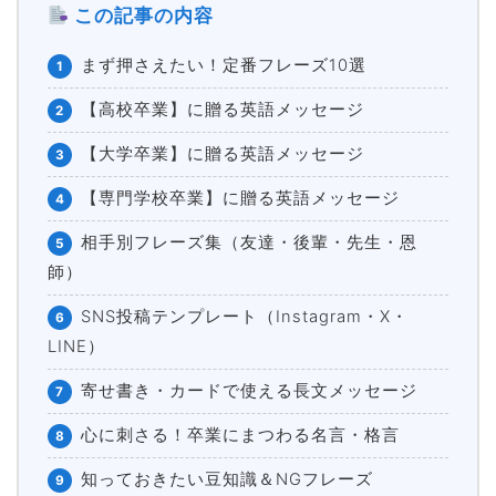
この記事の内容
まず押さえたい！定番フレーズ10選
1
【高校卒業】に贈る英語メッセージ
2
【大学卒業】に贈る英語メッセージ
3
【専門学校卒業】に贈る英語メッセージ
4
相手別フレーズ集（友達・後輩・先生・恩
5
師）
SNS投稿テンプレート（Instagram・X・
6
LINE）
寄せ書き・カードで使える長文メッセージ
7
心に刺さる！卒業にまつわる名言・格言
8
知っておきたい豆知識＆NGフレーズ
9