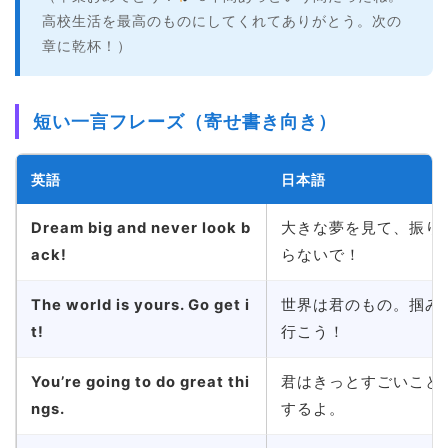
高校生活を最高のものにしてくれてありがとう。次の
章に乾杯！）
短い一言フレーズ（寄せ書き向き）
英語
日本語
Dream big and never look b
大きな夢を見て、振り
ack!
らないで！
The world is yours. Go get i
世界は君のもの。掴み
t!
行こう！
You’re going to do great thi
君はきっとすごいこと
ngs.
するよ。