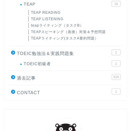
TEAP
16
TEAP READING
TEAP LISTENING
teapライティング（タスクB）
TEAPスピーキング（面接）対策＆予想問題
TEAPライティング(タスクA要約問題）
1
TOEIC勉強法＆実践問題集
ホーム
TOEIC初級者
1
519
原田高志の”ほぼ日刊”英語
過去記事
学習＆大学入試英語コラム
1
CONTACT
“シン”・英会話スピード表
現
大学入試英語対策講座