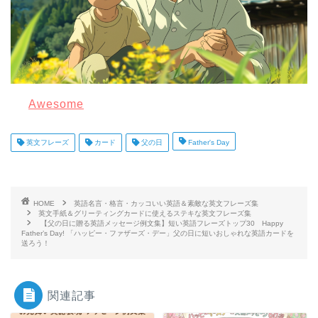
Awesome
英文フレーズ
カード
父の日
Father's Day
HOME
英語名言・格言・カッコいい英語＆素敵な英文フレーズ集
英文手紙＆グリーティングカードに使えるステキな英文フレーズ集
【父の日に贈る英語メッセージ例文集】短い英語フレーズトップ30 Happy
Father’s Day! 「ハッピー・ファザーズ・デー」父の日に短いおしゃれな英語カードを
送ろう！
関連記事