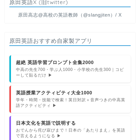
原田英語X (旧twitter)
原田高志@高校の英語教師（@slangjiten）/ X
原田英語おすすめ自家製アプリ
超絶 英語学習プロンプト全集2000
中高の先生700・学ぶ人1000・小学校の先生300｜コピ
ーして貼るだけ ▶
英語授業アクティビティ大全1000
学年・時間・技能で検索！英日対訳＋音声つきの中高英
語アクティビティ ▶
日本文化を英語で説明する
おでんから侘び寂びまで！日本の「あたりまえ」を英語
で言えるようになる ▶