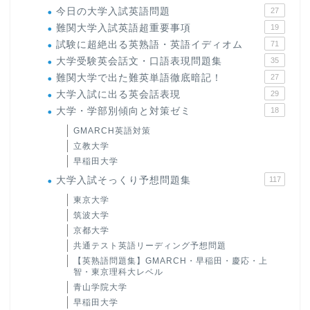
今日の大学入試英語問題
27
難関大学入試英語超重要事項
19
試験に超絶出る英熟語・英語イディオム
71
大学受験英会話文・口語表現問題集
35
難関大学で出た難英単語徹底暗記！
27
大学入試に出る英会話表現
29
大学・学部別傾向と対策ゼミ
18
GMARCH英語対策
立教大学
早稲田大学
大学入試そっくり予想問題集
117
東京大学
筑波大学
京都大学
共通テスト英語リーディング予想問題
【英熟語問題集】GMARCH・早稲田・慶応・上
智・東京理科大レベル
青山学院大学
早稲田大学