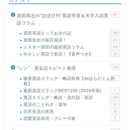
647
原田高志の"ほぼ日刊"英語学習＆大学入試英
語コラム
原田英語とっておきの話
280
原田先生の毎日英語！
111
ミスター原田の超絶英語コラム
145
やさしい英語で多読！【音声つき】
111
214
"シン"・英会話スピード表現
最新英語スラング・略語辞典【AIはらだくん搭
1
載】
最新英語スラングBEST100 (2026年版)
1
英語スラング・略語・流行語・新語
119
英語のことわざ・成句
62
日常生活の表現
28
恋愛英語表現・フレーズ集
3