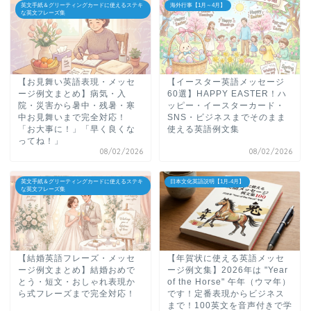
英文手紙＆グリーティングカードに使えるステキ
海外行事【1月～4月】
な英文フレーズ集
【お見舞い英語表現・メッセ
【イースター英語メッセージ
ージ例文まとめ】病気・入
60選】HAPPY EASTER！ハ
院・災害から暑中・残暑・寒
ッピー・イースターカード・
中お見舞いまで完全対応！
SNS・ビジネスまでそのまま
「お大事に！」「早く良くな
使える英語例文集
ってね！」
08/02/2026
08/02/2026
英文手紙＆グリーティングカードに使えるステキ
日本文化英語説明【1月-4月】
な英文フレーズ集
【結婚英語フレーズ・メッセ
【年賀状に使える英語メッセ
ージ例文まとめ】結婚おめで
ージ例文集】2026年は "Year
とう・短文・おしゃれ表現か
of the Horse" 午年（ウマ年）
ら式フレーズまで完全対応！
です！定番表現からビジネス
まで！100英文を音声付きで学