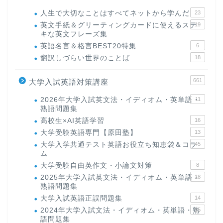
人生で大切なことはすべてネットから学んだ
23
英文手紙＆グリーティングカードに使えるステ
19
キな英文フレーズ集
英語名言＆格言BEST20特集
6
翻訳しづらい世界のことば
18
661
大学入試英語対策講座
2026年大学入試英文法・イディオム・英単語・
11
熟語問題集
高校生×AI英語学習
16
大学受験英語専門【原田塾】
13
大学入学共通テスト英語お役立ち知恵袋＆コラ
45
ム
大学受験自由英作文・小論文対策
8
2025年大学入試英文法・イディオム・英単語・
18
熟語問題集
大学入試英語正誤問題集
14
2024年大学入試文法・イディオム・英単語・熟
15
語問題集