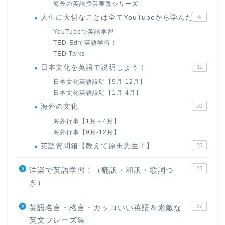
海外の英語授業実践シリーズ
人生に大切なことは全てYouTubeから学んだ
4
YouTubeで英語学習
TED-Edで英語学習！
TED Talks
日本文化を英語で説明しよう！
11
日本文化英語説明【9月-12月】
日本文化英語説明【1月-4月】
海外の文化
10
海外行事【1月～4月】
海外行事【9月-12月】
英語質問箱【教えて原田先生！】
25
23
洋楽で英語学習！（翻訳・和訳・歌詞つ
き）
67
英語名言・格言・カッコいい英語＆素敵な
英文フレーズ集