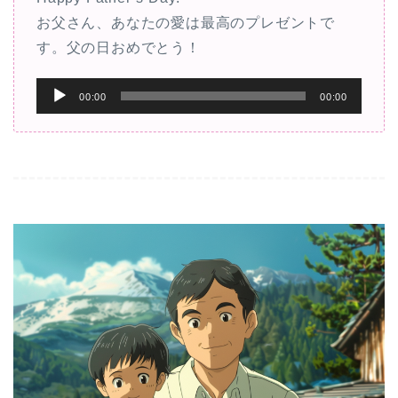
お父さん、あなたの愛は最高のプレゼントで
す。父の日おめでとう！
音
00:00
00:00
声
プ
レ
ー
ヤ
ー