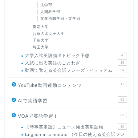
法学部
人間科学部
文化構想学部・文学部
慶応大学
お茶の水女子大学
千葉大学
埼玉大学
大学入試英語頻出トピック予想
4
入試に出る英語のことわざ
16
動画で覚える英会話フレーズ・イディオム
54
17
YouTube動画連動コンテンツ
61
AIで英語学習
83
VOAで英語学習！
【時事英単語】ニュース頻出英単語帳
10
English in a minute （今日の使える英会話フレ
63