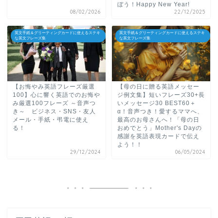
ぼう！Happy New Year!
08/02/2026
22/12/2025
英文手紙＆グリーティングカードに使えるステキ
英文手紙＆グリーティングカードに使えるステキ
な英文フレーズ集
な英文フレーズ集
【お悔やみ英語フレーズ厳選
【母の日に贈る英語メッセー
100】心に響く英語でのお悔や
ジ例文集】短いフレーズ30+長
み厳選100フレーズ ～音声つ
いメッセージ30 BEST60＋
き～ ビジネス・SNS・友人
α！音声つき！愛するママへ、
メール・手紙・弔電に使え
最高のお母さんへ！「母の日
る！
おめでとう」Mother's Dayの
感謝を英語表現カードで伝え
よう！！
29/12/2024
06/05/2024