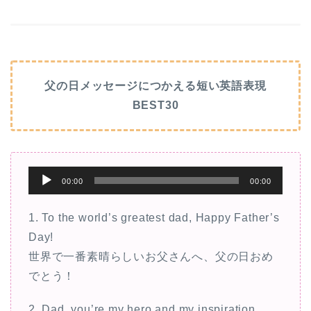
父の日メッセージにつかえる短い英語表現
BEST30
音
00:00
00:00
声
プ
1. To the world’s greatest dad, Happy Father’s
レ
Day!
ー
世界で一番素晴らしいお父さんへ、父の日おめ
ヤ
でとう！
ー
2. Dad, you’re my hero and my inspiration.