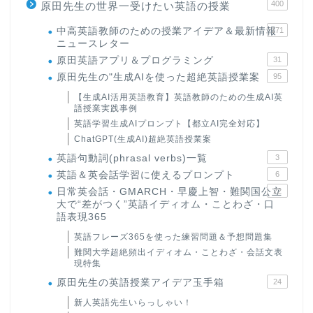
400
原田先生の世界一受けたい英語の授業
中高英語教師のための授業アイデア＆最新情報
171
ニュースレター
原田英語アプリ＆プログラミング
31
原田先生の"生成AIを使った超絶英語授業案
95
【生成AI活用英語教育】英語教師のための生成AI英
語授業実践事例
英語学習生成AIプロンプト【都立AI完全対応】
ChatGPT(生成AI)超絶英語授業案
英語句動詞(phrasal verbs)一覧
3
英語＆英会話学習に使えるプロンプト
6
日常英会話・GMARCH・早慶上智・難関国公立
22
大で“差がつく”英語イディオム・ことわざ・口
語表現365
英語フレーズ365を使った練習問題＆予想問題集
難関大学超絶頻出イディオム・ことわざ・会話文表
現特集
原田先生の英語授業アイデア玉手箱
24
新人英語先生いらっしゃい！