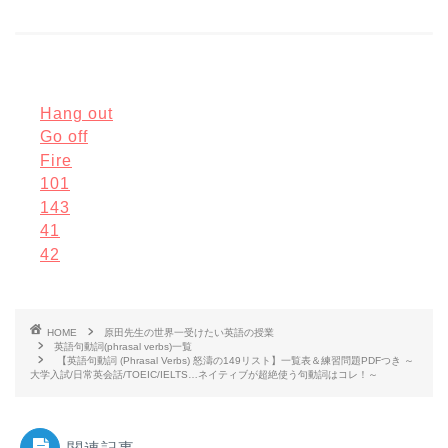
Hang out
Go off
Fire
101
143
41
42
HOME
原田先生の世界一受けたい英語の授業
英語句動詞(phrasal verbs)一覧
【英語句動詞 (Phrasal Verbs) 怒濤の149リスト】一覧表＆練習問題PDFつき ～
大学入試/日常英会話/TOEIC/IELTS…ネイティブが超絶使う句動詞はコレ！～