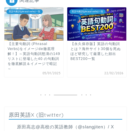
関連記事
英語句動詞(phrasal verbs)一覧
英語句動詞(phrasal verbs)一覧
【主要句動詞 (Phrasal
【永久保存版】英語の句動詞
Verbs)をイメージde徹底理
とは？海外サイト30個を死ぬ
解！】～英語句動詞怒濤の149
ほど研究して厳選した頻出
リストに登場した40 の句動詞
BEST200一覧
を徹底解説＆イメージで暗記
～
05/01/2025
22/02/2026
原田英語X (旧twitter)
原田高志@高校の英語教師（@slangjiten）/ X