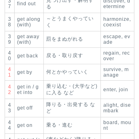
見つけ出す・解明す
3
discover, d
find out
7
etermine
る
～とうまくやってい
3
get along
harmonize,
8
(with)
coexist
く
3
get away
escape, ev
罰をまぬがれる
9
(with)
ade
4
regain, rec
戻る・取り戻す
get back
0
over
4
survive, m
何とかやっていく
get by
1
anage
乗り込む・(大学など)
4
get in / g
enter, join
2
et into
に入る など
降りる・出発する な
4
alight, dise
get off
3
mbark
ど
4
board, mou
乗る・進む
get on
4
nt