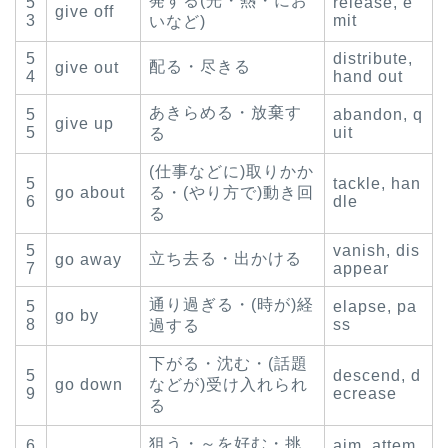
発する(光・熱・にお
5
release, e
give off
3
mit
いなど)
5
distribute,
配る・尽きる
give out
4
hand out
あきらめる・放棄す
5
abandon, q
give up
5
uit
る
(仕事などに)取りかか
5
tackle, han
go about
る・(やり方で)動き回
6
dle
る
5
vanish, dis
立ち去る・出かける
go away
7
appear
通り過ぎる・(時が)経
5
elapse, pa
go by
8
ss
過する
下がる・沈む・(話題
5
descend, d
go down
などが)受け入れられ
9
ecrease
る
狙う・～を好む・挑
6
aim, attem