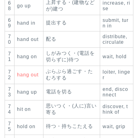
上昇する・(建物など
6
increase, ri
go up
8
se
が)建つ
6
submit, tur
提出する
hand in
9
n in
7
distribute,
配る
hand out
0
circulate
しがみつく・(電話を
7
hang on
wait, hold
1
切らずに)待つ
ぶらぶら過ごす・た
7
loiter, linge
hang out
2
r
むろする
7
end, disco
電話を切る
hang up
3
nnect
思いつく・(人に)言い
7
discover, t
hit on
4
hink of
寄る
7
待つ・持ちこたえる
hold on
wait, grip
5