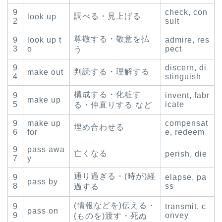
9
check, con
調べる・見上げる
look up
2
sult
尊敬する・敬意を払
9
look up t
admire, res
3
o
pect
う
9
discern, di
判読する・理解する
make out
4
stinguish
構成する・化粧す
9
invent, fabr
make up
5
icate
る・仲直りする など
9
make up
compensat
埋め合わせる
6
for
e, redeem
9
pass awa
亡くなる
perish, die
7
y
通り過ぎる・(時が)経
9
elapse, pa
pass by
8
ss
過する
(情報などを)伝える・
9
transmit, c
pass on
9
onvey
(ものを)渡す・死ぬ