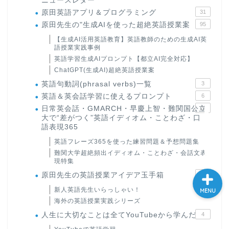
ニュースレター
原田英語アプリ＆プログラミング
31
大学入試英語対策講座
原田先生の"生成AIを使った超絶英語授業案
95
【生成AI活用英語教育】英語教師のための生成AI英
英語名言・格言・カッコい
語授業実践事例
い英語＆素敵な英文フレー
英語学習生成AIプロンプト【都立AI完全対応】
ズ集
ChatGPT(生成AI)超絶英語授業案
英語句動詞(phrasal verbs)一覧
3
過去記事
英語＆英会話学習に使えるプロンプト
6
日常英会話・GMARCH・早慶上智・難関国公立
22
大で“差がつく”英語イディオム・ことわざ・口
CONTACT
語表現365
英語フレーズ365を使った練習問題＆予想問題集
難関大学超絶頻出イディオム・ことわざ・会話文表
現特集
原田先生の英語授業アイデア玉手箱
24
新人英語先生いらっしゃい！
MENU
海外の英語授業実践シリーズ
人生に大切なことは全てYouTubeから学んだ
4