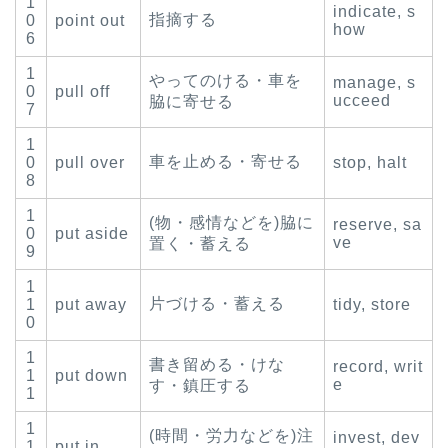
1
indicate, s
指摘する
0
point out
how
6
1
やってのける・車を
manage, s
0
pull off
ucceed
脇に寄せる
7
1
車を止める・寄せる
0
pull over
stop, halt
8
1
(物・感情などを)脇に
reserve, sa
0
put aside
ve
置く・蓄える
9
1
片づける・蓄える
1
put away
tidy, store
0
1
書き留める・けな
record, writ
1
put down
e
す・鎮圧する
1
1
(時間・労力などを)注
invest, dev
1
put in