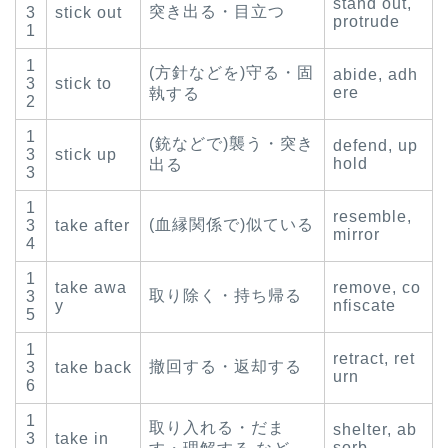
stand out,
突き出る・目立つ
3
stick out
protrude
1
1
(方針などを)守る・固
abide, adh
3
stick to
ere
執する
2
1
(銃などで)襲う・突き
defend, up
3
stick up
hold
出る
3
1
resemble,
(血縁関係で)似ている
3
take after
mirror
4
1
take awa
remove, co
取り除く・持ち帰る
3
y
nfiscate
5
1
retract, ret
撤回する・返却する
3
take back
urn
6
1
取り入れる・だま
shelter, ab
3
take in
sorb