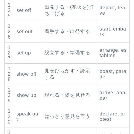
1
出発する・(花火を)打
depart, lea
2
set off
ve
ち上げる
5
1
start, emba
着手する・出発する
2
set out
rk
6
1
arrange, es
設立する・準備する
2
set up
tablish
7
1
見せびらかす・誇示
boast, para
2
show off
de
する
8
1
arrive, app
現れる・姿を見せる
2
show up
ear
9
1
speak ou
declare, pr
はっきり意見を言う
3
t
otest
0
1