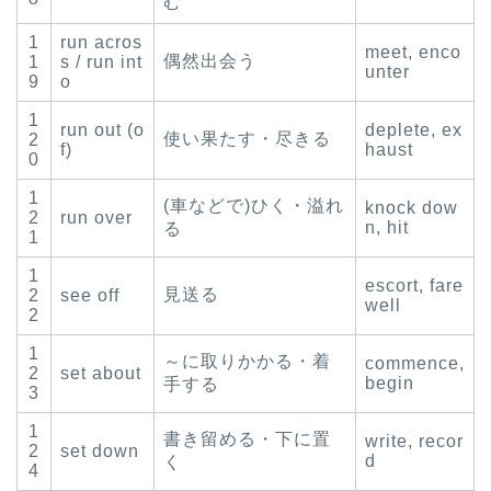
む
1
run acros
meet, enco
偶然出会う
1
s / run int
unter
9
o
1
run out (o
deplete, ex
使い果たす・尽きる
2
f)
haust
0
1
(車などで)ひく・溢れ
knock dow
2
run over
n, hit
る
1
1
escort, fare
見送る
2
see off
well
2
1
～に取りかかる・着
commence,
2
set about
begin
手する
3
1
書き留める・下に置
write, recor
2
set down
d
く
4