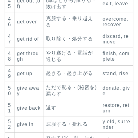
(車などから)降りる・
4
get out (o
exit, leave
5
f)
抜け出す
克服する・乗り越え
4
overcome,
get over
6
recover
る
4
discard, re
取り除く・処分する
get rid of
7
move
やり遂げる・電話が
4
get throu
finish, com
8
gh
plete
通じる
4
起きる・起き上がる
get up
stand, rise
9
ただで配る・(秘密を)
5
give awa
donate, giv
0
y
e
漏らす
5
restore, ret
返す
give back
1
urn
5
yield, surre
屈服する・折れる
give in
2
nder