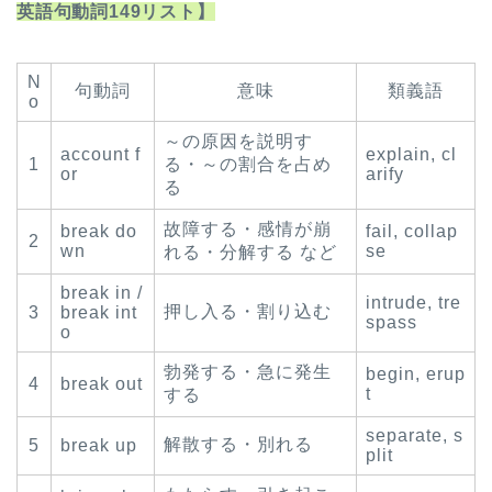
英語句動詞149リスト】
N
句動詞
意味
類義語
o
～の原因を説明す
account f
explain, cl
1
る・～の割合を占め
or
arify
る
故障する・感情が崩
break do
fail, collap
2
wn
se
れる・分解する など
break in /
intrude, tre
押し入る・割り込む
3
break int
spass
o
勃発する・急に発生
begin, erup
4
break out
t
する
separate, s
解散する・別れる
5
break up
plit