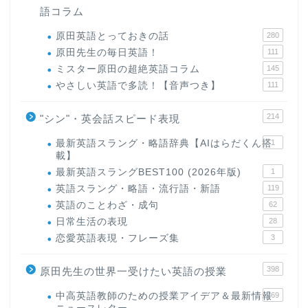
語コラム
原田英語とっておきの話
280
原田先生の毎日英語！
111
ミスター原田の超絶英語コラム
145
やさしい英語で多読！【音声つき】
111
214
"シン"・英会話スピード表現
最新英語スラング・略語辞典【AIはらだくん搭
1
載】
最新英語スラングBEST100 (2026年版)
1
ホーム
英語スラング・略語・流行語・新語
119
英語のことわざ・成句
62
日常生活の表現
28
原田高志の”ほぼ日刊”英語
学習＆大学入試英語コラム
恋愛英語表現・フレーズ集
3
398
原田先生の世界一受けたい英語の授業
“シン”・英会話スピード表
現
中高英語教師のための授業アイデア＆最新情報
169