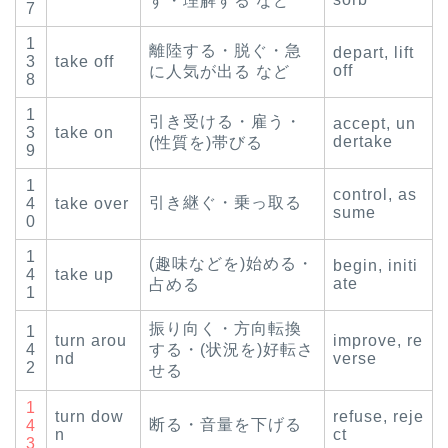
す・理解する など
7
1
離陸する・脱ぐ・急
depart, lift
3
take off
off
に人気が出る など
8
1
引き受ける・雇う・
accept, un
3
take on
dertake
(性質を)帯びる
9
1
control, as
引き継ぐ・乗っ取る
4
take over
sume
0
1
(趣味などを)始める・
begin, initi
4
take up
ate
占める
1
振り向く・方向転換
1
turn arou
improve, re
4
する・(状況を)好転さ
nd
verse
2
せる
1
turn dow
refuse, reje
断る・音量を下げる
4
n
ct
3