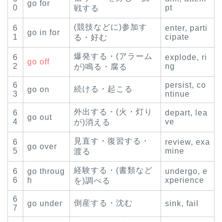
go for
0
pt
戦する
(競技などに)参加す
6
enter, parti
go in for
1
cipate
る・好む
爆発する・(アラーム
6
explode, ri
go off
2
ng
が)鳴る・腐る
6
persist, co
続ける・起こる
go on
3
ntinue
外出する・(火・灯り
6
depart, lea
go out
4
ve
が)消える
見直す・復習する・
6
review, exa
go over
5
mine
渡る
経験する・(書類など
6
go throug
undergo, e
6
h
xperience
を)調べる
6
倒産する・沈む
go under
sink, fail
7