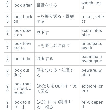
8
watch, ten
世話をする
look after
4
d
～を振り返る・回顧
8
look back
recall, refle
5
on
ct
する
8
look dow
scorn, des
見下す
6
n on
pise
8
look forw
anticipate,
～を楽しみに待つ
7
ard to
await
8
examine, i
調査する
look into
8
nvestigate
気を付ける・注意す
8
look out
beware, w
9
(for)
atch
る
look roun
(あたりを)見回す・見
9
explore, ch
d / look a
0
eck
て回る
round
(人)に(～を)期待す
9
look to [f
rely, depen
1
or …]
d
る・頼る