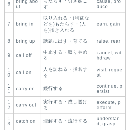
もたらす・引き起こ
bring abo
cause, pro
6
ut
duce
す
取り入れる・(利益な
7
bring in
どを)もたらす・(人
earn, gain
を)招き入れる
8
bring up
話題に出す・育てる
raise, rear
中止する・取りやめ
cancel, wit
9
call off
hdraw
る
人を訪ねる・指名す
1
visit, reque
call on
0
st
る
1
continue, p
続行する
carry on
1
ersist
実行する・成し遂げ
1
execute, p
carry out
2
erform
る
1
understan
理解する・流行する
catch on
3
d, grasp