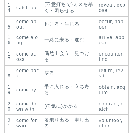
(不意打ちで)ミスを暴
1
reveal, exp
catch out
4
ose
く・困らせる
1
come ab
occur, hap
起こる・生じる
5
out
pen
1
come alo
arrive, app
一緒に来る・進む
6
ng
ear
偶然出会う・見つけ
1
come acr
encounter,
7
oss
find
る
1
come bac
return, revi
戻る
8
k
sit
手に入れる・立ち寄
1
obtain, acq
come by
9
uire
る
2
come do
contract, c
(病気に)かかる
0
wn with
atch
名乗り出る・申し出
2
come for
volunteer,
1
ward
offer
る