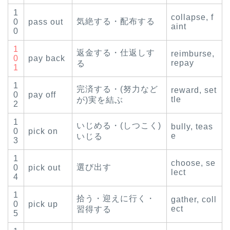
1
collapse, f
気絶する・配布する
0
pass out
aint
0
1
返金する・仕返しす
reimburse,
0
pay back
repay
る
1
1
完済する・(努力など
reward, set
0
pay off
tle
が)実を結ぶ
2
1
いじめる・(しつこく)
bully, teas
0
pick on
e
いじる
3
1
choose, se
選び出す
0
pick out
lect
4
1
拾う・迎えに行く・
gather, coll
0
pick up
ect
習得する
5