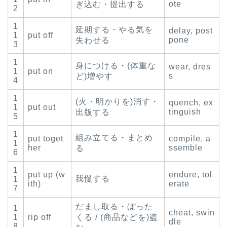
ote
ぎ込む・提出する
2
1
延期する・やる気を
delay, post
1
put off
pone
失わせる
3
1
身につける・(体重な
wear, dres
1
put on
s
ど)増やす
4
1
(火・明かりを)消す・
quench, ex
1
put out
tinguish
出版する
5
1
組み立てる・まとめ
put toget
compile, a
1
her
ssemble
る
6
1
put up (w
endure, tol
我慢する
1
ith)
erate
7
だまし取る・ぼった
1
cheat, swin
1
rip off
くる / (商品などを)盗
dle
8