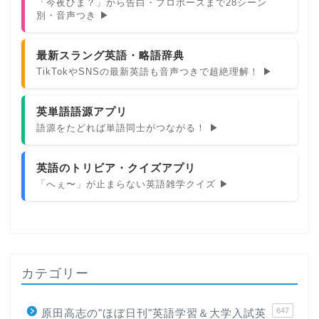
「今夜ひま？」から告白・プロポーズまで28シーン
別・音声つき ▶
最新スラング英語・略語辞典
TikTokやSNSの最新英語も音声つきで超絶理解！ ▶
英単語語源アプリ
語源をたどれば単語同士がつながる！ ▶
英語のトリビア・クイズアプリ
「へぇ〜」が止まらない英語雑学クイズ ▶
カテゴリー
647
原田高志の"ほぼ日刊"英語学習＆大学入試英