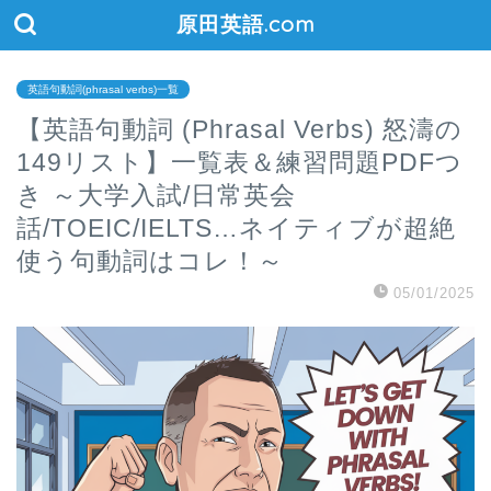
原田英語.com
英語句動詞(phrasal verbs)一覧
【英語句動詞 (Phrasal Verbs) 怒濤の
149リスト】一覧表＆練習問題PDFつ
き ～大学入試/日常英会
話/TOEIC/IELTS…ネイティブが超絶
使う句動詞はコレ！～
05/01/2025