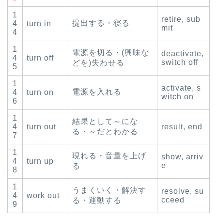
1
retire, sub
提出する・寝る
4
turn in
mit
4
1
電源を切る・(興味な
deactivate,
4
turn off
switch off
どを)失わせる
5
1
activate, s
電源を入れる
4
turn on
witch on
6
1
結果として～にな
4
turn out
result, end
る・～だとわかる
7
1
現れる・音量を上げ
show, arriv
4
turn up
e
る
8
1
うまくいく・解決す
resolve, su
4
work out
cceed
る・運動する
9