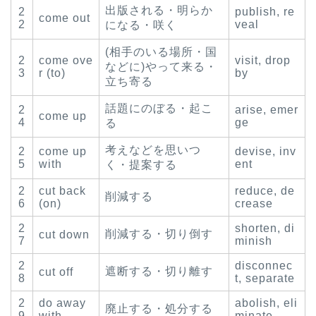
出版される・明らか
2
publish, re
come out
2
veal
になる・咲く
(相手のいる場所・国
2
come ove
visit, drop
などに)やって来る・
3
r (to)
by
立ち寄る
話題にのぼる・起こ
2
arise, emer
come up
4
ge
る
考えなどを思いつ
2
come up
devise, inv
5
with
ent
く・提案する
2
cut back
reduce, de
削減する
6
(on)
crease
2
shorten, di
削減する・切り倒す
cut down
7
minish
2
disconnec
遮断する・切り離す
cut off
8
t, separate
2
do away
abolish, eli
廃止する・処分する
9
with
minate