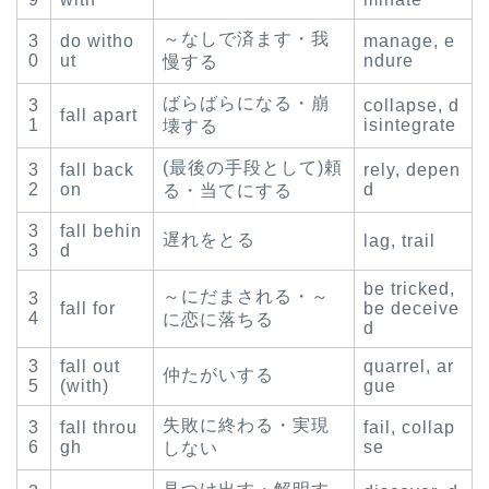
～なしで済ます・我
3
do witho
manage, e
0
ut
ndure
慢する
ばらばらになる・崩
3
collapse, d
fall apart
1
isintegrate
壊する
(最後の手段として)頼
3
fall back
rely, depen
2
on
d
る・当てにする
3
fall behin
遅れをとる
lag, trail
3
d
be tricked,
～にだまされる・～
3
fall for
be deceive
4
に恋に落ちる
d
3
fall out
quarrel, ar
仲たがいする
5
(with)
gue
失敗に終わる・実現
3
fall throu
fail, collap
6
gh
se
しない