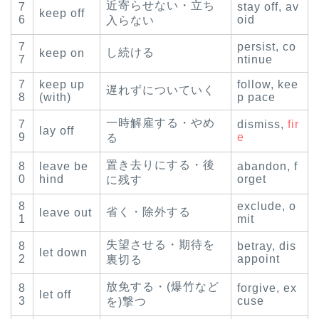
近寄らせない・立ち
7
stay off, av
keep off
6
oid
入らない
7
persist, co
し続ける
keep on
7
ntinue
7
keep up
follow, kee
遅れずについていく
8
(with)
p pace
一時解雇する・やめ
7
dismiss,
fir
lay off
9
e
る
置き去りにする・後
8
leave be
abandon, f
0
hind
orget
に残す
8
exclude, o
省く・除外する
leave out
1
mit
失望させる・期待を
8
betray, dis
let down
2
appoint
裏切る
放免する・(爆竹など
8
forgive, ex
let off
3
cuse
を)撃つ