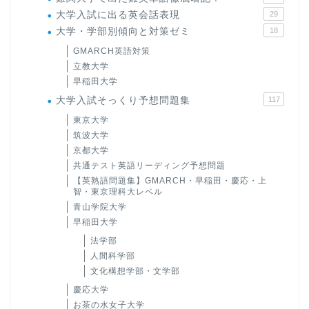
大学入試に出る英会話表現
29
大学・学部別傾向と対策ゼミ
18
GMARCH英語対策
立教大学
早稲田大学
大学入試そっくり予想問題集
117
東京大学
筑波大学
京都大学
共通テスト英語リーディング予想問題
【英熟語問題集】GMARCH・早稲田・慶応・上
智・東京理科大レベル
青山学院大学
早稲田大学
法学部
人間科学部
文化構想学部・文学部
慶応大学
お茶の水女子大学