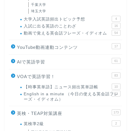
千葉大学
埼玉大学
大学入試英語頻出トピック予想
4
入試に出る英語のことわざ
16
動画で覚える英会話フレーズ・イディオム
54
17
YouTube動画連動コンテンツ
61
AIで英語学習
83
VOAで英語学習！
【時事英単語】ニュース頻出英単語帳
10
English in a minute （今日の使える英会話フレ
63
ーズ・イディオム）
173
英検・TEAP対策講座
英検準2級
2