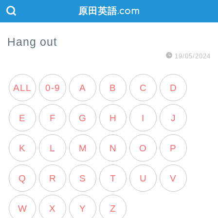
原田英語.com
Hang out
19/05/2024
ALL
0-9
A
B
C
D
E
F
G
H
I
J
K
L
M
N
O
P
Q
R
S
T
U
V
W
X
Y
Z