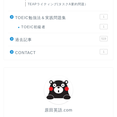
TEAPライティング(タスクA要約問題）
1
TOEIC勉強法＆実践問題集
ホーム
TOEIC初級者
1
519
過去記事
原田高志の”ほぼ日刊”英語
学習＆大学入試英語コラム
1
CONTACT
“シン”・英会話スピード表
現
大学入試英語対策講座
英語名言・格言・カッコい
い英語＆素敵な英文フレー
ズ集
原田英語.com