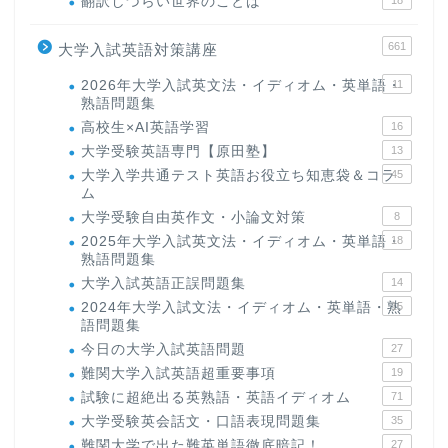
翻訳しづらい世界のことば
18
661
大学入試英語対策講座
2026年大学入試英文法・イディオム・英単語・
11
熟語問題集
高校生×AI英語学習
16
大学受験英語専門【原田塾】
13
大学入学共通テスト英語お役立ち知恵袋＆コラ
45
ム
大学受験自由英作文・小論文対策
8
2025年大学入試英文法・イディオム・英単語・
18
熟語問題集
大学入試英語正誤問題集
14
2024年大学入試文法・イディオム・英単語・熟
15
語問題集
今日の大学入試英語問題
27
難関大学入試英語超重要事項
19
試験に超絶出る英熟語・英語イディオム
71
大学受験英会話文・口語表現問題集
35
難関大学で出た難英単語徹底暗記！
27