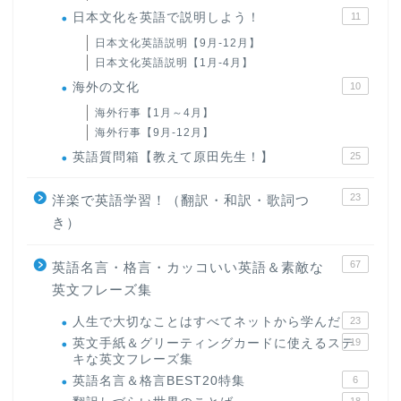
日本文化を英語で説明しよう！
11
日本文化英語説明【9月-12月】
日本文化英語説明【1月-4月】
海外の文化
10
海外行事【1月～4月】
海外行事【9月-12月】
英語質問箱【教えて原田先生！】
25
23
洋楽で英語学習！（翻訳・和訳・歌詞つ
き）
67
英語名言・格言・カッコいい英語＆素敵な
英文フレーズ集
人生で大切なことはすべてネットから学んだ
23
英文手紙＆グリーティングカードに使えるステ
19
キな英文フレーズ集
英語名言＆格言BEST20特集
6