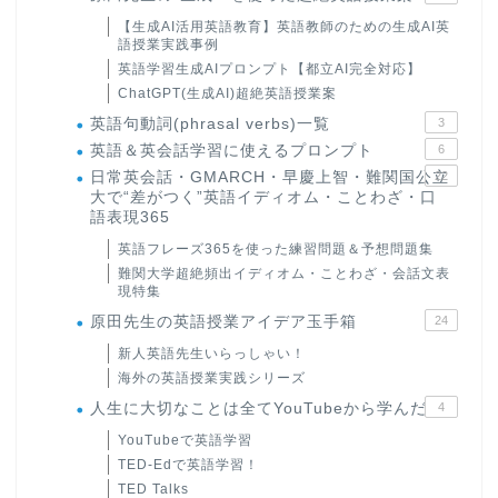
【生成AI活用英語教育】英語教師のための生成AI英
語授業実践事例
英語学習生成AIプロンプト【都立AI完全対応】
ChatGPT(生成AI)超絶英語授業案
英語句動詞(phrasal verbs)一覧
3
英語＆英会話学習に使えるプロンプト
6
日常英会話・GMARCH・早慶上智・難関国公立
22
大で“差がつく”英語イディオム・ことわざ・口
語表現365
英語フレーズ365を使った練習問題＆予想問題集
難関大学超絶頻出イディオム・ことわざ・会話文表
現特集
原田先生の英語授業アイデア玉手箱
24
新人英語先生いらっしゃい！
海外の英語授業実践シリーズ
人生に大切なことは全てYouTubeから学んだ
4
YouTubeで英語学習
TED-Edで英語学習！
TED Talks