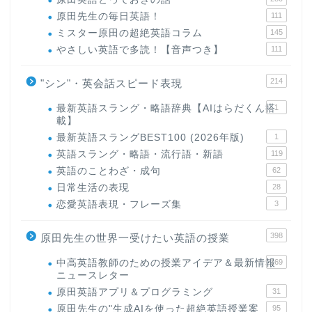
原田先生の毎日英語！
111
ミスター原田の超絶英語コラム
145
やさしい英語で多読！【音声つき】
111
214
"シン"・英会話スピード表現
最新英語スラング・略語辞典【AIはらだくん搭
1
載】
最新英語スラングBEST100 (2026年版)
1
英語スラング・略語・流行語・新語
119
英語のことわざ・成句
62
日常生活の表現
28
恋愛英語表現・フレーズ集
3
398
原田先生の世界一受けたい英語の授業
中高英語教師のための授業アイデア＆最新情報
169
ニュースレター
原田英語アプリ＆プログラミング
31
原田先生の"生成AIを使った超絶英語授業案
95