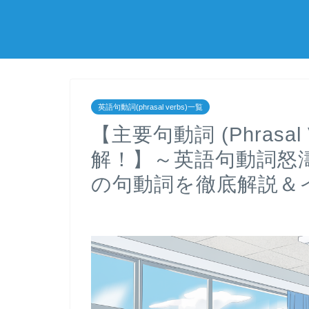
英語句動詞(phrasal verbs)一覧
【主要句動詞 (Phrasa
解！】～英語句動詞怒濤
の句動詞を徹底解説＆