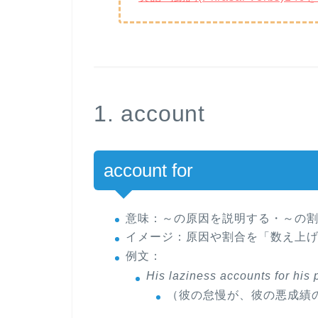
1. account
account for
意味
：～の原因を説明する・～の
イメージ
：原因や割合を「数え上げ
例文
：
His laziness
accounts for
his 
（彼の怠慢が、彼の悪成績