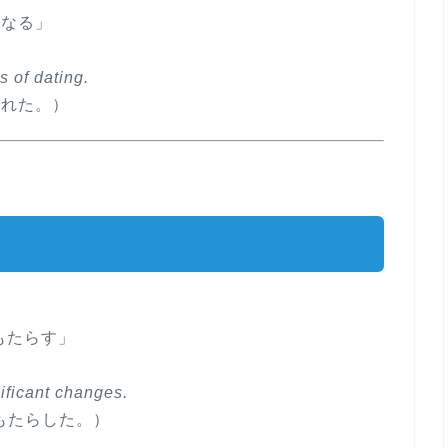
になる」
s of dating.
別れた。）
をもたらす」
ificant changes.
もたらした。）