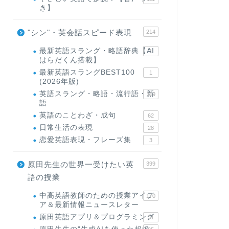
き】
"シン"・英会話スピード表現
214
最新英語スラング・略語辞典【AI
1
はらだくん搭載】
最新英語スラングBEST100
1
(2026年版)
英語スラング・略語・流行語・新
119
語
英語のことわざ・成句
62
日常生活の表現
28
恋愛英語表現・フレーズ集
3
原田先生の世界一受けたい英
399
語の授業
中高英語教師のための授業アイデ
170
ア＆最新情報ニュースレター
原田英語アプリ＆プログラミング
31