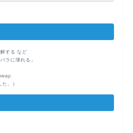
解する など
ラバラに壊れる」
hway.
した。）