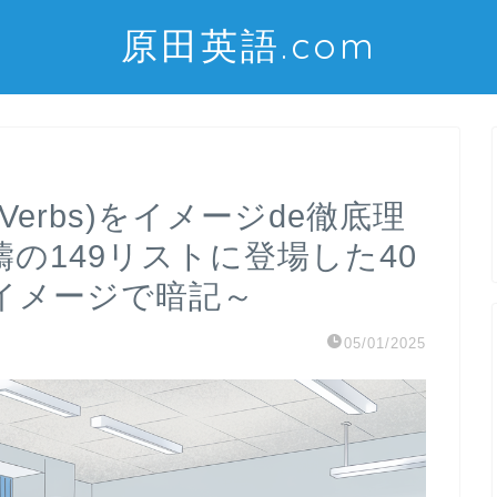
原田英語.com
l Verbs)をイメージde徹底理
の149リストに登場した40
イメージで暗記～
05/01/2025