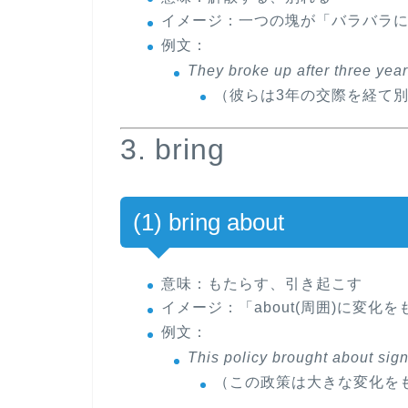
イメージ
：一つの塊が「バラバラ
例文
：
They
broke up
after three year
（彼らは3年の交際を経て
3. bring
(1) bring about
意味
：もたらす、引き起こす
イメージ
：「about(周囲)に変化
例文
：
This policy
brought about
sign
（この政策は大きな変化を