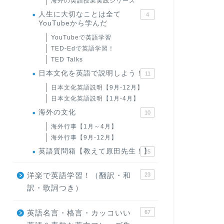
海外の英語授業実践シリーズ
人生に大切なことは全て
4
YouTubeから学んだ
YouTubeで英語学習
TED-Edで英語学習！
TED Talks
日本文化を英語で説明しよう！
11
日本文化英語説明【9月-12月】
日本文化英語説明【1月-4月】
海外の文化
10
海外行事【1月～4月】
海外行事【9月-12月】
英語質問箱【教えて原田先生！】
25
洋楽で英語学習！（翻訳・和
23
訳・歌詞つき）
英語名言・格言・カッコいい
67