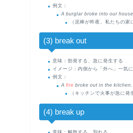
例文
：
A burglar
broke into
our house 
（泥棒が昨夜、私たちの家
(3) break out
意味
：勃発する、急に発生する
イメージ
：内側から「外へ」一気
例文
：
A
fire
broke out
in the kitchen.
（キッチンで火事が急に発
(4) break up
意味
：解散する、別れる