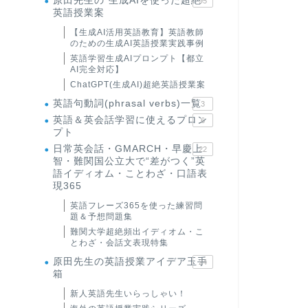
原田先生の"生成AIを使った超絶
95
英語授業案
【生成AI活用英語教育】英語教師
のための生成AI英語授業実践事例
英語学習生成AIプロンプト【都立
AI完全対応】
ChatGPT(生成AI)超絶英語授業案
英語句動詞(phrasal verbs)一覧
3
英語＆英会話学習に使えるプロン
6
プト
日常英会話・GMARCH・早慶上
22
智・難関国公立大で“差がつく”英
語イディオム・ことわざ・口語表
現365
英語フレーズ365を使った練習問
題＆予想問題集
難関大学超絶頻出イディオム・こ
とわざ・会話文表現特集
原田先生の英語授業アイデア玉手
24
箱
新人英語先生いらっしゃい！