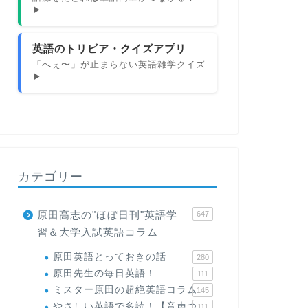
▶
英語のトリビア・クイズアプリ
「へぇ〜」が止まらない英語雑学クイズ
▶
カテゴリー
原田高志の"ほぼ日刊"英語学
647
習＆大学入試英語コラム
原田英語とっておきの話
280
原田先生の毎日英語！
111
ミスター原田の超絶英語コラム
145
やさしい英語で多読！【音声つ
111