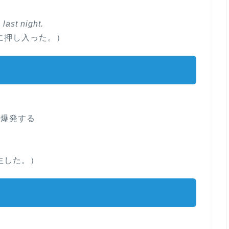
last night.
に押し入った。）
に爆発する
生した。）