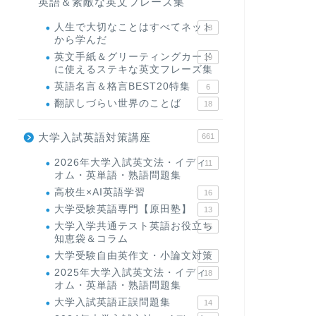
英語＆素敵な英文フレーズ集
人生で大切なことはすべてネット
23
から学んだ
英文手紙＆グリーティングカード
19
に使えるステキな英文フレーズ集
英語名言＆格言BEST20特集
6
翻訳しづらい世界のことば
18
大学入試英語対策講座
661
2026年大学入試英文法・イディ
11
オム・英単語・熟語問題集
高校生×AI英語学習
16
大学受験英語専門【原田塾】
13
大学入学共通テスト英語お役立ち
45
知恵袋＆コラム
大学受験自由英作文・小論文対策
8
2025年大学入試英文法・イディ
18
オム・英単語・熟語問題集
大学入試英語正誤問題集
14