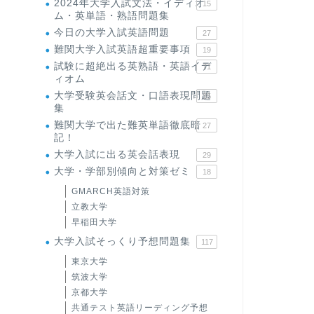
2024年大学入試文法・イディオ
15
ム・英単語・熟語問題集
今日の大学入試英語問題
27
難関大学入試英語超重要事項
19
試験に超絶出る英熟語・英語イデ
71
ィオム
大学受験英会話文・口語表現問題
35
集
難関大学で出た難英単語徹底暗
27
記！
大学入試に出る英会話表現
29
大学・学部別傾向と対策ゼミ
18
GMARCH英語対策
立教大学
早稲田大学
大学入試そっくり予想問題集
117
東京大学
筑波大学
京都大学
共通テスト英語リーディング予想