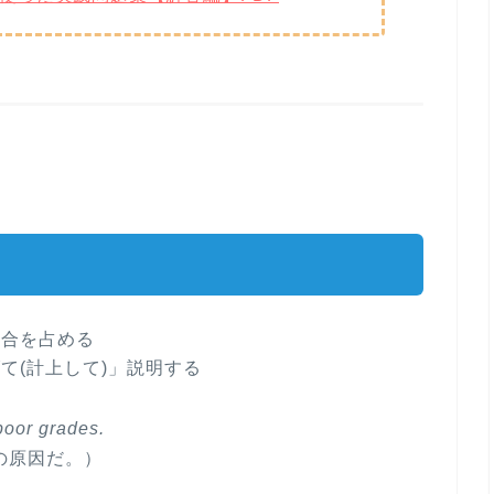
割合を占める
て(計上して)」説明する
poor grades.
の原因だ。）