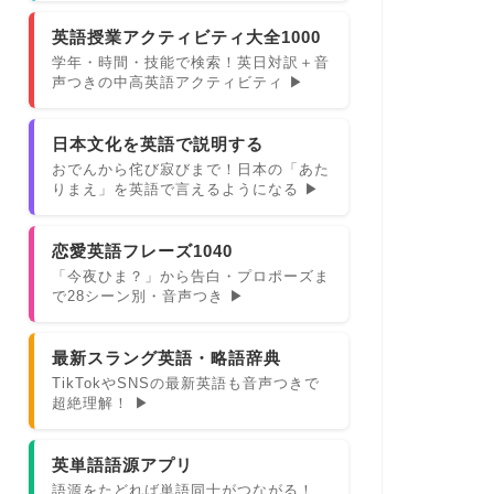
英語授業アクティビティ大全1000
学年・時間・技能で検索！英日対訳＋音
声つきの中高英語アクティビティ ▶
日本文化を英語で説明する
おでんから侘び寂びまで！日本の「あた
りまえ」を英語で言えるようになる ▶
恋愛英語フレーズ1040
「今夜ひま？」から告白・プロポーズま
で28シーン別・音声つき ▶
最新スラング英語・略語辞典
TikTokやSNSの最新英語も音声つきで
超絶理解！ ▶
英単語語源アプリ
語源をたどれば単語同士がつながる！