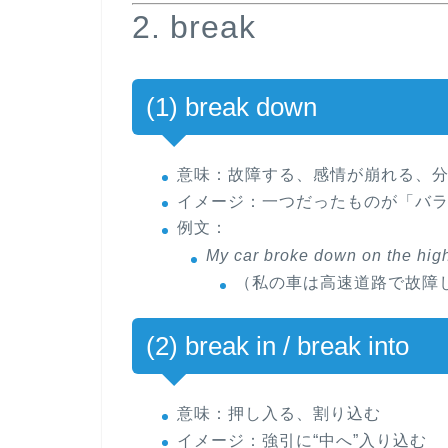
2. break
(1) break down
意味
：故障する、感情が崩れる、分
イメージ
：一つだったものが「バ
例文
：
My car
broke down
on the hig
（私の車は高速道路で故障
(2) break in / break into
意味
：押し入る、割り込む
イメージ
：強引に“中へ”入り込む