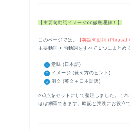
【主要句動詞イメージde徹底理解！】
このページでは、
【英語句動詞 (Phrasal
主要動詞 + 句動詞をすべて１つにまと
意味 (日本語)
イメージ (覚え方のヒント)
例文 (英文＋日本語訳)
の3点をセットにして整理しました。こ
ほぼ網羅できます。暗記と実践にお役立