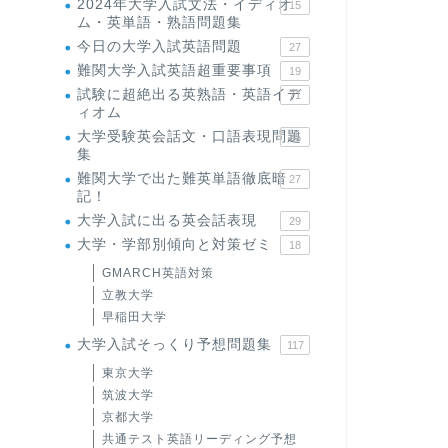
2024年大学入試文法・イディオ
15
ム・英単語・熟語問題集
今日の大学入試英語問題
27
難関大学入試英語超重要事項
19
試験に超絶出る英熟語・英語イデ
71
ィオム
大学受験英会話文・口語表現問題
35
集
難関大学で出た難英単語徹底暗
27
記！
大学入試に出る英会話表現
29
大学・学部別傾向と対策ゼミ
18
GMARCH英語対策
立教大学
早稲田大学
大学入試そっくり予想問題集
117
東京大学
筑波大学
京都大学
共通テスト英語リーディング予想