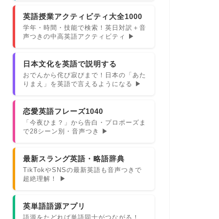
英語授業アクティビティ大全1000
学年・時間・技能で検索！英日対訳＋音
声つきの中高英語アクティビティ ▶
日本文化を英語で説明する
おでんから侘び寂びまで！日本の「あた
りまえ」を英語で言えるようになる ▶
恋愛英語フレーズ1040
「今夜ひま？」から告白・プロポーズま
で28シーン別・音声つき ▶
最新スラング英語・略語辞典
TikTokやSNSの最新英語も音声つきで
超絶理解！ ▶
英単語語源アプリ
語源をたどれば単語同士がつながる！