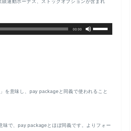
業績連動ボーナス、ストックオプションが含まれ
調
節
に
ボ
は
00:00
リ
上
ュ
下
ー
矢
ム
印
調
キ
節
ー
に
を
償」を意味し、pay packageと同義で使われること
は
使
上
っ
下
て
矢
く
印
う意味で、pay packageとほぼ同義です。よりフォー
だ