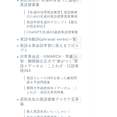
原田先生の"生成AIを使った超絶
95
英語授業案
【生成AI活用英語教育】英語教師
のための生成AI英語授業実践事例
英語学習生成AIプロンプト【都立
AI完全対応】
ChatGPT(生成AI)超絶英語授業案
英語句動詞(phrasal verbs)一覧
3
英語＆英会話学習に使えるプロン
6
プト
日常英会話・GMARCH・早慶上
22
智・難関国公立大で“差がつく”英
語イディオム・ことわざ・口語表
現365
英語フレーズ365を使った練習問
題＆予想問題集
難関大学超絶頻出イディオム・こ
とわざ・会話文表現特集
原田先生の英語授業アイデア玉手
24
箱
新人英語先生いらっしゃい！