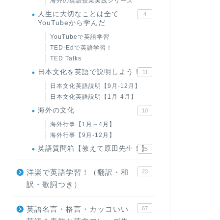
海外の英語授業実践シリーズ
人生に大切なことは全て
4
YouTubeから学んだ
YouTubeで英語学習
TED-Edで英語学習！
TED Talks
日本文化を英語で説明しよう！
11
日本文化英語説明【9月-12月】
日本文化英語説明【1月-4月】
海外の文化
10
海外行事【1月～4月】
海外行事【9月-12月】
英語質問箱【教えて原田先生！】
25
洋楽で英語学習！（翻訳・和
23
訳・歌詞つき）
英語名言・格言・カッコいい
67