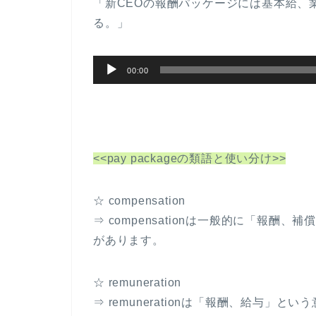
「新CEOの報酬パッケージには基本給、
ヤ
る。」
ー
音
00:00
声
プ
レ
ー
<<pay packageの類語と使い分け>>
ヤ
ー
☆ compensation
⇒ compensationは一般的に「報酬、補
があります。
☆ remuneration
⇒ remunerationは「報酬、給与」とい