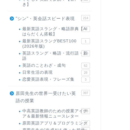
き】
"シン"・英会話スピード表現
214
最新英語スラング・略語辞典【AI
1
はらだくん搭載】
最新英語スラングBEST100
1
(2026年版)
英語スラング・略語・流行語・新
119
語
英語のことわざ・成句
62
日常生活の表現
28
恋愛英語表現・フレーズ集
3
原田先生の世界一受けたい英
397
語の授業
中高英語教師のための授業アイデ
168
ア＆最新情報ニュースレター
原田英語アプリ＆プログラミング
31