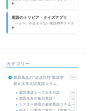
▶
英語のトリビア・クイズアプリ
「へぇ〜」が止まらない英語雑学クイズ
▶
カテゴリー
原田高志の"ほぼ日刊"英語学
647
習＆大学入試英語コラム
原田英語とっておきの話
280
原田先生の毎日英語！
111
ミスター原田の超絶英語コラム
145
やさしい英語で多読！【音声つ
111