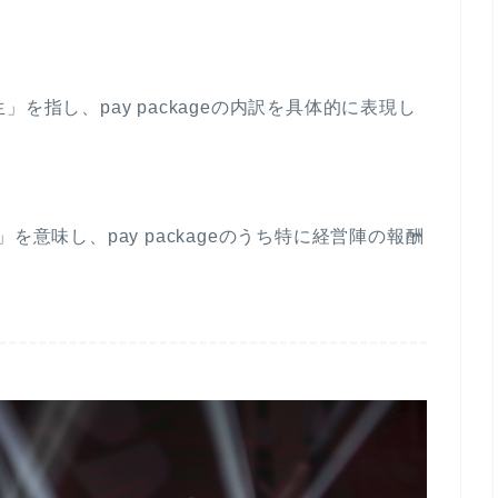
キ
さ
ー
い。
を
使
福利厚生」を指し、pay packageの内訳を具体的に表現し
っ
て
く
だ
役員報酬」を意味し、pay packageのうち特に経営陣の報酬
さ
い。