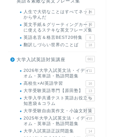
英語＆素敵な英文フレーズ集
人生で大切なことはすべてネット
23
から学んだ
英文手紙＆グリーティングカード
19
に使えるステキな英文フレーズ集
英語名言＆格言BEST20特集
6
翻訳しづらい世界のことば
18
大学入試英語対策講座
661
2026年大学入試英文法・イディ
11
オム・英単語・熟語問題集
高校生×AI英語学習
16
大学受験英語専門【原田塾】
13
大学入学共通テスト英語お役立ち
45
知恵袋＆コラム
大学受験自由英作文・小論文対策
8
2025年大学入試英文法・イディ
18
オム・英単語・熟語問題集
大学入試英語正誤問題集
14