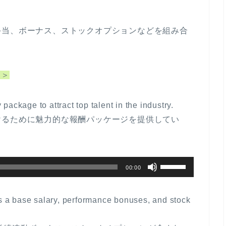
手当、ボーナス、ストックオプションなどを組み合
＞＞
ackage to attract top talent in the industry.
けるために魅力的な報酬パッケージを提供してい
ボ
00:00
リ
ュ
a base salary, performance bonuses, and stock
ー
ム