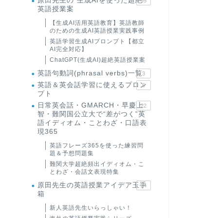
原田先生の"生成AIを使った超絶
95
英語授業案
【生成AI活用英語教育】英語教師
のための生成AI英語授業実践事例
英語学習生成AIプロンプト【都立
AI完全対応】
ChatGPT(生成AI)超絶英語授業案
英語句動詞(phrasal verbs)一覧
3
英語＆英会話学習に使えるプロン
6
プト
日常英会話・GMARCH・早慶上
22
智・難関国公立大で“差がつく”英
語イディオム・ことわざ・口語表
現365
英語フレーズ365を使った練習問
題＆予想問題集
難関大学超絶頻出イディオム・こ
とわざ・会話文表現特集
原田先生の英語授業アイデア玉手
24
箱
新人英語先生いらっしゃい！