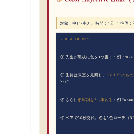
対象：
中1〜中3 ／
時間：
4分 ／
準備：
▸ HOW TO RUN
① 先生が黒板に色を1つ書く：例
“BLU
② 生徒は教室を見回し、
“BLUE”のも
bag”
③ さらに
形容詞を2つ重ねる
：例 “a small
④ ペアで30秒交代。色を3色ローテ（BLU