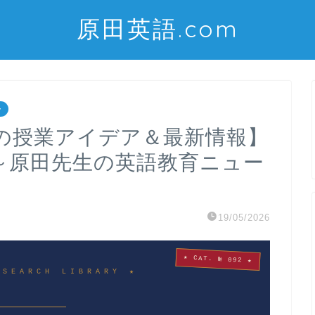
原田英語.com
ー
の授業アイデア＆最新情報】
火）～原田先生の英語教育ニュー
19/05/2026
★ CAT. № 092 ★
ESEARCH LIBRARY ★