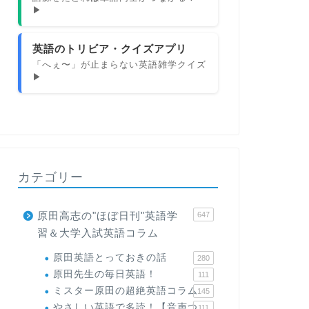
▶
英語のトリビア・クイズアプリ
「へぇ〜」が止まらない英語雑学クイズ
▶
カテゴリー
原田高志の"ほぼ日刊"英語学
647
習＆大学入試英語コラム
原田英語とっておきの話
280
原田先生の毎日英語！
111
ミスター原田の超絶英語コラム
145
やさしい英語で多読！【音声つ
111