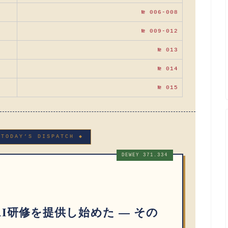
№ 006-008
№ 009-012
№ 013
№ 014
№ 015
 TODAY’S DISPATCH ◆
DEWEY 371.334
校はAI研修を提供し始めた — その