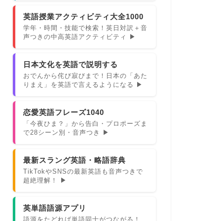
英語授業アクティビティ大全1000
学年・時間・技能で検索！英日対訳＋音
声つきの中高英語アクティビティ ▶
日本文化を英語で説明する
おでんから侘び寂びまで！日本の「あた
りまえ」を英語で言えるようになる ▶
恋愛英語フレーズ1040
「今夜ひま？」から告白・プロポーズま
で28シーン別・音声つき ▶
最新スラング英語・略語辞典
TikTokやSNSの最新英語も音声つきで
超絶理解！ ▶
英単語語源アプリ
語源をたどれば単語同士がつながる！