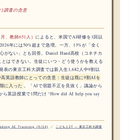
 米K-12調査の含意
年2-3月、教師651人）
によると、米国でAI研修を1回以
2026年には
50%超
まで急増。一方、
13%が「全く
関心がない」
とも回答。Daniel Hand高校（コネチカ
なくすことはできない。生徒にいつ・どう使うかを教える
6発表の
東京工科大調査では新入生1,682人中9割以
中高英語教師にとっての含意：生徒は既に9割AIを
階に入った
。「AIで宿題不正を見抜く」議論から
業で1問だけ “How did AI help you say
iding AI Training (5/14)
／
こどもとIT — 東京工科大調査