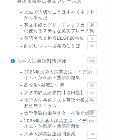
英語＆素敵な英文フレーズ集
人生で大切なことはすべてネット
23
から学んだ
英文手紙＆グリーティングカード
19
に使えるステキな英文フレーズ集
英語名言＆格言BEST20特集
6
翻訳しづらい世界のことば
18
大学入試英語対策講座
661
2026年大学入試英文法・イディ
11
オム・英単語・熟語問題集
高校生×AI英語学習
16
大学受験英語専門【原田塾】
13
大学入学共通テスト英語お役立ち
45
知恵袋＆コラム
大学受験自由英作文・小論文対策
8
2025年大学入試英文法・イディ
18
オム・英単語・熟語問題集
大学入試英語正誤問題集
14