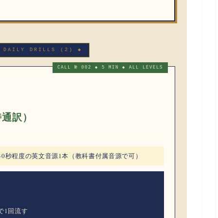
 DAILY DRILLS (2) ◆
CALL № 002 ◆ 5 MIN ◆ ALL LEVELS
即時通訳）
30秒程度の英文音源1本（教科書付属音源で可）
で1回流す