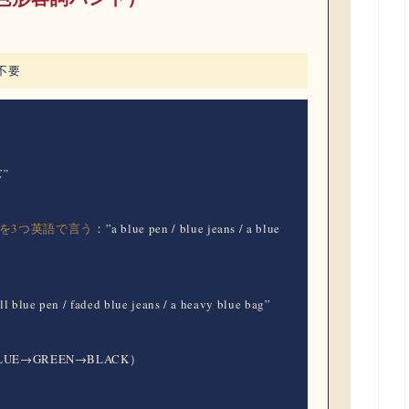
不要
E”
のを3つ英語で言う
：”a blue pen / blue jeans / a blue
 blue pen / faded blue jeans / a heavy blue bag”
E→GREEN→BLACK）