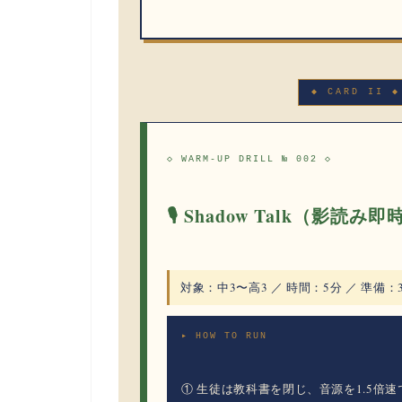
◆ CARD II ◆
◇ WARM-UP DRILL № 002 ◇
🎙 Shadow Talk（影読み
対象：
中3〜高3 ／
時間：
5分 ／
準備：
▸ HOW TO RUN
① 生徒は教科書を閉じ、音源を1.5倍速