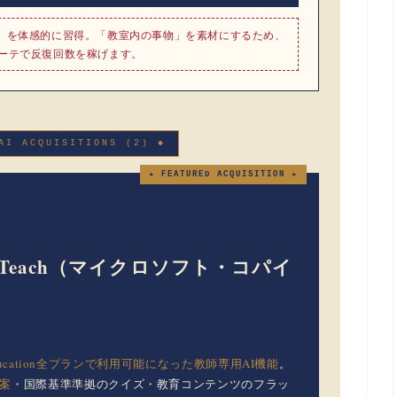
）を体感的に習得。「教室内の事物」を素材にするため、
ーテで反復回数を稼げます。
AI ACQUISITIONS (2) ◆
★ FEATURED ACQUISITION ★
pilot Teach（マイクロソフト・コパイ
65 Education全プランで利用可能になった教師専用AI機能
。
案
・国際基準準拠のクイズ・教育コンテンツのフラッ