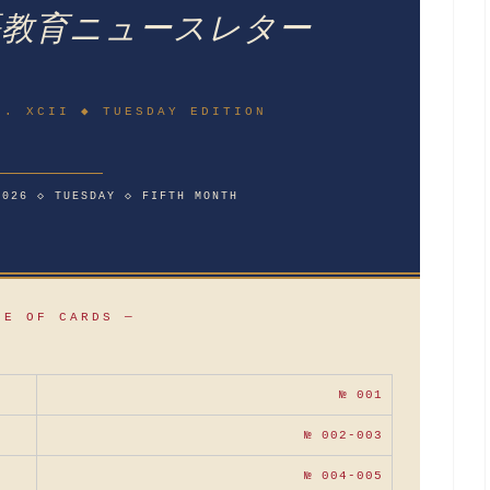
語教育ニュースレター
L. XCII ◆ TUESDAY EDITION
2026 ◇ TUESDAY ◇ FIFTH MONTH
LE OF CARDS —
№ 001
№ 002-003
№ 004-005