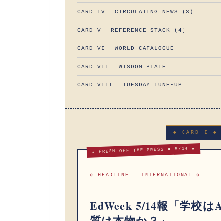
CARD IV CIRCULATING NEWS (3)
CARD V REFERENCE STACK (4)
CARD VI WORLD CATALOGUE
CARD VII WISDOM PLATE
CARD VIII TUESDAY TUNE-UP
◆ CARD I ◆
★ FRESH OFF THE PRESS ◆ 5/14 ★
◇ HEADLINE — INTERNATIONAL ◇
EdWeek 5/14報「学
質は本物か？」