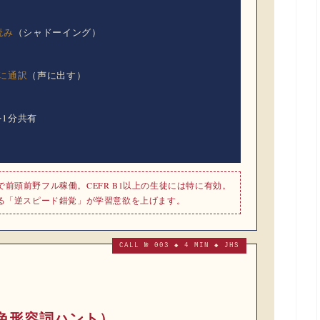
読み
（シャドーイング）
に通訳
（声に出す）
を1分共有
前頭前野フル稼働。CEFR B1以上の生徒には特に有効。
れる「逆スピード錯覚」が学習意欲を上げます。
CALL № 003 ◆ 4 MIN ◆ JHS
unt（色形容詞ハント）