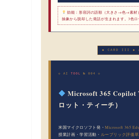
効能：
形容詞の語順（大きさ→色→素材
抽象から脱却した発話が生まれます。3色ロ
◆ CARD III ◆ 
◇ AI
TOOL
№ 004 ◇
Microsoft 365 Co
ロット・ティーチ）
米国マイクロソフト発・
Microsoft 3
授業計画・学習活動・
ルーブリック評価草