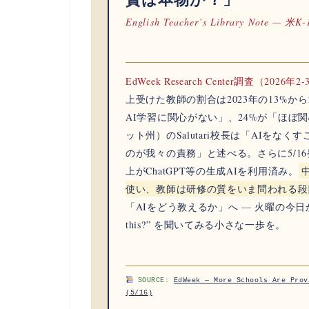
English Teacher’s Library Note —
EdWeek Research Center調査（2026
上受けた教師の割合は2023年の
13%
から
AI学習に関心がない」、24%が「ほぼ
ット州）のSalutari校長は「AIを
のが我々の責務」と述べる。さらに5/1
上がChatGPT等の生成AIを利用済み
。
使い、教師は研修の質をいま問われる段
「AIをどう教えるか」へ — 火曜の今日から英語授
this?” を聞いてみる小さな一歩を。
SOURCE:
EdWeek — More Schools Are Prov
(5/16)