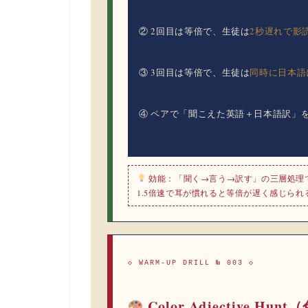
② 2回目は等倍で、生徒は
2秒遅れで影
③ 3回目は等倍で、生徒は
同時に日本語
④ ペアで「聞こえた英語＋日本語訳」
効能：
「聞く→言う→訳す」の三層処理で
1.5倍速で耳が慣れると等倍が遅く感じら
◇ WARM-UP DRILL № 003 ◇
Color Adjective H