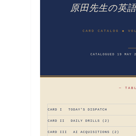
原田先生の英
CARD CATALOG ◆ VO
CATALOGUED 19 MAY 
— TAB
CARD I TODAY’S DISPATCH
CARD II DAILY DRILLS (2)
CARD III AI ACQUISITIONS (2)