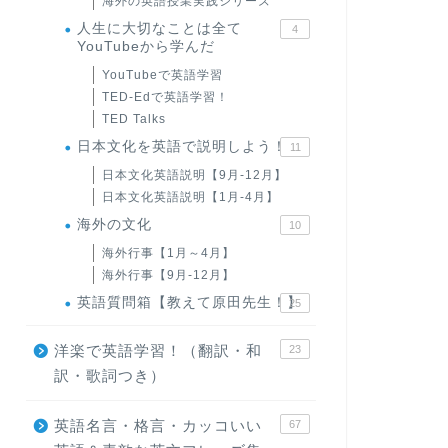
海外の英語授業実践シリーズ
人生に大切なことは全て
4
YouTubeから学んだ
YouTubeで英語学習
TED-Edで英語学習！
TED Talks
日本文化を英語で説明しよう！
11
日本文化英語説明【9月-12月】
日本文化英語説明【1月-4月】
海外の文化
10
海外行事【1月～4月】
海外行事【9月-12月】
英語質問箱【教えて原田先生！】
25
洋楽で英語学習！（翻訳・和
23
訳・歌詞つき）
英語名言・格言・カッコいい
67