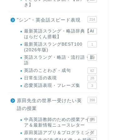
き】
"シン"・英会話スピード表現
214
最新英語スラング・略語辞典【AI
1
はらだくん搭載】
最新英語スラングBEST100
1
(2026年版)
英語スラング・略語・流行語・新
119
語
英語のことわざ・成句
62
日常生活の表現
28
恋愛英語表現・フレーズ集
3
原田先生の世界一受けたい英
398
語の授業
中高英語教師のための授業アイデ
169
ア＆最新情報ニュースレター
原田英語アプリ＆プログラミング
31